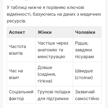
У таблиці нижче я порівняю ключові
відмінності, базуючись на даних з медичних
ресурсів.
Аспект
Жінки
Чоловіки
Частіше через
Рідше,
Частота
анатомію та
завдяки
візитів
менструацію
пісуарам
Довше
Час на
Швидше
(сидіння,
візит
(стоячи)
гігієна)
Соціальний
Групові поїздки
Зазвичай
фактор
для підтримки
самостійно