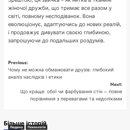
жіночої дружби, що тримає все разом у
світі, повному несподіванок. Вона
еволюціонує, адаптуючись до нових реалій,
і продовжує дивувати своєю глибиною,
запрошуючи до подальших роздумів.
Post
Previous:
Чому не можна обманювати друзів: глибокий
navigation
аналіз наслідків і етики
Next:
Що краще: обої чи фарбування стін – повне
порівняння з перевагами та недоліками
Більше історій
Людина
Психологія