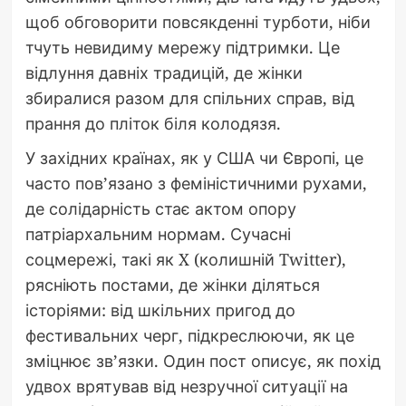
щоб обговорити повсякденні турботи, ніби
тчуть невидиму мережу підтримки. Це
відлуння давніх традицій, де жінки
збиралися разом для спільних справ, від
прання до пліток біля колодязя.
У західних країнах, як у США чи Європі, це
часто пов’язано з феміністичними рухами,
де солідарність стає актом опору
патріархальним нормам. Сучасні
соцмережі, такі як X (колишній Twitter),
рясніють постами, де жінки діляться
історіями: від шкільних пригод до
фестивальних черг, підкреслюючи, як це
зміцнює зв’язки. Один пост описує, як похід
удвох врятував від незручної ситуації на