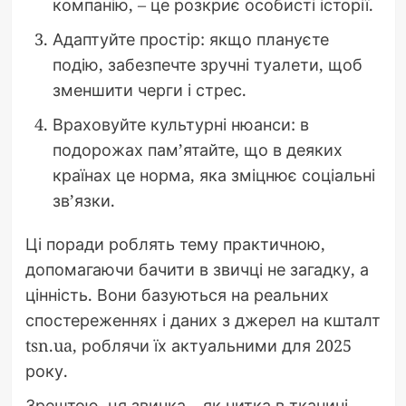
компанію, – це розкриє особисті історії.
Адаптуйте простір: якщо плануєте
подію, забезпечте зручні туалети, щоб
зменшити черги і стрес.
Враховуйте культурні нюанси: в
подорожах пам’ятайте, що в деяких
країнах це норма, яка зміцнює соціальні
зв’язки.
Ці поради роблять тему практичною,
допомагаючи бачити в звичці не загадку, а
цінність. Вони базуються на реальних
спостереженнях і даних з джерел на кшталт
tsn.ua, роблячи їх актуальними для 2025
року.
Зрештою, ця звичка – як нитка в тканині