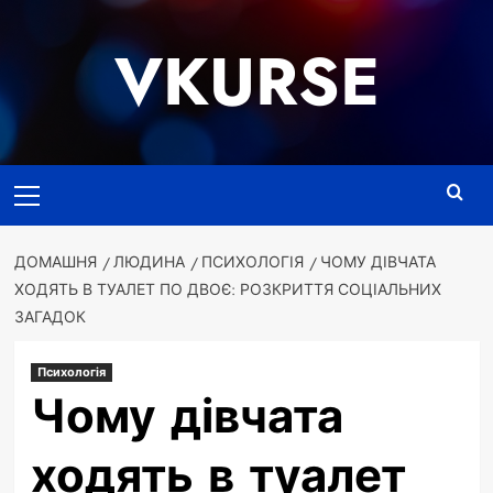
Перейти
до
VKURSE
вмісту
Основне
меню
ДОМАШНЯ
ЛЮДИНА
ПСИХОЛОГІЯ
ЧОМУ ДІВЧАТА
ХОДЯТЬ В ТУАЛЕТ ПО ДВОЄ: РОЗКРИТТЯ СОЦІАЛЬНИХ
ЗАГАДОК
Психологія
Чому дівчата
ходять в туалет