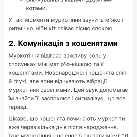
котами.
У такі моменти муркотіння звучить м’яко і
ритмічно, ніби кіт співає пісню спокою.
2. Комунікація з кошенятами
Муркотіння відіграє важливу роль у
стосунках між матір’ю-кішкою та її
кошенятами. Новонароджені кошенята сліпі
й глухі, але вони відчувають вібрації
муркотіння своєї мами. Цей звук допомагає
їм знайти її, заспокоює і сигналізує, що все
гаразд.
Цікаво, що кошенята починають муркотіти
вже через кілька днів після народження.
Їхнє муркотіння – це спосіб сказати мамі: “Я