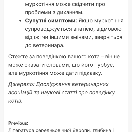
муркотіння може свідчити про
проблеми з диханням.
Супутні симптоми:
Якщо муркотіння
супроводжується апатією, відмовою
від їжі чи іншими змінами, зверніться
до ветеринара.
Стежте за поведінкою вашого кота – він не
може сказати словами, що його турбує,
але муркотіння може дати підказку.
Джерело: Дослідження ветеринарних
асоціацій та наукові статті про поведінку
котів.
Post
Previous:
Література середньовічної Європи: глибина і