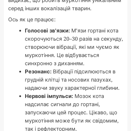
видихає, що робить муркотіння унікальним
серед інших вокалізацій тварин.
Ось як це працює:
Голосові зв’язки:
М’язи гортані кота
скорочуються 20–30 разів на секунду,
створюючи вібрації, які ми чуємо як
муркотіння. Це відбувається
синхронно з диханням.
Резонанс:
Вібрації підсилюються в
грудній клітці та носових пазухах,
надаючи звуку характерної глибини.
Нервові імпульси:
Мозок кота
надсилає сигнали до гортані,
запускаючи цей процес. Цікаво, що
муркотіння може бути як свідомим,
так і рефлекторним.