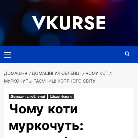
Перейти
до
VKURSE
вмісту
Основне
меню
ДОМАШНЯ
ДОМАШНІ УЛЮБЛЕНЦІ
ЧОМУ КОТИ
МУРКОЧУТЬ: ТАЄМНИЦІ КОТЯЧОГО СВІТУ
Домашні улюбленці
Цікаві факти
Чому коти
муркочуть: