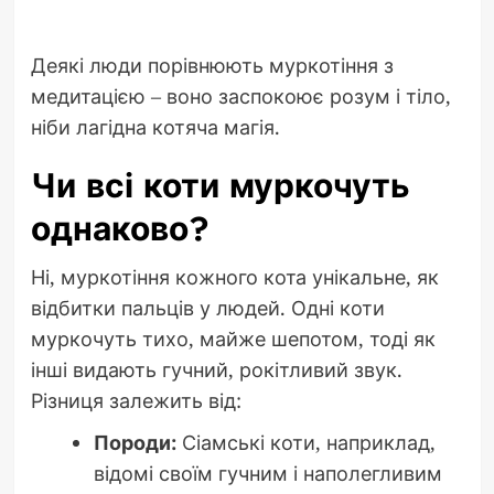
Деякі люди порівнюють муркотіння з
медитацією – воно заспокоює розум і тіло,
ніби лагідна котяча магія.
Чи всі коти муркочуть
однаково?
Ні, муркотіння кожного кота унікальне, як
відбитки пальців у людей. Одні коти
муркочуть тихо, майже шепотом, тоді як
інші видають гучний, рокітливий звук.
Різниця залежить від:
Породи:
Сіамські коти, наприклад,
відомі своїм гучним і наполегливим