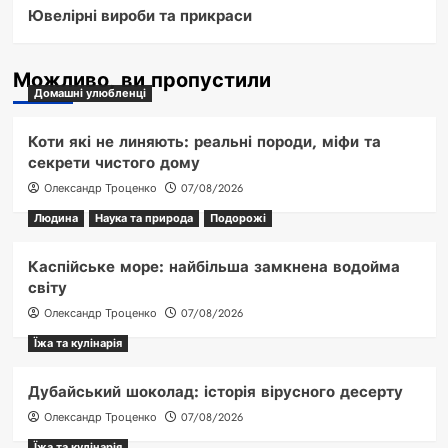
Ювелірні вироби та прикраси
Можливо, ви пропустили
Домашні улюбленці
Коти які не линяють: реальні породи, міфи та
секрети чистого дому
Олександр Троценко
07/08/2026
Людина
Наука та природа
Подорожі
Каспійське море: найбільша замкнена водойма
світу
Олександр Троценко
07/08/2026
Їжа та кулінарія
Дубайський шоколад: історія вірусного десерту
Олександр Троценко
07/08/2026
Їжа та кулінарія