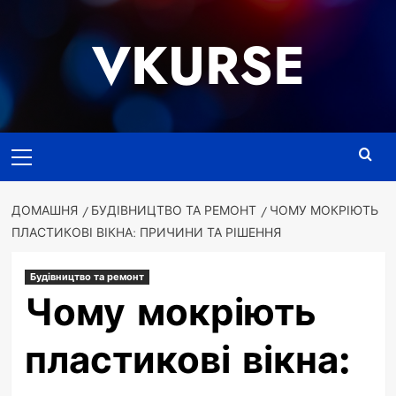
Перейти
до
VKURSE
вмісту
Основне
меню
ДОМАШНЯ
БУДІВНИЦТВО ТА РЕМОНТ
ЧОМУ МОКРІЮТЬ
ПЛАСТИКОВІ ВІКНА: ПРИЧИНИ ТА РІШЕННЯ
Будівництво та ремонт
Чому мокріють
пластикові вікна: