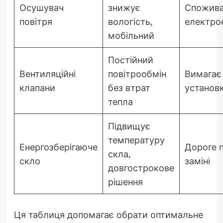
Осушувач
знижує
Спожив
повітря
вологість,
електро
мобільний
Постійний
Вентиляційні
повітрообмін
Вимагає
клапани
без втрат
установ
тепла
Підвищує
температуру
Енергозберігаюче
Дороге 
скла,
скло
заміні
довгострокове
рішення
Ця таблиця допомагає обрати оптимальне