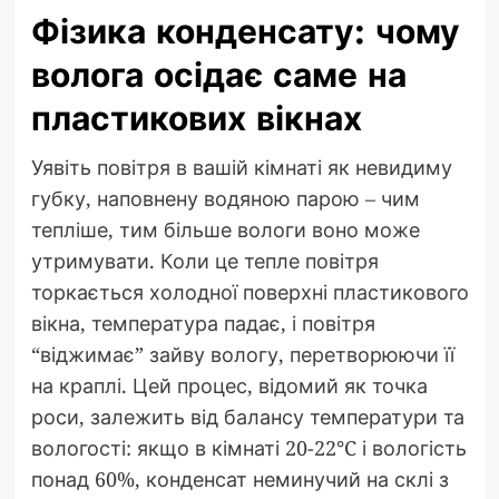
Фізика конденсату: чому
волога осідає саме на
пластикових вікнах
Уявіть повітря в вашій кімнаті як невидиму
губку, наповнену водяною парою – чим
тепліше, тим більше вологи воно може
утримувати. Коли це тепле повітря
торкається холодної поверхні пластикового
вікна, температура падає, і повітря
“віджимає” зайву вологу, перетворюючи її
на краплі. Цей процес, відомий як точка
роси, залежить від балансу температури та
вологості: якщо в кімнаті 20-22°C і вологість
понад 60%, конденсат неминучий на склі з