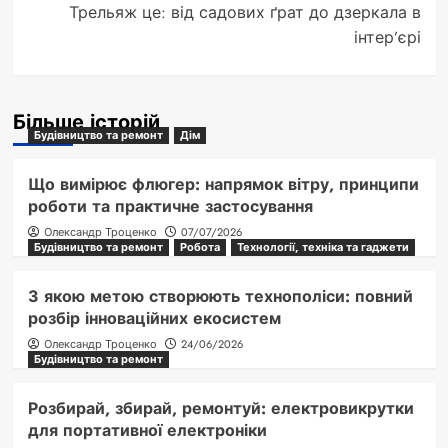
Трельяж це: від садових ґрат до дзеркала в
інтер’єрі
Більше історій
Будівництво та ремонт
Дім
Що вимірює флюгер: напрямок вітру, принципи
роботи та практичне застосування
Олександр Троценко
07/07/2026
Будівництво та ремонт
Робота
Технології, техніка та гаджети
З якою метою створюють технополіси: повний
розбір інноваційних екосистем
Олександр Троценко
24/06/2026
Будівництво та ремонт
Розбирай, збирай, ремонтуй: електровикрутки
для портативної електроніки