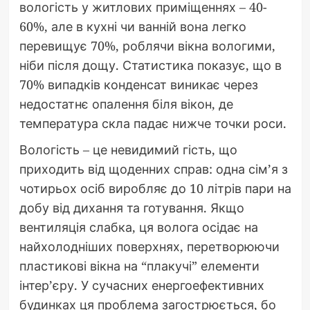
вологість у житлових приміщеннях – 40-
60%, але в кухні чи ванній вона легко
перевищує 70%, роблячи вікна вологими,
ніби після дощу. Статистика показує, що в
70% випадків конденсат виникає через
недостатнє опалення біля вікон, де
температура скла падає нижче точки роси.
Вологість – це невидимий гість, що
приходить від щоденних справ: одна сім’я з
чотирьох осіб виробляє до 10 літрів пари на
добу від дихання та готування. Якщо
вентиляція слабка, ця волога осідає на
найхолодніших поверхнях, перетворюючи
пластикові вікна на “плакучі” елементи
інтер’єру. У сучасних енергоефективних
будинках ця проблема загострюється, бо