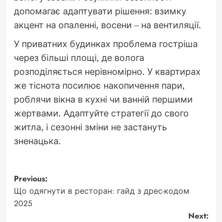
допомагає адаптувати рішення: взимку
акцент на опаленні, восени – на вентиляції.
У приватних будинках проблема гостріша
через більші площі, де волога
розподіляється нерівномірно. У квартирах
же тіснота посилює накопичення пари,
роблячи вікна в кухні чи ванній першими
жертвами. Адаптуйте стратегії до свого
житла, і сезонні зміни не застануть
зненацька.
Post
Previous:
Що одягнути в ресторан: гайд з дрес-кодом
navigation
2025
Next: