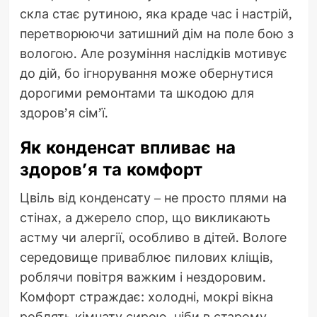
скла стає рутиною, яка краде час і настрій,
перетворюючи затишний дім на поле бою з
вологою. Але розуміння наслідків мотивує
до дій, бо ігнорування може обернутися
дорогими ремонтами та шкодою для
здоров’я сім’ї.
Як конденсат впливає на
здоров’я та комфорт
Цвіль від конденсату – не просто плями на
стінах, а джерело спор, що викликають
астму чи алергії, особливо в дітей. Вологе
середовище приваблює пилових кліщів,
роблячи повітря важким і нездоровим.
Комфорт страждає: холодні, мокрі вікна
роблять кімнату сирою, ніби в старому