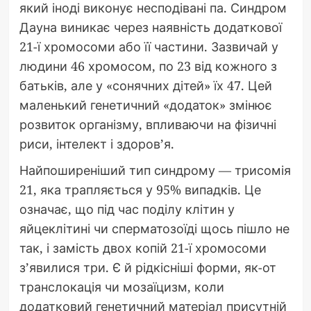
який іноді виконує несподівані па. Синдром
Дауна виникає через наявність додаткової
21-ї хромосоми або її частини. Зазвичай у
людини 46 хромосом, по 23 від кожного з
батьків, але у «сонячних дітей» їх 47. Цей
маленький генетичний «додаток» змінює
розвиток організму, впливаючи на фізичні
риси, інтелект і здоров’я.
Найпоширеніший тип синдрому — трисомія
21, яка трапляється у 95% випадків. Це
означає, що під час поділу клітин у
яйцеклітині чи сперматозоїді щось пішло не
так, і замість двох копій 21-ї хромосоми
з’явилися три. Є й рідкісніші форми, як-от
транслокація чи мозаїцизм, коли
додатковий генетичний матеріал присутній