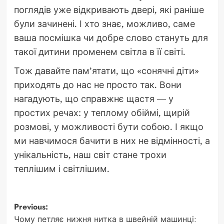
поглядів уже відкривають двері, які раніше
були зачинені. І хто знає, можливо, саме
ваша посмішка чи добре слово стануть для
такої дитини променем світла в її світі.
Тож давайте пам’ятати, що «сонячні діти»
приходять до нас не просто так. Вони
нагадують, що справжнє щастя — у
простих речах: у теплому обіймі, щирій
розмові, у можливості бути собою. І якщо
ми навчимося бачити в них не відмінності, а
унікальність, наш світ стане трохи
теплішим і світлішим.
Post
Previous:
Чому петляє нижня нитка в швейній машинці: