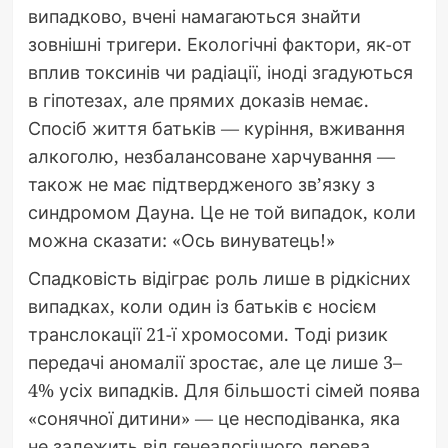
випадково, вчені намагаються знайти
зовнішні тригери. Екологічні фактори, як-от
вплив токсинів чи радіації, іноді згадуються
в гіпотезах, але прямих доказів немає.
Спосіб життя батьків — куріння, вживання
алкоголю, незбалансоване харчування —
також не має підтвердженого зв’язку з
синдромом Дауна. Це не той випадок, коли
можна сказати: «Ось винуватець!»
Спадковість відіграє роль лише в рідкісних
випадках, коли один із батьків є носієм
транслокації 21-ї хромосоми. Тоді ризик
передачі аномалії зростає, але це лише 3–
4% усіх випадків. Для більшості сімей поява
«сонячної дитини» — це несподіванка, яка
не залежить від генеалогічного дерева.