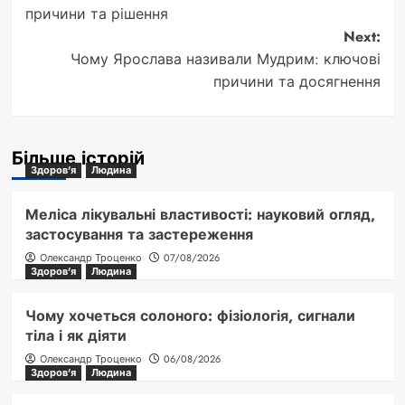
navigation
причини та рішення
Next:
Чому Ярослава називали Мудрим: ключові
причини та досягнення
Більше історій
Здоров'я
Людина
Меліса лікувальні властивості: науковий огляд,
застосування та застереження
Олександр Троценко
07/08/2026
Здоров'я
Людина
Чому хочеться солоного: фізіологія, сигнали
тіла і як діяти
Олександр Троценко
06/08/2026
Здоров'я
Людина