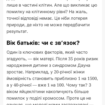
лише в частині клітин. Але що викликає цю
помилку на клітинному рівні? На жаль,
точної відповіді немає. Це ніби лотерея
природи, де ніхто не може передбачити
результат.
Вік батьків: чи є зв’язок?
Один із ключових факторів, який часто
згадують, — вік матері. Після 35 років ризик
народження дитини з синдромом Дауна
зростає. Наприклад, у 20-річної жінки
ймовірність становить приблизно 1 на 1500,
а у 40-річної — вже 1 на 100. Чому так? З
віком яйцеклітини накопичують більше
помилок у поділі хромосом. Проте це не
означає, що молоді мами застраховані —