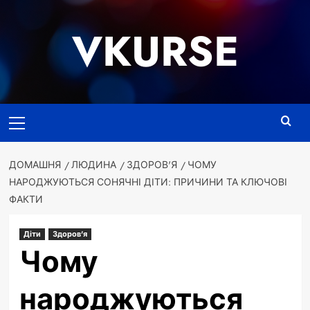
Перейти
до
VKURSE
вмісту
Основне
меню
ДОМАШНЯ
ЛЮДИНА
ЗДОРОВ'Я
ЧОМУ
НАРОДЖУЮТЬСЯ СОНЯЧНІ ДІТИ: ПРИЧИНИ ТА КЛЮЧОВІ
ФАКТИ
Діти
Здоров'я
Чому
народжуються