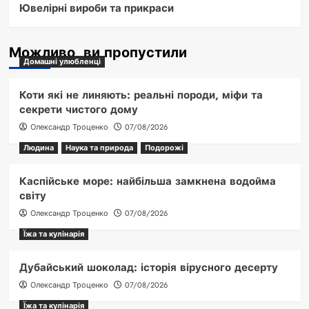
Ювелірні вироби та прикраси
Можливо, ви пропустили
Домашні улюбленці
Коти які не линяють: реальні породи, міфи та
секрети чистого дому
Олександр Троценко
07/08/2026
Людина
Наука та природа
Подорожі
Каспійське море: найбільша замкнена водойма
світу
Олександр Троценко
07/08/2026
Їжа та кулінарія
Дубайський шоколад: історія вірусного десерту
Олександр Троценко
07/08/2026
Їжа та кулінарія