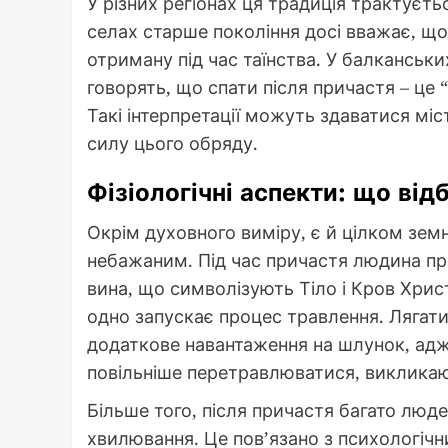
У різних регіонах ця традиція трактуєть
селах старше покоління досі вважає, що
отриману під час таїнства. У балканських
говорять, що спати після причастя – це 
Такі інтерпретації можуть здаватися мі
силу цього обряду.
Фізіологічні аспекти: що від
Окрім духовного виміру, є й цілком зем
небажаним. Під час причастя людина при
вина, що символізують Тіло і Кров Христ
одно запускає процес травлення. Лягати
додаткове навантаження на шлунок, ад
повільніше перетравлюватися, виклика
Більше того, після причастя багато люде
хвилювання. Це пов’язано з психологіч