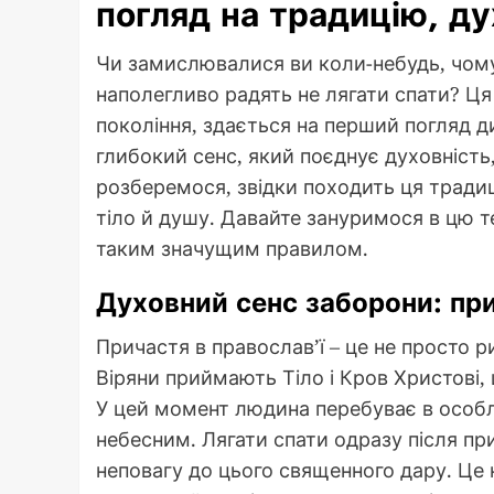
погляд на традицію, ду
Чи замислювалися ви коли-небудь, чому 
наполегливо радять не лягати спати? Ця
покоління, здається на перший погляд д
глибокий сенс, який поєднує духовність,
розберемося, звідки походить ця традиц
тіло й душу. Давайте зануримося в цю т
таким значущим правилом.
Духовний сенс заборони: пр
Причастя в православ’ї – це не просто р
Віряни приймають Тіло і Кров Христові,
У цей момент людина перебуває в особли
небесним. Лягати спати одразу після пр
неповагу до цього священного дару. Це 