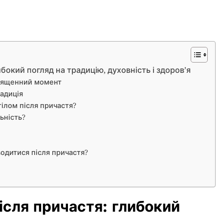
бокий погляд на традицію, духовність і здоров’я
священний момент
адиція
тілом після причастя?
ьність?
одитися після причастя?
ісля причастя: глибокий