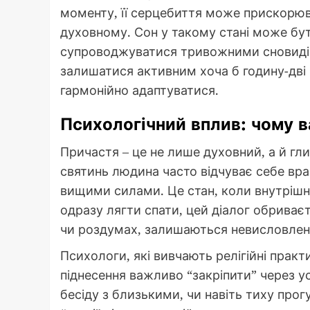
моменту, її серцебиття може прискорюв
духовному. Сон у такому стані може бут
супроводжуватися тривожними сновидінн
залишатися активним хоча б годину-дві 
гармонійно адаптуватися.
Психологічний вплив: чому 
Причастя – це не лише духовний, а й гл
святинь людина часто відчуває себе вра
вищими силами. Це стан, коли внутрішні
одразу лягти спати, цей діалог обриваєть
чи роздумах, залишаються невисловле
Психологи, які вивчають релігійні прак
піднесення важливо “закріпити” через ус
бесіду з близькими, чи навіть тиху прог