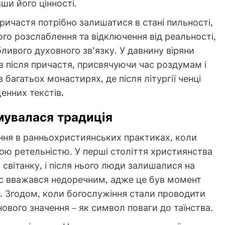
ши його цінності.
ричастя потрібно залишатися в стані пильності,
ого розслаблення та відключення від реальності,
ивого духовного зв’язку. У давнину віряни
в після причастя, присвячуючи час роздумам і
в багатьох монастирях, де після літургії ченці
енних текстів.
мувалася традиція
іння в ранньохристиянських практиках, коли
вою ретельністю. У перші століття християнства
 світанку, і після нього люди залишалися на
ас вважався недоречним, адже це був момент
у. Згодом, коли богослужіння стали проводити
нового значення – як символ поваги до таїнства.