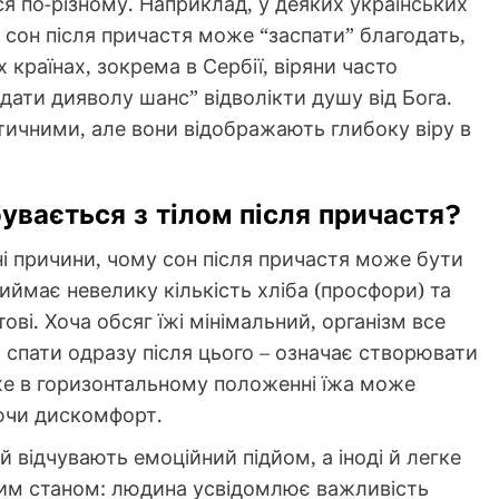
ся по-різному. Наприклад, у деяких українських
 сон після причастя може “заспати” благодать,
 країнах, зокрема в Сербії, віряни часто
“дати дияволу шанс” відволікти душу від Бога.
стичними, але вони відображають глибоку віру в
бувається з тілом після причастя?
ні причини, чому сон після причастя може бути
ймає невелику кількість хліба (просфори) та
ові. Хоча обсяг їжі мінімальний, організм все
 спати одразу після цього – означає створювати
же в горизонтальному положенні їжа може
ючи дискомфорт.
й відчувають емоційний підйом, а іноді й легке
ним станом: людина усвідомлює важливість