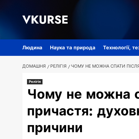
Перейти
до
VKURSE
вмісту
Людина
Наука та природа
Технології, т
ДОМАШНЯ
РЕЛІГІЯ
ЧОМУ НЕ МОЖНА СПАТИ ПІСЛЯ
Релігія
Чому не можна с
причастя: духовн
причини