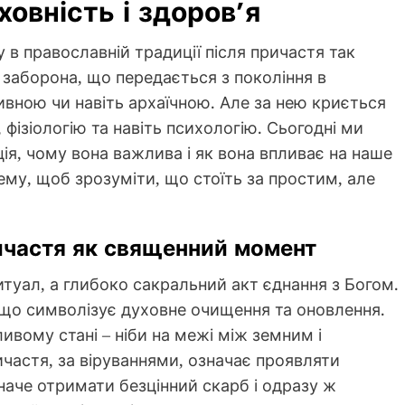
ховність і здоров’я
в православній традиції після причастя так
 заборона, що передається з покоління в
ивною чи навіть архаїчною. Але за нею криється
 фізіологію та навіть психологію. Сьогодні ми
ія, чому вона важлива і як вона впливає на наше
ему, щоб зрозуміти, що стоїть за простим, але
ичастя як священний момент
итуал, а глибоко сакральний акт єднання з Богом.
 що символізує духовне очищення та оновлення.
вому стані – ніби на межі між земним і
ичастя, за віруваннями, означає проявляти
наче отримати безцінний скарб і одразу ж