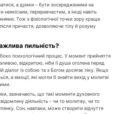
атися, а думки – бути зосередженими на
и неякісним, переривчастим, а іноді навіть
ями. Тож з фізіологічної точки зору краще
після причастя, дозволяючи тілу й розуму
важлива пильність?
ибоко психологічний процес. У момент прийняття
зливою, відкритою, ніби її душа оголена перед
й діалог із собою та з Богом досягає піку. Якщо
ся, а емоції, які могли б знайти вихід у молитві
ними.
тики, зазначають, що такі моменти духовного
відомлену діяльність – чи то молитву, чи то
улянку. Сон, навпаки, може створити відчуття