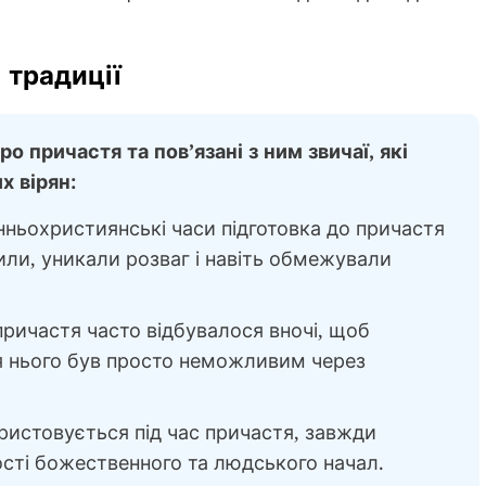
 традиції
о причастя та пов’язані з ним звичаї, які
х вірян:
нньохристиянські часи підготовка до причастя
или, уникали розваг і навіть обмежували
причастя часто відбувалося вночі, щоб
ля нього був просто неможливим через
истовується під час причастя, завжди
сті божественного та людського начал.