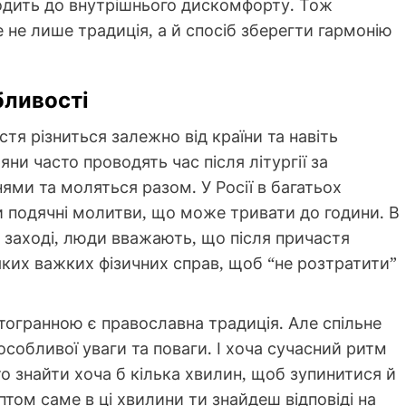
водить до внутрішнього дискомфорту. Тож
 не лише традиція, а й спосіб зберегти гармонію
бливості
стя різниться залежно від країни та навіть
яни часто проводять час після літургії за
ями та моляться разом. У Росії в багатьох
и подячні молитви, що може тривати до години. В
а заході, люди вважають, що після причастя
-яких важких фізичних справ, щоб “не розтратити”
атогранною є православна традиція. Але спільне
 особливої уваги та поваги. І хоча сучасний ритм
о знайти хоча б кілька хвилин, щоб зупинитися й
том саме в ці хвилини ти знайдеш відповіді на