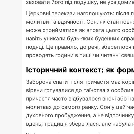
заховати його під подушку, не усвідомив
Церковні перекази наголошують: після п
молитви та вдячності. Сон, як стан повн
може сприйматися як втрата цього особл
навіть уникали будь-яких буденних спра
подяці. Це правило, до речі, збереглося 
проводять години в тиші чи читанні свящ
Історичний контекст: як фор
Заборона спати після причастя має кор
віряни готувалися до таїнства з особли
причастя часто відбувалося вночі або на
молитвах до самого ранку. Сон у цей ч
духовного пробудження, а не відпочинк
вдень, традиція збереглася, але набула 