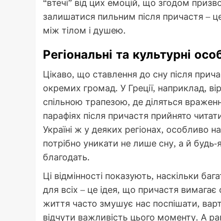
“втечі” від цих емоцій, що згодом приз
залишатися пильним після причастя – це
між тілом і душею.
Регіональні та культурні осо
Цікаво, що ставлення до сну після прича
окремих громад. У Греції, наприклад, вір
спільною трапезою, де діляться враженн
парафіях після причастя прийнято читат
Україні ж у деяких регіонах, особливо н
потрібно уникати не лише сну, а й будь
благодать.
Ці відмінності показують, наскільки баг
для всіх – це ідея, що причастя вимагає
життя часто змушує нас поспішати, варт
відчути важливість цього моменту. А рап