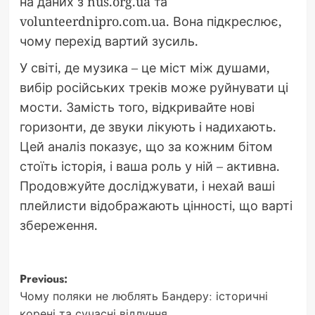
на даних з nus.org.ua та
volunteerdnipro.com.ua. Вона підкреслює,
чому перехід вартий зусиль.
У світі, де музика – це міст між душами,
вибір російських треків може руйнувати ці
мости. Замість того, відкривайте нові
горизонти, де звуки лікують і надихають.
Цей аналіз показує, що за кожним бітом
стоїть історія, і ваша роль у ній – активна.
Продовжуйте досліджувати, і нехай ваші
плейлисти відображають цінності, що варті
збереження.
Post
Previous:
Чому поляки не люблять Бандеру: історичні
navigation
корені та сучасні відлуння