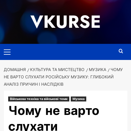
Перейти
до
VKURSE
вмісту
Основне
меню
ДОМАШНЯ
КУЛЬТУРА ТА МИСТЕЦТВО
МУЗИКА
ЧОМУ
НЕ ВАРТО СЛУХАТИ РОСІЙСЬКУ МУЗИКУ: ГЛИБОКИЙ
АНАЛІЗ ПРИЧИН І НАСЛІДКІВ
Військова техніка та військові теми
Музика
Чому не варто
слухати