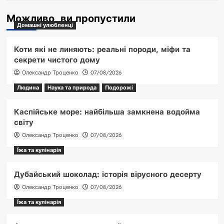
Можливо, ви пропустили
Домашні улюбленці
Коти які не линяють: реальні породи, міфи та
секрети чистого дому
Олександр Троценко
07/08/2026
Людина
Наука та природа
Подорожі
Каспійське море: найбільша замкнена водойма
світу
Олександр Троценко
07/08/2026
Їжа та кулінарія
Дубайський шоколад: історія вірусного десерту
Олександр Троценко
07/08/2026
Їжа та кулінарія