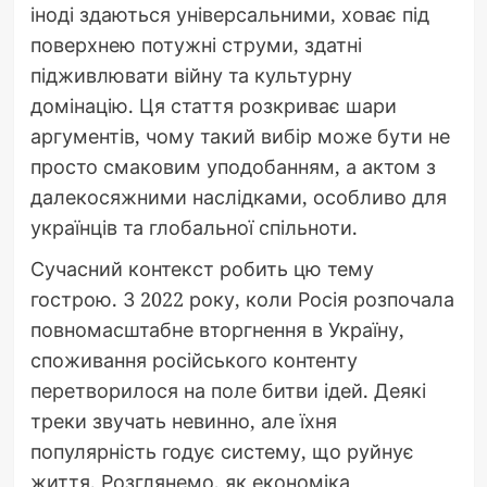
іноді здаються універсальними, ховає під
поверхнею потужні струми, здатні
підживлювати війну та культурну
домінацію. Ця стаття розкриває шари
аргументів, чому такий вибір може бути не
просто смаковим уподобанням, а актом з
далекосяжними наслідками, особливо для
українців та глобальної спільноти.
Сучасний контекст робить цю тему
гострою. З 2022 року, коли Росія розпочала
повномасштабне вторгнення в Україну,
споживання російського контенту
перетворилося на поле битви ідей. Деякі
треки звучать невинно, але їхня
популярність годує систему, що руйнує
життя. Розглянемо, як економіка