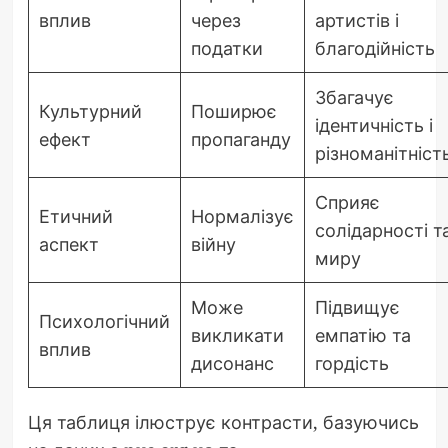
вплив
через
артистів і
податки
благодійність
Збагачує
Культурний
Поширює
ідентичність і
ефект
пропаганду
різноманітніст
Сприяє
Етичний
Нормалізує
солідарності т
аспект
війну
миру
Може
Підвищує
Психологічний
викликати
емпатію та
вплив
дисонанс
гордість
Ця таблиця ілюструє контрасти, базуючись