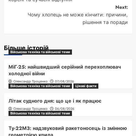
Next:
Чому хлопець не може кінчити: причини,
рішення та поради
Більше історій
Військова техніка та військові теми
МіГ-25: найшвидший серійний перехоплювач
холодної війни
Олександр Троценко
07/08/2026
Військова техніка та військові теми
Цікаві факти
Літак судного дня: що це і як працює
Олександр Троценко
06/08/2026
Військова техніка та військові теми
Ту-22М3: надзвуковий ракетоносець із змінною
геометрією крила