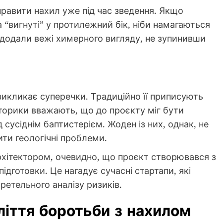
равити нахил уже під час зведення. Якщо
 “вигнуті” у протилежний бік, ніби намагаються
 додали вежі химерного вигляду, не зупинивши
 викликає суперечки. Традиційно її приписують
історики вважають, що до проєкту міг бути
 сусіднім баптистерієм. Жоден із них, однак, не
ти геологічні проблеми.
рхітектором, очевидно, що проєкт створювався з
ідготовки. Це нагадує сучасні стартапи, які
ретельного аналізу ризиків.
ліття боротьби з нахилом