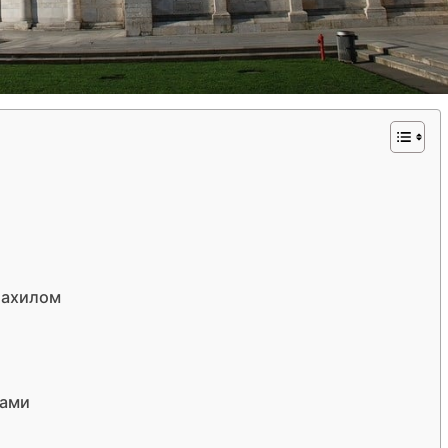
 нахилом
дами