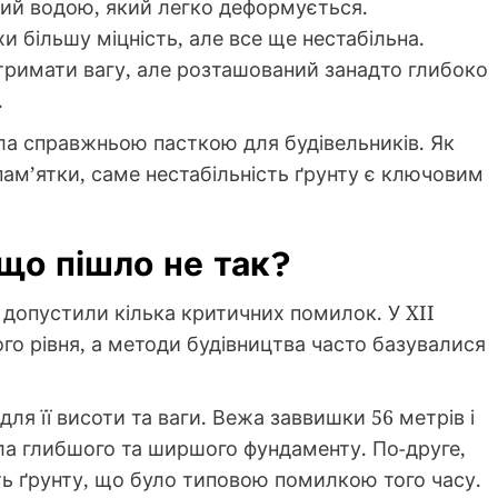
ний водою, який легко деформується.
хи більшу міцність, але все ще нестабільна.
витримати вагу, але розташований занадто глибоко
.
ала справжньою пасткою для будівельників. Як
ам’ятки, саме нестабільність ґрунту є ключовим
що пішло не так?
 допустили кілька критичних помилок. У XII
ого рівня, а методи будівництва часто базувалися
ля її висоти та ваги. Вежа заввишки 56 метрів і
ла глибшого та ширшого фундаменту. По-друге,
ть ґрунту, що було типовою помилкою того часу.