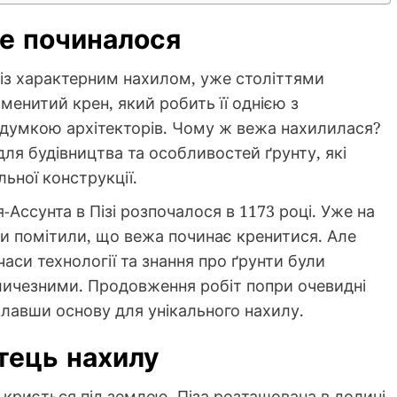
се починалося
 із характерним нахилом, уже століттями
наменитий крен, який робить її однією з
задумкою архітекторів. Чому ж вежа нахилилася?
для будівництва та особливостей ґрунту, які
ьної конструкції.
-Ассунта в Пізі розпочалося в 1173 році. Уже на
ки помітили, що вежа починає кренитися. Але
часи технології та знання про ґрунти були
личезними. Продовження робіт попри очевидні
лавши основу для унікального нахилу.
тець нахилу
 криється під землею. Піза розташована в долині