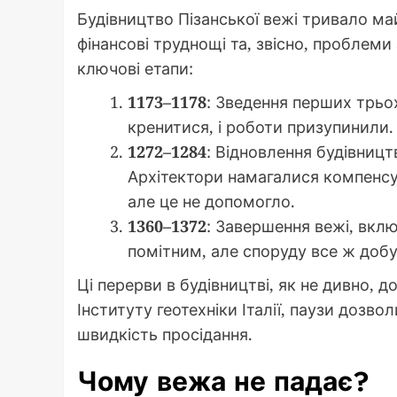
Будівництво Пізанської вежі тривало май
фінансові труднощі та, звісно, проблем
ключові етапи:
1173–1178
: Зведення перших трьо
кренитися, і роботи призупинили.
1272–1284
: Відновлення будівницт
Архітектори намагалися компенсу
але це не допомогло.
1360–1372
: Завершення вежі, вклю
помітним, але споруду все ж доб
Ці перерви в будівництві, як не дивно, 
Інституту геотехніки Італії, паузи доз
швидкість просідання.
Чому вежа не падає?