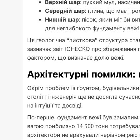
Верхній шар
: пухкий мул, насиче
Середній шар
: глина, що має тро
Нижній шар
: пісок, який міг би 
для неглибокого фундаменту вежі
Ця геологічна “листкова” структура ст
зазначає звіт ЮНЕСКО про збереження п
фактором, що визначає долю вежі.
Архітектурні помилки: 
Окрім проблем із ґрунтом, будівельники
столітті інженерія ще не досягла сучасн
на інтуїції та досвіді.
По-перше, фундамент вежі був замалим д
вагою приблизно 14 500 тонн потребува
архітектори не врахували нерівномірніс