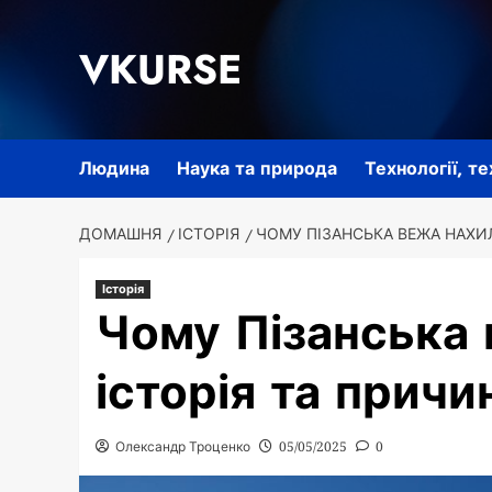
Перейти
до
VKURSE
вмісту
Людина
Наука та природа
Технології, т
ДОМАШНЯ
ІСТОРІЯ
ЧОМУ ПІЗАНСЬКА ВЕЖА НАХИЛ
Історія
Чому Пізанська 
історія та причи
Олександр Троценко
05/05/2025
0