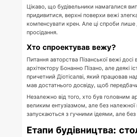
Цікаво, що будівельники намагалися вип
придивитися, верхні поверхи вежі злегка
компенсувати крен. Але ці спроби лише
просідання.
Хто спроектував вежу?
Питання авторства Пізанської вежі досі
архітектору Бонанно Пізано, але деякі 
причетний Діотісалві, який працював над
мав достатнього досвіду, щоб передбачи
Незалежно від того, хто був головним а
великим ентузіазмом, але без належної п
запускаються з гучними ідеями, але без 
Етапи будівництва: сто