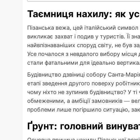
Таємниця нахилу: як у
Пізанська вежа, цей італійський символ
викликає захват і подив у туристів. Її з
найвпізнаваніших споруд світу, не був 
Усе почалося з невдалого вибору місця 
стали фатальними для ідеально вертикал
Будівництво дзвіниці собору Санта-Марія
етапі зведення другого поверху робітни
чому ніхто не зупинив будівництво? У ті 
обмеженими, а амбіції замовників — ве
проблеми лише погіршило ситуацію, зак
Ґрунт: головний винува
Основна причина нахилу Пізанської вежі