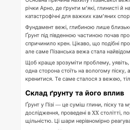
річки Арно, де ґрунти м’які, глинисті й н
катастрофічні для важких кам’яних спор
Фундамент вежі, глибиною лише близько 
Ґрунт під південною частиною почав прос
спричинило крен. Цікаво, що подібні проб
але саме Пізанська вежа стала найвідо
Щоб краще зрозуміти проблему, уявіть, 
одна сторона стоїть на вологому піску,
кренитися. Те саме сталося з вежею, ті
Склад ґрунту та його вплив
Ґрунт у Пізі — це суміш глини, піску та 
дослідження, проведені в XX столітті, по
щільністю. Ці шари нерівномірно реагув