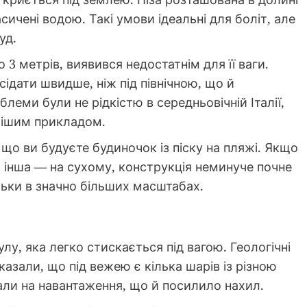
асичені водою. Такі умови ідеальні для боліт, але
уд.
3 метрів, виявився недостатнім для її ваги.
ідати швидше, ніж під північною, що й
леми були не рідкістю в середньовічній Італії,
мішим прикладом.
що ви будуєте будиночок із піску на пляжі. Якщо
 а інша — на сухому, конструкція неминуче почне
льки в значно більших масштабах.
мулу, яка легко стискається під вагою. Геологічні
казали, що під вежею є кілька шарів із різною
али на навантаження, що й посилило нахил.