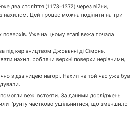
же два століття (1173–1372) через війни,
и з нахилом. Цей процес можна поділити на три
х поверхів. Уже на цьому етапі вежа почала
ва під керівництвом Джованні ді Сімоне.
вати нахил, роблячи верхні поверхи нерівними,
чно з дзвіницею нагорі. Нахил на той час уже був
удували.
допомогли вежі встояти. За даними досліджень
волили ґрунту частково ущільнитися, що зменшило