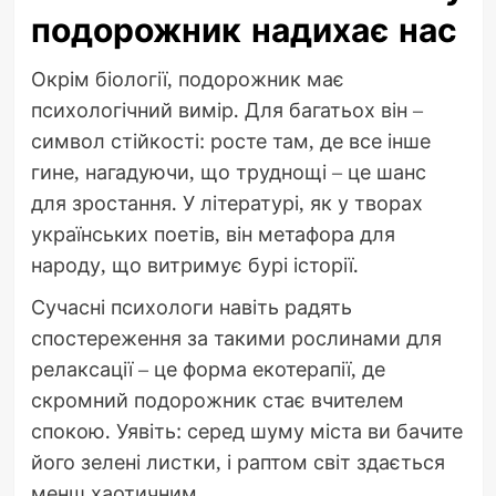
подорожник надихає нас
Окрім біології, подорожник має
психологічний вимір. Для багатьох він –
символ стійкості: росте там, де все інше
гине, нагадуючи, що труднощі – це шанс
для зростання. У літературі, як у творах
українських поетів, він метафора для
народу, що витримує бурі історії.
Сучасні психологи навіть радять
спостереження за такими рослинами для
релаксації – це форма екотерапії, де
скромний подорожник стає вчителем
спокою. Уявіть: серед шуму міста ви бачите
його зелені листки, і раптом світ здається
менш хаотичним.