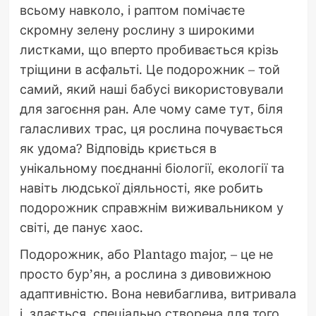
всьому навколо, і раптом помічаєте
скромну зелену рослину з широкими
листками, що вперто пробивається крізь
тріщини в асфальті. Це подорожник – той
самий, який наші бабусі використовували
для загоєння ран. Але чому саме тут, біля
галасливих трас, ця рослина почувається
як удома? Відповідь криється в
унікальному поєднанні біології, екології та
навіть людської діяльності, яке робить
подорожник справжнім виживальником у
світі, де панує хаос.
Подорожник, або Plantago major, – це не
просто бур’ян, а рослина з дивовижною
адаптивністю. Вона невибаглива, витривала
і, здається, спеціально створена для того,