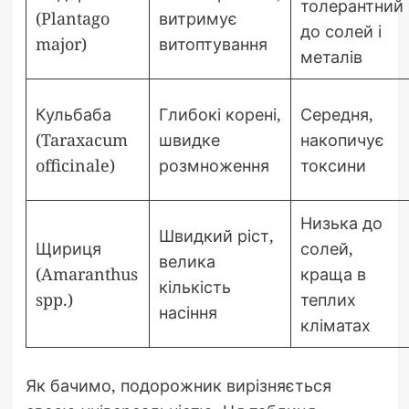
толерантний
(Plantago
витримує
до солей і
major)
витоптування
металів
Кульбаба
Глибокі корені,
Середня,
(Taraxacum
швидке
накопичує
officinale)
розмноження
токсини
Низька до
Швидкий ріст,
Щириця
солей,
велика
(Amaranthus
краща в
кількість
spp.)
теплих
насіння
кліматах
Як бачимо, подорожник вирізняється