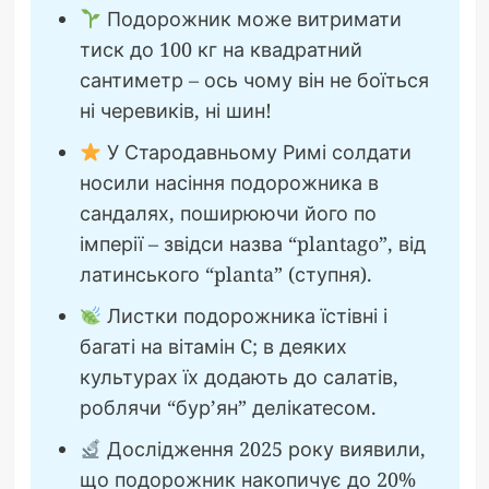
Подорожник може витримати
тиск до 100 кг на квадратний
сантиметр – ось чому він не боїться
ні черевиків, ні шин!
У Стародавньому Римі солдати
носили насіння подорожника в
сандалях, поширюючи його по
імперії – звідси назва “plantago”, від
латинського “planta” (ступня).
Листки подорожника їстівні і
багаті на вітамін C; в деяких
культурах їх додають до салатів,
роблячи “бур’ян” делікатесом.
Дослідження 2025 року виявили,
що подорожник накопичує до 20%