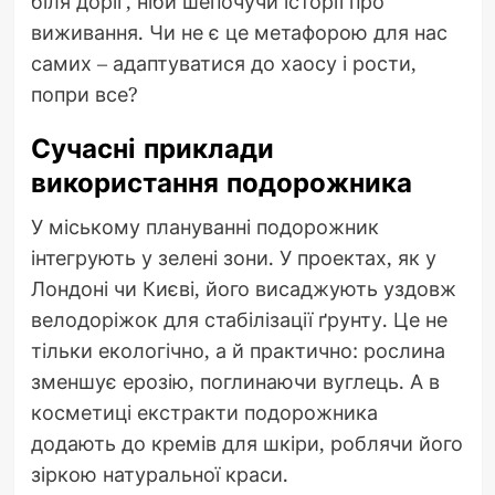
біля доріг, ніби шепочучи історії про
виживання. Чи не є це метафорою для нас
самих – адаптуватися до хаосу і рости,
попри все?
Сучасні приклади
використання подорожника
У міському плануванні подорожник
інтегрують у зелені зони. У проектах, як у
Лондоні чи Києві, його висаджують уздовж
велодоріжок для стабілізації ґрунту. Це не
тільки екологічно, а й практично: рослина
зменшує ерозію, поглинаючи вуглець. А в
косметиці екстракти подорожника
додають до кремів для шкіри, роблячи його
зіркою натуральної краси.