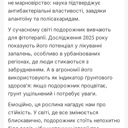
не марновірство: наука підтверджує
антибактеріальні властивості, завдяки
алантоїну та полісахаридам.
У сучасному світі подорожник вивчають
для фітотерапії. Дослідження 2025 року
показують його потенціал у лікуванні
запалень, особливо в урбанізованих
регіонах, де люди стикаються з
забрудненням. А в агрономії його
використовують як індикатор ґрунтового
здоров’я: якщо подорожник процвітає,
ґрунт ущільнений і потребує уваги.
Емоційно, ця рослина нагадує нам про
стійкість. У світі, де все змінюється
блискавично, подорожник стоїть непохитно