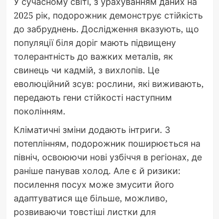
У сучасному світі, з урахуванням даних на
2025 рік, подорожник демонструє стійкість
до забруднень. Дослідження вказують, що
популяції біля доріг мають підвищену
толерантність до важких металів, як
свинець чи кадмій, з вихлопів. Це
еволюційний зсув: рослини, які виживають,
передають гени стійкості наступним
поколінням.
Кліматичні зміни додають інтриги. З
потеплінням, подорожник поширюється на
північ, освоюючи нові узбіччя в регіонах, де
раніше панував холод. Але є й ризики:
посилення посух може змусити його
адаптуватися ще більше, можливо,
розвиваючи товстіші листки для