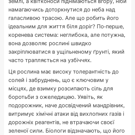
землі, а квітконоси піднімаються вгору, ніби
намагаючись доторкнутися до неба над
галасливою трасою. Але що робить його
ідеальним для життя біля доріг? По-перше,
коренева система: неглибока, але потужна,
вона дозволяє рослині швидко
закріплюватися в ущільненому ґрунті, який
часто трапляється на узбіччях.
Ця рослина має високу толерантність до
солей і забруднень, що є ключовим у
місцях, де взимку розсипають сіль для
боротьби з ожеледицею. Уявіть, як
подорожник, наче досвідчений мандрівник,
витримує хімічні атаки від вихлопних газів і
дорожніх реагентів, не втрачаючи своєї
зеленої сили. Біологи відзначають, що його