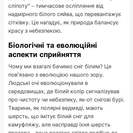
сліпоту” – тимчасове осліплення від
надмірного білого сяйва, що перевантажує
сітківку. Це нагадує, як природа балансує
красу з небезпекою.
Біологічні та еволюційні
аспекти сприйняття
Чому ми взагалі бачимо сніг білим? Це
пов’язано з еволюцією нашого зору.
Людські очі еволюціонували в
середовищах, де білий колір сигналізував
про чистоту чи небезпеку, як-от снігові бурі.
Тварини, як полярні ведмеді, мають
шерсть, що імітує білий сніг для
камуфляжу, але насправді їхня шерсть
прозора – вона розсіює світло подібно до