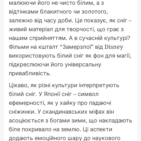
малюючи його не чисто білим, а з
відтінками блакитного чи золотого,
залежно від часу доби. Це показує, як сніг –
живий матеріал для творчості, що грає з
нашим сприйняттям. А в сучасній культурі?
Фільми на кшталт “Замерзлої” від Disney
використовують білий сніг як фон для магії,
підкреслюючи його універсальну
привабливість.
Цікаво, як різні культури інтерпретують
білий сніг. У Японії сніг – символ
ефемерності, як у хайку про падаючі
сніжинки. У скандинавських міфах він
асоціюється з богами зими, що накладають
біле покривало на землю. Ці аспекти
додають емоційного шару до наукового