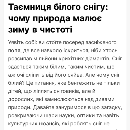
Таємниця білого снігу:
чому природа малює
зиму в чистоті
Уявіть собі: ви стоїте посеред засніженого
поля, де все навколо іскриться, ніби хтось
розсипав мільйони крихітних діамантів. Сніг
здається таким білим, таким чистим, що
аж очі сліпить від його сяйва. Але чому сніг
білий? Це питання, яке бентежить не тільки
дітей, що ліплять сніговиків, але й
дорослих, які замислюються над дивами
природи. Давайте зануримося в цю загадку,
розкриваючи шари науки, оптики та навіть
культурних нюансів, які роблять сніг не