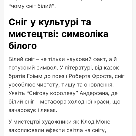
“чому сніг білий”.
Сніг у культурі та
мистецтві: символіка
білого
Білий сніг – не тільки науковий факт, а й
потужний символ. У літературі, від казок
братів Грімм до поезії Роберта Фроста, сніг
уособлює чистоту, тишу та оновлення.
Уявіть “Снігову королеву” Андерсена, де
білий сніг – метафора холодної краси, що
зачаровує і лякає.
У мистецтві художники як Клод Моне
захоплювали ефекти світла на снігу,