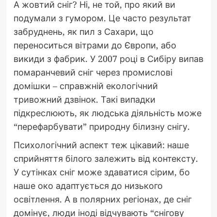
А жовтий сніг? Ні, не той, про який ви
подумали з гумором. Це часто результат
забруднень, як пил з Сахари, що
переноситься вітрами до Європи, або
викиди з фабрик. У 2007 році в Сибіру випав
помаранчевий сніг через промислові
домішки – справжній екологічний
тривожний дзвінок. Такі випадки
підкреслюють, як людська діяльність може
“перефарбувати” природну білизну снігу.
Психологічний аспект теж цікавий: наше
сприйняття білого залежить від контексту.
У сутінках сніг може здаватися сірим, бо
наше око адаптується до низького
освітлення. А в полярних регіонах, де сніг
домінує, люди іноді відчувають “снігову