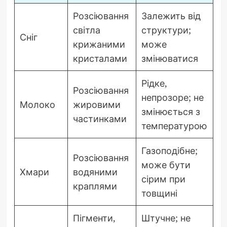
Розсіювання
Залежить від
світла
структури;
Сніг
крижаними
може
кристалами
змінюватися
Рідке,
Розсіювання
непрозоре; не
Молоко
жировими
змінюється з
частинками
температурою
Газоподібне;
Розсіювання
може бути
Хмари
водяними
сірим при
краплями
товщині
Пігменти,
Штучне; не