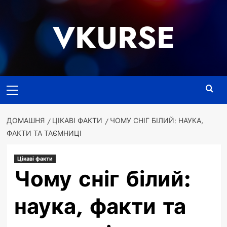
Перейти
до
VKURSE
вмісту
Основне
меню
ДОМАШНЯ
ЦІКАВІ ФАКТИ
ЧОМУ СНІГ БІЛИЙ: НАУКА,
ФАКТИ ТА ТАЄМНИЦІ
Цікаві факти
Чому сніг білий:
наука, факти та