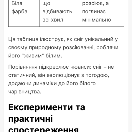
Біла
що
розсіює, а
фарба
відбивають
поглинає
всі хвилі
мінімально
Ця таблиця ілюструє, як сніг унікальний у
своєму природному розсіюванні, роблячи
його “живим” білим.
Порівняння підкреслює нюанси: сніг – не
статичний, він еволюціонує з погодою,
додаючи динаміки до його білого
чарівництва.
Експерименти та
практичні
спостереження