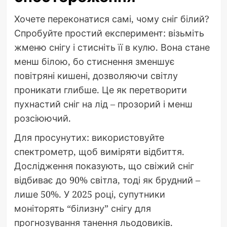
Хочете переконатися самі, чому сніг білий?
Спробуйте простий експеримент: візьміть
жменю снігу і стисніть її в кулю. Вона стане
менш білою, бо стиснення зменшує
повітряні кишені, дозволяючи світлу
проникати глибше. Це як перетворити
пухнастий сніг на лід – прозорий і менш
розсіюючий.
Для просунутих: використовуйте
спектрометр, щоб виміряти відбиття.
Дослідження показують, що свіжий сніг
відбиває до 90% світла, тоді як брудний –
лише 50%. У 2025 році, супутники
моніторять “білизну” снігу для
прогнозування танення льодовиків.