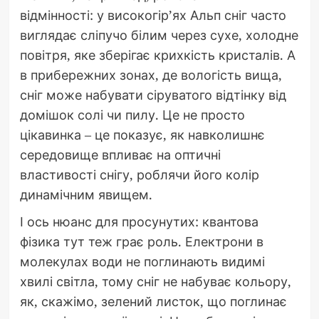
відмінності: у високогір’ях Альп сніг часто
виглядає сліпучо білим через сухе, холодне
повітря, яке зберігає крихкість кристалів. А
в прибережних зонах, де вологість вища,
сніг може набувати сіруватого відтінку від
домішок солі чи пилу. Це не просто
цікавинка – це показує, як навколишнє
середовище впливає на оптичні
властивості снігу, роблячи його колір
динамічним явищем.
І ось нюанс для просунутих: квантова
фізика тут теж грає роль. Електрони в
молекулах води не поглинають видимі
хвилі світла, тому сніг не набуває кольору,
як, скажімо, зелений листок, що поглинає