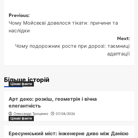
Post
Previous:
Чому Мойсеєві довелося тікати: причини та
navigation
наслідки
Next:
Чому подорожник росте при дорозі: таємниці
адаптації
Більше історій
Цікаві факти
Арт деко: розкіш, геометрія і вічна
елегантність
Олександр Троценко
07/08/2026
Цікаві факти
Ересуннський міст: інженерне диво між Данією