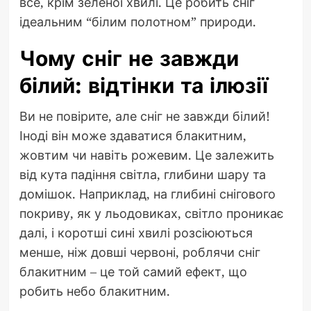
все, крім зеленої хвилі. Це робить сніг
ідеальним “білим полотном” природи.
Чому сніг не завжди
білий: відтінки та ілюзії
Ви не повірите, але сніг не завжди білий!
Іноді він може здаватися блакитним,
жовтим чи навіть рожевим. Це залежить
від кута падіння світла, глибини шару та
домішок. Наприклад, на глибині снігового
покриву, як у льодовиках, світло проникає
далі, і коротші сині хвилі розсіюються
менше, ніж довші червоні, роблячи сніг
блакитним – це той самий ефект, що
робить небо блакитним.