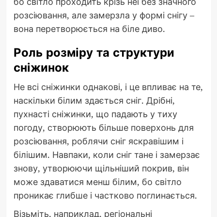
бо світло проходить крізь неї без значного
розсіювання, але замерзла у формі снігу –
вона перетворюється на біле диво.
Роль розміру та структури
сніжинок
Не всі сніжинки однакові, і це впливає на те,
наскільки білим здається сніг. Дрібні,
пухнасті сніжинки, що падають у тиху
погоду, створюють більше поверхонь для
розсіювання, роблячи сніг яскравішим і
білішим. Навпаки, коли сніг тане і замерзає
знову, утворюючи щільніший покрив, він
може здаватися менш білим, бо світло
проникає глибше і частково поглинається.
Візьміть, наприклад, регіональні