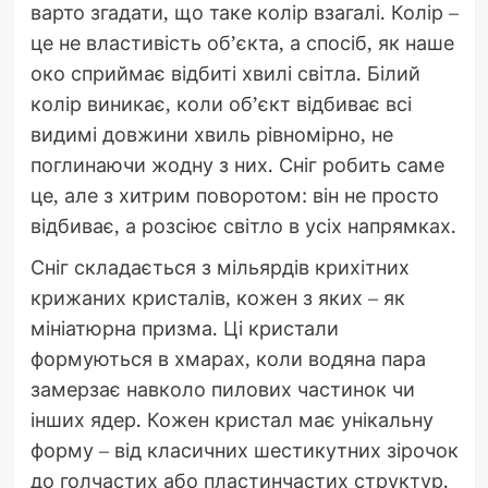
варто згадати, що таке колір взагалі. Колір –
це не властивість об’єкта, а спосіб, як наше
око сприймає відбиті хвилі світла. Білий
колір виникає, коли об’єкт відбиває всі
видимі довжини хвиль рівномірно, не
поглинаючи жодну з них. Сніг робить саме
це, але з хитрим поворотом: він не просто
відбиває, а розсіює світло в усіх напрямках.
Сніг складається з мільярдів крихітних
крижаних кристалів, кожен з яких – як
мініатюрна призма. Ці кристали
формуються в хмарах, коли водяна пара
замерзає навколо пилових частинок чи
інших ядер. Кожен кристал має унікальну
форму – від класичних шестикутних зірочок
до голчастих або пластинчастих структур.