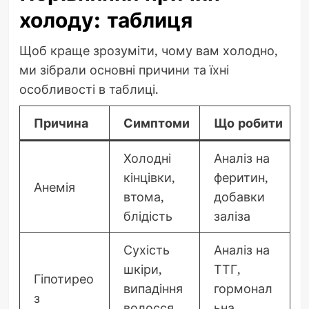
холоду: таблиця
Щоб краще зрозуміти, чому вам холодно,
ми зібрали основні причини та їхні
особливості в таблиці.
Причина
Симптоми
Що робити
Холодні
Аналіз на
кінцівки,
феритин,
Анемія
втома,
добавки
блідість
заліза
Сухість
Аналіз на
шкіри,
ТТГ,
Гіпотирео
випадіння
гормонал
з
волосся,
ьна