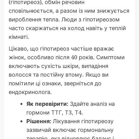
(гіпотиреоз), обмін речовин
сповільнюється, а разом із ним знижується
вироблення тепла. Люди з гіпотиреозом
часто скаржаться на холод навіть у теплій
кімнаті.
Цікаво, що гіпотиреоз частіше вражає
жінок, особливо після 40 років. Симптоми
включають сухість шкіри, випадіння
волосся та постійну втому. Якщо ви
помітили ці ознаки, зверніться до
ендокринолога.
Як перевірити:
Здайте аналіз на
гормони ТТГ, Т3, Т4.
Рішення:
Лікування гіпотиреозу
зазвичай включає гормональну
терапію, яка відновлює баланс і