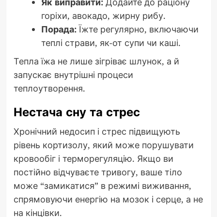
Як виправити:
Додайте до раціону
горіхи, авокадо, жирну рибу.
Порада:
Їжте регулярно, включаючи
теплі страви, як-от супи чи каші.
Тепла їжа не лише зігріває шлунок, а й
запускає внутрішні процеси
теплоутворення.
Нестача сну та стрес
Хронічний недосип і стрес підвищують
рівень кортизолу, який може порушувати
кровообіг і терморегуляцію. Якщо ви
постійно відчуваєте тривогу, ваше тіло
може “замикатися” в режимі виживання,
спрямовуючи енергію на мозок і серце, а не
на кінцівки.