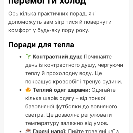
перемогти холод
Ось кілька практичних порад, які
допоможуть вам зігрітися й повернути
комфорт у будь-яку пору року.
Поради для тепла
Контрастний душ:
Починайте
день із контрастного душу, чергуючи
теплу й прохолодну воду. Це
покращує кровообіг і тренує судини.
Теплий одяг шарами:
Одягайте
кілька шарів одягу – від тонкої
бавовняної футболки до вовняного
светра. Це дозволяє регулювати
температуру залежно від умов.
Гарячі напої:
Пийте трав’яні чаї з