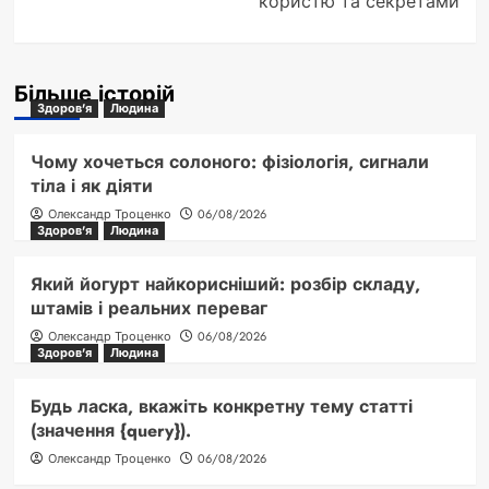
користю та секретами
Більше історій
Здоров'я
Людина
Чому хочеться солоного: фізіологія, сигнали
тіла і як діяти
Олександр Троценко
06/08/2026
Здоров'я
Людина
Який йогурт найкорисніший: розбір складу,
штамів і реальних переваг
Олександр Троценко
06/08/2026
Здоров'я
Людина
Будь ласка, вкажіть конкретну тему статті
(значення {query}).
Олександр Троценко
06/08/2026