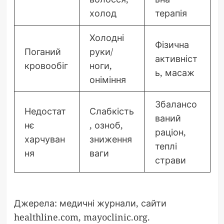
холод
терапія
Холодні
Фізична
Поганий
руки/
активніст
кровообіг
ноги,
ь, масаж
оніміння
Збалансо
Недостат
Слабкість
ваний
нє
, озноб,
раціон,
харчуван
зниження
теплі
ня
ваги
страви
Джерела: медичні журнали, сайти
healthline.com, mayoclinic.org.