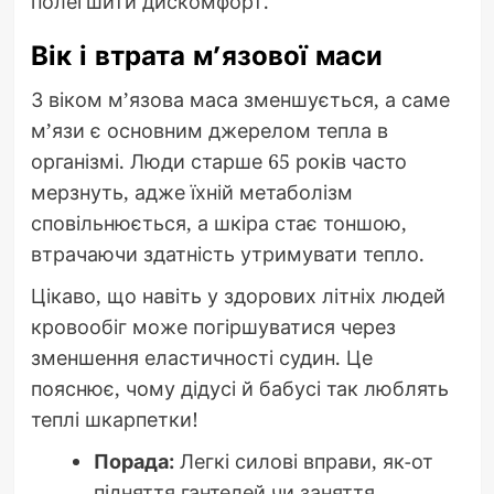
полегшити дискомфорт.
Вік і втрата м’язової маси
З віком м’язова маса зменшується, а саме
м’язи є основним джерелом тепла в
організмі. Люди старше 65 років часто
мерзнуть, адже їхній метаболізм
сповільнюється, а шкіра стає тоншою,
втрачаючи здатність утримувати тепло.
Цікаво, що навіть у здорових літніх людей
кровообіг може погіршуватися через
зменшення еластичності судин. Це
пояснює, чому дідусі й бабусі так люблять
теплі шкарпетки!
Порада:
Легкі силові вправи, як-от
підняття гантелей чи заняття