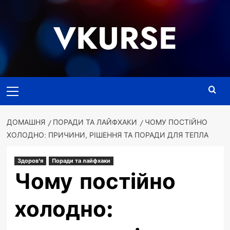
Перейти
до
VKURSE
вмісту
Основне
меню
ДОМАШНЯ
ПОРАДИ ТА ЛАЙФХАКИ
ЧОМУ ПОСТІЙНО
ХОЛОДНО: ПРИЧИНИ, РІШЕННЯ ТА ПОРАДИ ДЛЯ ТЕПЛА
Здоров'я
Поради та лайфхаки
Чому постійно
холодно: