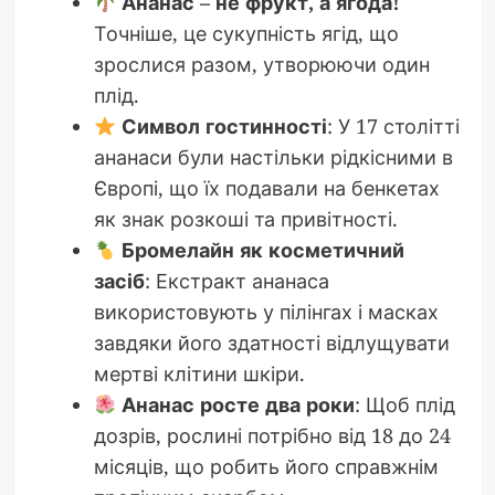
Ананас – не фрукт, а ягода!
Точніше, це сукупність ягід, що
зрослися разом, утворюючи один
плід.
Символ гостинності
: У 17 столітті
ананаси були настільки рідкісними в
Європі, що їх подавали на бенкетах
як знак розкоші та привітності.
Бромелайн як косметичний
засіб
: Екстракт ананаса
використовують у пілінгах і масках
завдяки його здатності відлущувати
мертві клітини шкіри.
Ананас росте два роки
: Щоб плід
дозрів, рослині потрібно від 18 до 24
місяців, що робить його справжнім