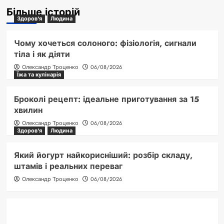
Більше історій
Здоров'я
Людина
Чому хочеться солоного: фізіологія, сигнали
тіла і як діяти
Олександр Троценко
06/08/2026
Їжа та кулінарія
Броколі рецепт: ідеальне приготування за 15
хвилин
Олександр Троценко
06/08/2026
Здоров'я
Людина
Який йогурт найкорисніший: розбір складу,
штамів і реальних переваг
Олександр Троценко
06/08/2026