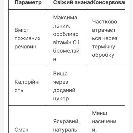
Параметр
Свіжий ананас
Консервований
Максима
Частково
льний,
Вміст
втрачаєт
особливо
поживних
ься через
вітамін С і
речовин
термічну
бромелай
обробку
н
Вища
Калорійні
через
сть
доданий
цукор
Менш
Яскравий,
насичени
Смак
натураль
й,