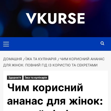
Перейти
до
VKURSE
вмісту
Основне
меню
ДОМАШНЯ
ЇЖА ТА КУЛІНАРІЯ
ЧИМ КОРИСНИЙ АНАНАС
ДЛЯ ЖІНОК: ПОВНИЙ ГІД ІЗ КОРИСТЮ ТА СЕКРЕТАМИ
Здоров'я
Їжа та кулінарія
Чим корисний
ананас для жінок: