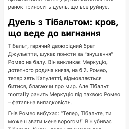
ранок приносить дуель, що все руйнує.
Дуель з Тібальтом: кров,
що веде до вигнання
Тібальт, гарячий двоюрідний брат
Джульєтти, шукає помсти за “знущання”
Ромео на балу. Він викликає Меркуціо,
дотепного родича князя, на бій. Ромео,
тепер зять Капулетті, відмовляється
битися, благаючи про мир. Але Тібальт
mortally ранить Меркуціо під пахвою Ромео
– фатальна випадковість.
Гнів Ромео вибухає: “Тепер, Тібальте, ти
можеш звати мене ворогом!” Він убиває