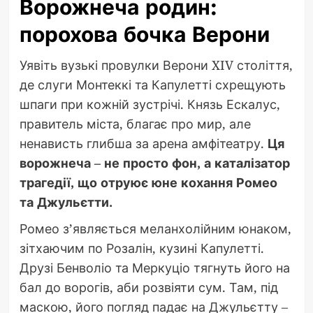
Ворожнеча родин:
порохова бочка Верони
Уявіть вузькі провулки Верони XIV століття,
де слуги Монтеккі та Капулетті схрещують
шпаги при кожній зустрічі. Князь Ескалус,
правитель міста, благає про мир, але
ненависть глибша за арена амфітеатру.
Ця
ворожнеча – не просто фон, а каталізатор
трагедії, що отруює юне кохання Ромео
та Джульєтти.
Ромео з’являється меланхолійним юнаком,
зітхаючим по Розалін, кузині Капулетті.
Друзі Бенволіо та Меркуціо тягнуть його на
бал до ворогів, аби розвіяти сум. Там, під
маскою, його погляд падає на Джульєтту –