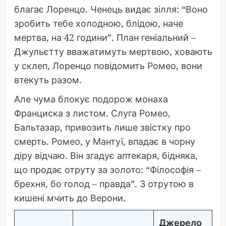
благає Лоренцо. Ченець видає зілля: “Воно
зробить тебе холодною, блідою, наче
мертва, на 42 години”. План геніальний –
Джульєтту вважатимуть мертвою, ховають
у склеп, Лоренцо повідомить Ромео, вони
втекуть разом.
Але чума блокує подорож монаха
Франциска з листом. Слуга Ромео,
Бальтазар, привозить лише звістку про
смерть. Ромео, у Мантуї, впадає в чорну
діру відчаю. Він згадує аптекаря, бідняка,
що продає отруту за золото: “Філософія –
брехня, бо голод – правда”. З отрутою в
кишені мчить до Верони.
Джерело