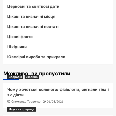
Церковні та святкові дати
Цікаві та визначні місця
Цікаві та визначні постаті
Цікаві факти
Шкідники
Ювелірні вироби та прикраси
Можливо, ви пропустили
Здоров'я
Людина
Чому хочеться солоного: фізіологія, сигнали тіла і
як діяти
Олександр Троценко
06/08/2026
Наука та природа