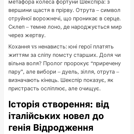
метафора колеса фортуни Шекспіра: з
вершини щастя в прірву. Отрута – символ
отруйної ворожнечі, що проникає в серце.
Склеп – темне лоно, де народжується мир
через жертву.
Кохання vs ненависть: юні герої платять
життям за сліпу помсту старших. Доля чи
вільна воля? Пролог пророкує “приречену
пару”, але вибори – дуель, зілля, отрута –
визначають кінець. Шекспір показує, як
пристрасть осліплює, але очищує.
Історія створення: від
італійських новел до
генія Відродження