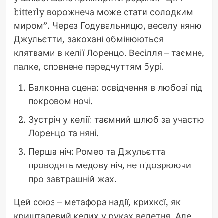
bitterly ворожнеча може стати солодким
миром”. Через Годувальницю, веселу няню
Джульєтти, закохані обмінюються
клятвами в келії Лоренцо. Весілля – таємне,
палке, сповнене передчуттям бурі.
Балконна сцена: освідчення в любові під
покровом ночі.
Зустріч у келії: таємний шлюб за участю
Лоренцо та няні.
Перша ніч: Ромео та Джульєтта
проводять медову ніч, не підозрюючи
про завтрашній жах.
Цей союз – метафора надії, крихкої, як
кришталевий келих у руках велетня. Але