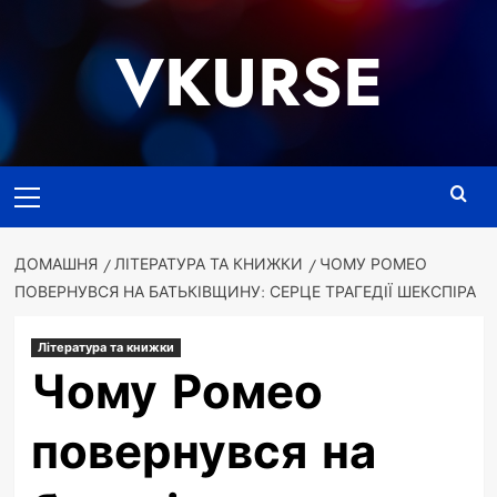
Перейти
до
VKURSE
вмісту
Основне
меню
ДОМАШНЯ
ЛІТЕРАТУРА ТА КНИЖКИ
ЧОМУ РОМЕО
ПОВЕРНУВСЯ НА БАТЬКІВЩИНУ: СЕРЦЕ ТРАГЕДІЇ ШЕКСПІРА
Література та книжки
Чому Ромео
повернувся на