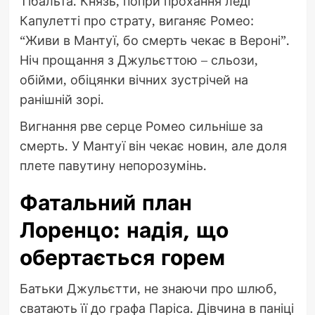
Тібальта. Князь, попри прохання леді
Капулетті про страту, виганяє Ромео:
“Живи в Мантуї, бо смерть чекає в Вероні”.
Ніч прощання з Джульєттою – сльози,
обійми, обіцянки вічних зустрічей на
ранішній зорі.
Вигнання рве серце Ромео сильніше за
смерть. У Мантуї він чекає новин, але доля
плете павутину непорозумінь.
Фатальний план
Лоренцо: надія, що
обертається горем
Батьки Джульєтти, не знаючи про шлюб,
сватають її до графа Паріса. Дівчина в паніці