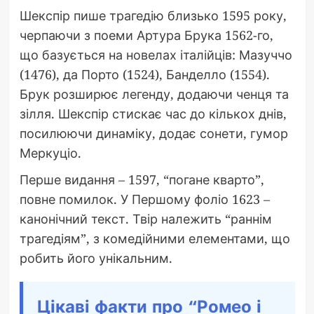
Шекспір пише трагедію близько 1595 року,
черпаючи з поеми Артура Брука 1562-го,
що базується на новелах італійців: Мазуччо
(1476), да Порто (1524), Банделло (1554).
Брук розширює легенду, додаючи ченця та
зілля. Шекспір стискає час до кількох днів,
посилюючи динаміку, додає сонети, гумор
Меркуціо.
Перше видання – 1597, “погане кварто”,
повне помилок. У Першому фоліо 1623 –
канонічний текст. Твір належить “раннім
трагедіям”, з комедійними елементами, що
робить його унікальним.
Цікаві факти про “Ромео і