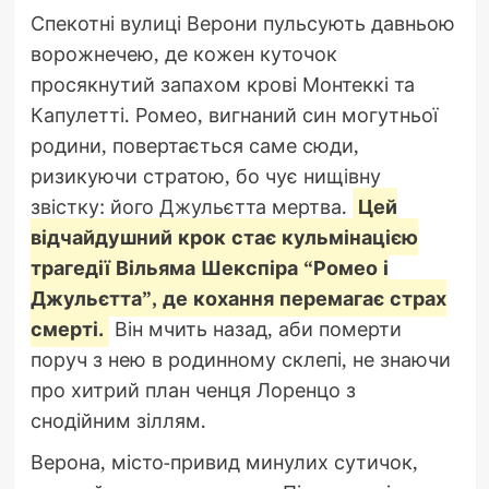
Спекотні вулиці Верони пульсують давньою
ворожнечею, де кожен куточок
просякнутий запахом крові Монтеккі та
Капулетті. Ромео, вигнаний син могутньої
родини, повертається саме сюди,
ризикуючи стратою, бо чує нищівну
звістку: його Джульєтта мертва.
Цей
відчайдушний крок стає кульмінацією
трагедії Вільяма Шекспіра “Ромео і
Джульєтта”, де кохання перемагає страх
смерті.
Він мчить назад, аби померти
поруч з нею в родинному склепі, не знаючи
про хитрий план ченця Лоренцо з
снодійним зіллям.
Верона, місто-привид минулих сутичок,