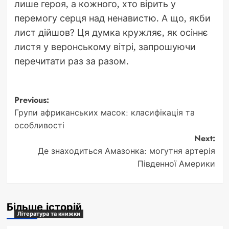
лише героя, а кожного, хто вірить у
перемогу серця над ненавистю. А що, якби
лист дійшов? Ця думка кружляє, як осіннє
листя у веронському вітрі, запрошуючи
перечитати раз за разом.
Post
Previous:
Групи африканських масок: класифікація та
navigation
особливості
Next:
Де знаходиться Амазонка: могутня артерія
Південної Америки
Більше історій
Література та книжки