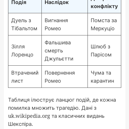
Подія
Наслідок
конфлікту
Дуель з
Вигнання
Помста за
Тібальтом
Ромео
Меркуціо
Фальшива
Зілля
Шлюб з
смерть
Лоренцо
Парісом
Джульєтти
Втрачений
Повернення
Чума та
лист
Ромео
карантин
Таблиця ілюструє ланцюг подій, де кожна
помилка множить трагедію. Дані з
uk.wikipedia.org та класичних видань
Шекспіра.