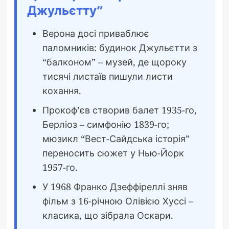
Джульєтту”
Верона досі приваблює
паломників: будинок Джульєтти з
“балконом” – музей, де щороку
тисячі листаїв пишули листи
кохання.
Прокоф’єв створив балет 1935-го,
Берліоз – симфонію 1839-го;
мюзикл “Вест-Сайдська історія”
переносить сюжет у Нью-Йорк
1957-го.
У 1968 Франко Дзеффіреллі зняв
фільм з 16-річною Олівією Хуссі –
класика, що зібрала Оскари.