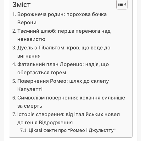
Зміст
Ворожнеча родин: порохова бочка
Верони
Таємний шлюб: перша перемога над
ненавистю
Дуель з Тібальтом: кров, що веде до
вигнання
Фатальний план Лоренцо: надія, що
обертається горем
Повернення Ромео: шлях до склепу
Капулетті
Символізм повернення: кохання сильніше
за смерть
Історія створення: від італійських новел
до генія Відродження
Цікаві факти про “Ромео і Джульєтту”