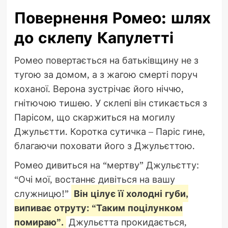
Повернення Ромео: шлях
до склепу Капулетті
Ромео повертається на батьківщину не з
тугою за домом, а з жагою смерті поруч
коханої. Верона зустрічає його ніччю,
гнітючою тишею. У склепі він стикається з
Парісом, що скаржиться на могилу
Джульєтти. Коротка сутичка – Паріс гине,
благаючи поховати його з Джульєттою.
Ромео дивиться на “мертву” Джульєтту:
“Очі мої, востаннє дивіться на вашу
служницю!”
Він цілує її холодні губи,
випиває отруту: “Таким поцілунком
помираю”.
Джульєтта прокидається,