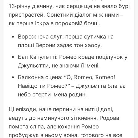
13-річну дівчину, чиє серце ще не знало бурі
пристрастей. Сонетний діалог між ними –
як перша іскра в пороховій бочці.
Ворожнеча слуг: перша сутичка на
площі Верони задає тон хаосу.
Бал Капулетті: Ромео краде поцілунок у
Джульєтти, не знаючи її імені.
Балконна сцена: “О, Romeo, Romeo!
Навіщо ти Ромео?” – Джульєтта благає
небо стерти імена родин.
Ці епізоди, наче перлини на нитці долі,
ведуть до неминучого зіткнення. Родова
помста сліпа, але кохання Ромео
пробуджує в ньому воїна, готового на все