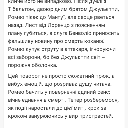
кличе його не випадково. Після дуелі з
Тібальтом, двоюрідним братом Джульєтти,
Ромео тікає до Мантуї, але серце рветься
назад. Лист від Лоренцо з поясненням
плану губиться, а слуга Бенволіо приносить
фальшиву новину про смерть коханої.
Ромео купує отруту в аптекаря, ігноруючи
всі заборони, бо без Джульєтти світ –
порожня оболонка.
Цей поворот не просто сюжетний трюк, а
вибух емоцій, що розриває душу читача.
Ромео бачить у поверненні єдиний сенс:
вічне єднання в смерті. Тепер розберемося,
як події наростали до цієї миті, крок за
кроком занурюючись у вир пристрастей.