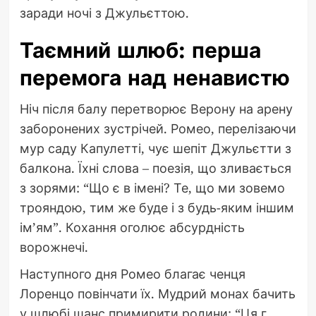
заради ночі з Джульєттою.
Таємний шлюб: перша
перемога над ненавистю
Ніч після балу перетворює Верону на арену
заборонених зустрічей. Ромео, перелізаючи
мур саду Капулетті, чує шепіт Джульєтти з
балкона. Їхні слова – поезія, що зливається
з зорями: “Що є в імені? Те, що ми зовемо
трояндою, тим же буде і з будь-яким іншим
ім’ям”. Кохання оголює абсурдність
ворожнечі.
Наступного дня Ромео благає ченця
Лоренцо повінчати їх. Мудрий монах бачить
у шлюбі шанс примирити родини: “Ця г