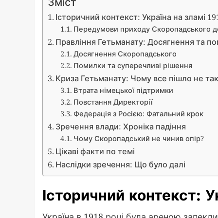
Зміст
Історичний контекст: Україна на зламі 19
Передумови приходу Скоропадського д
Правління Гетьманату: Досягнення та п
Досягнення Скоропадського
Помилки та суперечливі рішення
Криза Гетьманату: Чому все пішло не та
Втрата німецької підтримки
Повстання Директорії
Федерація з Росією: Фатальний крок
Зречення влади: Хроніка падіння
Чому Скоропадський не чинив опір?
Цікаві факти по темі
Наслідки зречення: Що було далі
Історичний контекст: У
Україна в 1918 році була ареною запекли