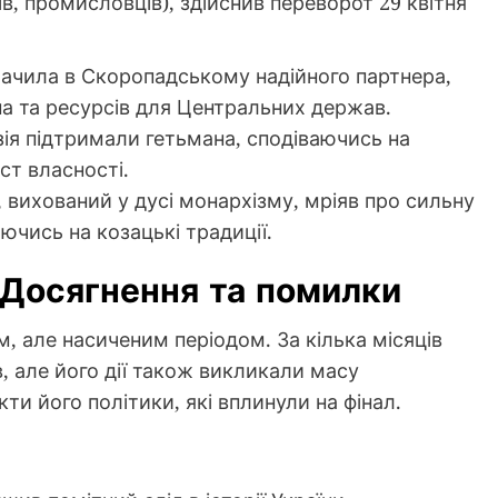
в, промисловців), здійснив переворот 29 квітня
ачила в Скоропадському надійного партнера,
на та ресурсів для Центральних держав.
я підтримали гетьмана, сподіваючись на
ст власності.
вихований у дусі монархізму, мріяв про сильну
ючись на козацькі традиції.
 Досягнення та помилки
 але насиченим періодом. За кілька місяців
, але його дії також викликали масу
и його політики, які вплинули на фінал.