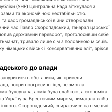
убліки (УНР) Центральна Рада зіткнулася з
розами та економічною нестабільністю.
я та хаос громадянської війни створювали
мний час Павло Скоропадський, генерал царської
очолив державний переворот, проголосивши себе
етьманат, тривало лише сім з половиною місяців.
німецьких військ і консервативних еліт, зрікся
адського до влади
зануритися в обставини, які привели
да, попри прогресивні ідеї, не змогла
рма буксувала, армія була слабкою, а економіка
ла Україну за Брестським миром, вимагала хліба
ні іншого. Скоропадський, спираючись на німецькі