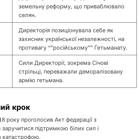
земельну реформу, що приваблювало
селян.
Директорія позиціонувала себе як
захисник української незалежності, на
противагу “”російському”” Гетьманату.
Сили Директорії, зокрема Січові
стрільці, переважали деморалізовану
армію гетьмана.
ний крок
18 року проголосив Акт федерації з
 заручитися підтримкою білих сил і
в катастрофою.