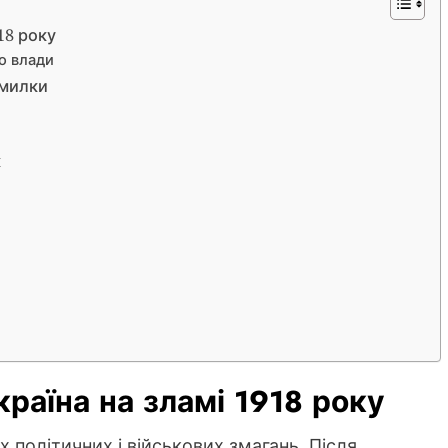
18 року
о влади
омилки
к
країна на зламі 1918 року
х політичних і військових змагань. Після