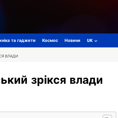
ехніка та гаджети
Космос
Новини
UK
СЯ ВЛАДИ
ький зрікся влади