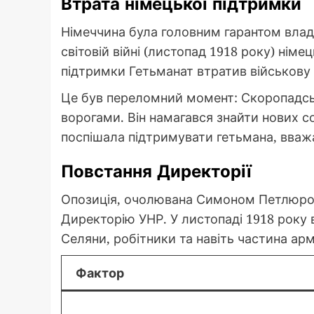
Втрата німецької підтримки
Німеччина була головним гарантом влад
світовій війні (листопад 1918 року) німец
підтримки Гетьманат втратив військову 
Це був переломний момент: Скоропадсь
ворогами. Він намагався знайти нових со
поспішала підтримувати гетьмана, вва
Повстання Директорії
Опозиція, очолювана Симоном Петлюр
Директорію УНР. У листопаді 1918 року 
Селяни, робітники та навіть частина арм
Фактор