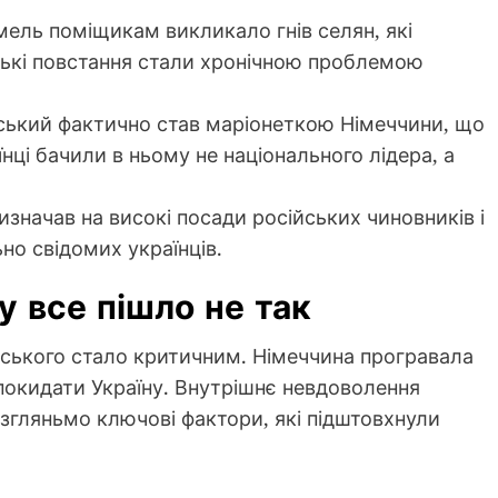
ель поміщикам викликало гнів селян, які
ькі повстання стали хронічною проблемою
ький фактично став маріонеткою Німеччини, що
їнці бачили в ньому не національного лідера, а
значав на високі посади російських чиновників і
но свідомих українців.
у все пішло не так
ського стало критичним. Німеччина програвала
и покидати Україну. Внутрішнє невдоволення
озгляньмо ключові фактори, які підштовхнули