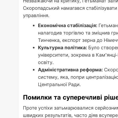
Незважаючи на критику, Гетьманат залиш
Скоропадський намагався стабілізувати
управління.
Економічна стабілізація:
Гетьмана
налагодив торгівлю та зміцнив гр
Тинченка, експорт зерна до Німечч
Культурна політика:
Було створен
університети, зокрема в Кам’янц
освіту.
Адміністративна реформа:
Скоро
систему, яка, попри централізаці
Центральної Ради.
Помилки та суперечливі ріш
Проте успіхи затьмарювалися серйозни
швидких результатів, часто діяв всупере