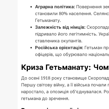
Аграрна політика:
Повернення зем
становили 80% населення. Селянс
Гетьманату.
Залежність від німців:
Скоропадс
підривало його легітимність. Укра
ставленика окупантів.
Російська орієнтація:
Гетьман при
офіцерів, що обурювало національ
Криза Гетьманату: Чом
До осені 1918 року становище Скоропад
Першу світову війну, а її війська почал
наростало, а опозиція об’єднувалася. Р
гетьмана до зречення.