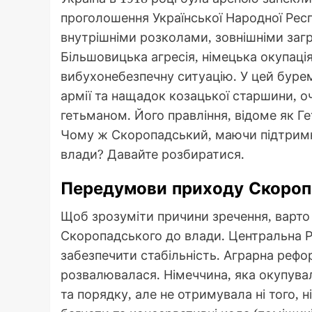
проголошення Української Народної Респ
внутрішніми розколами, зовнішніми заг
Більшовицька агресія, німецька окупаці
вибухонебезпечну ситуацію. У цей буре
армії та нащадок козацької старшини, 
гетьманом. Його правління, відоме як Г
Чому ж Скоропадський, маючи підтримку 
влади? Давайте розбиратися.
Передумови приходу Скороп
Щоб зрозуміти причини зречення, варто 
Скоропадського до влади. Центральна Ра
забезпечити стабільність. Аграрна рефо
розвалювалася. Німеччина, яка окупува
та порядку, але не отримувала ні того, 