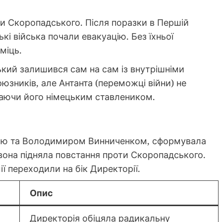
и Скоропадського. Після поразки в Першій
ькі війська почали евакуацію. Без їхньої
міць.
кий залишився сам на сам із внутрішніми
юзників, але Антанта (переможці війни) не
жаючи його німецьким ставлеником.
ою та Володимиром Винниченком, сформувала
вона підняла повстання проти Скоропадського.
ії переходили на бік Директорії.
Опис
Директорія обіцяла радикальну