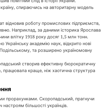
ив помітний слід в історії України.
 країну, спираючись на авторитарну модель
т відновив роботу промислових підприємств,
ивню. Наприклад, за даними історика Ярослава
ини влітку 1918 року досяг 1,5 млн тонн.
о Українську академію наук, відкрито нові
і-Подільському, та розширено україномовну
падський створив ефективну бюрократичну
ю, працювала краще, ніж хаотична структура
ення
ми прорахунками. Скоропадський, прагнучи
ч настроям більшості українців.