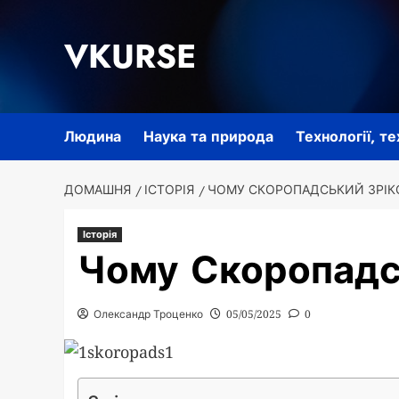
Перейти
до
VKURSE
вмісту
Людина
Наука та природа
Технології, т
ДОМАШНЯ
ІСТОРІЯ
ЧОМУ СКОРОПАДСЬКИЙ ЗРІК
Історія
Чому Скоропадс
Олександр Троценко
05/05/2025
0