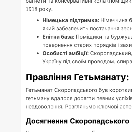
багнети та консервативні кола (поміщикі
1918 року.
Німецька підтримка:
Німеччина б
який забезпечить постачання зер
Елітна база:
Поміщики та буржуазі
повернення старих порядків і захи
Особисті амбіції:
Скоропадський, 
Україну під своїм проводом, спира
Правління Гетьманату:
Гетьманат Скоропадського був коротким,
гетьману вдалося досягти певних успіхів
невдоволення. Розгляньмо ключові аспект
Досягнення Скоропадського