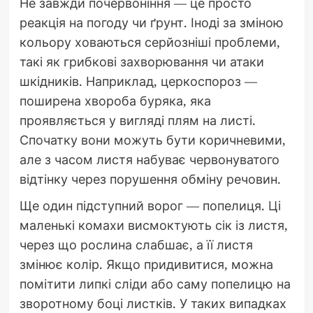
Не завжди почервоніння — це просто
реакція на погоду чи ґрунт. Іноді за зміною
кольору ховаються серйозніші проблеми,
такі як грибкові захворювання чи атаки
шкідників. Наприклад, церкоспороз —
поширена хвороба буряка, яка
проявляється у вигляді плям на листі.
Спочатку вони можуть бути коричневими,
але з часом листя набуває червонуватого
відтінку через порушення обміну речовин.
Ще один підступний ворог — попелиця. Ці
маленькі комахи висмоктують сік із листя,
через що рослина слабшає, а її листя
змінює колір. Якщо придивитися, можна
помітити липкі сліди або саму попелицю на
зворотному боці листків. У таких випадках