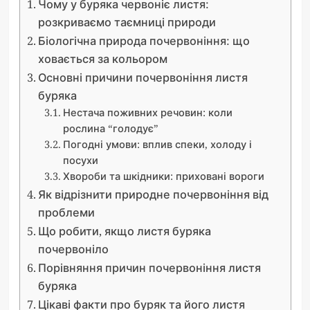
Чому у буряка червоніє листя:
розкриваємо таємниці природи
Біологічна природа почервоніння: що
ховається за кольором
Основні причини почервоніння листя
буряка
Нестача поживних речовин: коли
рослина “голодує”
Погодні умови: вплив спеки, холоду і
посухи
Хвороби та шкідники: приховані вороги
Як відрізнити природне почервоніння від
проблеми
Що робити, якщо листя буряка
почервоніло
Порівняння причин почервоніння листя
буряка
Цікаві факти про буряк та його листя