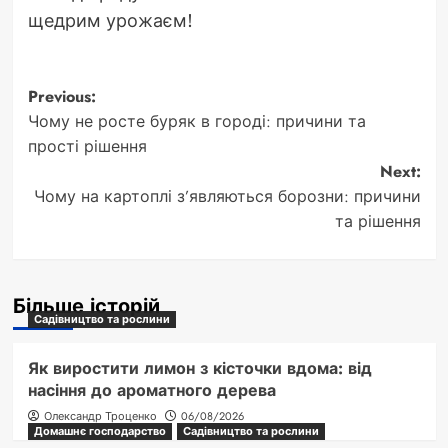
щедрим урожаєм!
Post
Previous:
Чому не росте буряк в городі: причини та
navigation
прості рішення
Next:
Чому на картоплі з’являються борозни: причини
та рішення
Більше історій
Садівництво та рослини
Як виростити лимон з кісточки вдома: від
насіння до ароматного дерева
Олександр Троценко
06/08/2026
Домашнє господарство
Садівництво та рослини