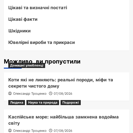
Цікаві та визначні постаті
Цікаві факти
Шкідники
Ювелірні вироби та прикраси
Можливо, ви пропустили
Домашні улюбленці
Коти які не линяють: реальні породи, міфи та
секрети чистого дому
Олександр Троценко
07/08/2026
Людина
Наука та природа
Подорожі
Каспійське море: найбільша замкнена водойма
світу
Олександр Троценко
07/08/2026