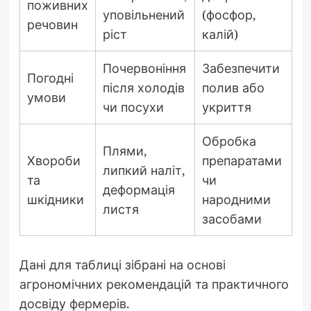
поживних
уповільнений
(фосфор,
речовин
ріст
калій)
Почервоніння
Забезпечити
Погодні
після холодів
полив або
умови
чи посухи
укриття
Обробка
Плями,
Хвороби
препаратами
липкий наліт,
та
чи
деформація
шкідники
народними
листя
засобами
Дані для таблиці зібрані на основі
агрономічних рекомендацій та практичного
досвіду фермерів.