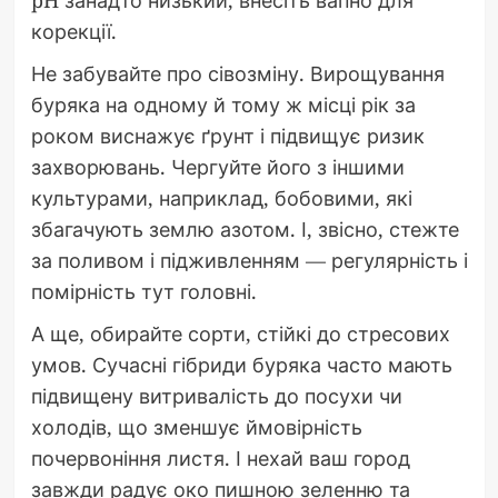
pH занадто низький, внесіть вапно для
корекції.
Не забувайте про сівозміну. Вирощування
буряка на одному й тому ж місці рік за
роком виснажує ґрунт і підвищує ризик
захворювань. Чергуйте його з іншими
культурами, наприклад, бобовими, які
збагачують землю азотом. І, звісно, стежте
за поливом і підживленням — регулярність і
помірність тут головні.
А ще, обирайте сорти, стійкі до стресових
умов. Сучасні гібриди буряка часто мають
підвищену витривалість до посухи чи
холодів, що зменшує ймовірність
почервоніння листя. І нехай ваш город
завжди радує око пишною зеленню та