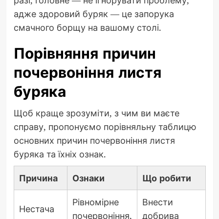
разі, головне — не ігнорувати проблему,
адже здоровий буряк — це запорука
смачного борщу на вашому столі.
Порівняння причин
почервоніння листя
буряка
Щоб краще зрозуміти, з чим ви маєте
справу, пропонуємо порівняльну таблицю
основних причин почервоніння листя
буряка та їхніх ознак.
Причина
Ознаки
Що робити
Рівномірне
Внести
Нестача
почервоніння,
добрива