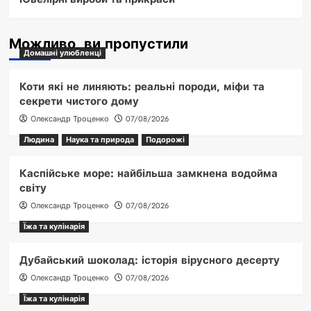
Можливо, ви пропустили
Домашні улюбленці
Коти які не линяють: реальні породи, міфи та
секрети чистого дому
Олександр Троценко
07/08/2026
Людина
Наука та природа
Подорожі
Каспійське море: найбільша замкнена водойма
світу
Олександр Троценко
07/08/2026
Їжа та кулінарія
Дубайський шоколад: історія вірусного десерту
Олександр Троценко
07/08/2026
Їжа та кулінарія