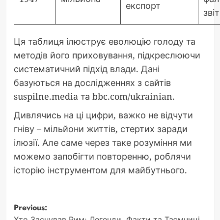
експорт
зві
Ця таблиця ілюструє еволюцію голоду та
методів його приховування, підкреслюючи
систематичний підхід влади. Дані
базуються на дослідженнях з сайтів
suspilne.media та bbc.com/ukrainian.
Дивлячись на ці цифри, важко не відчути
гніву – мільйони життів, стертих заради
ілюзії. Але саме через таке розуміння ми
можемо запобігти повторенню, роблячи
історію інструментом для майбутнього.
Post
Previous:
Хто Заснував Рим: Легенди, Факти та Таємниці