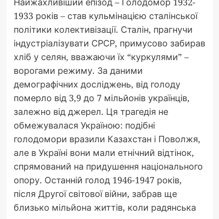
Найжахливіший епізод – Голодомор 1932-
1933 років – став кульмінацією сталінської
політики колективізації. Сталін, прагнучи
індустріалізувати СРСР, примусово забирав
хліб у селян, вважаючи їх “куркулями” –
ворогами режиму. За даними
демографічних досліджень, від голоду
померло від 3,9 до 7 мільйонів українців,
залежно від джерел. Ця трагедія не
обмежувалася Україною: подібні
голодомори вразили Казахстан і Поволжя,
але в Україні вони мали етнічний відтінок,
спрямований на придушення національного
опору. Останній голод 1946-1947 років,
після Другої світової війни, забрав ще
близько мільйона життів, коли радянська