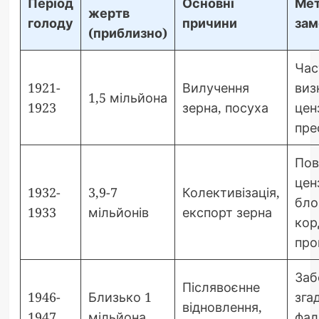
Період
Основні
Ме
жертв
голоду
причини
зам
(приблизно)
Час
1921-
Вилучення
виз
1,5 мільйона
1923
зерна, посуха
цен
пре
Пов
цен
1932-
3,9-7
Колективізація,
бло
1933
мільйонів
експорт зерна
кор
про
Заб
Післявоєнне
1946-
Близько 1
зга
відновлення,
1947
мільйона
фал