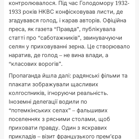
контролювалося. Під час Голодомору 1932-
1933 років НКВС конфісковував листи, де
згадувався голод, і карав авторів. Офіційна
преса, як газета “Правда”, публікувала
статті про “саботажників”, звинувачуючи
селян у приховуванні зерна. Це створювало
наратив, де голод – не вина влади, а
“класових ворогів”.
Пропаганда йшла далі: радянські фільми та
плакати зображували щасливих
колгоспників, ігноруючи реальність.
Іноземні делегації водили по
“потемкінських селах” – фальшивих
поселеннях з рясними столами, щоб
приховати правду. Один з яскравих
прикладів – візит французького прем’єра