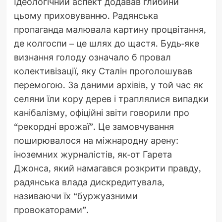
Ідеологічний аспект додавав глибини
цьому приховуванню. Радянська
пропаганда малювала картину процвітання,
де колгоспи – це шлях до щастя. Будь-яке
визнання голоду означало б провал
колективізації, яку Сталін проголошував
перемогою. За даними архівів, у той час як
селяни їли кору дерев і траплялися випадки
канібалізму, офіційні звіти говорили про
“рекордні врожаї”. Це замовчування
поширювалося на міжнародну арену:
іноземних журналістів, як-от Гарета
Джонса, який намагався розкрити правду,
радянська влада дискредитувала,
називаючи їх “буржуазними
провокаторами”.