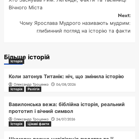
navigation
Вічного Міста
Next:
Чому Ярослава Мудрого називають мудрим:
глибинний погляд на історію та факти
Більше історій
Історія
Коли затонув Титанік: ніч, що змінила історію
Олександр Троценко
06/08/2026
Історія
Релігія
Вавилонська вежа: біблійна історія, реальний
прототип і вічний символ
Олександр Троценко
24/07/2026
Історія
Цікаві факти