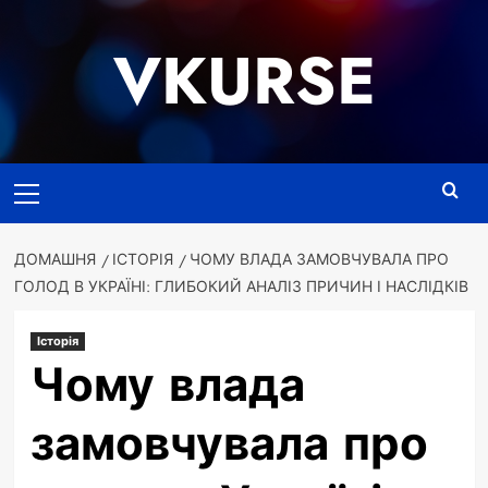
Перейти
до
VKURSE
вмісту
Основне
меню
ДОМАШНЯ
ІСТОРІЯ
ЧОМУ ВЛАДА ЗАМОВЧУВАЛА ПРО
ГОЛОД В УКРАЇНІ: ГЛИБОКИЙ АНАЛІЗ ПРИЧИН І НАСЛІДКІВ
Історія
Чому влада
замовчувала про