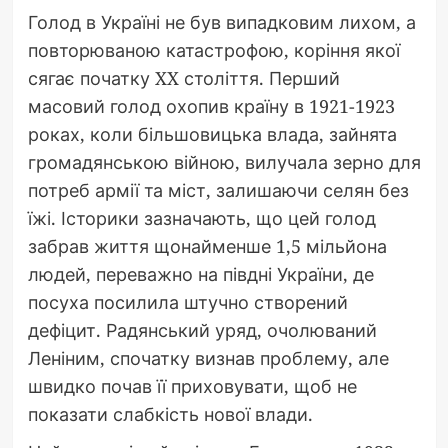
Голод в Україні не був випадковим лихом, а
повторюваною катастрофою, коріння якої
сягає початку XX століття. Перший
масовий голод охопив країну в 1921-1923
роках, коли більшовицька влада, зайнята
громадянською війною, вилучала зерно для
потреб армії та міст, залишаючи селян без
їжі. Історики зазначають, що цей голод
забрав життя щонайменше 1,5 мільйона
людей, переважно на півдні України, де
посуха посилила штучно створений
дефіцит. Радянський уряд, очолюваний
Леніним, спочатку визнав проблему, але
швидко почав її приховувати, щоб не
показати слабкість нової влади.