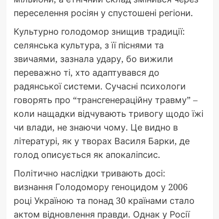
переселення росіян у спустошені регіони.
Культурно голодомор знищив традиції:
селянська культура, з її піснями та
звичаями, зазнала удару, бо вижили
переважно ті, хто адаптувався до
радянської системи. Сучасні психологи
говорять про “трансгенераційну травму” –
коли нащадки відчувають тривогу щодо їжі
чи влади, не знаючи чому. Це видно в
літературі, як у творах Василя Барки, де
голод описується як апокаліпсис.
Політично наслідки тривають досі:
визнання Голодомору геноцидом у 2006
році Україною та понад 30 країнами стало
актом відновлення правди. Однак у Росії