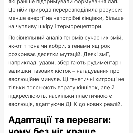
які раніше підтримували формування лап.
Це ніби природа перерозподілила ресурси:
менше енергії на непотрібні кінцівки, більше
на чутливу шкіру і терморецептори.
Порівняльний аналіз геномів сучасних змій,
як-от пітона чи кобри, з генами ящірок
розкриває десятки мутацій. Деякі змії,
наприклад, удави, зберігають рудиментарні
залишки тазових кісток – нагадування про
еволюційне минуле. Ці генетичні хитрощі не
тільки пояснюють втрату кінцівок, але й
підкреслюють, наскільки пластичною є
еволюція, адаптуючи ДНК до нових реалій.
Адаптації та переваги:
чому без ніг краще