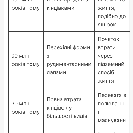
років тому
кінцівками
життя,
подібно до
ящірок
Початок
Перехідні форми
втрати
90 млн
з
через
років тому
рудиментарними
підземний
лапами
спосіб
життя
Перевага в
Повна втрата
70 млн
полюванні
кінцівок у
років тому
і
більшості видів
маскуванні