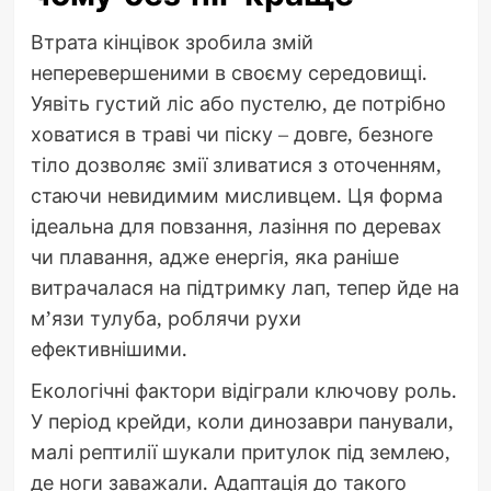
Втрата кінцівок зробила змій
неперевершеними в своєму середовищі.
Уявіть густий ліс або пустелю, де потрібно
ховатися в траві чи піску – довге, безноге
тіло дозволяє змії зливатися з оточенням,
стаючи невидимим мисливцем. Ця форма
ідеальна для повзання, лазіння по деревах
чи плавання, адже енергія, яка раніше
витрачалася на підтримку лап, тепер йде на
м’язи тулуба, роблячи рухи
ефективнішими.
Екологічні фактори відіграли ключову роль.
У період крейди, коли динозаври панували,
малі рептилії шукали притулок під землею,
де ноги заважали. Адаптація до такого