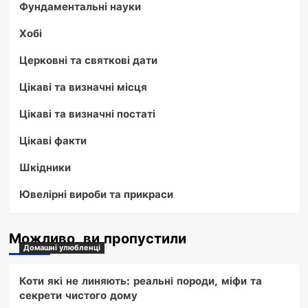
Фундаментальні науки
Хобі
Церковні та святкові дати
Цікаві та визначні місця
Цікаві та визначні постаті
Цікаві факти
Шкідники
Ювелірні вироби та прикраси
Можливо, ви пропустили
Домашні улюбленці
Коти які не линяють: реальні породи, міфи та
секрети чистого дому