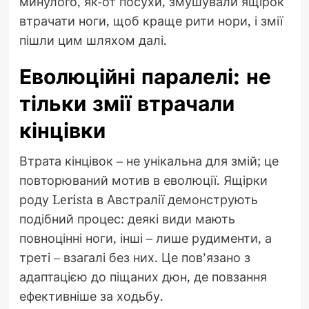
минулого, як-от посухи, змушували ящірок
втрачати ноги, щоб краще рити нори, і змії
пішли цим шляхом далі.
Еволюційні паралелі: не
тільки змії втрачали
кінцівки
Втрата кінцівок – не унікальна для змій; це
повторюваний мотив в еволюції. Ящірки
роду Lerista в Австралії демонструють
подібний процес: деякі види мають
повноцінні ноги, інші – лише рудименти, а
треті – взагалі без них. Це пов’язано з
адаптацією до піщаних дюн, де повзання
ефективніше за ходьбу.