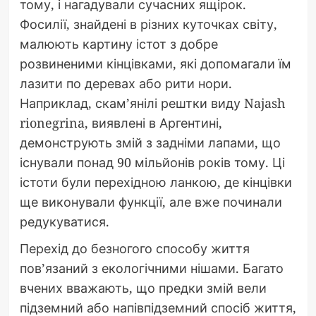
тому, і нагадували сучасних ящірок.
Фосилії, знайдені в різних куточках світу,
малюють картину істот з добре
розвиненими кінцівками, які допомагали їм
лазити по деревах або рити нори.
Наприклад, скам’янілі рештки виду Najash
rionegrina, виявлені в Аргентині,
демонструють змій з задніми лапами, що
існували понад 90 мільйонів років тому. Ці
істоти були перехідною ланкою, де кінцівки
ще виконували функції, але вже починали
редукуватися.
Перехід до безногого способу життя
пов’язаний з екологічними нішами. Багато
вчених вважають, що предки змій вели
підземний або напівпідземний спосіб життя,