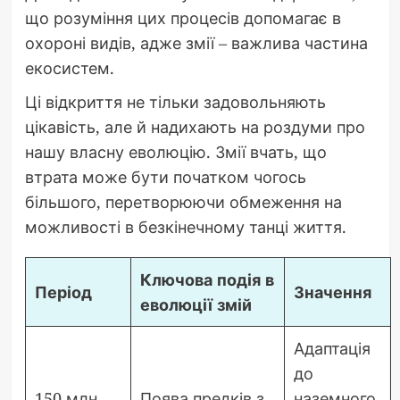
що розуміння цих процесів допомагає в
охороні видів, адже змії – важлива частина
екосистем.
Ці відкриття не тільки задовольняють
цікавість, але й надихають на роздуми про
нашу власну еволюцію. Змії вчать, що
втрата може бути початком чогось
більшого, перетворюючи обмеження на
можливості в безкінечному танці життя.
Ключова подія в
Період
Значення
еволюції змій
Адаптація
до
150 млн
Поява предків з
наземного