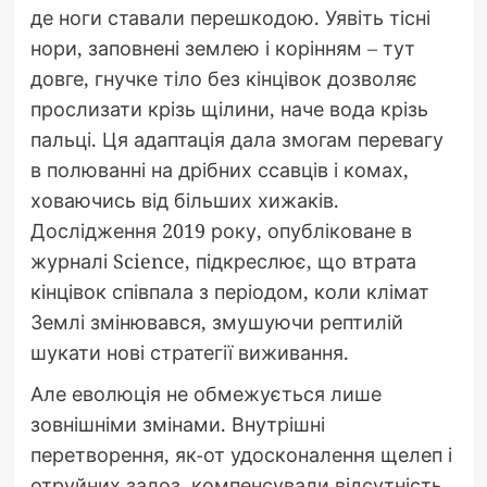
де ноги ставали перешкодою. Уявіть тісні
нори, заповнені землею і корінням – тут
довге, гнучке тіло без кінцівок дозволяє
прослизати крізь щілини, наче вода крізь
пальці. Ця адаптація дала змогам перевагу
в полюванні на дрібних ссавців і комах,
ховаючись від більших хижаків.
Дослідження 2019 року, опубліковане в
журналі Science, підкреслює, що втрата
кінцівок співпала з періодом, коли клімат
Землі змінювався, змушуючи рептилій
шукати нові стратегії виживання.
Але еволюція не обмежується лише
зовнішніми змінами. Внутрішні
перетворення, як-от удосконалення щелеп і
отруйних залоз, компенсували відсутність