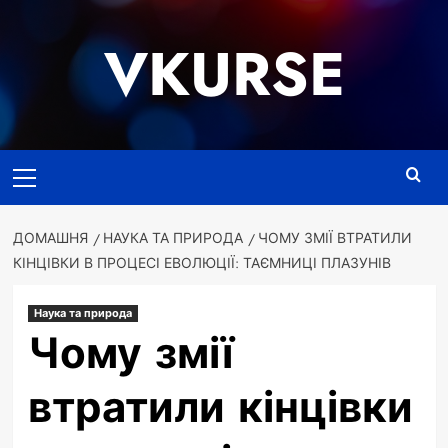
Перейти
до
VKURSE
вмісту
Основне
меню
ДОМАШНЯ
НАУКА ТА ПРИРОДА
ЧОМУ ЗМІЇ ВТРАТИЛИ
КІНЦІВКИ В ПРОЦЕСІ ЕВОЛЮЦІЇ: ТАЄМНИЦІ ПЛАЗУНІВ
Наука та природа
Чому змії
втратили кінцівки