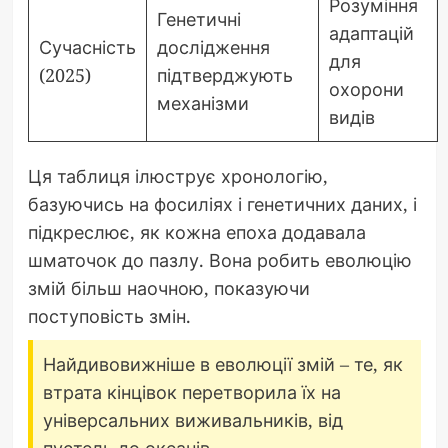
Розуміння
Генетичні
адаптацій
Сучасність
дослідження
для
(2025)
підтверджують
охорони
механізми
видів
Ця таблиця ілюструє хронологію,
базуючись на фосиліях і генетичних даних, і
підкреслює, як кожна епоха додавала
шматочок до пазлу. Вона робить еволюцію
змій більш наочною, показуючи
поступовість змін.
Найдивовижніше в еволюції змій – те, як
втрата кінцівок перетворила їх на
універсальних виживальників, від
пустель до океанів.