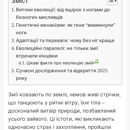
Зміст
Витоки еволюції: від ящірок з ногами до
безногих мисливців
Генетичні механізми: як гени “вимикнули”
ноги
Адаптації та переваги: чому без ніг краще
Еволюційні паралелі: не тільки змії
втрачали кінцівки
Цікаві факти про еволюцію змій
Сучасні дослідження та відкриття 2025
року
Змії ковзають по землі, немов живі стрічки,
що танцюють у ритмі вітру, їхні тіла –
досконалий витвір природи, позбавлений
усього зайвого. Ці істоти, які викликають
одночасно страх і захоплення, пройшли