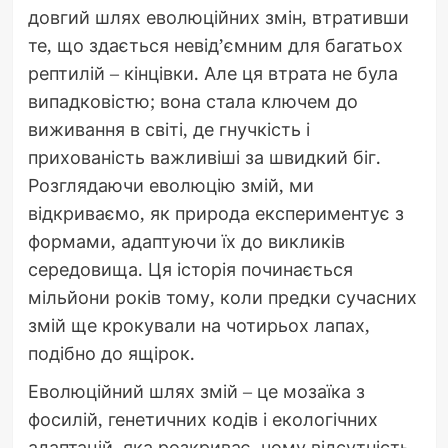
довгий шлях еволюційних змін, втративши
те, що здається невід’ємним для багатьох
рептилій – кінцівки. Але ця втрата не була
випадковістю; вона стала ключем до
виживання в світі, де гнучкість і
прихованість важливіші за швидкий біг.
Розглядаючи еволюцію змій, ми
відкриваємо, як природа експериментує з
формами, адаптуючи їх до викликів
середовища. Ця історія починається
мільйони років тому, коли предки сучасних
змій ще крокували на чотирьох лапах,
подібно до ящірок.
Еволюційний шлях змій – це мозаїка з
фосилій, генетичних кодів і екологічних
адаптацій, яка розкриває, чому відсутність