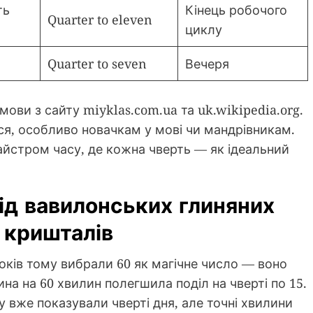
ть
Кінець робочого
Quarter to eleven
циклу
Quarter to seven
Вечеря
мови з сайту miyklas.com.ua та uk.wikipedia.org.
я, особливо новачкам у мові чи мандрівникам.
майстром часу, де кожна чверть — як ідеальний
 від вавилонських глиняних
 кришталів
ків тому вибрали 60 як магічне число — воно
одина на 60 хвилин полегшила поділ на чверті по 15.
 вже показували чверті дня, але точні хвилини