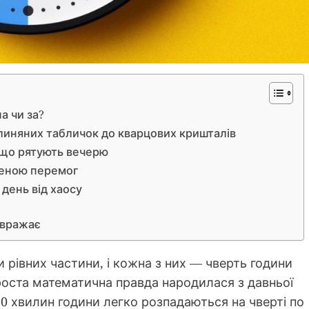
а чи за?
 глиняних табличок до кварцових кришталів
, що рятують вечерю
ареною перемог
день від хаосу
 вражає
 рівних частини, і кожна з них — чверть години
роста математична правда народилася з давньої
60 хвилин години легко розпадаються на чверті по