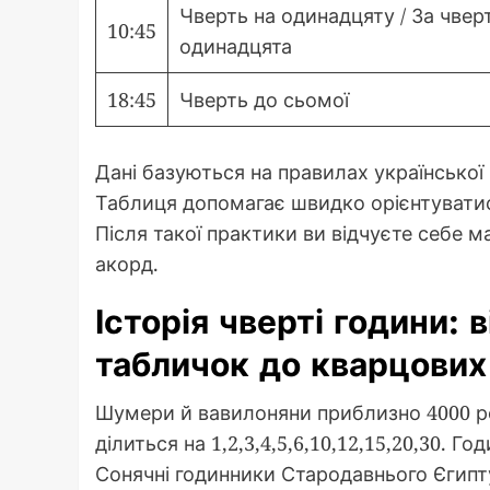
Чверть на одинадцяту / За чвер
10:45
одинадцята
18:45
Чверть до сьомої
Дані базуються на правилах української 
Таблиця допомагає швидко орієнтуватис
Після такої практики ви відчуєте себе 
акорд.
Історія чверті години:
табличок до кварцових
Шумери й вавилоняни приблизно 4000 ро
ділиться на 1,2,3,4,5,6,10,12,15,20,30. Г
Сонячні годинники Стародавнього Єгипту