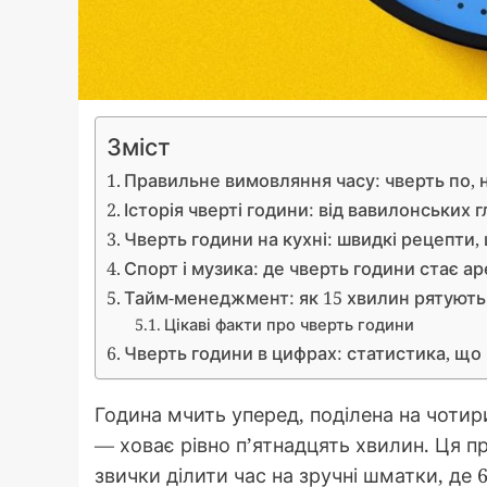
Зміст
Правильне вимовляння часу: чверть по, н
Історія чверті години: від вавилонських
Чверть години на кухні: швидкі рецепти
Спорт і музика: де чверть години стає 
Тайм-менеджмент: як 15 хвилин рятують 
Цікаві факти про чверть години
Чверть години в цифрах: статистика, що
Година мчить уперед, поділена на чотири
— ховає рівно п’ятнадцять хвилин. Ця п
звички ділити час на зручні шматки, де 