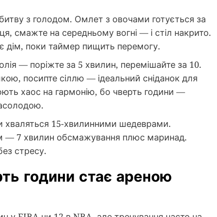
битву з голодом. Омлет з овочами готується за
ця, смажте на середньому вогні — і стіл накрито.
ює дім, поки таймер пищить перемогу.
 олія — поріжте за 5 хвилин, перемішайте за 10.
елкою, посипте сіллю — ідеальний сніданок для
рюють хаос на гармонію, бо чверть години —
насолодою.
фи хваляться 15-хвилинними шедеврами.
ом — 7 хвилин обсмажування плюс маринад.
без стресу.
рть години стає ареною
ин у FIBA чи 12 в NBA, але тренування часто на