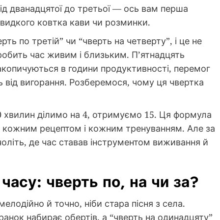
 від дванадцятої до третьої — ось вам перша
видкого ковтка кави чи розминки.
рть по третій” чи “чверть на четверту”, і це не
робить час живим і близьким. П’ятнадцять
акопичуються в години продуктивності, перемог
ь від вигорання. Розберемося, чому ця чвертка
0 хвилин ділимо на 4, отримуємо 15. Ця формула
, кожним рецептом і кожним тренуванням. Але за
чоліть, де час ставав інструментом виживання й
асу: чверть по, на чи за?
мелодійно й точно, ніби стара пісня з села.
 ранок набирає обертів, а “чверть на одинадцяту”