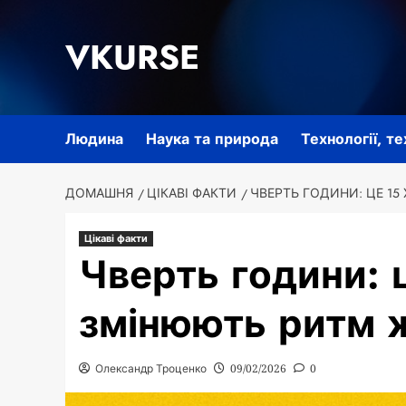
Перейти
до
VKURSE
вмісту
Людина
Наука та природа
Технології, т
ДОМАШНЯ
ЦІКАВІ ФАКТИ
ЧВЕРТЬ ГОДИНИ: ЦЕ 15
Цікаві факти
Чверть години: ц
змінюють ритм 
Олександр Троценко
09/02/2026
0