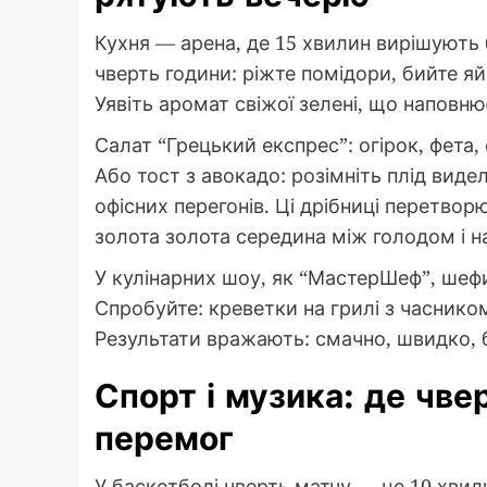
Кухня — арена, де 15 хвилин вирішують 
чверть години: ріжте помідори, бийте яй
Уявіть аромат свіжої зелені, що наповн
Салат “Грецький експрес”: огірок, фета,
Або тост з авокадо: розімніть плід вид
офісних перегонів. Ці дрібниці перетво
золота золота середина між голодом і 
У кулінарних шоу, як “МастерШеф”, ше
Спробуйте: креветки на грилі з часник
Результати вражають: смачно, швидко, 
Спорт і музика: де чве
перемог
У баскетболі чверть матчу — це 10 хвил