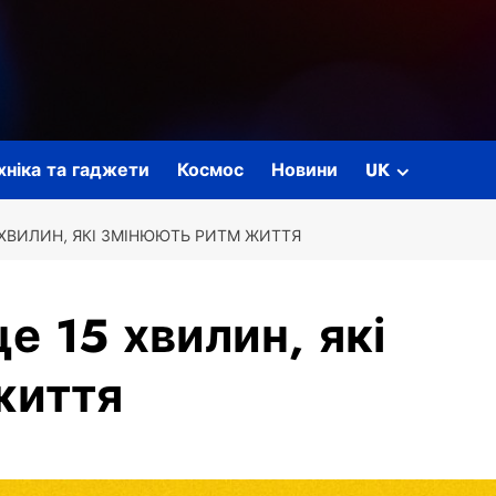
ехніка та гаджети
Космос
Новини
UK
 ХВИЛИН, ЯКІ ЗМІНЮЮТЬ РИТМ ЖИТТЯ
е 15 хвилин, які
життя