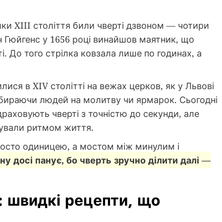
ики XIII століття били чверті дзвоном — чотири
н Гюйгенс у 1656 році винайшов маятник, що
 До того стрілка ковзала лише по годинах, а
илися в XIV столітті на вежах церков, як у Львові
 збираючи людей на молитву чи ярмарок. Сьогодні
драховують чверті з точністю до секунди, але
сували ритмом життя.
росто одиницею, а мостом між минулим і
у досі панує, бо чверть зручно ділити далі —
: швидкі рецепти, що