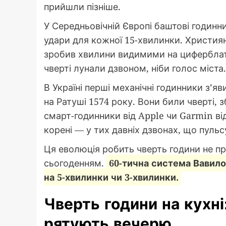
прийшли пізніше.
У Середньовічній Європі баштові годинн
удари для кожної 15-хвилинки. Христия
зробив хвилини видимими на циферблаті.
чверті лунали дзвоном, ніби голос міста.
В Україні перші механічні годинники з’яв
на Ратуші 1574 року. Вони били чверті,
смарт-годинники від Apple чи Garmin ві
корені — у тих давніх дзвонах, що пуль
Ця еволюція робить чверть години не п
сьогоденням.
60-тична система Вавилон
на 5-хвилинки чи 3-хвилинки.
Чверть години на кухні
рятують вечерю