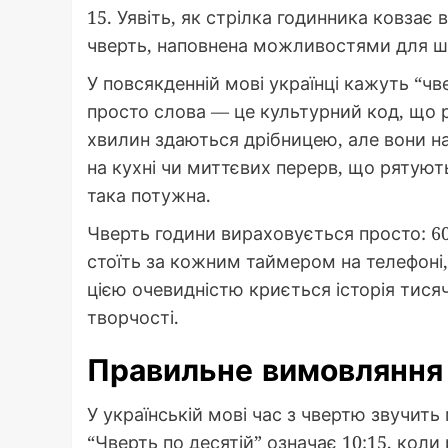
15. Уявіть, як стрілка годинника ковзає
чверть, наповнена можливостями для ш
У повсякденній мові українці кажуть “чве
просто слова — це культурний код, що 
хвилин здаються дрібницею, але вони н
на кухні чи миттєвих перерв, що рятуют
така потужна.
Чверть години вираховується просто: 6
стоїть за кожним таймером на телефоні
цією очевидністю криється історія тися
творчості.
Правильне вимовляння ч
У українській мові час з чвертю звучить 
“Чверть по десятій” означає 10:15, коли