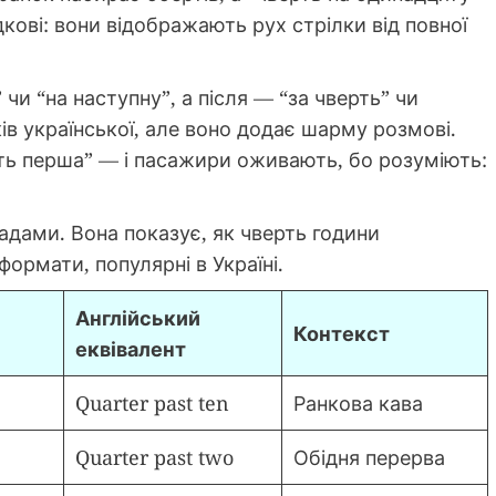
дкові: вони відображають рух стрілки від повної
и “на наступну”, а після — “за чверть” чи
ів української, але воно додає шарму розмові.
ерть перша” — і пасажири оживають, бо розуміють:
адами. Вона показує, як чверть години
формати, популярні в Україні.
Англійський
Контекст
еквівалент
Quarter past ten
Ранкова кава
Quarter past two
Обідня перерва