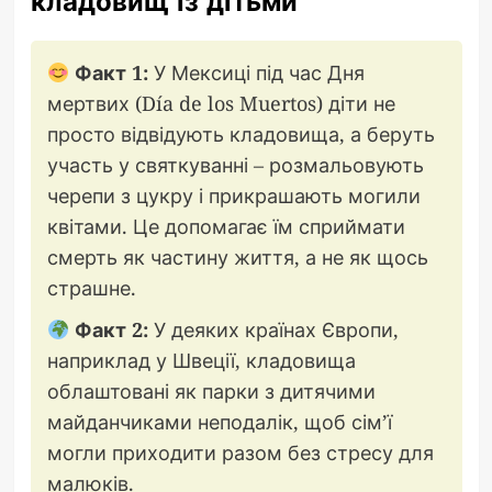
кладовищ із дітьми
Факт 1:
У Мексиці під час Дня
мертвих (Día de los Muertos) діти не
просто відвідують кладовища, а беруть
участь у святкуванні – розмальовують
черепи з цукру і прикрашають могили
квітами. Це допомагає їм сприймати
смерть як частину життя, а не як щось
страшне.
Факт 2:
У деяких країнах Європи,
наприклад у Швеції, кладовища
облаштовані як парки з дитячими
майданчиками неподалік, щоб сім’ї
могли приходити разом без стресу для
малюків.