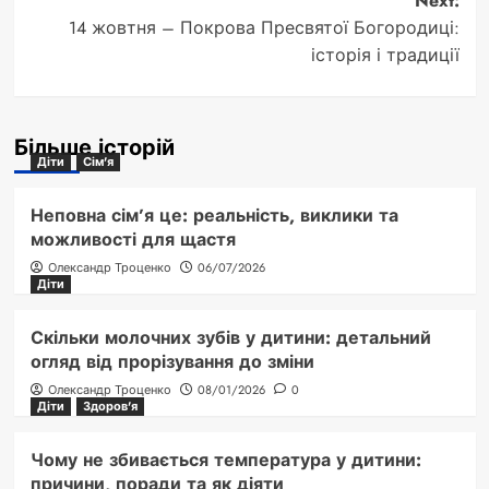
Next:
14 жовтня – Покрова Пресвятої Богородиці:
історія і традиції
Більше історій
Діти
Сім'я
Неповна сім’я це: реальність, виклики та
можливості для щастя
Олександр Троценко
06/07/2026
Діти
Скільки молочних зубів у дитини: детальний
огляд від прорізування до зміни
Олександр Троценко
08/01/2026
0
Діти
Здоров'я
Чому не збивається температура у дитини:
причини, поради та як діяти