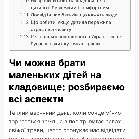
Як зробити візит на кладовище з
дитиною безпечним і комфортним
Досвід інших батьків: що кажуть люди
Що робити, якщо дитина пережила
стрес після візиту
Регіональні особливості в Україні: як це
буває у різних куточках країни
Чи можна брати
маленьких дітей на
кладовище: розбираємо
всі аспекти
Теплий весняний день, коли сонце м’яко
торкається землі, а в повітрі витає запах
свіжої трави, часто спонукає нас відвідати
місця спочинку близьких. Але коли поруч