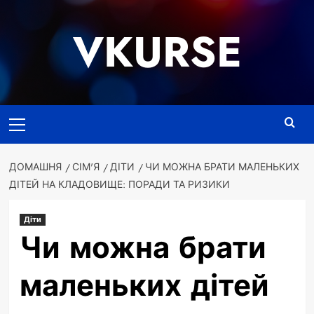
Перейти
до
VKURSE
вмісту
Основне
меню
ДОМАШНЯ
СІМ'Я
ДІТИ
ЧИ МОЖНА БРАТИ МАЛЕНЬКИХ
ДІТЕЙ НА КЛАДОВИЩЕ: ПОРАДИ ТА РИЗИКИ
Діти
Чи можна брати
маленьких дітей