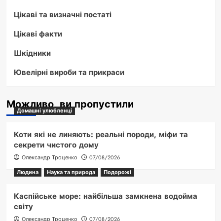
Цікаві та визначні постаті
Цікаві факти
Шкідники
Ювелірні вироби та прикраси
Можливо, ви пропустили
Домашні улюбленці
Коти які не линяють: реальні породи, міфи та
секрети чистого дому
Олександр Троценко
07/08/2026
Людина
Наука та природа
Подорожі
Каспійське море: найбільша замкнена водойма
світу
Олександр Троценко
07/08/2026