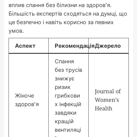
вплив спання без білизни на здоров’я.
Більшість експертів сходяться на думці, що
це безпечно і навіть корисно за певних
умов.
Аспект
Рекомендація
Джерело
Спання
без трусів
знижує
ризик
Journal of
Жіноче
грибкови
Women’s
здоров’я
х інфекцій
Health
завдяки
кращій
вентиляці