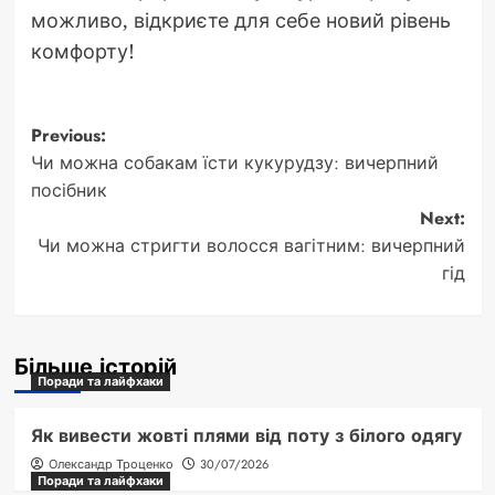
можливо, відкриєте для себе новий рівень
комфорту!
Post
Previous:
Чи можна собакам їсти кукурудзу: вичерпний
navigation
посібник
Next:
Чи можна стригти волосся вагітним: вичерпний
гід
Більше історій
Поради та лайфхаки
Як вивести жовті плями від поту з білого одягу
Олександр Троценко
30/07/2026
Поради та лайфхаки