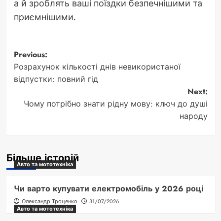
а й зроблять ваші поїздки безпечнішими та
приємнішими.
Post
Previous:
Розрахунок кількості днів невикористаної
navigation
відпустки: повний гід
Next:
Чому потрібно знати рідну мову: ключ до душі
народу
Більше історій
Авто та мототехніка
Чи варто купувати електромобіль у 2026 році
Олександр Троценко
31/07/2026
Авто та мототехніка