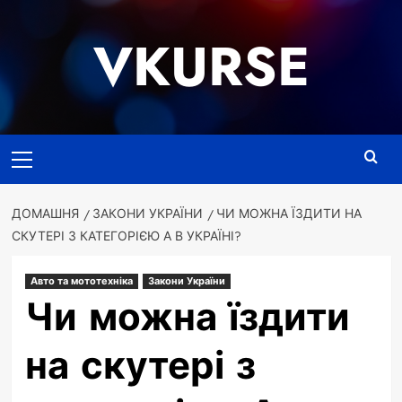
Перейти
до
VKURSE
вмісту
Основне
меню
ДОМАШНЯ
ЗАКОНИ УКРАЇНИ
ЧИ МОЖНА ЇЗДИТИ НА
СКУТЕРІ З КАТЕГОРІЄЮ А В УКРАЇНІ?
Авто та мототехніка
Закони України
Чи можна їздити
на скутері з