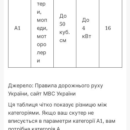
тер
и,
До
моп
До
50
А1
еди,
4
16
куб.
мот
кВт
см
оро
лер
и
Джерело: Правила дорожнього руху
України, сайт МВС України
Ця таблиця чітко показує різницю між
категоріями. Якщо ваш скутер не
вписується в параметри категорії А1, вам
потрібна категорія А.