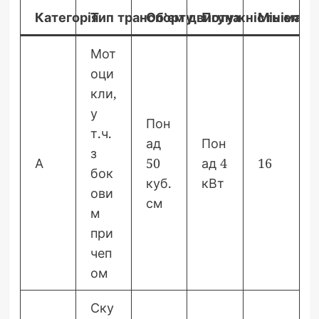
Категорія
Тип транспорту
Об’єм двигуна
Потужність елек
Мінімаль
Мот
оци
кли,
у
Пон
т.ч.
ад
Пон
з
А
50
ад 4
16
бок
куб.
кВт
ови
см
м
при
чеп
ом
Ску