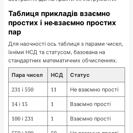
Таблиця прикладів взаємно
простих і не-взаємно простих
пар
Для наочності ось таблиця з парами чисел,
їхніми НСД та статусом, базована на
стандартних математичних обчисленнях.
Пара чисел
НСД
Статус
231 і 550
11
Не взаємно прості
14 і 15
1
Взаємно прості
100 і 231
1
Взаємно прості