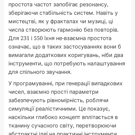
простота частот запобігає резонансу,
зберігаючи стабільність систем. Навіть у
мистецтві, як у фракталах чи музиці, ці
числа створюють гармонію без повторів.
Для 231 і 550 їхня не-взаємна простота
означає, що в таких застосуваннях вони б
вимагали додаткових коригувань, ніби два
інструменти, що потребують налаштування
для спільного звучання.
У програмуванні, при генерації випадкових
чисел, взаємно прості параметри
забезпечують рівномірність, роблячи
симуляції реалістичними. Це показує,
наскільки глибоко концепт вплітається в
тканину сучасного світу, перетворюючи
абстрактні ідеї на практичні інструменти.