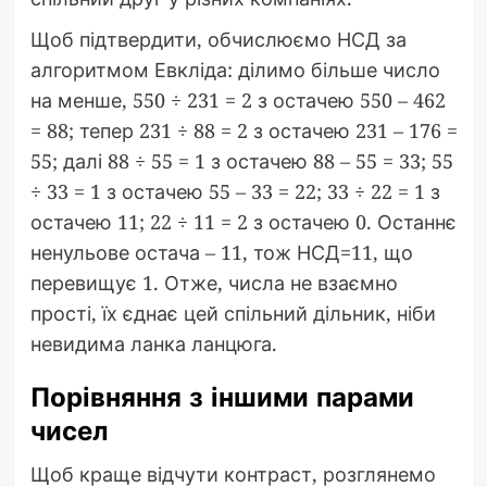
Щоб підтвердити, обчислюємо НСД за
алгоритмом Евкліда: ділимо більше число
на менше, 550 ÷ 231 = 2 з остачею 550 – 462
= 88; тепер 231 ÷ 88 = 2 з остачею 231 – 176 =
55; далі 88 ÷ 55 = 1 з остачею 88 – 55 = 33; 55
÷ 33 = 1 з остачею 55 – 33 = 22; 33 ÷ 22 = 1 з
остачею 11; 22 ÷ 11 = 2 з остачею 0. Останнє
ненульове остача – 11, тож НСД=11, що
перевищує 1. Отже, числа не взаємно
прості, їх єднає цей спільний дільник, ніби
невидима ланка ланцюга.
Порівняння з іншими парами
чисел
Щоб краще відчути контраст, розглянемо