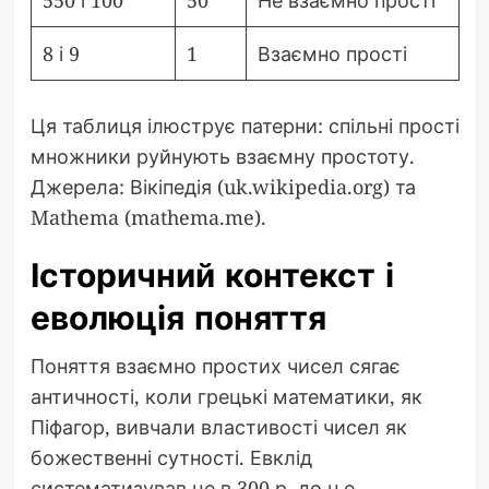
550 і 100
50
Не взаємно прості
8 і 9
1
Взаємно прості
Ця таблиця ілюструє патерни: спільні прості
множники руйнують взаємну простоту.
Джерела: Вікіпедія (uk.wikipedia.org) та
Mathema (mathema.me).
Історичний контекст і
еволюція поняття
Поняття взаємно простих чисел сягає
античності, коли грецькі математики, як
Піфагор, вивчали властивості чисел як
божественні сутності. Евклід
систематизував це в 300 р. до н.е.,