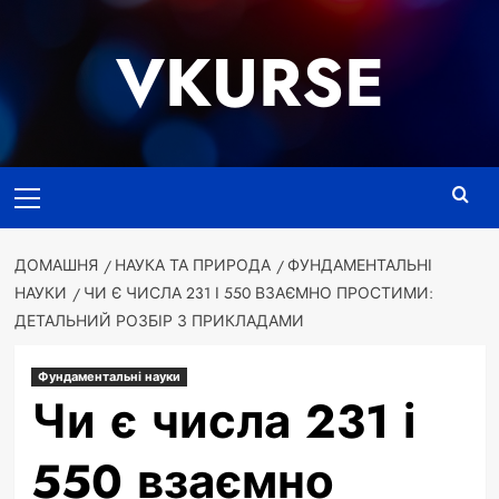
Перейти
до
VKURSE
вмісту
Основне
меню
ДОМАШНЯ
НАУКА ТА ПРИРОДА
ФУНДАМЕНТАЛЬНІ
НАУКИ
ЧИ Є ЧИСЛА 231 І 550 ВЗАЄМНО ПРОСТИМИ:
ДЕТАЛЬНИЙ РОЗБІР З ПРИКЛАДАМИ
Фундаментальні науки
Чи є числа 231 і
550 взаємно