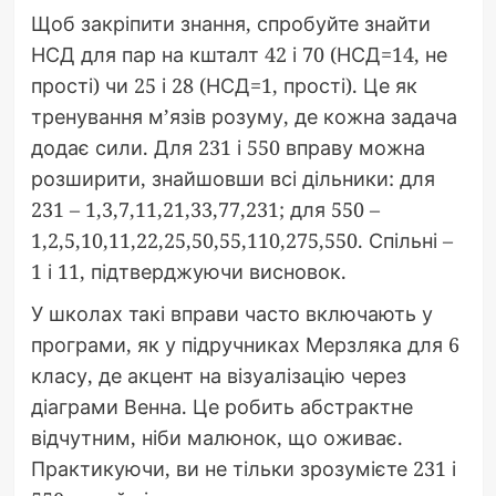
Щоб закріпити знання, спробуйте знайти
НСД для пар на кшталт 42 і 70 (НСД=14, не
прості) чи 25 і 28 (НСД=1, прості). Це як
тренування м’язів розуму, де кожна задача
додає сили. Для 231 і 550 вправу можна
розширити, знайшовши всі дільники: для
231 – 1,3,7,11,21,33,77,231; для 550 –
1,2,5,10,11,22,25,50,55,110,275,550. Спільні –
1 і 11, підтверджуючи висновок.
У школах такі вправи часто включають у
програми, як у підручниках Мерзляка для 6
класу, де акцент на візуалізацію через
діаграми Венна. Це робить абстрактне
відчутним, ніби малюнок, що оживає.
Практикуючи, ви не тільки зрозумієте 231 і