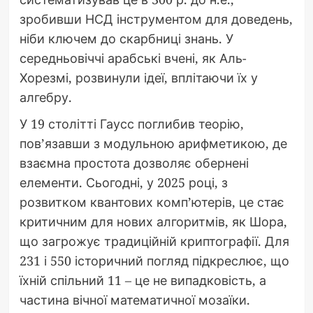
зробивши НСД інструментом для доведень,
ніби ключем до скарбниці знань. У
середньовіччі арабські вчені, як Аль-
Хорезмі, розвинули ідеї, вплітаючи їх у
алгебру.
У 19 столітті Гаусс поглибив теорію,
пов’язавши з модульною арифметикою, де
взаємна простота дозволяє обернені
елементи. Сьогодні, у 2025 році, з
розвитком квантових комп’ютерів, це стає
критичним для нових алгоритмів, як Шора,
що загрожує традиційній криптографії. Для
231 і 550 історичний погляд підкреслює, що
їхній спільний 11 – це не випадковість, а
частина вічної математичної мозаїки.