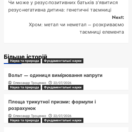
Чи може у резус-позитивних батьків з’явитися
navigation
резус-негативна дитина: генетичні таємниці
Next:
Хром: метал чи неметал – розкриваємо
таємниці елемента
Більше історій
Наука та природа
Фундаментальні науки
Вольт — одиниця вимірювання напруги
Олександр Троценко
22/07/2026
Наука та природа
Фундаментальні науки
Площа трикутної призми: формули і
розрахунок
Олександр Троценко
22/07/2026
Наука та природа
Фундаментальні науки