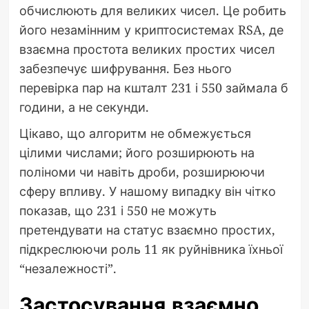
обчислюють для великих чисел. Це робить
його незамінним у криптосистемах RSA, де
взаємна простота великих простих чисел
забезпечує шифрування. Без нього
перевірка пар на кшталт 231 і 550 займала б
години, а не секунди.
Цікаво, що алгоритм не обмежується
цілими числами; його розширюють на
поліноми чи навіть дроби, розширюючи
сферу впливу. У нашому випадку він чітко
показав, що 231 і 550 не можуть
претендувати на статус взаємно простих,
підкреслюючи роль 11 як руйнівника їхньої
“незалежності”.
Застосування взаємно