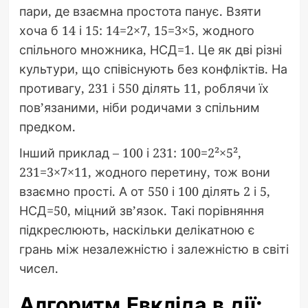
пари, де взаємна простота панує. Взяти
хоча б 14 і 15: 14=2×7, 15=3×5, жодного
спільного множника, НСД=1. Це як дві різні
культури, що співіснують без конфліктів. На
противагу, 231 і 550 ділять 11, роблячи їх
пов’язаними, ніби родичами з спільним
предком.
Інший приклад – 100 і 231: 100=2²×5²,
231=3×7×11, жодного перетину, тож вони
взаємно прості. А от 550 і 100 ділять 2 і 5,
НСД=50, міцний зв’язок. Такі порівняння
підкреслюють, наскільки делікатною є
грань між незалежністю і залежністю в світі
чисел.
Алгоритм Евкліда в дії: