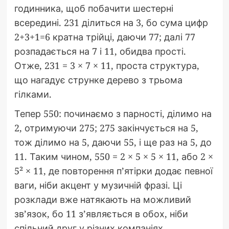
годинника, щоб побачити шестерні
всередині. 231 ділиться на 3, бо сума цифр
2+3+1=6 кратна трійці, даючи 77; далі 77
розпадається на 7 і 11, обидва прості.
Отже, 231 = 3 × 7 × 11, проста структура,
що нагадує струнке дерево з трьома
гілками.
Тепер 550: починаємо з парності, ділимо на
2, отримуючи 275; 275 закінчується на 5,
тож ділимо на 5, даючи 55, і ще раз на 5, до
11. Таким чином, 550 = 2 × 5 × 5 × 11, або 2 ×
5² × 11, де повторення п’ятірки додає певної
ваги, ніби акцент у музичній фразі. Ці
розклади вже натякають на можливий
зв’язок, бо 11 з’являється в обох, ніби
спільний друг у різних компаніях.