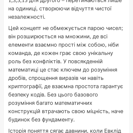
1,3,5,15 для другого – перетинаються лише
на одиниці, створюючи відчуття чистої
незалежності.
Цей концепт не обмежується парою чисел;
він розширюється на множини, де всі
елементи взаємно прості між собою, ніби
команда, де кожен грає свою унікальну
роль без конфліктів. У повсякденній
математиці це стає ключем до розуміння
дробів, спрощення виразів чи навіть
криптографії, де взаємна простота гарантує
безпеку кодів. Без цього базового
розуміння багато математичних
конструкцій втрачають свою міцність, наче
будинок без фундаменту.
Історія поняття сягає давнини, коли Евклід