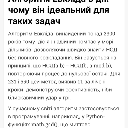
чому він ідеальний для
таких задач
Алгоритм Евкліда, винайдений понад 2300
років тому, діє як надійний компас у морі
дільників, дозволяючи швидко знайти НСД
без повного розкладання. Він базується на
принципі, що НСД(a,b) = НСД(b, a mod b),
повторюючи процес до нульової остачі. Для
231 і 550 цей метод виявив 11 за лічені
кроки, демонструючи ефективність, ніби
блискавичний удар у грі.
У сучасному світі алгоритм застосовується
в програмуванні, наприклад, у Python-
функціях math.gcd(), що миттєво