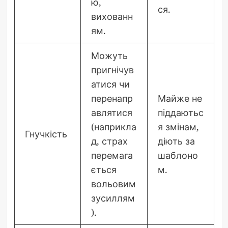
ю,
ся.
вихованн
ям.
Можуть
пригнічув
атися чи
перенапр
Майже не
авлятися
піддаютьс
(наприкла
я змінам,
Гнучкість
д, страх
діють за
перемага
шаблоно
ється
м.
вольовим
зусиллям
).