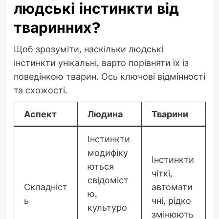
людські інстинкти від
тваринних?
Щоб зрозуміти, наскільки людські
інстинкти унікальні, варто порівняти їх із
поведінкою тварин. Ось ключові відмінності
та схожості.
Аспект
Людина
Тварини
Інстинкти
модифіку
Інстинкти
ються
чіткі,
свідоміст
Складніст
автомати
ю,
ь
чні, рідко
культуро
змінюють