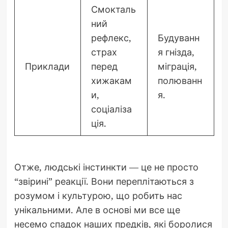
Смокталь
ний
рефлекс,
Будуванн
страх
я гнізда,
Приклади
перед
міграція,
хижакам
полюванн
и,
я.
соціаліза
ція.
Отже, людські інстинкти — це не просто
“звірині” реакції. Вони переплітаються з
розумом і культурою, що робить нас
унікальними. Але в основі ми все ще
несемо спадок наших предків, які боролися