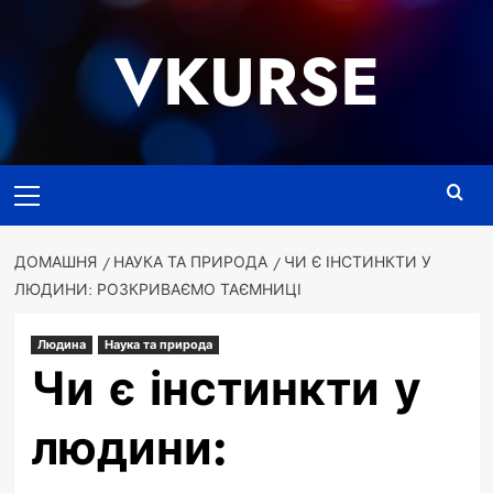
Перейти
до
VKURSE
вмісту
Основне
меню
ДОМАШНЯ
НАУКА ТА ПРИРОДА
ЧИ Є ІНСТИНКТИ У
ЛЮДИНИ: РОЗКРИВАЄМО ТАЄМНИЦІ
Людина
Наука та природа
Чи є інстинкти у
людини: