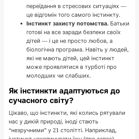
переїдання в стресових ситуаціях —
це відгомін того самого інстинкту.
Інстинкт захисту потомства.
Батьки
готові на все заради безпеки своїх
дітей — і це не просто любов, а
біологічна програма. Навіть у людей,
які не мають дітей, цей інстинкт
може проявлятися в турботі про
молодших чи слабших.
Як інстинкти адаптуються до
сучасного світу?
Цікаво, що інстинкти, які колись рятували
нас у дикій природі, іноді стають
“незручними” у 21 столітті. Наприклад,
інстинкт накопичувати їжу (про запас)