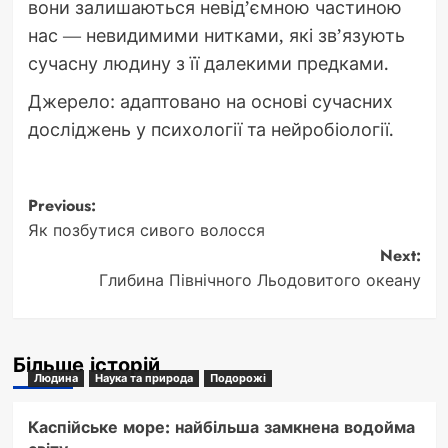
вони залишаються невід’ємною частиною
нас — невидимими нитками, які зв’язують
сучасну людину з її далекими предками.
Джерело: адаптовано на основі сучасних
досліджень у психології та нейробіології.
Post
Previous:
Як позбутися сивого волосся
navigation
Next:
Глибина Північного Льодовитого океану
Більше історій
Людина
Наука та природа
Подорожі
Каспійське море: найбільша замкнена водойма