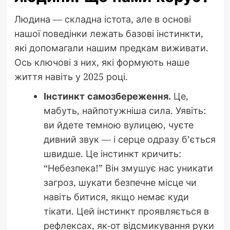
Людина — складна істота, але в основі
нашої поведінки лежать базові інстинкти,
які допомагали нашим предкам виживати.
Ось ключові з них, які формують наше
життя навіть у 2025 році.
Інстинкт самозбереження.
Це,
мабуть, найпотужніша сила. Уявіть:
ви йдете темною вулицею, чуєте
дивний звук — і серце одразу б’ється
швидше. Це інстинкт кричить:
“Небезпека!” Він змушує нас уникати
загроз, шукати безпечне місце чи
навіть битися, якщо немає куди
тікати. Цей інстинкт проявляється в
рефлексах, як-от відсмикування руки