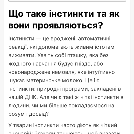
Що таке інстинкти та як
вони проявляються?
Інстинкти — це вроджені, автоматичні
реакції, які допомагають живим істотам
виживати. Уявіть собі пташку, яка без
жодного навчання будує гніздо, або
новонароджене немовля, яке інтуїтивно
шукає материнське молоко. Це і є
інстинкти: природні програми, закладені в
нашій ДНК. Але чи є такі ж чіткі інстинкти в
людини, чи ми більше покладаємося на
розум і досвід?
У тварин інстинкти часто діють як чіткий
сценарій: бджоли танцюють, щоб вказати