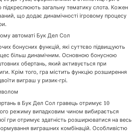
 підкреслюють загальну тематику слота. Кожен
аний, що додає динамічності ігровому процесу
ри.
овому автоматі Бук Дел Сол
чих бонусних функцій, які суттєво підвищують
роцес більш динамічним. Основною бонусною
товних обертань, який активується при
иги. Крім того, гра містить функцію розширення
воїти виграш у ризик-грі.
имволом
ртань в Бук Дел Сол гравець отримує 10
цього режиму випадковим чином вибирається
ної гри отримує здатність розширюватися на весь
формування виграшних комбінацій. Особливістю