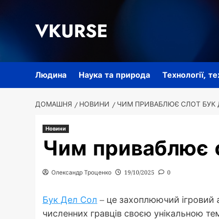
Перейти
до
VKURSE
вмісту
Людина
Наука та природа
Технології, т
ДОМАШНЯ
НОВИНИ
ЧИМ ПРИВАБЛЮЄ СЛОТ БУК
Новини
Чим приваблює 
Олександр Троценко
19/10/2025
0
Бук Дел Сол
– це захоплюючий ігровий 
численних гравців своєю унікальною т