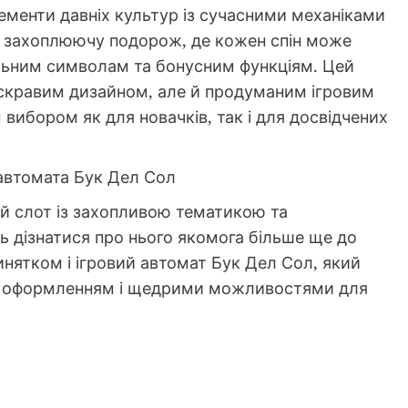
ементи давніх культур із сучасними механіками
 у захоплюючу подорож, де кожен спін може
альним символам та бонусним функціям. Цей
яскравим дизайном, але й продуманим ігровим
ибором як для новачків, так і для досвідчених
 автомата Бук Дел Сол
ий слот із захопливою тематикою та
ь дізнатися про нього якомога більше ще до
инятком і ігровий автомат Бук Дел Сол, який
им оформленням і щедрими можливостями для