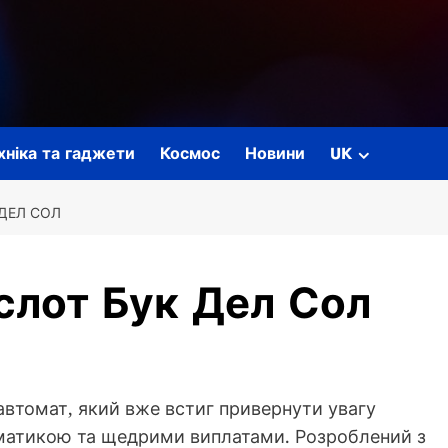
ехніка та гаджети
Космос
Новини
UK
 ДЕЛ СОЛ
слот Бук Дел Сол
автомат, який вже встиг привернути увагу
ематикою та щедрими виплатами. Розроблений з