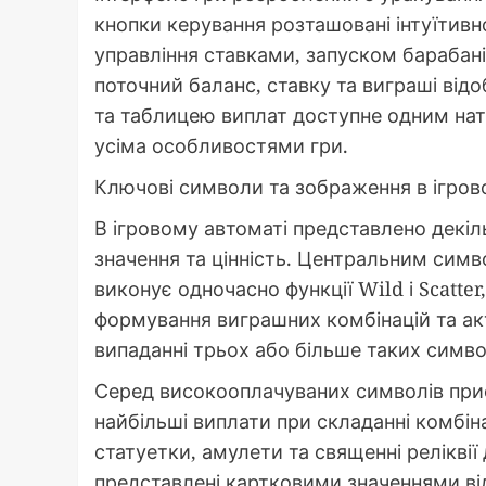
кнопки керування розташовані інтуїтивн
управління ставками, запуском барабані
поточний баланс, ставку та виграші від
та таблицею виплат доступне одним на
усіма особливостями гри.
Ключові символи та зображення в ігров
В ігровому автоматі представлено декіл
значення та цінність. Центральним сим
виконує одночасно функції Wild і Scatter
формування виграшних комбінацій та а
випаданні трьох або більше таких симво
Серед високооплачуваних символів прис
найбільші виплати при складанні комбіна
статуетки, амулети та священні реліквії
представлені картковими значеннями від