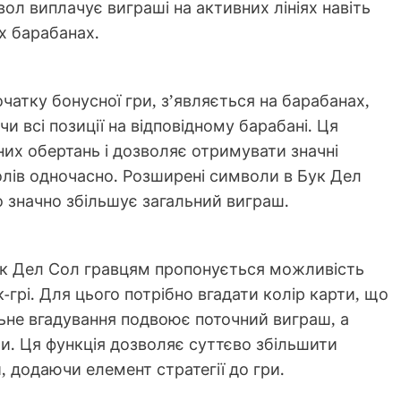
л виплачує виграші на активних лініях навіть
іх барабанах.
чатку бонусної гри, з’являється на барабанах,
 всі позиції на відповідному барабані. Ця
их обертань і дозволяє отримувати значні
олів одночасно. Розширені символи в Бук Дел
о значно збільшує загальний виграш.
Бук Дел Сол гравцям пропонується можливість
к-грі. Для цього потрібно вгадати колір карти, що
льне вгадування подвоює поточний виграш, а
и. Ця функція дозволяє суттєво збільшити
, додаючи елемент стратегії до гри.