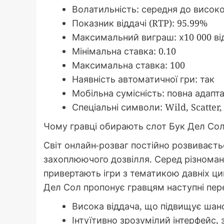
Волатильність: середня до висок
Показник віддачі (RTP): 95.99%
Максимальний виграш: х10 000 ві
Мінімальна ставка: 0.10
Максимальна ставка: 100
Наявність автоматичної гри: так
Мобільна сумісність: повна адаптац
Спеціальні символи: Wild, Scatter,
Чому гравці обирають слот Бук Дел Сол
Світ онлайн-розваг постійно розвиваєт
захоплюючого дозвілля. Серед різноман
привертають ігри з тематикою давніх цив
Дел Сол пропонує гравцям наступні пер
Висока віддача, що підвищує шан
Інтуїтивно зрозумілий інтерфейс, 