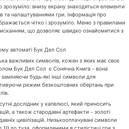
о зрозуміло: внизу екрану знаходяться елементи
в та налаштуваннями гри. Інформація про
ображається чітко і зрозуміло. Меню з правилами
тисканням, що дозволяє швидко ознайомитися з
ому автоматі Бук Дел Сол
ька важливих символів, кожен з яких має своє
волом Бук Дел Сол є Сонячна Книга – вона
, заміняючи будь-які інші символи для
ктивуючи режим безкоштовних обертань при
лів.
утні дослідник у капелюсі, який приносить
цій, а також стародавні артефакти – золоті
 давніх цивілізацій. Низькооплачувані символи
 10 до туза, оформленими в стилістиці гри з