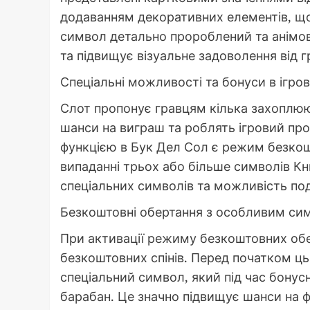
додаванням декоративних елементів, що
символ детально пророблений та анімов
та підвищує візуальне задоволення від г
Спеціальні можливості та бонуси в ігр
Слот пропонує гравцям кілька захоплюю
шанси на виграш та роблять ігровий п
функцією в Бук Дел Сол є режим безкош
випаданні трьох або більше символів Кн
спеціальних символів та можливість под
Безкоштовні обертання з особливим с
При активації режиму безкоштовних обе
безкоштовних спінів. Перед початком 
спеціальний символ, який під час бонус
барабан. Це значно підвищує шанси на 