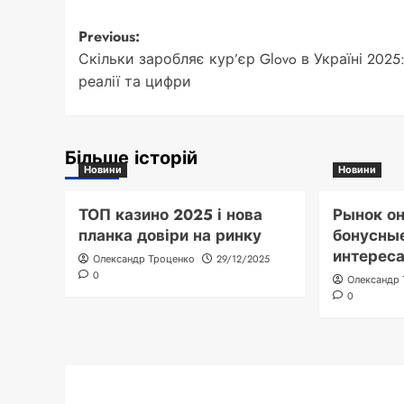
Post
Previous:
Скільки заробляє кур’єр Glovo в Україні 2025
navigation
реалії та цифри
Більше історій
Новини
Новини
ТОП казино 2025 і нова
Рынок он
планка довіри на ринку
бонусные
интереса
Олександр Троценко
29/12/2025
0
Олександр
0