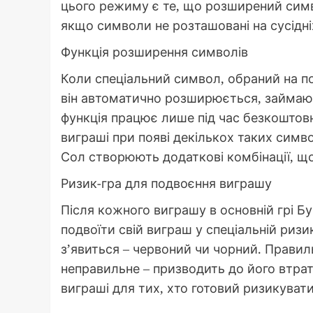
цього режиму є те, що розширений симво
якщо символи не розташовані на сусідн
Функція розширення символів
Коли спеціальний символ, обраний на по
він автоматично розширюється, займаючи
функція працює лише під час безкоштовн
виграші при появі декількох таких симв
Сол створюють додаткові комбінації, щ
Ризик-гра для подвоєння виграшу
Після кожного виграшу в основній грі 
подвоїти свій виграш у спеціальній ризи
з’явиться – червоний чи чорний. Прави
неправильне – призводить до його втрат
виграші для тих, хто готовий ризикувати