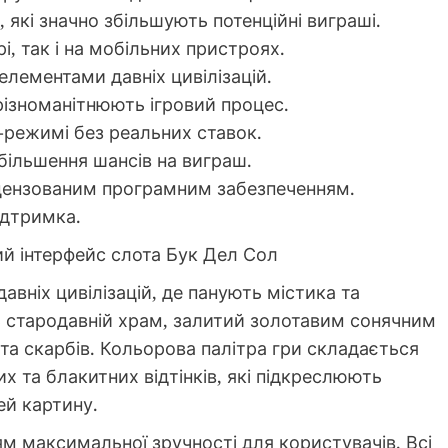
 які значно збільшують потенційні виграші.
і, так і на мобільних пристроях.
елементами давніх цивілізацій.
урізноманітнюють ігровий процес.
-режимі без реальних ставок.
більшення шансів на виграш.
ліцензованим програмним забезпеченням.
підтримка.
ий інтерфейс слота Бук Дел Сол
авніх цивілізацій, де панують містика та
 стародавній храм, залитий золотавим сонячним
та скарбів. Кольорова палітра гри складається
х та блакитних відтінків, які підкреслюють
ей картину.
м максимальної зручності для користувачів. Всі