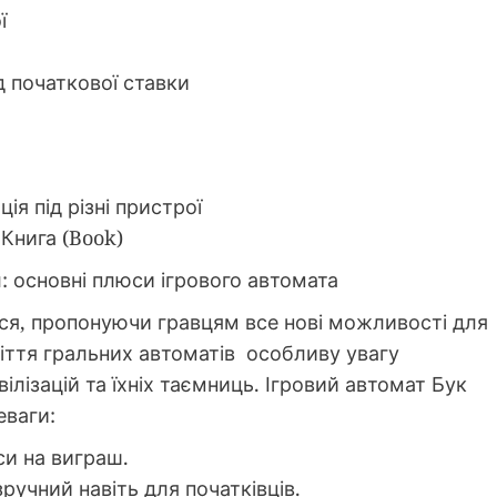
ої
д початкової ставки
ія під різні пристрої
 Книга (Book)
: основні плюси ігрового автомата
ься, пропонуючи гравцям все нові можливості для
іття гральних автоматів особливу увагу
ілізацій та їхніх таємниць. Ігровий автомат Бук
еваги:
си на виграш.
зручний навіть для початківців.