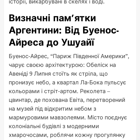
історії, викарбувані в скелях і воді.
Визначні пам’ятки
Аргентини: Від Буенос-
Айреса до Ушуайї
Буенос-Айрес, “Париж Південної Америки”,
чарує своєю архітектурою: Обеліск на
Авеніді 9 Липня стоїть як стріла, що
пронизує небо, а квартал Ла-Бока пульсує
кольорами і стріт-артом. Реколета –
цвинтар, де похована Евіта, перетворений
на музей під відкритим небом з
мармуровими мавзолеями. Місто поєднує
колоніальні будівлі з модерними
хмарочосами, роблячи кожну прогулянку