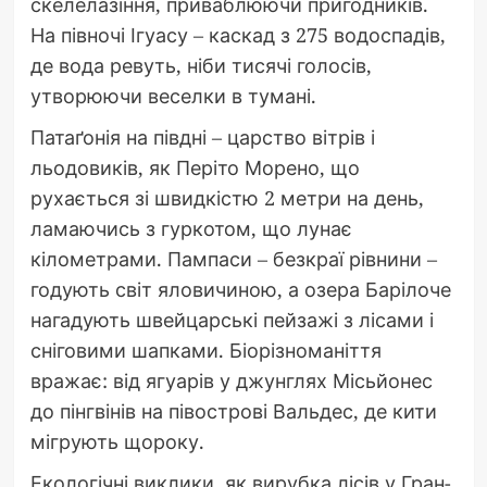
скелелазіння, приваблюючи пригодників.
На півночі Ігуасу – каскад з 275 водоспадів,
де вода ревуть, ніби тисячі голосів,
утворюючи веселки в тумані.
Патаґонія на півдні – царство вітрів і
льодовиків, як Періто Морено, що
рухається зі швидкістю 2 метри на день,
ламаючись з гуркотом, що лунає
кілометрами. Пампаси – безкраї рівнини –
годують світ яловичиною, а озера Барілоче
нагадують швейцарські пейзажі з лісами і
сніговими шапками. Біорізноманіття
вражає: від ягуарів у джунглях Місьйонес
до пінгвінів на півострові Вальдес, де кити
мігрують щороку.
Екологічні виклики, як вирубка лісів у Гран-