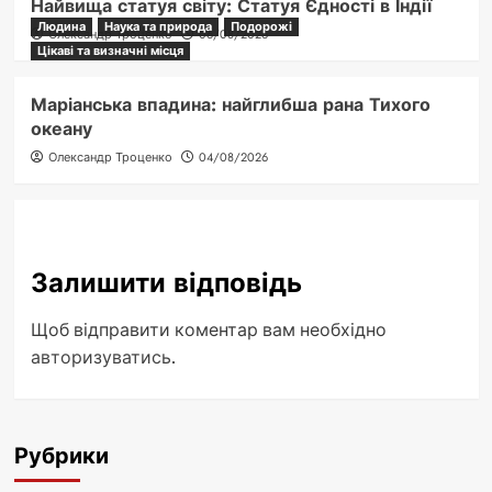
Найвища статуя світу: Статуя Єдності в Індії
Людина
Наука та природа
Подорожі
Олександр Троценко
06/08/2026
Цікаві та визначні місця
Маріанська впадина: найглибша рана Тихого
океану
Олександр Троценко
04/08/2026
Залишити відповідь
Щоб відправити коментар вам необхідно
авторизуватись
.
Рубрики