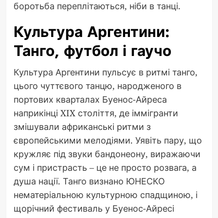
боротьба переплітаються, ніби в танці.
Культура Аргентини:
Танго, футбол і гаучо
Культура Аргентини пульсує в ритмі танго,
цього чуттєвого танцю, народженого в
портових кварталах Буенос-Айреса
наприкінці XIX століття, де іммігранти
змішували африканські ритми з
європейськими мелодіями. Уявіть пару, що
кружляє під звуки бандонеону, виражаючи
сум і пристрасть – це не просто розвага, а
душа нації. Танго визнано ЮНЕСКО
нематеріальною культурною спадщиною, і
щорічний фестиваль у Буенос-Айресі