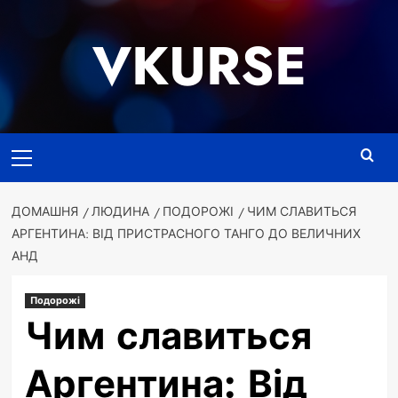
Перейти
до
VKURSE
вмісту
Основне
меню
ДОМАШНЯ
ЛЮДИНА
ПОДОРОЖІ
ЧИМ СЛАВИТЬСЯ
АРГЕНТИНА: ВІД ПРИСТРАСНОГО ТАНГО ДО ВЕЛИЧНИХ
АНД
Подорожі
Чим славиться
Аргентина: Від