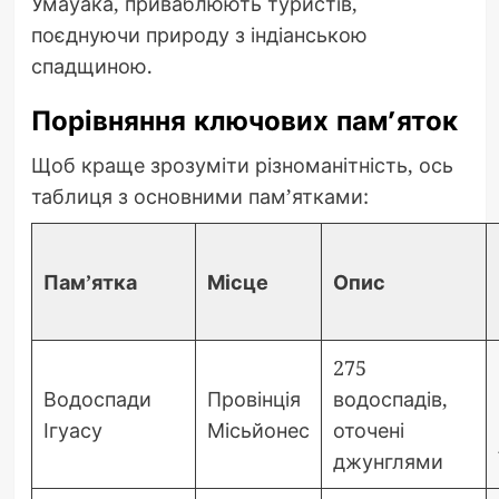
Умауака, приваблюють туристів,
поєднуючи природу з індіанською
спадщиною.
Порівняння ключових пам’яток
Щоб краще зрозуміти різноманітність, ось
таблиця з основними пам’ятками:
Пам’ятка
Місце
Опис
275
Водоспади
Провінція
водоспадів,
Ігуасу
Місьйонес
оточені
джунглями