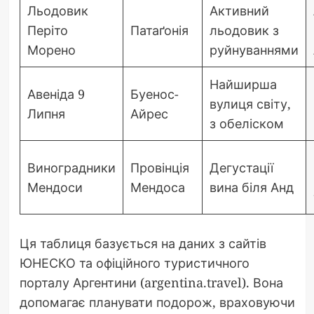
Льодовик
Активний
Періто
Патаґонія
льодовик з
Морено
руйнуваннями
Найширша
Авеніда 9
Буенос-
вулиця світу,
Липня
Айрес
з обеліском
Виноградники
Провінція
Дегустації
Мендоси
Мендоса
вина біля Анд
Ця таблиця базується на даних з сайтів
ЮНЕСКО та офіційного туристичного
порталу Аргентини (argentina.travel). Вона
допомагає планувати подорож, враховуючи