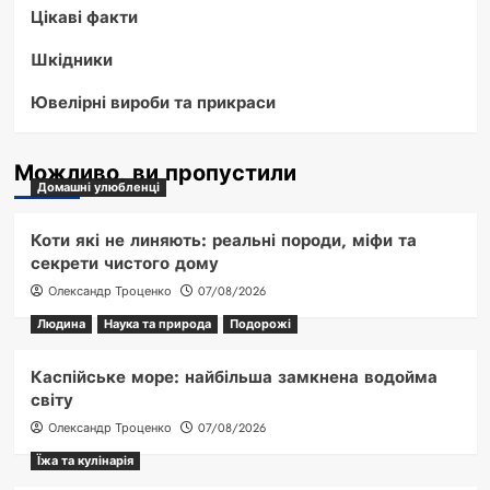
Цікаві факти
Шкідники
Ювелірні вироби та прикраси
Можливо, ви пропустили
Домашні улюбленці
Коти які не линяють: реальні породи, міфи та
секрети чистого дому
Олександр Троценко
07/08/2026
Людина
Наука та природа
Подорожі
Каспійське море: найбільша замкнена водойма
світу
Олександр Троценко
07/08/2026
Їжа та кулінарія