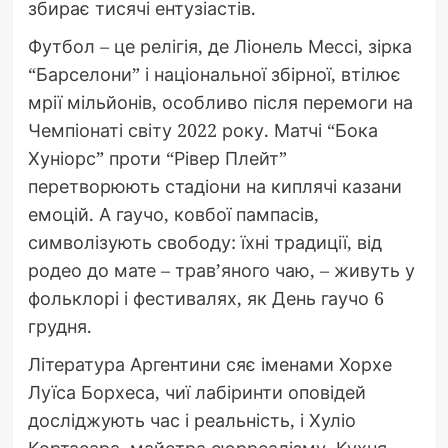
збирає тисячі ентузіастів.
Футбол – це релігія, де Ліонель Мессі, зірка
“Барселони” і національної збірної, втілює
мрії мільйонів, особливо після перемоги на
Чемпіонаті світу 2022 року. Матчі “Бока
Хуніорс” проти “Рівер Плейт”
перетворюють стадіони на киплячі казани
емоцій. А гаучо, ковбої пампасів,
символізують свободу: їхні традиції, від
родео до мате – трав’яного чаю, – живуть у
фольклорі і фестивалях, як День гаучо 6
грудня.
Література Аргентини сяє іменами Хорхе
Луїса Борхеса, чиї лабіринти оповідей
досліджують час і реальність, і Хуліо
Кортасара, майстра сюрреалізму. Кухня