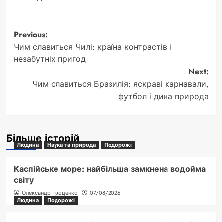
Post
Previous:
Чим славиться Чилі: країна контрастів і
navigation
незабутніх пригод
Next:
Чим славиться Бразилія: яскраві карнавали,
футбол і дика природа
Більше історій
Людина
Наука та природа
Подорожі
Каспійське море: найбільша замкнена водойма
світу
Олександр Троценко
07/08/2026
Людина
Подорожі