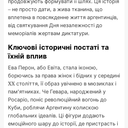
продовжують формувати її шлях. Ця історія
– не просто дати, а жива тканина, що
вплетена в повсякденне життя аргентинців,
від святкування Дня незалежності до
меморіалів жертвам диктатури.
Ключові історичні постаті та
їхній вплив
Ева Перон, або Евіта, стала іконою,
борючись за права жінок і бідних у середині
XX століття, її образ увічнено в мюзиклах і
пам’ятниках. Че Гевара, народжений у
Росаріо, поніс революційний вогонь до
Куби, роблячи Аргентину колискою
глобальних ідеалів. Ці фігури додають
емоційного шару до історії, де пристрасть і