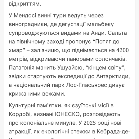
відкриттям.
У Мендосі винні тури ведуть через
виноградники, де дегустації мальбеку
супроводжуються видами на Анди. Сальта
на північному заході пропонує “Потяг до
хмар” – залізницю, що піднімається на 4200
метрів, відкриваючи панорами солончаків.
Патагонія манить Ушуайєю, “кінцем світу”,
звідки стартують експедиції до Антарктиди,
а національний парк Лос-Гласьярес дивує
крижаними вежами.
Культурні пам’ятки, як єзуїтські місії в
Кордобі, визнані ЮНЕСКО, розповідають
про колоніальне минуле. У 2025 році нові
атракції, як екологічні стежки в Кебрада-де-