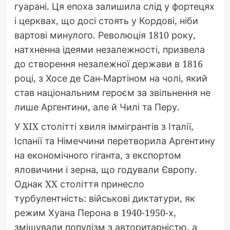
гуарані. Ця епоха залишила слід у фортецях
і церквах, що досі стоять у Кордові, ніби
вартові минулого. Революція 1810 року,
натхненна ідеями незалежності, призвела
до створення незалежної держави в 1816
році, з Хосе де Сан-Мартіном на чолі, який
став національним героєм за звільнення не
лише Аргентини, але й Чилі та Перу.
У XIX столітті хвиля іммігрантів з Італії,
Іспанії та Німеччини перетворила Аргентину
на економічного гіганта, з експортом
яловичини і зерна, що годували Європу.
Однак XX століття принесло
турбулентність: військові диктатури, як
режим Хуана Перона в 1940-1950-х,
змішували популізм з авторитарністю, а