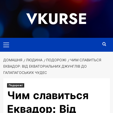
Перейти
до
VKURSE
вмісту
Основне
меню
ДОМАШНЯ
ЛЮДИНА
ПОДОРОЖІ
ЧИМ СЛАВИТЬСЯ
ЕКВАДОР: ВІД ЕКВАТОРІАЛЬНИХ ДЖУНГЛІВ ДО
ГАЛАПАГОСЬКИХ ЧУДЕС
Подорожі
Чим славиться
Еквадор: Від