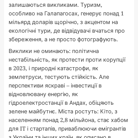
залишаються викликами. Туризм,
особливо на Галапагосах, генерує понад 1
мільярд доларів щорічно, з акцентом на
екологічні тури, де відвідувачі вчаться про
збереження, а не просто фотографують.
Виклики не оминають: політична
нестабільність, як протести проти корупції
в 2023, і природні катастрофи, як
землетруси, тестують стійкість. Але
перспективи яскраві – інвестиції в
відновлювану енергію, як
гідроелектростанції в Андах, обіцяють
зелене майбутнє. Міста ростуть: Кіто, з
населенням понад 2,8 мільйона, стає хабом
для IT і стартапів, приваблюючи емігрантів
з України та інших країн, як описано в