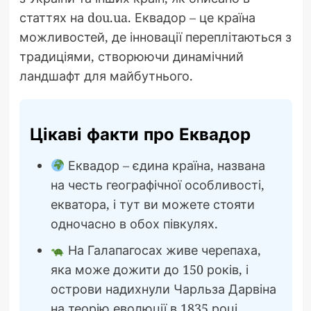
статтях на dou.ua. Еквадор – це країна
можливостей, де інновації переплітаються з
традиціями, створюючи динамічний
ландшафт для майбутнього.
Цікаві факти про Еквадор
Еквадор – єдина країна, названа
на честь географічної особливості,
екватора, і тут ви можете стояти
одночасно в обох півкулях.
На Галапагосах живе черепаха,
яка може дожити до 150 років, і
острови надихнули Чарльза Дарвіна
на теорію еволюції в 1835 році.