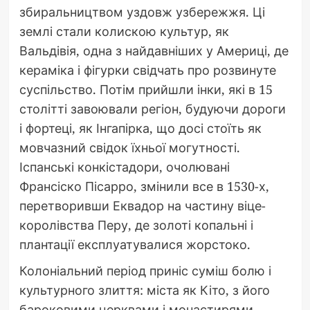
збиральництвом уздовж узбережжя. Ці
землі стали колискою культур, як
Вальдівія, одна з найдавніших у Америці, де
кераміка і фігурки свідчать про розвинуте
суспільство. Потім прийшли інки, які в 15
столітті завоювали регіон, будуючи дороги
і фортеці, як Інгапірка, що досі стоїть як
мовчазний свідок їхньої могутності.
Іспанські конкістадори, очолювані
Франсіско Пісарро, змінили все в 1530-х,
перетворивши Еквадор на частину віце-
королівства Перу, де золоті копальні і
плантації експлуатувалися жорстоко.
Колоніальний період приніс суміш болю і
культурного злиття: міста як Кіто, з його
бароковими церквами і монастирями,