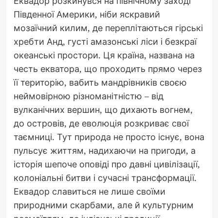
Еквадор розкинувся на північному заході
Південної Америки, ніби яскравий
мозаїчний килим, де переплітаються гірські
хребти Анд, густі амазонські ліси і безкраї
океанські простори. Ця країна, названа на
честь екватора, що проходить прямо через
її територію, вабить мандрівників своєю
неймовірною різноманітністю – від
вулканічних вершин, що дихають вогнем,
до островів, де еволюція розкриває свої
таємниці. Тут природа не просто існує, вона
пульсує життям, надихаючи на пригоди, а
історія шепоче оповіді про давні цивілізації,
колоніальні битви і сучасні трансформації.
Еквадор славиться не лише своїми
природними скарбами, але й культурним