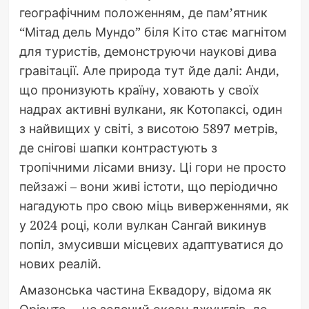
географічним положенням, де пам’ятник
“Мітад дель Мундо” біля Кіто стає магнітом
для туристів, демонструючи наукові дива
гравітації. Але природа тут йде далі: Анди,
що пронизують країну, ховають у своїх
надрах активні вулкани, як Котопаксі, один
з найвищих у світі, з висотою 5897 метрів,
де снігові шапки контрастують з
тропічними лісами внизу. Ці гори не просто
пейзажі – вони живі істоти, що періодично
нагадують про свою міць виверженнями, як
у 2024 році, коли вулкан Сангай викинув
попіл, змусивши місцевих адаптуватися до
нових реалій.
Амазонська частина Еквадору, відома як
Орієнте, – це зелений океан джунглів, де