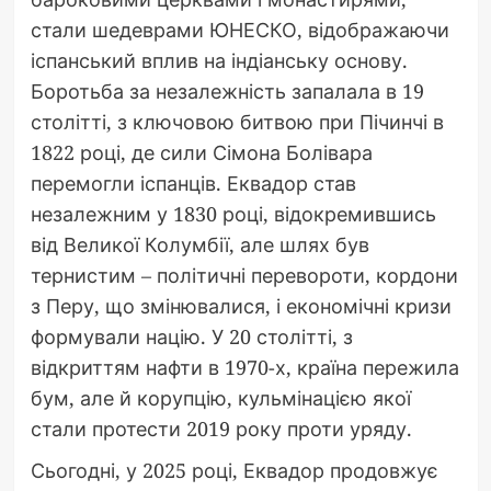
стали шедеврами ЮНЕСКО, відображаючи
іспанський вплив на індіанську основу.
Боротьба за незалежність запалала в 19
столітті, з ключовою битвою при Пічинчі в
1822 році, де сили Сімона Болівара
перемогли іспанців. Еквадор став
незалежним у 1830 році, відокремившись
від Великої Колумбії, але шлях був
тернистим – політичні перевороти, кордони
з Перу, що змінювалися, і економічні кризи
формували націю. У 20 столітті, з
відкриттям нафти в 1970-х, країна пережила
бум, але й корупцію, кульмінацією якої
стали протести 2019 року проти уряду.
Сьогодні, у 2025 році, Еквадор продовжує