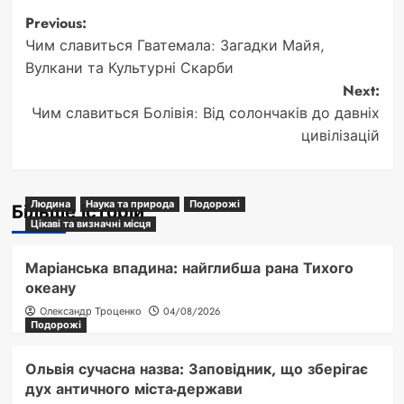
Post
Previous:
Чим славиться Гватемала: Загадки Майя,
navigation
Вулкани та Культурні Скарби
Next:
Чим славиться Болівія: Від солончаків до давніх
цивілізацій
Людина
Наука та природа
Подорожі
Більше історій
Цікаві та визначні місця
Маріанська впадина: найглибша рана Тихого
океану
Олександр Троценко
04/08/2026
Подорожі
Ольвія сучасна назва: Заповідник, що зберігає
дух античного міста-держави