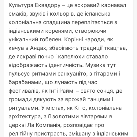
Культура Еквадору – це яскравий карнавал
смаків, звуків і кольорів, де іспанська
колоніальна спадщина переплітається з
індіанськими коренями, створюючи
унікальний гобелен. Корінні народи, як
кечуа в Андах, зберігають традиції ткацтва,
де яскраві пончо і капелюхи отавало
відображають ідентичність. Музика тут
пульсує ритмами санхуаніто, з гітарами і
барабанами, що лунають під час
фестивалів, як Інті Раймі – свято сонця, де
громади дякують за врожай танцями і
ритуалами. У містах, як Кіто, колоніальна
архітектура, з її золотими вівтарями в
церкві Ла Компанія, розповідає про
релігійну пристрасть, змішану з індіанським