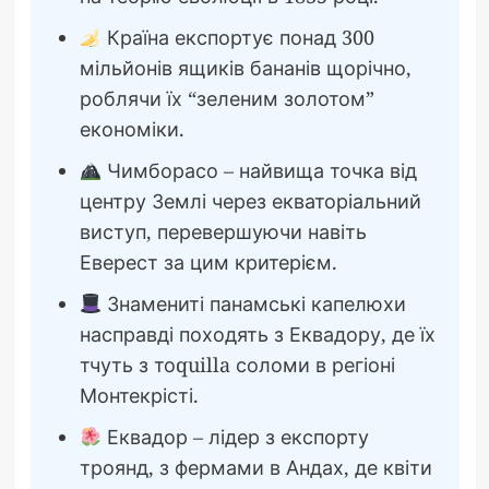
Країна експортує понад 300
мільйонів ящиків бананів щорічно,
роблячи їх “зеленим золотом”
економіки.
Чимборасо – найвища точка від
центру Землі через екваторіальний
виступ, перевершуючи навіть
Еверест за цим критерієм.
Знамениті панамські капелюхи
насправді походять з Еквадору, де їх
тчуть з тоquilla соломи в регіоні
Монтекрісті.
Еквадор – лідер з експорту
троянд, з фермами в Андах, де квіти