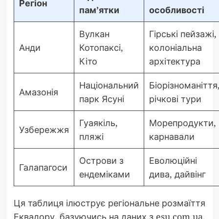
Регіон
пам’ятки
особливості
Вулкан
Гірські пейзажі,
Анди
Котопаксі,
колоніальна
Кіто
архітектура
Національний
Біорізноманіття
Амазонія
парк Ясуні
річкові тури
Гуаякіль,
Морепродукти,
Узбережжя
пляжі
карнавали
Острови з
Еволюційні
Галапагоси
ендеміками
дива, дайвінг
Ця таблиця ілюструє регіональне розмаїття
Еквадору, базуючись на даних з esu.com.ua.