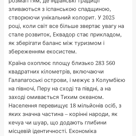
розмаїттям, де індіанські традиції
зливаються з іспанською спадщиною,
створюючи унікальний колорит. У 2025
році, коли світ все більше звертає увагу на
стале розвиток, Еквадор стає прикладом,
як зберігати баланс між туризмом і
збереженням екосистем.
Країна охоплює площу близько 283 560
квадратних кілометрів, включаючи
Галапагоські острови, і межує з Колумбією
на півночі, Перу на сході та півдні, а на
заході омивається Тихим океаном.
Населення перевищує 18 мільйонів осіб, з
яких значна частина – корінні народи, як
кечуа чи шуар, що додають глибини
місцевій ідентичності. Економіка