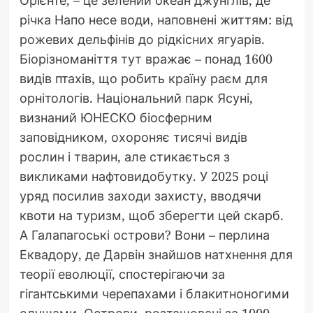
річка Напо несе води, наповнені життям: від
рожевих дельфінів до рідкісних ягуарів.
Біорізноманіття тут вражає – понад 1600
видів птахів, що робить країну раєм для
орнітологів. Національний парк Ясуні,
визнаний ЮНЕСКО біосферним
заповідником, охороняє тисячі видів
рослин і тварин, але стикається з
викликами нафтовидобутку. У 2025 році
уряд посилив заходи захисту, вводячи
квоти на туризм, щоб зберегти цей скарб.
А Галапагоські острови? Вони – перлина
Еквадору, де Дарвін знайшов натхнення для
теорії еволюції, спостерігаючи за
гігантськими черепахами і блакитноногими
олушами. Острови, розташовані за 1000