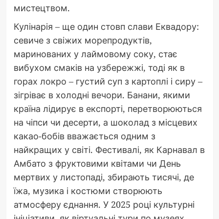
мистецтвом.
Кулінарія – ще один стовп слави Еквадору:
севиче з свіжих морепродуктів,
маринованих у лаймовому соку, стає
вибухом смаків на узбережжі, тоді як в
горах локро – густий суп з картоплі і сиру –
зігріває в холодні вечори. Банани, якими
країна лідирує в експорті, перетворюються
на чіпси чи десерти, а шоколад з місцевих
какао-бобів вважається одним з
найкращих у світі. Фестивалі, як Карнавал в
Амбато з фруктовими квітами чи День
мертвих у листопаді, збирають тисячі, де
їжа, музика і костюми створюють
атмосферу єднання. У 2025 році культурні
ініціативи, як віртуальні тури по музеях,