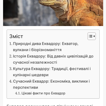
Зміст
Природні дива Еквадору: Екватор,
вулкани і біорізноманіття
Історія Еквадору: Від давніх цивілізацій до
сучасної незалежності
Культура Еквадору: Традиції, фестивалі і
кулінарні шедеври
Сучасний Еквадор: Економіка, виклики і
перспективи
Цікаві факти про Еквадор