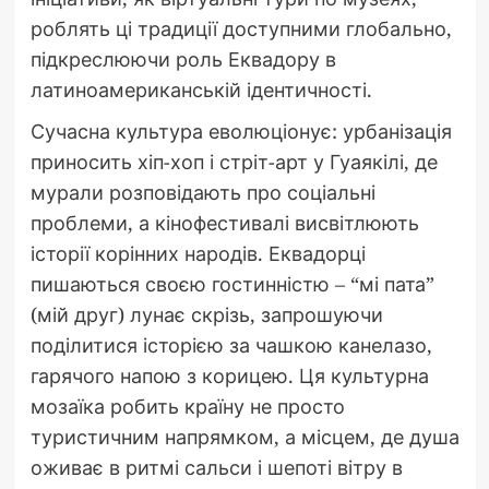
роблять ці традиції доступними глобально,
підкреслюючи роль Еквадору в
латиноамериканській ідентичності.
Сучасна культура еволюціонує: урбанізація
приносить хіп-хоп і стріт-арт у Гуаякілі, де
мурали розповідають про соціальні
проблеми, а кінофестивалі висвітлюють
історії корінних народів. Еквадорці
пишаються своєю гостинністю – “мі пата”
(мій друг) лунає скрізь, запрошуючи
поділитися історією за чашкою канелазо,
гарячого напою з корицею. Ця культурна
мозаїка робить країну не просто
туристичним напрямком, а місцем, де душа
оживає в ритмі сальси і шепоті вітру в