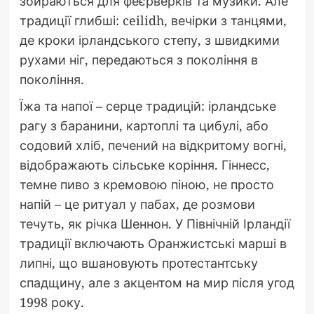
збираються для феєрверків та музики. Але
традиції глибші: ceilidh, вечірки з танцями,
де кроки ірландського степу, з швидкими
рухами ніг, передаються з покоління в
покоління.
Їжа та напої – серце традицій: ірландське
рагу з баранини, картоплі та цибулі, або
содовий хліб, печений на відкритому вогні,
відображають сільське коріння. Гіннесс,
темне пиво з кремовою піною, не просто
напій – це ритуал у пабах, де розмови
течуть, як річка Шеннон. У Північній Ірландії
традиції включають Оранжистські марші в
липні, що вшановують протестантську
спадщину, але з акцентом на мир після угод
1998 року.