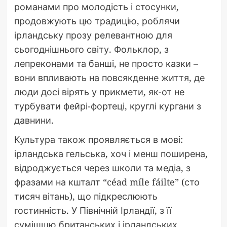
романами про молодість і стосунки,
продовжують цю традицію, роблячи
ірландську прозу релевантною для
сьогоднішнього світу. Фольклор, з
лепреконами та банші, не просто казки –
вони впливають на повсякденне життя, де
люди досі вірять у прикмети, як-от не
турбувати фейрі-фортеці, круглі кургани з
давнини.
Культура також проявляється в мові:
ірландська гельська, хоч і менш поширена,
відроджується через школи та медіа, з
фразами на кшталт “céad míle fáilte” (сто
тисяч вітань), що підкреслюють
гостинність. У Північній Ірландії, з її
сумішшю британських і ірландських