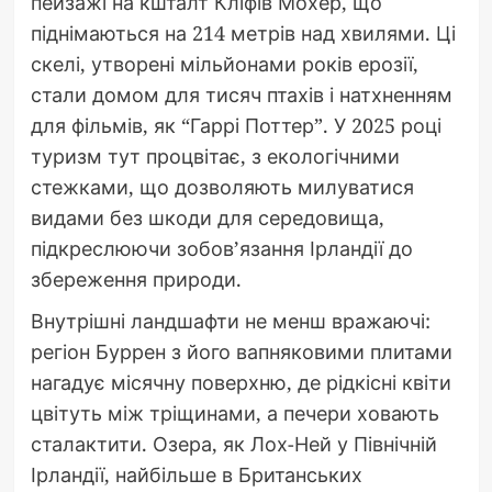
пейзажі на кшталт Кліфів Мохер, що
піднімаються на 214 метрів над хвилями. Ці
скелі, утворені мільйонами років ерозії,
стали домом для тисяч птахів і натхненням
для фільмів, як “Гаррі Поттер”. У 2025 році
туризм тут процвітає, з екологічними
стежками, що дозволяють милуватися
видами без шкоди для середовища,
підкреслюючи зобов’язання Ірландії до
збереження природи.
Внутрішні ландшафти не менш вражаючі:
регіон Буррен з його вапняковими плитами
нагадує місячну поверхню, де рідкісні квіти
цвітуть між тріщинами, а печери ховають
сталактити. Озера, як Лох-Ней у Північній
Ірландії, найбільше в Британських