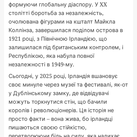
формуючи глобальну діаспору. У XX
столітті боротьба за незалежність,
очолювана фігурами на кшталт Майкла
Коллінза, завершилася поділом острова в
1921 році, з Північною Ірландією, що
залишилася під британським контролем, і
Республікою, яка набула повної
незалежності в 1949-му.
Сьогодні, у 2025 році, Ірландія вшановує
своє минуле через музеї та фестивалі, як-от
у Дублінському замку, де відвідувачі
можуть торкнутися стін, що бачили
королів і революціонерів. Ця історія не
просто факти – вона жива, бо ірландці
пишаються своєю стійкістю,
перетворюючи біль на силу, яка надихає