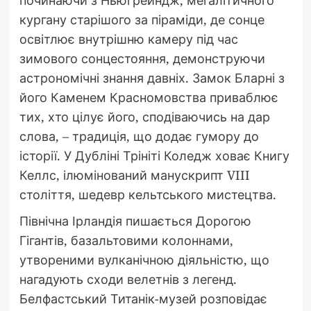
кургану старішого за піраміди, де сонце
освітлює внутрішню камеру під час
зимового сонцестояння, демонструючи
астрономічні знання давніх. Замок Бларні з
його Каменем Красномовства приваблює
тих, хто цілує його, сподіваючись на дар
слова, – традиція, що додає гумору до
історії. У Дубліні Трініті Коледж ховає Книгу
Келлс, ілюмінований манускрипт VIII
століття, шедевр кельтського мистецтва.
Північна Ірландія пишається Дорогою
Гігантів, базальтовими колоннами,
утвореними вулканічною діяльністю, що
нагадують сходи велетнів з легенд.
Белфастський Титанік-музей розповідає