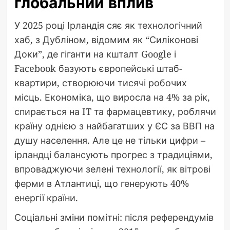
глобальний вплив
У 2025 році Ірландія сяє як технологічний
хаб, з Дубліном, відомим як “Силіконові
Доки”, де гіганти на кшталт Google і
Facebook базують європейські штаб-
квартири, створюючи тисячі робочих
місць. Економіка, що виросла на 4% за рік,
спирається на IT та фармацевтику, роблячи
країну однією з найбагатших у ЄС за ВВП на
душу населення. Але це не тільки цифри –
ірландці балансують прогрес з традиціями,
впроваджуючи зелені технології, як вітрові
ферми в Атлантиці, що генерують 40%
енергії країни.
Соціальні зміни помітні: після референдумів