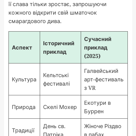
її слава тільки зростає, запрошуючи
кожного відкрити свій шматочок
смарагдового дива.
Сучасний
Історичний
Аспект
приклад
приклад
(2025)
Галвейський
Кельтські
Культура
арт-фестиваль
фестивалі
з VR
Екотури в
Природа
Скелі Мохер
Буррен
День св.
Жіноче Різдво
Традиції
Патріка
в пабах