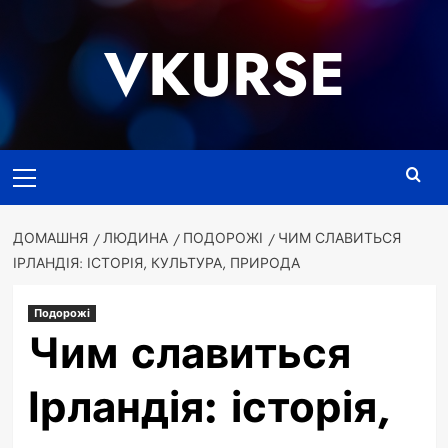
Перейти
до
VKURSE
вмісту
Основне
меню
ДОМАШНЯ
ЛЮДИНА
ПОДОРОЖІ
ЧИМ СЛАВИТЬСЯ
ІРЛАНДІЯ: ІСТОРІЯ, КУЛЬТУРА, ПРИРОДА
Подорожі
Чим славиться
Ірландія: історія,