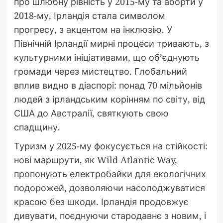
про шлюбну рівність у 2015-му та аборти у
2018-му, Ірландія стала символом
прогресу, з акцентом на інклюзію. У
Північній Ірландії мирні процеси тривають, з
культурними ініціативами, що об’єднують
громади через мистецтво. Глобальний
вплив видно в діаспорі: понад 70 мільйонів
людей з ірландським корінням по світу, від
США до Австралії, святкують свою
спадщину.
Туризм у 2025-му фокусується на стійкості:
нові маршрути, як Wild Atlantic Way,
пропонують електробайки для екологічних
подорожей, дозволяючи насолоджуватися
красою без шкоди. Ірландія продовжує
дивувати, поєднуючи стародавнє з новим, і