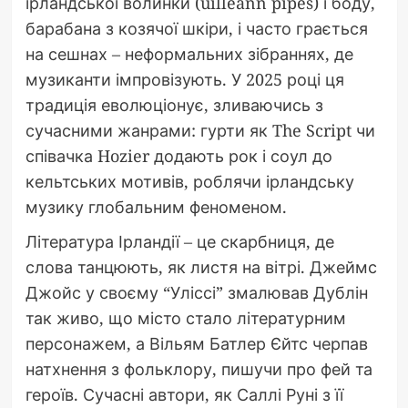
ірландської волинки (uilleann pipes) і боду,
барабана з козячої шкіри, і часто грається
на сешнах – неформальних зібраннях, де
музиканти імпровізують. У 2025 році ця
традиція еволюціонує, зливаючись з
сучасними жанрами: гурти як The Script чи
співачка Hozier додають рок і соул до
кельтських мотивів, роблячи ірландську
музику глобальним феноменом.
Література Ірландії – це скарбниця, де
слова танцюють, як листя на вітрі. Джеймс
Джойс у своєму “Уліссі” змалював Дублін
так живо, що місто стало літературним
персонажем, а Вільям Батлер Єйтс черпав
натхнення з фольклору, пишучи про фей та
героїв. Сучасні автори, як Саллі Руні з її