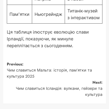
Титанік-музей
Пам’ятки
Ньюгрейндж
з інтерактивом
Ця таблиця ілюструє еволюцію слави
Ірландії, показуючи, як минуле
переплітається з сьогоденням.
Post
Previous:
Чим славиться Мальта: історія, пам’ятки та
navigation
культура 2025
Next:
Чим славиться Ісландія: вулкани, гейзери та
культура