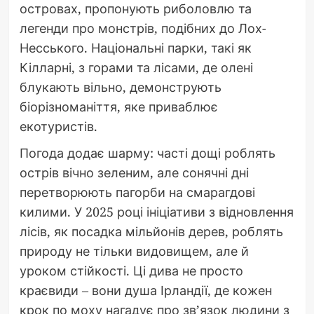
островах, пропонують риболовлю та
легенди про монстрів, подібних до Лох-
Несського. Національні парки, такі як
Кілларні, з горами та лісами, де олені
блукають вільно, демонструють
біорізноманіття, яке приваблює
екотуристів.
Погода додає шарму: часті дощі роблять
острів вічно зеленим, але сонячні дні
перетворюють пагорби на смарагдові
килими. У 2025 році ініціативи з відновлення
лісів, як посадка мільйонів дерев, роблять
природу не тільки видовищем, але й
уроком стійкості. Ці дива не просто
краєвиди – вони душа Ірландії, де кожен
крок по моху нагадує про зв’язок людини з