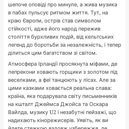
шепоче оповіді про минуле, а жива музика
в пабах пульсує ритмом життя. Тут, на
краю Європи, острів став символом
стійкості, адже його народ пережив
століття бурхливих подій, від кельтських
легенд до боротьби за незалежність, і тепер
ділиться цим багатством зі світом.
Атмосфера Ірландії просякнута міфами, де
лепрекони ховають горщики з золотом під
веселками, а феї танцюють у лісах. Але за
цими казками ховається реальна слава:
країна, яка подарувала світу письменників
на кшталт Джеймса Джойса та Оскара
Вайлда, музику U2 і незабутні пейзажі, що
надихають кінорежисерів. Уявіть, як ви
йдете стежкою вздовж узбережжя, де