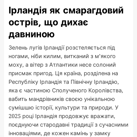
Ірландія як смарагдовий
острів, що дихає
давниною
Зелень лугів Ірландії розстеляється під
ногами, ніби килим, витканий з м’якого
моху, а вітер з Атлантики несе солоний
присмак пригод. Ця країна, розділена на
Республіку Ірландія та Північну Ірландію,
яка є частиною Сполученого Королівства,
вабить мандрівників своєю унікальною
сумішшю історії, культури та природи. У
2025 році Ірландія продовжує вражати,
поєднуючи стародавні традиції з сучасними
інноваціями, де кожен камінь у замку