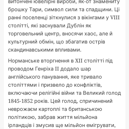
витончені ювелірні вироби, як-от знамениту
брошку Тари, символ сили та спадщини. Ці
ранні поселенці зіткнулися з вікінгами у VIII
столітті, які заснували Дублін як
торговельний центр, вносячи хаос, але й
культурний обмін, що збагатив острів
скандинавськими впливами.
Норманське вторгнення в XII столітті під
проводом Генріха II додало шар
англійського панування, яке тривало
століттями і призвело до конфліктів,
включаючи релігійні війни та Великий голод
1845-1852 років. Цей голод, спричинений
неврожаєм картоплі та британською
політикою, забрав життя мільйона
ірландців і змусив ще мільйон емігрувати,