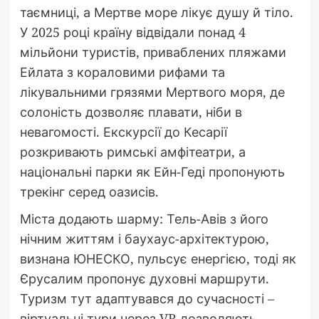
таємниці, а Мертве море лікує душу й тіло.
У 2025 році країну відвідали понад 4
мільйони туристів, приваблених пляжами
Ейлата з кораловими рифами та
лікувальними грязями Мертвого моря, де
солоність дозволяє плавати, ніби в
невагомості. Екскурсії до Кесарії
розкривають римські амфітеатри, а
національні парки як Ейн-Геді пропонують
трекінг серед оазисів.
Міста додають шарму: Тель-Авів з його
нічним життям і баухаус-архітектурою,
визнана ЮНЕСКО, пульсує енергією, тоді як
Єрусалим пропонує духовні маршрути.
Туризм тут адаптувався до сучасності –
віртуальні тури через VR дозволяють