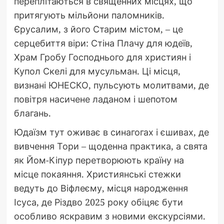
переплітаються в священних місцях, що
притягують мільйони паломників.
Єрусалим, з його Старим містом, – це
серцебиття віри: Стіна Плачу для юдеїв,
Храм Гробу Господнього для християн і
Купол Скелі для мусульман. Ці місця,
визнані ЮНЕСКО, пульсують молитвами, де
повітря насичене ладаном і шепотом
благань.
Юдаїзм тут оживає в синагогах і єшивах, де
вивчення Тори – щоденна практика, а свята
як Йом-Кіпур перетворюють країну на
місце покаяння. Християнські стежки
ведуть до Віфлеєму, місця народження
Ісуса, де Різдво 2025 року обіцяє бути
особливо яскравим з новими екскурсіями.