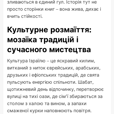
зливаються в єдиний гул. Історія тут не
просто сторінки книг – вона жива, дихає і
вчить стійкості.
Культурне розмаїття:
мозаїка традицій і
сучасного мистецтва
Культура Ізраїлю – це яскравий килим,
витканий з ниток єврейських, арабських,
друзьких і ефіопських традицій, де свята
пульсують енергією спільноти. Шабат,
щотижневий день відпочинку, перетворює
вулиці на тихі оази, де сім’ї збираються за
столом з халою та вином, а запахи
смаженої курки наповнюють повітря.