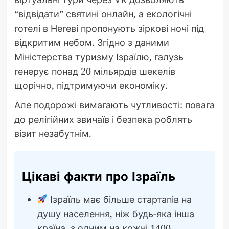
“відвідати” святині онлайн, а екологічні
готелі в Негеві пропонують зіркові ночі під
відкритим небом. Згідно з даними
Міністерства туризму Ізраїлю, галузь
генерує понад 20 мільярдів шекелів
щорічно, підтримуючи економіку.
Але подорожі вимагають чутливості: повага
до релігійних звичаїв і безпека роблять
візит незабутнім.
Цікаві факти про Ізраїль
Ізраїль має більше стартапів на
душу населення, ніж будь-яка інша
країна, з одним на кожні 1400