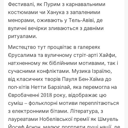
Фестивалі, як Пурим з карнавальними
костюмами чи Ханука з запаленими
менорами, оживають у Тель-Авіві, де
вуличні вечірки зливаються з давніми
ритуалами.
Мистецтво тут процвітає в галереях
Єрусалима та вуличному стріт-арті Хайфи,
натхненному як біблійними мотивами, так і
сучасними конфліктами. Музика Ізраїлю,
від класичних творів Пауля Бен-Хаїма до
поп-хітів Нетти Барзілай, яка перемогла на
Євробаченні 2018 року, відображає цю
суміш – фольклорні мотиви переплітаються
з електронними бітами. Література, з
лауреатами Нобелівської премії як Шмуель
Йосеф Агнон, малює портрети душі нації, де