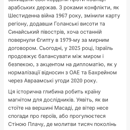
арабських держав. З роками конфлікти, як
Шестиденна війна 1967 року, змінили карту
регіону, додавши Голанські висоти та
Синайський півострів, хоча останній
повернули Єгипту в 1979-му за мирним
договором. Сьогодні, у 2025 році, Ізраїль
продовжує балансувати між миром і
безпекою, з акцентом на дипломатію, як у
нормалізації відносин з ОАЕ та Бахрейном
через Авраамські угоди 2020 року.
Ця історична глибина робить країну
магнітом для дослідників. Уявіть, як ви
стоїте на вершині Масаді, де вітер несе
спогади про героїв, або прогулюєтеся
Стіною Плачу, де молитви тисяч поколінь