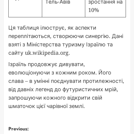
Тель-Авів
зростання на
10%
Ця таблиця ілюструє, як аспекти
переплітаються, створюючи синергію. Дані
взяті з Міністерства туризму Ізраїлю та
сайту uk.wikipedia.org.
Ізраїль продовжує дивувати,
еволюціонуючи з кожним роком. Його
слава – в умінні поєднувати протилежності,
від давніх легенд до футуристичних мрій,
запрошуючи кожного відкрити свій
шматочок цієї чарівної землі.
Post
Previous: