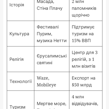
Масада,
2 млн
Історія
Стіна Плачу
паломників
щорічно
Фестивалі
Підтримує
Культура
Пурим,
туризм на
музика Нетти
15% ВВП
Центр для 3
Єрусалимські
Релігія
релігій, з 1
святині
млн візитів
Waze,
Експорт на
Технології
Mobileye
$50 млрд
4 млн
Мертве море,
відвідувачів,
Туризм