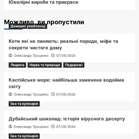
Ювелірні вироби та прикраси
Можливо, ви пропустили
Домашні улюбленці
Коти які не линяють: реальні породи, міфи та
секрети чистого дому
Олександр Троценко
07/08/2026
Людина
Наука та природа
Подорожі
Каспійське море: найбільша замкнена водойма
світу
Олександр Троценко
07/08/2026
Їжа та кулінарія
Дубайський шоколад: історія вірусного десерту
Олександр Троценко
07/08/2026
Їжа та кулінарія