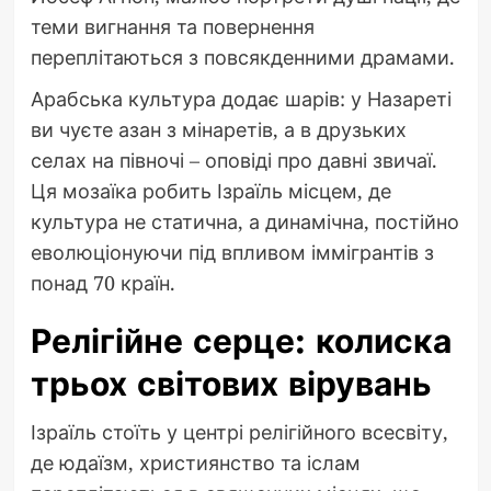
теми вигнання та повернення
переплітаються з повсякденними драмами.
Арабська культура додає шарів: у Назареті
ви чуєте азан з мінаретів, а в друзьких
селах на півночі – оповіді про давні звичаї.
Ця мозаїка робить Ізраїль місцем, де
культура не статична, а динамічна, постійно
еволюціонуючи під впливом іммігрантів з
понад 70 країн.
Релігійне серце: колиска
трьох світових вірувань
Ізраїль стоїть у центрі релігійного всесвіту,
де юдаїзм, християнство та іслам