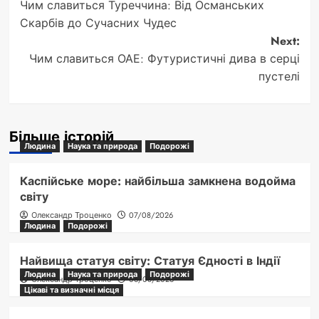
Чим славиться Туреччина: Від Османських
navigation
Скарбів до Сучасних Чудес
Next:
Чим славиться ОАЕ: Футуристичні дива в серці
пустелі
Більше історій
Людина
Наука та природа
Подорожі
Каспійське море: найбільша замкнена водойма
світу
Олександр Троценко
07/08/2026
Людина
Подорожі
Найвища статуя світу: Статуя Єдності в Індії
Людина
Наука та природа
Подорожі
Олександр Троценко
06/08/2026
Цікаві та визначні місця