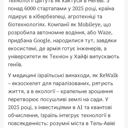
технології цвітуть як кактуси в Негеві. З
понад 6000 стартапами у 2025 році, країна
лідирує в кібербезпеці, агротехніці та
біотехнологіях. Компанії як Mobileye, що
розробила автономне водіння, або Waze,
придбана Google, народилися тут, завдяки
екосистемі, де армія готує інженерів, а
університети як Техніон у Хайфі випускають
геніїв.
У медицині ізраїльські винаходи, як ReWalk
– екзоскелет для паралізованих, рятують
життя, а в екології – крапельне зрошення
перетворює посушливі землі на сади. У
2025 році, з інвестиціями в AI та квантові
обчислення, Ізраїль інтегрує технології в
повсякденність: розумні міста в Тель-Авіві