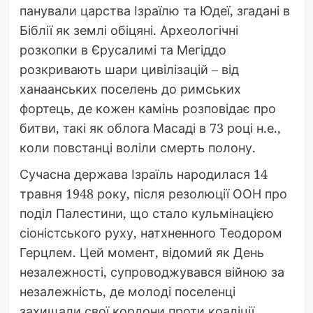
панували царства Ізраїлю та Юдеї, згадані в
Біблії як землі обіцяні. Археологічні
розкопки в Єрусалимі та Мегіддо
розкривають шари цивілізацій – від
ханаанських поселень до римських
фортець, де кожен камінь розповідає про
битви, такі як облога Масаді в 73 році н.е.,
коли повстанці воліли смерть полону.
Сучасна держава Ізраїль народилася 14
травня 1948 року, після резолюції ООН про
поділ Палестини, що стало кульмінацією
сіоністського руху, натхненного Теодором
Герцлем. Цей момент, відомий як День
незалежності, супроводжувався війною за
незалежність, де молоді поселенці
захищали свої кордони проти коаліції