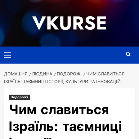
Перейти
до
VKURSE
вмісту
Основне
меню
ДОМАШНЯ
ЛЮДИНА
ПОДОРОЖІ
ЧИМ СЛАВИТЬСЯ
ІЗРАЇЛЬ: ТАЄМНИЦІ ІСТОРІЇ, КУЛЬТУРИ ТА ІННОВАЦІЙ
Подорожі
Чим славиться
Ізраїль: таємниці