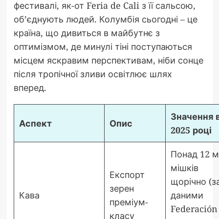
фестивалі, як-от Feria de Cali з її сальсою,
об’єднують людей. Колумбія сьогодні – це
країна, що дивиться в майбутнє з
оптимізмом, де минулі тіні поступаються
місцем яскравим перспективам, ніби сонце
після тропічної зливи освітлює шлях
вперед.
Значення 
Аспект
Опис
2025 році
Понад 12 
мішків
Експорт
щорічно (з
зерен
Кава
даними
преміум-
Federación
класу