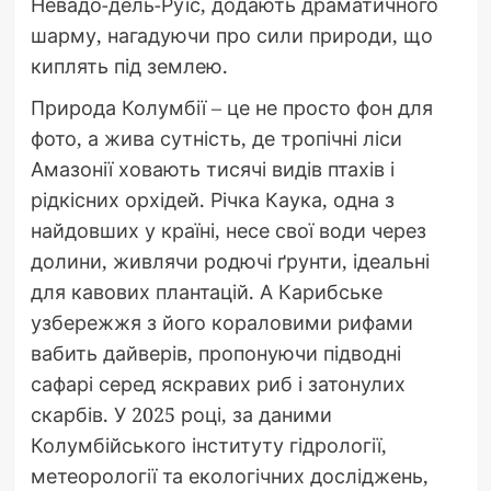
Невадо-дель-Руїс, додають драматичного
шарму, нагадуючи про сили природи, що
киплять під землею.
Природа Колумбії – це не просто фон для
фото, а жива сутність, де тропічні ліси
Амазонії ховають тисячі видів птахів і
рідкісних орхідей. Річка Каука, одна з
найдовших у країні, несе свої води через
долини, живлячи родючі ґрунти, ідеальні
для кавових плантацій. А Карибське
узбережжя з його кораловими рифами
вабить дайверів, пропонуючи підводні
сафарі серед яскравих риб і затонулих
скарбів. У 2025 році, за даними
Колумбійського інституту гідрології,
метеорології та екологічних досліджень,