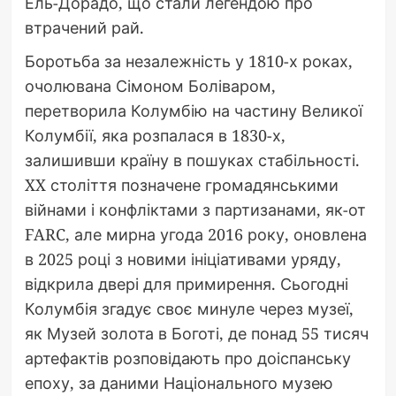
Ель-Дорадо, що стали легендою про
втрачений рай.
Боротьба за незалежність у 1810-х роках,
очолювана Сімоном Боліваром,
перетворила Колумбію на частину Великої
Колумбії, яка розпалася в 1830-х,
залишивши країну в пошуках стабільності.
XX століття позначене громадянськими
війнами і конфліктами з партизанами, як-от
FARC, але мирна угода 2016 року, оновлена
в 2025 році з новими ініціативами уряду,
відкрила двері для примирення. Сьогодні
Колумбія згадує своє минуле через музеї,
як Музей золота в Боготі, де понад 55 тисяч
артефактів розповідають про доіспанську
епоху, за даними Національного музею