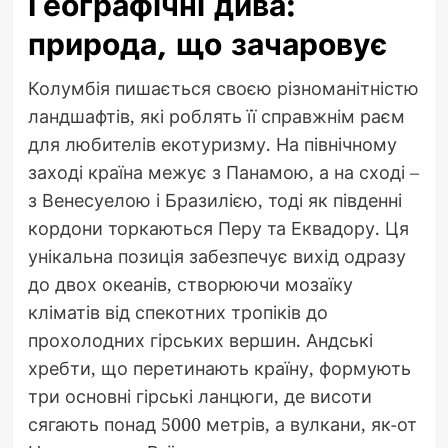
Географічні дива:
природа, що зачаровує
Колумбія пишається своєю різноманітністю
ландшафтів, які роблять її справжнім раєм
для любителів екотуризму. На північному
заході країна межує з Панамою, а на сході –
з Венесуелою і Бразилією, тоді як південні
кордони торкаються Перу та Еквадору. Ця
унікальна позиція забезпечує вихід одразу
до двох океанів, створюючи мозаїку
кліматів від спекотних тропіків до
прохолодних гірських вершин. Андські
хребти, що перетинають країну, формують
три основні гірські ланцюги, де висоти
сягають понад 5000 метрів, а вулкани, як-от