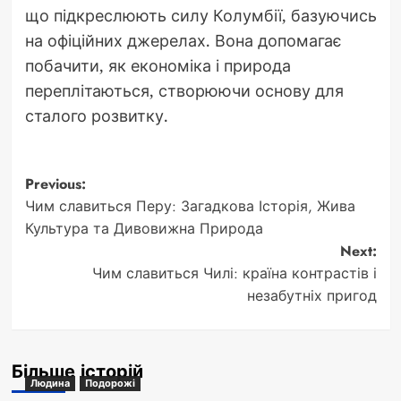
що підкреслюють силу Колумбії, базуючись
на офіційних джерелах. Вона допомагає
побачити, як економіка і природа
переплітаються, створюючи основу для
сталого розвитку.
Post
Previous:
Чим славиться Перу: Загадкова Історія, Жива
navigation
Культура та Дивовижна Природа
Next:
Чим славиться Чилі: країна контрастів і
незабутніх пригод
Більше історій
Людина
Подорожі