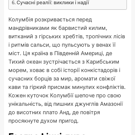
Сучасні реалії: виклики і надії
Колумбія розкривається перед
мандрівниками як барвистий килим,
витканий з гірських хребтів, тропічних лісів
і ритмів сальси, що пульсують у венах її
міст. Ця країна в Південній Америці, де
Тихий океан зустрічається з Карибським
морем, ховає в собі історії конкістадорів і
сучасних борців за мир, аромати свіжої
кави та гіркий присмак минулих конфліктів.
Кожен куточок Колумбії шепоче про свою
унікальність, від пишних джунглів Амазонії
до висотних плато Анд, де повітря
просякнуте духом пригод.