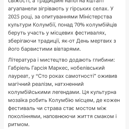
свіжості, а традиційні напої на кшталт
агуапанели зігрівають у гірських селах. У
2025 році, за опитуваннями Міністерства
культури Колумбії, понад 70% колумбійців
беруть участь у місцевих фестивалях,
зберігаючи традиції, як-от День мертвих з
його барвистими вівтарями.
Література і мистецтво додають глибини:
Габріель Гарсія Маркес, нобелівський
лауреат, у “Сто роках самотності” оживив
магічний реалізм, натхненний
колумбійськими легендами. Ця культурна
мозаїка робить Колумбію місцем, де кожен
фестиваль чи страва стає мостом між
поколіннями, наповнюючи життя смаком і
ритмом.