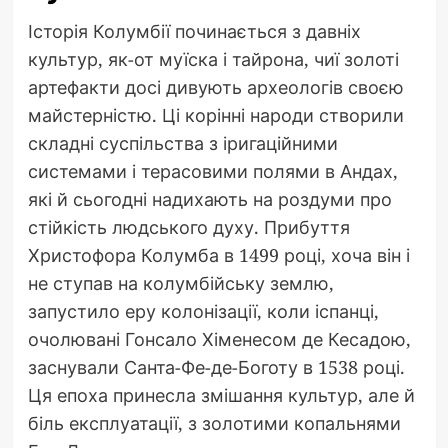
Історія Колумбії починається з давніх
культур, як-от муїска і тайрона, чиї золоті
артефакти досі дивують археологів своєю
майстерністю. Ці корінні народи створили
складні суспільства з іригаційними
системами і терасовими полями в Андах,
які й сьогодні надихають на роздуми про
стійкість людського духу. Прибуття
Христофора Колумба в 1499 році, хоча він і
не ступав на колумбійську землю,
запустило еру колонізації, коли іспанці,
очолювані Гонсало Хіменесом де Кесадою,
заснували Санта-Фе-де-Боготу в 1538 році.
Ця епоха принесла змішання культур, але й
біль експлуатації, з золотими копальнями