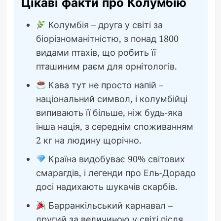
Цікаві факти про Колумбію
Колумбія – друга у світі за
біорізноманітністю, з понад 1800
видами птахів, що робить її
пташиним раєм для орнітологів.
Кава тут не просто напій –
національний символ, і колумбійці
випивають її більше, ніж будь-яка
інша нація, з середнім споживанням
2 кг на людину щорічно.
Країна видобуває 90% світових
смарагдів, і легенди про Ель-Дорадо
досі надихають шукачів скарбів.
Барранкільський карнавал –
другий за величиною у світі після