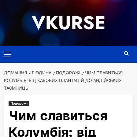
Перейти
до
VKURSE
вмісту
Основне
меню
ДОМАШНЯ
ЛЮДИНА
ПОДОРОЖІ
ЧИМ СЛАВИТЬСЯ
КОЛУМБІЯ: ВІД КАВОВИХ ПЛАНТАЦІЙ ДО АНДІЙСЬКИХ
ТАЄМНИЦЬ
Подорожі
Чим славиться
Колумбія: від