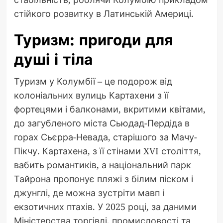
стійкого розвитку в Латинській Америці.
Туризм: пригоди для
душі і тіла
Туризм у Колумбії – це подорож від
колоніальних вулиць Картахени з її
фортецями і балконами, вкритими квітами,
до загубленого міста Сьюдад-Пердіда в
горах Сьєрра-Невада, старішого за Мачу-
Пікчу. Картахена, з її стінами XVI століття,
вабить романтиків, а національний парк
Тайрона пропонує пляжі з білим піском і
джунглі, де можна зустріти мавп і
екзотичних птахів. У 2025 році, за даними
Міністерства торгівлі, промисловості та