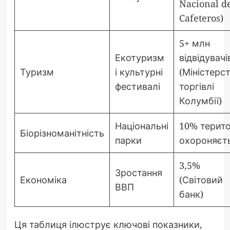
Nacional d
Cafeteros)
5+ млн
Екотуризм
відвідувачі
Туризм
і культурні
(Міністерс
фестивалі
торгівлі
Колумбії)
Національні
10% терито
Біорізноманітність
парки
охороняєт
3,5%
Зростання
Економіка
(Світовий
ВВП
банк)
Ця таблиця ілюструє ключові показники,