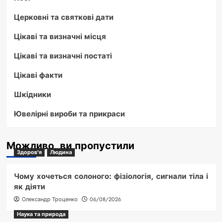
Церковні та святкові дати
Цікаві та визначні місця
Цікаві та визначні постаті
Цікаві факти
Шкідники
Ювелірні вироби та прикраси
Можливо, ви пропустили
Здоров'я
Людина
Чому хочеться солоного: фізіологія, сигнали тіла і
як діяти
Олександр Троценко
06/08/2026
Наука та природа