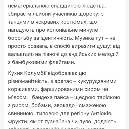
нематеріальною спадщиною людства,
збирає мільйони учасників щороку, з
танцями в яскравих костюмах, що
нагадують про колоніальне минуле і
боротьбу за ідентичність. Музика тут – не
просто розвага, а спосіб виразити душу: від
вальєnato на півночі до андійських мелодій
з бамбуковими флейтами.
Кухня Колумбії відображає цю
різноманітність, з арепас – кукурудзяними
коржиками, фаршированими сиром чи
м’ясом, і бандеха пайса – щедрою тарілкою
з рисом, бобами, авокадо і смаженою
свининою, типовою для регіону Антіокія.
Фрукти, як-от гуанабана чи луло, додають