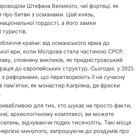
проводом Штефана Великого, чиї фортеці, як
 про битви з османами. Цей князь,
аціональної гордості, а його замки
 туристів.
обличчя країни: від османського ярма до
ської ери, коли Молдова стала частиною СРСР.
лаву, сповнену викликів, як придністровський
грація до європейських структур. Сьогодні, у 2025
, з реформами, що перетворюють її на сучасну
і пам’ятки, як монастир Капріяна, де фрески
.
ривабливою для тих, хто шукає не просто факти,
рхеї, археологічному комплексі, ви можете
селень, відчуваючи подих тисячоліть. Такі місця
енергією минулого, запрошуючи до роздумів про