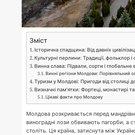
Зміст
Історична спадщина: Від давніх цивіліза
Культурні перлини: Традиції, фольклор і
Винна слава: Підвали, сорти і глобальне
Винні регіони Молдови: Порівняльний о
Туризм у Молдові: Пригоди від столиці до
Визначні пам’ятки: Фортеці, монастирі т
Цікаві факти про Молдову
Молдова розкривається перед мандрівни
виноградні лози обвивають пагорби, а с
століть. Ця країна, затиснута між Укра