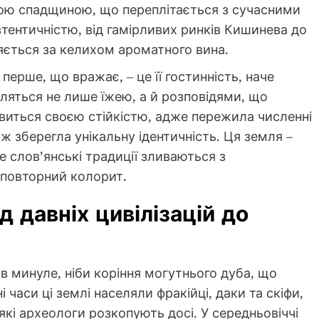
ою спадщиною, що переплітається з сучасними
тентичністю, від гамірливих ринків Кишинева до
няється за келихом ароматного вина.
ерше, що вражає, – це її гостинність, наче
іляться не лише їжею, а й розповідями, що
иться своєю стійкістю, адже пережила численні
е ж зберегла унікальну ідентичність. Ця земля –
е слов’янські традиції зливаються з
повторний колорит.
д давніх цивілізацій до
в минуле, ніби коріння могутнього дуба, що
 часи ці землі населяли фракійці, даки та скіфи,
які археологи розкопують досі. У середньовіччі