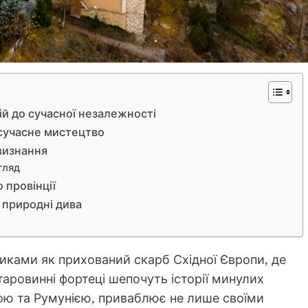
цій до сучасної незалежності
 сучасне мистецтво
 визнання
гляд
 провінції
а природні дива
ками як прихований скарб Східної Європи, де
таровинні фортеці шепочуть історії минулих
їною та Румунією, приваблює не лише своїми