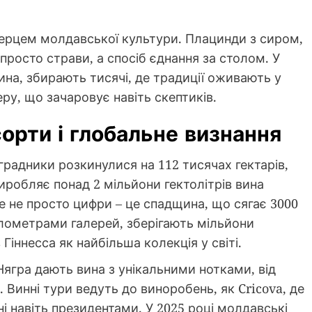
ерцем молдавської культури. Плацинди з сиром,
просто страви, а спосіб єднання за столом. У
вина, збирають тисячі, де традиції оживають у
ру, що зачаровує навіть скептиків.
сорти і глобальне визнання
градники розкинулися на 112 тисячах гектарів,
иробляє понад 2 мільйони гектолітрів вина
це не просто цифри – це спадщина, що сягає 3000
кілометрами галерей, зберігають мільйони
іннесса як найбільша колекція у світі.
ягра дають вина з унікальними нотками, від
 Винні тури ведуть до виноробень, як Cricova, де
і навіть президентами. У 2025 році молдавські