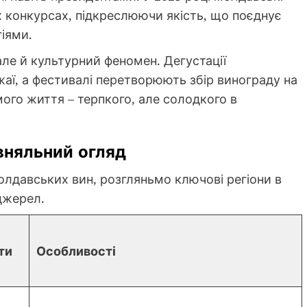
 конкурсах, підкреслюючи якість, що поєднує
іями.
але й культурний феномен. Дегустації
ї, а фестивалі перетворюють збір винограду на
ого життя – терпкого, але солодкого в
вняльний огляд
олдавських вин, розгляньмо ключові регіони в
 джерел.
ти
Особливості