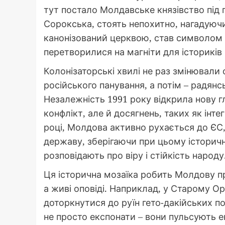
тут постало Молдавське князівство під 
Сорокська, стоять непохитно, нагадуючи
канонізований церквою, став символом н
перетворилися на магніти для істориків і
Колонізаторські хвилі не раз змінювали 
російського панування, а потім – радян
Незалежність 1991 року відкрила нову г
конфлікт, але й досягнень, таких як інте
році, Молдова активно рухається до ЄС
державу, зберігаючи при цьому історичн
розповідають про віру і стійкість народу
Ця історична мозаїка робить Молдову п
а живі оповіді. Наприклад, у Старому О
доторкнутися до руїн гето-дакійських по
не просто експонати – вони пульсують 