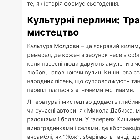
те, як історія формує сьогодення.
Культурні перлини: Тра
мистецтво
Культура Молдови – це яскравий килим,
ремесел, де кожен візерунок несе в соб
коли навесні люди дарують амулети з че
любов, наповнюючи вулиці Кишинева свя
народних пісень, що супроводжують танц
переплітається з етнічними мотивами.
Література і мистецтво додають глибини
чи сучасні автори, як Микола Дабижа, 
радощами і болями. У галереях Кишинев
виноградниками і селами, де абстракціо
ансамблі, як “Жок”, зберігають танці, що