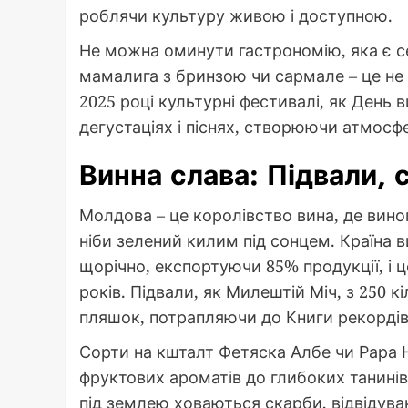
роблячи культуру живою і доступною.
Не можна оминути гастрономію, яка є с
мамалига з бринзою чи сармале – це не 
2025 році культурні фестивалі, як День 
дегустаціях і піснях, створюючи атмосфе
Винна слава: Підвали, 
Молдова – це королівство вина, де вино
ніби зелений килим під сонцем. Країна в
щорічно, експортуючи 85% продукції, і 
років. Підвали, як Милештій Міч, з 250 
пляшок, потрапляючи до Книги рекордів Г
Сорти на кшталт Фетяска Албе чи Рара Н
фруктових ароматів до глибоких танинів.
під землею ховаються скарби, відвідуван