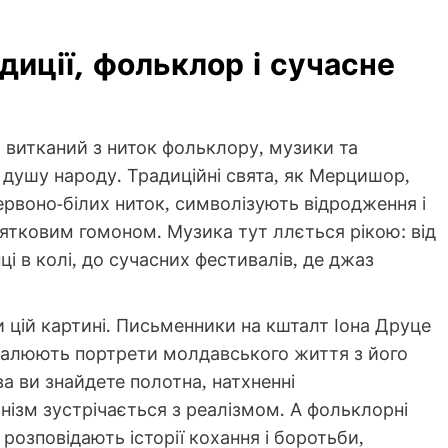
диції, фольклор і сучасне
 витканий з ниток фольклору, музики та
і душу народу. Традиційні свята, як Мерцишор,
рвоно-білих ниток, символізують відродження і
тковим гомоном. Музика тут ллється рікою: від
і в колі, до сучасних фестивалів, де джаз
 цій картині. Письменники на кшталт Іона Друце
малюють портрети молдавського життя з його
а ви знайдете полотна, натхненні
нізм зустрічається з реалізмом. А фольклорні
 розповідають історії кохання і боротьби,