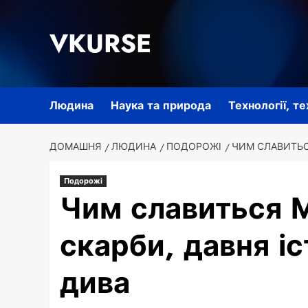
Перейти
до
VKURSE
вмісту
Людина
Наука та природа
Технології, т
ДОМАШНЯ
ЛЮДИНА
ПОДОРОЖІ
ЧИМ СЛАВИТЬСЯ
Подорожі
Чим славиться М
скарби, давня іс
дива