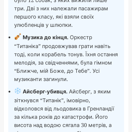
три. Дві з них належали пасажирам
першого класу, які взяли своїх
улюбленців у шлюпки.
Музика до кінця.
Оркестр
“Титаніка” продовжував грати навіть
тоді, коли корабель тонув. Їхня остання
мелодія, за свідченнями, була гімном
“Ближче, мій Боже, до Тебе”. Усі
музиканти загинули.
Айсберг-убивця.
Айсберг, з яким
зіткнувся “Титанік”, імовірно,
відколовся від льодовика в Гренландії
за кілька років до катастрофи. Його
висота над водою сягала 30 метрів, а