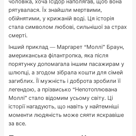
чоловіка, хоча Ісідор наполягав, щоб вона
рятувалася. Їх знайшли мертвими,
обійнятими, у крижаній воді. Ця історія
стала символом любові, сильнішої за страх
смерті.
Інший приклад — Маргарет “Моллі” Браун,
американська філантропка, яка після
порятунку допомагала іншим пасажирам у
шлюпці, а згодом зібрала кошти для сімей
загиблих. Її мужність і доброта зробили її
легендою, а прізвисько “Непотоплювана
Моллі” стало відомим усьому світу. Ці
історії нагадують, що навіть у найтемніші
моменти людяність може сяяти яскравіше
за все.