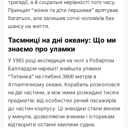
трагедії, а й соціальні нерівності того часу.
Принцип “жінки та діти першими” врятував
багатьох, але залишив сотні чоловіків без
шансу на життя.
Таємниці на дні океану: Що ми
знаємо про уламки
У 1985 році експедиція на чолі з Робертом
Баллардом нарешті знайшла уламки
“Титаніка” на глибині 3800 метрів в
Атлантичному океані. Корабель розколовся
на дві частини, а між ними розкидані тисячі
предметів: від особистих речей пасажирів
до частин корпусу. Ці знахідки стали вікном
у минуле, дозволяючи вченим і історикам
відтворити останні хвилини судна.