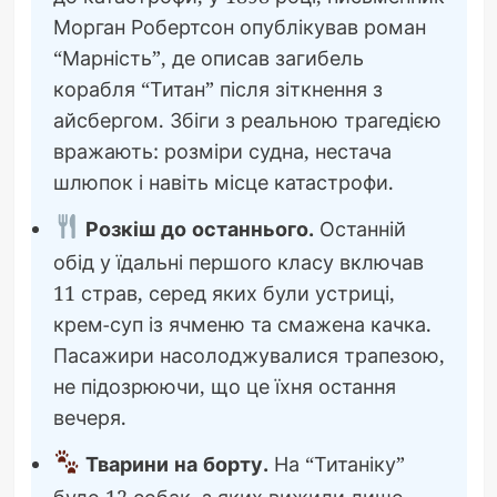
Морган Робертсон опублікував роман
“Марність”, де описав загибель
корабля “Титан” після зіткнення з
айсбергом. Збіги з реальною трагедією
вражають: розміри судна, нестача
шлюпок і навіть місце катастрофи.
Розкіш до останнього.
Останній
обід у їдальні першого класу включав
11 страв, серед яких були устриці,
крем-суп із ячменю та смажена качка.
Пасажири насолоджувалися трапезою,
не підозрюючи, що це їхня остання
вечеря.
Тварини на борту.
На “Титаніку”
було 12 собак, з яких вижили лише