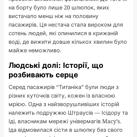
на борту було лише 20 шлюпок, яких
вистачало менш ніж на половину
пасажирів. Ця нестача стала вироком для
сотень людей, які опинилися в крижаній
воді, де вижити довше кількох хвилин було
майже неможливо.
Людські долі: Історії, що
розбивають серце
Серед пасажирів “Титаніка” були люди з
різних куточків світу, кожен із власною
мрією. Одна з найзворушливіших історій
належить подружжю Штраусів — Ісідору та
Іді, власникам мережі універмагів Macy’s.
Іда відмовилася сісти в шлюпку без свого