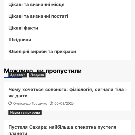
Цікаві та визначні місця
Цікаві та визначні постаті
Цікаві факти
Шкідники
Ювелірні вироби та прикраси
Можливо, ви пропустили
Здоров'я
Людина
Чому хочеться солоного: фізіологія, сигнали тіла і
як діяти
Олександр Троценко
06/08/2026
Наука та природа
Пустеля Сахара: найбільша спекотна пустеля
планети