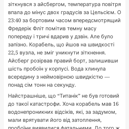
зіткнувся з айсбергом, температура повітря
впала до мінус двох градусів за Цельсієм. О
23:40 за бортовим часом впередсмотрящий
Фредерік Фліт помітив темну масу
попереду і тричі вдарив у дзвін. Але було
запізно. Корабель, що йшов на швидкості
22,5 вузла, не зміг уникнути зіткнення.
Айсберг розірвав правий борт, залишивши
шість пробоїн у корпусі. Вода хлинула
всередину з неймовірною швидкістю —
понад сім тонн на секунду.
Найстрашніше, що “Титанік” не був готовий
до такої катастрофи. Хоча корабель мав 16
водонепроникних відсіків, які, за задумом,
мали врятувати його від затоплення,
пробоїни виявилися фатальними. До того ж