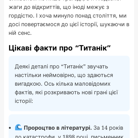
жаги до відкриттів, що іноді межує з
гордістю. І хоча минуло понад століття, ми
досі повертаємося до цієї історії, шукаючи в
ній сенс.
Цікаві факти про “Титанік”
Деякі деталі про “Титанік” звучать
настільки неймовірно, що здаються
вигадкою. Ось кілька маловідомих
фактів, які розкривають нові грані цієї
історії:
Пророцтво в літературі.
За 14 років
до катастрофи, у 1898 році, письменник