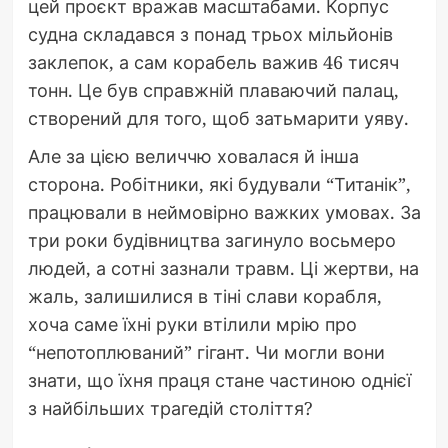
цей проєкт вражав масштабами. Корпус
судна складався з понад трьох мільйонів
заклепок, а сам корабель важив 46 тисяч
тонн. Це був справжній плаваючий палац,
створений для того, щоб затьмарити уяву.
Але за цією величчю ховалася й інша
сторона. Робітники, які будували “Титанік”,
працювали в неймовірно важких умовах. За
три роки будівництва загинуло восьмеро
людей, а сотні зазнали травм. Ці жертви, на
жаль, залишилися в тіні слави корабля,
хоча саме їхні руки втілили мрію про
“непотоплюваний” гігант. Чи могли вони
знати, що їхня праця стане частиною однієї
з найбільших трагедій століття?