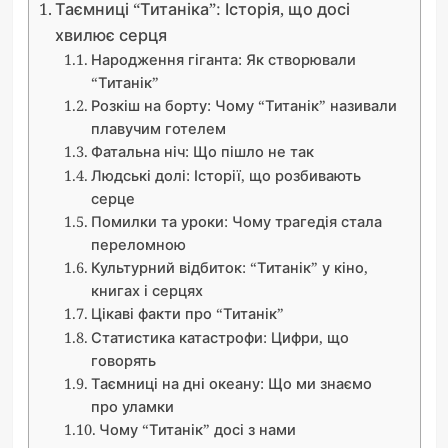
Таємниці “Титаніка”: Історія, що досі
хвилює серця
Народження гіганта: Як створювали
“Титанік”
Розкіш на борту: Чому “Титанік” називали
плавучим готелем
Фатальна ніч: Що пішло не так
Людські долі: Історії, що розбивають
серце
Помилки та уроки: Чому трагедія стала
переломною
Культурний відбиток: “Титанік” у кіно,
книгах і серцях
Цікаві факти про “Титанік”
Статистика катастрофи: Цифри, що
говорять
Таємниці на дні океану: Що ми знаємо
про уламки
Чому “Титанік” досі з нами