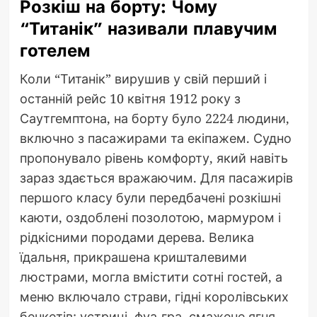
Розкіш на борту: Чому
“Титанік” називали плавучим
готелем
Коли “Титанік” вирушив у свій перший і
останній рейс 10 квітня 1912 року з
Саутгемптона, на борту було 2224 людини,
включно з пасажирами та екіпажем. Судно
пропонувало рівень комфорту, який навіть
зараз здається вражаючим. Для пасажирів
першого класу були передбачені розкішні
каюти, оздоблені позолотою, мармуром і
рідкісними породами дерева. Велика
їдальня, прикрашена кришталевими
люстрами, могла вмістити сотні гостей, а
меню включало страви, гідні королівських
бенкетів: устриці, фуа-гра, смажене ягня.