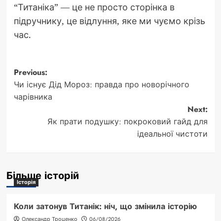
“Титаніка” — це не просто сторінка в
підручнику, це відлуння, яке ми чуємо крізь
час.
Post
Previous:
Чи існує Дід Мороз: правда про новорічного
navigation
чарівника
Next:
Як прати подушку: покроковий гайд для
ідеальної чистоти
Більше історій
Історія
Коли затонув Титанік: ніч, що змінила історію
Олександр Троценко
06/08/2026