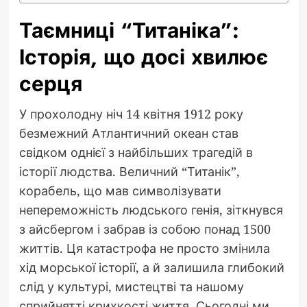
Таємниці “Титаніка”:
Історія, що досі хвилює
серця
У прохолодну ніч 14 квітня 1912 року
безмежний Атлантичний океан став
свідком однієї з найбільших трагедій в
історії людства. Величний “Титанік”,
корабель, що мав символізувати
непереможність людського генія, зіткнувся
з айсбергом і забрав із собою понад 1500
життів. Ця катастрофа не просто змінила
хід морської історії, а й залишила глибокий
слід у культурі, мистецтві та нашому
сприйнятті крихкості життя. Сьогодні ми