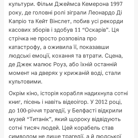
культури. Фільм Джеймса Кемерона 1997
року, де головні ролі зіграли Леонардо Ді
Капріо та Кейт Вінслет, побив усі рекорди
касових зборів і здобув 11 “Оскарів”. Ця
стрічка не просто розповіла про
катастрофу, а оживила її, показавши
людські емоції, кохання та втрати. Сцена,
де Джек малює Роуз, або їхній останній
момент на дверях у крижаній воді, стали
культовими.
Окрім кіно, історія корабля надихнула сотні
книг, пісень і навіть відеоігор. У 2012 році,
до 100-річчя трагедії, у Белфасті відкрили
музей “Титанік”, який щороку відвідують
сотні тисяч людей. Цей корабель став
символом не лише трагедії, а й людської