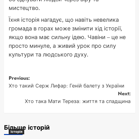
мистецтво.
Їхня історія нагадує, що навіть невелика
громада в горах може змінити хід історії,
якщо вона має сильну ідею. Чавіни – це не
просто минуле, а живий урок про силу
культури та людського духу.
Post
Previous:
Хто такий Серж Лифар: Геній балету з України
navigation
Next:
Хто така Мати Тереза: життя та спадщина
Більше історій
Історія