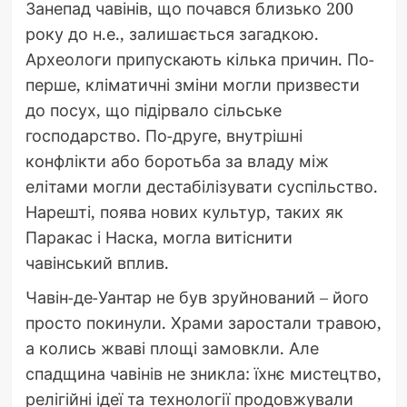
Занепад чавінів, що почався близько 200
року до н.е., залишається загадкою.
Археологи припускають кілька причин. По-
перше, кліматичні зміни могли призвести
до посух, що підірвало сільське
господарство. По-друге, внутрішні
конфлікти або боротьба за владу між
елітами могли дестабілізувати суспільство.
Нарешті, поява нових культур, таких як
Паракас і Наска, могла витіснити
чавінський вплив.
Чавін-де-Уантар не був зруйнований – його
просто покинули. Храми заростали травою,
а колись жваві площі замовкли. Але
спадщина чавінів не зникла: їхнє мистецтво,
релігійні ідеї та технології продовжували