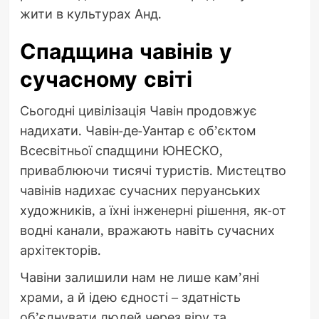
жити в культурах Анд.
Спадщина чавінів у
сучасному світі
Сьогодні цивілізація Чавін продовжує
надихати. Чавін-де-Уантар є об’єктом
Всесвітньої спадщини ЮНЕСКО,
приваблюючи тисячі туристів. Мистецтво
чавінів надихає сучасних перуанських
художників, а їхні інженерні рішення, як-от
водні канали, вражають навіть сучасних
архітекторів.
Чавіни залишили нам не лише кам’яні
храми, а й ідею єдності – здатність
об’єднувати людей через віру та