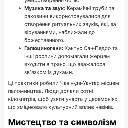
умиротворення богів.
Музика та звук:
Керамічні труби та
раковини використовувалися для
створення ритуальних звуків, які, за
віруваннями, наближали до
божественного.
Галюциногени:
Кактус Сан-Педро та
інші рослини допомагали жерцям
входити в транс, що вважалося
зв’язком із духами.
Ці практики робили Чавін-де-Уантар місцем
паломництва. Люди долали сотні
кілометрів, щоб узяти участь у церемоніях,
що зміцнювало культурний вплив чавінів.
Мистецтво та символізм