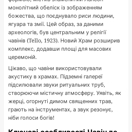
монолітний обеліск із зображенням
божества, що поєднувало риси людини,
ягуара та змії. Цей образ, за даними
археологів, був центральним у релігії
чавінів (Tello, 1923). Новий Храм розширив
комплекс, додавши площі для масових
церемоній.
Цікаво, що чавіни використовували
акустику в храмах. Підземні галереї
підсилювали звуки ритуальних труб,
створюючи містичну атмосферу. Уявіть, як
жерці, огорнуті димом священних трав,
грають на інструментах, а звук резонує,
ніби голоси богів!