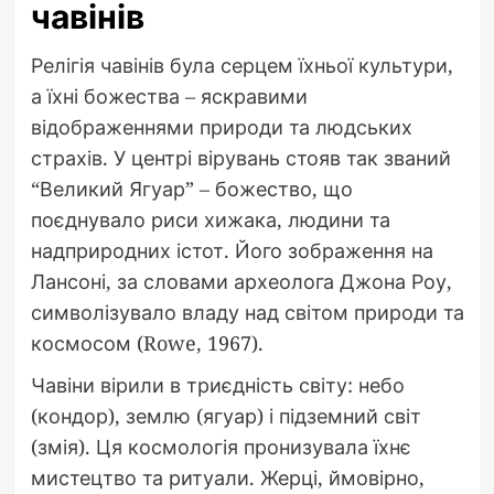
чавінів
Релігія чавінів була серцем їхньої культури,
а їхні божества – яскравими
відображеннями природи та людських
страхів. У центрі вірувань стояв так званий
“Великий Ягуар” – божество, що
поєднувало риси хижака, людини та
надприродних істот. Його зображення на
Лансоні, за словами археолога Джона Роу,
символізувало владу над світом природи та
космосом (Rowe, 1967).
Чавіни вірили в триєдність світу: небо
(кондор), землю (ягуар) і підземний світ
(змія). Ця космологія пронизувала їхнє
мистецтво та ритуали. Жерці, ймовірно,