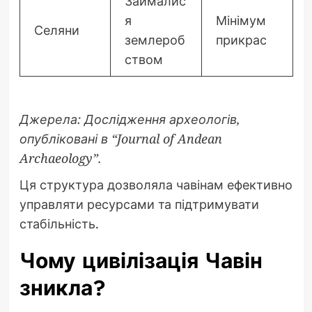
Займалис
я
Мінімум
Селяни
землероб
прикрас
ством
Джерела: Дослідження археологів,
опубліковані в “Journal of Andean
Archaeology”.
Ця структура дозволяла чавінам ефективно
управляти ресурсами та підтримувати
стабільність.
Чому цивілізація Чавін
зникла?