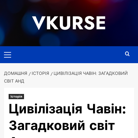
Перейти
до
VKURSE
вмісту
Основне
меню
ДОМАШНЯ
ІСТОРІЯ
ЦИВІЛІЗАЦІЯ ЧАВІН: ЗАГАДКОВИЙ
СВІТ АНД
Історія
Цивілізація Чавін:
Загадковий світ