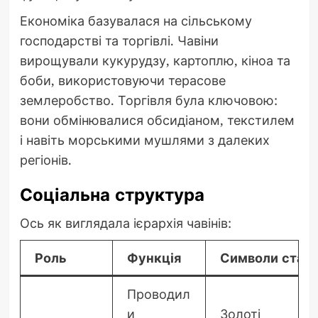
Економіка базувалася на сільському
господарстві та торгівлі. Чавіни
вирощували кукурудзу, картоплю, кіноа та
боби, використовуючи терасове
землеробство. Торгівля була ключовою:
вони обмінювалися обсидіаном, текстилем
і навіть морськими мушлями з далеких
регіонів.
Соціальна структура
Ось як виглядала ієрархія чавінів:
Роль
Функція
Символи стат
Проводил
и
Золоті