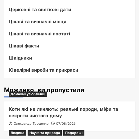
Церковні та святкові дати
Цікаві та визначні місця
Цікаві та визначні постаті
Цікаві факти
Шкідники
Ювелірні вироби та прикраси
Можливо, ви пропустили
Домашні улюбленці
Коти які не линяють: реальні породи, міфи та
секрети чистого дому
Олександр Троценко
07/08/2026
Людина
Наука та природа
Подорожі