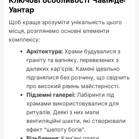
Ключові особливості Чавін-де-
Уантар
Щоб краще зрозуміти унікальність цього
місця, розглянемо основні елементи
комплексу:
Архітектура:
Храми будувалися з
граніту та вапняку, перевезених з
далеких кар’єрів. Камені ідеально
підганялися без розчину, що свідчить
про високий рівень майстерності.
Підземні галереї:
Лабіринти під
храмами використовувалися для
ритуалів. Деякі з них мали
вентиляційні шахти, які створювали
ефект “шепоту богів”.
Різьблення:
Кам’яні плити