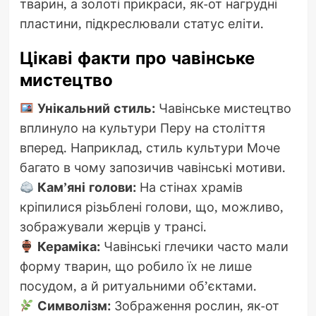
тварин, а золоті прикраси, як-от нагрудні
пластини, підкреслювали статус еліти.
Цікаві факти про чавінське
мистецтво
Унікальний стиль:
Чавінське мистецтво
вплинуло на культури Перу на століття
вперед. Наприклад, стиль культури Моче
багато в чому запозичив чавінські мотиви.
Кам’яні голови:
На стінах храмів
кріпилися різьблені голови, що, можливо,
зображували жерців у трансі.
Кераміка:
Чавінські глечики часто мали
форму тварин, що робило їх не лише
посудом, а й ритуальними об’єктами.
Символізм:
Зображення рослин, як-от