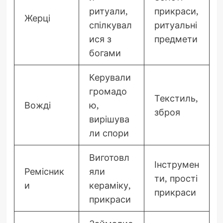
ритуали,
прикраси,
Жерці
спілкувал
ритуальні
ися з
предмети
богами
Керували
громадо
Текстиль,
Вожді
ю,
зброя
вирішува
ли спори
Виготовл
Інструмен
Ремісник
яли
ти, прості
и
кераміку,
прикраси
прикраси