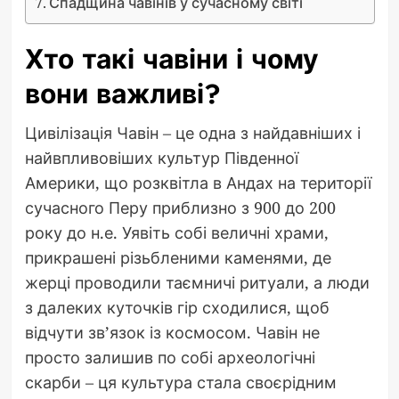
Спадщина чавінів у сучасному світі
Хто такі чавіни і чому
вони важливі?
Цивілізація Чавін – це одна з найдавніших і
найвпливовіших культур Південної
Америки, що розквітла в Андах на території
сучасного Перу приблизно з 900 до 200
року до н.е. Уявіть собі величні храми,
прикрашені різьбленими каменями, де
жерці проводили таємничі ритуали, а люди
з далеких куточків гір сходилися, щоб
відчути зв’язок із космосом. Чавін не
просто залишив по собі археологічні
скарби – ця культура стала своєрідним