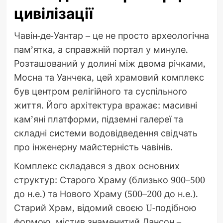
цивілізації
Чавін-де-Уантар – це не просто археологічна
пам’ятка, а справжній портал у минуле.
Розташований у долині між двома річками,
Мосна та Уанчека, цей храмовий комплекс
був центром релігійного та суспільного
життя. Його архітектура вражає: масивні
кам’яні платформи, підземні галереї та
складні системи водовідведення свідчать
про інженерну майстерність чавінів.
Комплекс складався з двох основних
структур: Старого Храму (близько 900–500
до н.е.) та Нового Храму (500–200 до н.е.).
Старий Храм, відомий своєю U-подібною
формою, містив знаменитий Лансон –