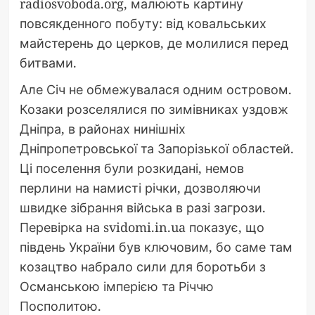
radiosvoboda.org, малюють картину
повсякденного побуту: від ковальських
майстерень до церков, де молилися перед
битвами.
Але Січ не обмежувалася одним островом.
Козаки розселялися по зимівниках уздовж
Дніпра, в районах нинішніх
Дніпропетровської та Запорізької областей.
Ці поселення були розкидані, немов
перлини на намисті річки, дозволяючи
швидке зібрання війська в разі загрози.
Перевірка на svidomi.in.ua показує, що
південь України був ключовим, бо саме там
козацтво набрало сили для боротьби з
Османською імперією та Річчю
Посполитою.