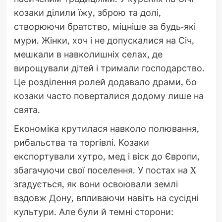
козаки ділили їжу, зброю та долі,
створюючи братство, міцніше за будь-які
мури. Жінки, хоч і не допускалися на Січ,
мешкали в навколишніх селах, де
вирощували дітей і тримали господарство.
Це розділення ролей додавало драми, бо
козаки часто поверталися додому лише на
свята.
Економіка крутилася навколо полювання,
рибальства та торгівлі. Козаки
експортували хутро, мед і віск до Європи,
збагачуючи свої поселення. У постах на X
згадується, як вони освоювали землі
вздовж Дону, впливаючи навіть на сусідні
культури. Але були й темні сторони: