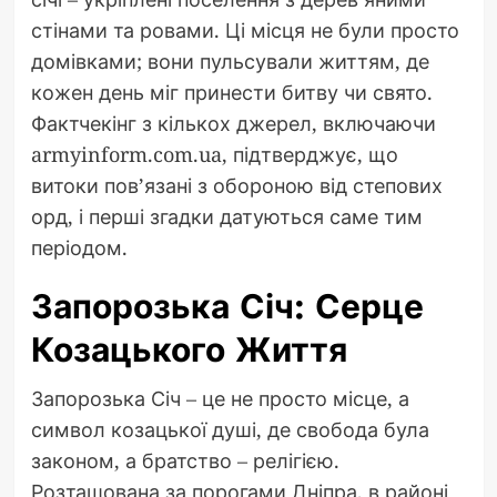
стінами та ровами. Ці місця не були просто
домівками; вони пульсували життям, де
кожен день міг принести битву чи свято.
Фактчекінг з кількох джерел, включаючи
armyinform.com.ua, підтверджує, що
витоки пов’язані з обороною від степових
орд, і перші згадки датуються саме тим
періодом.
Запорозька Січ: Серце
Козацького Життя
Запорозька Січ – це не просто місце, а
символ козацької душі, де свобода була
законом, а братство – релігією.
Розташована за порогами Дніпра, в районі