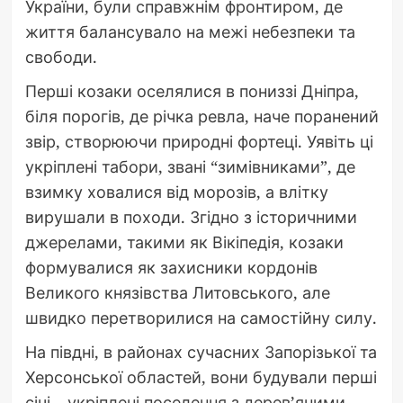
України, були справжнім фронтиром, де
життя балансувало на межі небезпеки та
свободи.
Перші козаки оселялися в пониззі Дніпра,
біля порогів, де річка ревла, наче поранений
звір, створюючи природні фортеці. Уявіть ці
укріплені табори, звані “зимівниками”, де
взимку ховалися від морозів, а влітку
вирушали в походи. Згідно з історичними
джерелами, такими як Вікіпедія, козаки
формувалися як захисники кордонів
Великого князівства Литовського, але
швидко перетворилися на самостійну силу.
На півдні, в районах сучасних Запорізької та
Херсонської областей, вони будували перші
січі – укріплені поселення з дерев’яними