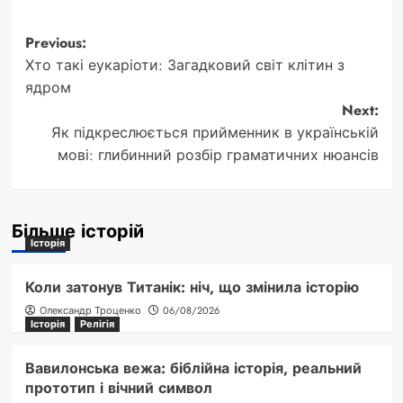
Post
Previous:
Хто такі еукаріоти: Загадковий світ клітин з
navigation
ядром
Next:
Як підкреслюється прийменник в українській
мові: глибинний розбір граматичних нюансів
Більше історій
Історія
Коли затонув Титанік: ніч, що змінила історію
Олександр Троценко
06/08/2026
Історія
Релігія
Вавилонська вежа: біблійна історія, реальний
прототип і вічний символ