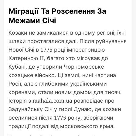
Міграції Та Розселення За
Межами Січі
Козаки не замикалися в одному регіоні; їхні
шляхи простягалися далі. Після руйнування
Нової Січі в 1775 році імператрицею
Катериною II, багато хто мігрував до
Кубані, де утворили Чорноморське
козацьке військо. Ці землі, нині частина
Росії, але з глибокими українськими
коренями, стали новим домом для тисяч.
Історія з mahala.com.ua розповідає про
Задунайську Січ у гирлі Дунаю, де козаки
оселилися після 1775 року, зберігаючи
традиції подалі від московського ярма.