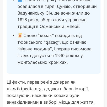
оселилася в гирлі Дунаю, створивши
Задунайську Січ, де вони жили до
1828 року, зберігаючи українські
традиції в Османській імперії.
Слово “козак” походить від
тюркського “qazaq”, що означає
“вільна людина”, і перша письмова
згадка датується 1240 роком у
монгольських хроніках.
Ці факти, перевірені з джерел як
uk.wikipedia.org, додають барв історії,
показуючи, наскільки козаки були
винахідливими в виборі місць для життя.