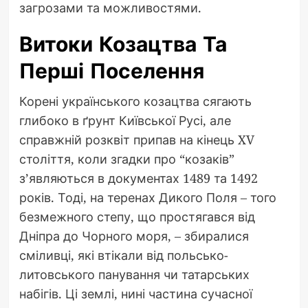
загрозами та можливостями.
Витоки Козацтва Та
Перші Поселення
Корені українського козацтва сягають
глибоко в ґрунт Київської Русі, але
справжній розквіт припав на кінець XV
століття, коли згадки про “козаків”
з’являються в документах 1489 та 1492
років. Тоді, на теренах Дикого Поля – того
безмежного степу, що простягався від
Дніпра до Чорного моря, – збиралися
сміливці, які втікали від польсько-
литовського панування чи татарських
набігів. Ці землі, нині частина сучасної