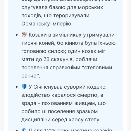
слугувала базою для морських
походів, що тероризували
Османську імперію.
Козаки в зимівниках утримували
тисячі коней, бо кіннота була їхньою
головною силою; один козак міг
мати до 20 скакунів, роблячи
поселення справжніми “степовими
ранчо”.
У Січі існував суворий кодекс:
злодійство каралося смертю, а
зрада – похованням живцем, що
робило ці поселення зразком
дисципліни серед хаосу степу.
Після 1775 року частина козаків