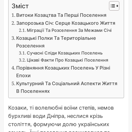
Зміст
Витоки Козацтва Та Перші Поселення
Запорозька Січ: Серце Козацького Життя
Міграції Та Розселення За Межами Січі
Козацькі Полки Та Територіальне
Розселення
Сучасні Сліди Козацьких Поселень
Цікаві Факти Про Козацькі Поселення
Порівняння Козацьких Поселень У Різні
Епохи
Культурний Та Соціальний Аспекти Життя
В Поселеннях
Козаки, ті волелюбні воїни степів, немов
бурхливі води Дніпра, неслися крізь
століття, формуючи долю українських