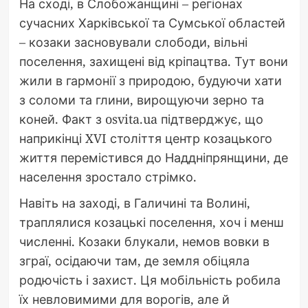
На сході, в Слобожанщині – регіонах
сучасних Харківської та Сумської областей
– козаки засновували слободи, вільні
поселення, захищені від кріпацтва. Тут вони
жили в гармонії з природою, будуючи хати
з соломи та глини, вирощуючи зерно та
коней. Факт з osvita.ua підтверджує, що
наприкінці XVI століття центр козацького
життя перемістився до Наддніпрянщини, де
населення зростало стрімко.
Навіть на заході, в Галичині та Волині,
траплялися козацькі поселення, хоч і менш
численні. Козаки блукали, немов вовки в
зграї, осідаючи там, де земля обіцяла
родючість і захист. Ця мобільність робила
їх невловимими для ворогів, але й