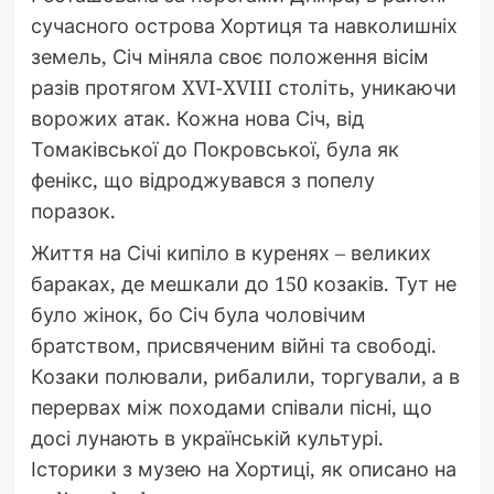
сучасного острова Хортиця та навколишніх
земель, Січ міняла своє положення вісім
разів протягом XVI-XVIII століть, уникаючи
ворожих атак. Кожна нова Січ, від
Томаківської до Покровської, була як
фенікс, що відроджувався з попелу
поразок.
Життя на Січі кипіло в куренях – великих
бараках, де мешкали до 150 козаків. Тут не
було жінок, бо Січ була чоловічим
братством, присвяченим війні та свободі.
Козаки полювали, рибалили, торгували, а в
перервах між походами співали пісні, що
досі лунають в українській культурі.
Історики з музею на Хортиці, як описано на