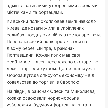
адміністративними утвореннями з селами,
містечками та фортецями.
Київський полк охоплював землі навколо
Києва, де козаки жили в укріплених
садибах, поєднуючи війну з господарством.
Переяславський полк простягався на
лівому березі Дніпра, в районах
Полтавщини. Кожен полк мав свої
особливості: десь переважало скотарство,
десь – торгівля хутром. Дані з mamayeva-
sloboda.kyiv.ua описують економіку – від
ковальства до торгівлі з Європою.
На півдні, в районах Одеси та Миколаєва,
козаки освоювали чорноморське
узбережжя, будуючи фортеці на кшталт