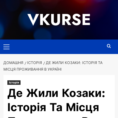
Перейти
до
VKURSE
вмісту
Основне
меню
ДОМАШНЯ
ІСТОРІЯ
ДЕ ЖИЛИ КОЗАКИ: ІСТОРІЯ ТА
МІСЦЯ ПРОЖИВАННЯ В УКРАЇНІ
Історія
Де Жили Козаки:
Історія Та Місця