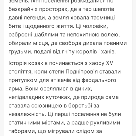
земель. Їхні поселення розкидалися по
безкрайніх просторах, де вітер шепотів
давні легенди, а земля ховала таємниці
битв і щоденного життя. Ці чоловіки,
озброєні шаблями та непохитною волею,
обирали місця, де свобода дихала повними
грудьми, подалі від гніту королів і ханів.
Історія козаків починається з хаосу XV
століття, коли степи Подніпров’я ставали
притулком для втікачів від феодального
ярма. Вони оселялися в диких,
непідвладних куточках, де природа сама
ставала союзницею в боротьбі за
незалежність. Ці перші поселення не були
статичними містами, а радше рухливими
таборами, що мігрували слідом за