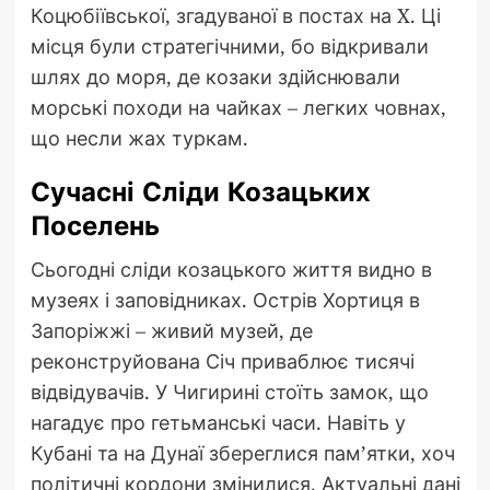
Коцюбіївської, згадуваної в постах на X. Ці
місця були стратегічними, бо відкривали
шлях до моря, де козаки здійснювали
морські походи на чайках – легких човнах,
що несли жах туркам.
Сучасні Сліди Козацьких
Поселень
Сьогодні сліди козацького життя видно в
музеях і заповідниках. Острів Хортиця в
Запоріжжі – живий музей, де
реконструйована Січ приваблює тисячі
відвідувачів. У Чигирині стоїть замок, що
нагадує про гетьманські часи. Навіть у
Кубані та на Дунаї збереглися пам’ятки, хоч
політичні кордони змінилися. Актуальні дані