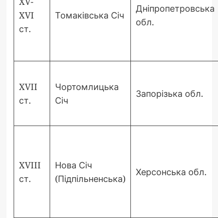
XV-
Дніпропетровська
XVI
Томаківська Січ
обл.
ст.
XVII
Чортомлицька
Запорізька обл.
ст.
Січ
XVIII
Нова Січ
Херсонська обл.
ст.
(Підпільненська)