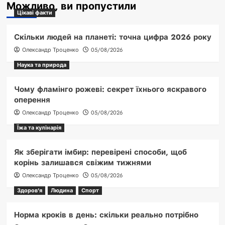
Можливо, ви пропустили
Цікаві факти
Скільки людей на планеті: точна цифра 2026 року
Олександр Троценко
05/08/2026
Наука та природа
Чому фламінго рожеві: секрет їхнього яскравого
оперення
Олександр Троценко
05/08/2026
Їжа та кулінарія
Як зберігати імбир: перевірені способи, щоб
корінь залишався свіжим тижнями
Олександр Троценко
05/08/2026
Здоров'я
Людина
Спорт
Норма кроків в день: скільки реально потрібно