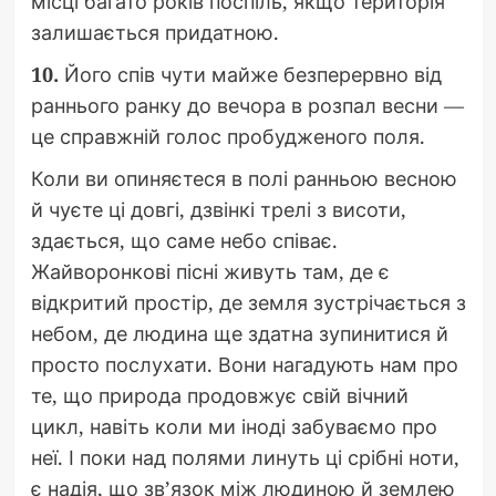
місці багато років поспіль, якщо територія
залишається придатною.
10.
Його спів чути майже безперервно від
раннього ранку до вечора в розпал весни —
це справжній голос пробудженого поля.
Коли ви опиняєтеся в полі ранньою весною
й чуєте ці довгі, дзвінкі трелі з висоти,
здається, що саме небо співає.
Жайворонкові пісні живуть там, де є
відкритий простір, де земля зустрічається з
небом, де людина ще здатна зупинитися й
просто послухати. Вони нагадують нам про
те, що природа продовжує свій вічний
цикл, навіть коли ми іноді забуваємо про
неї. І поки над полями линуть ці срібні ноти,
є надія, що зв’язок між людиною й землею