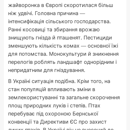
жайворонка в Європі скоротилася більш
ніж удвічі. Головна причина —
інтенсифікація сільського господарства.
Ранні косовиці та збирання врожаю
знищують гнізда й пташенят. Пестициди
зменшують кількість комах — основної їжі
для потомства. Монокультури й зникнення
перелогів роблять ландшафт однорідним і
непридатним для гніздування.
В Україні ситуація подібна. Крім того, на
стан популяцій впливають зміни в
землекористуванні та загальне скорочення
площ природних луків і степів. Птах
перебуває під охороною Бернської
конвенції та Директиви ЄС про захист
диких птахів. В Україні він не внесений до