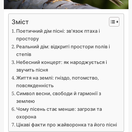
Зміст
Поетичний дім пісні: зв’язок птаха і
простору
Реальний дім: відкриті простори полів і
степів
Небесний концерт: як народжується і
звучить пісня
Життя на землі: гніздо, потомство,
повсякденність
Символ весни, свободи й гармонії з
землею
Чому пісень стає менше: загрози та
охорона
Цікаві факти про жайворонка та його пісні