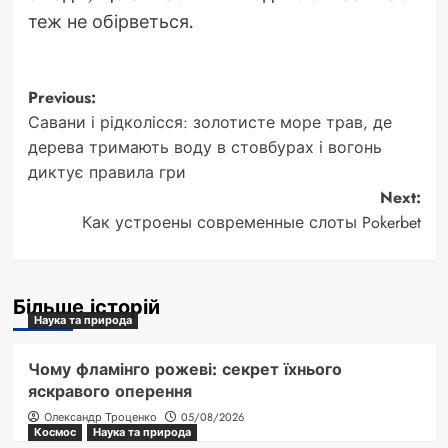
теж не обірветься.
Post
Previous:
Савани і рідколісся: золотисте море трав, де
navigation
дерева тримають воду в стовбурах і вогонь
диктує правила гри
Next:
Как устроены современные слоты Pokerbet
Більше історій
Наука та природа
Чому фламінго рожеві: секрет їхнього
яскравого оперення
Олександр Троценко
05/08/2026
Космос
Наука та природа