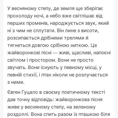
У весняному степу, де земля ще зберігає
прохолоду ночі, а небо вже світлішає від
перших променів, народжується звук, який
ні з чим не сплутати. Він лине з висоти,
розсипається дрібними трелями й
тягнеться довгою срібною ниткою. Це
жайворонкові пісні — живі, щасливі, напоєні
світлом і простором. Вони не просто
звучать. Вони існують у певному місці, у
певній стихії, і птах ніколи не розлучається
з ними.
Євген Гуцало в своєму поетичному тексті
дав точну відповідь: жайворонкова пісня
живе у весняному степу, на зеленому
роздоллі. Вона спить разом із пташкою біля