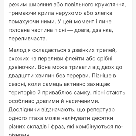
режим ширяння або повільного кружляння,
тримаючи крила нерухомо або злегка
помахуючи ними. У цей момент і лине
головна частина пісні — довга, дзвінка,
переливчаста.
Мелодія складається з дзвінких трелей,
схожих на переливи флейти або срібні
дзвіночки. Вона може тривати від двох до
двадцяти хвилин без перерви. Пізніше в
сезоні, коли самець активно захищає
територію й приваблює самку, пісні стають
особливо довгими й насиченими.
Дослідники відзначають, що репертуар
одного птаха може налічувати десятки
різних складів і фраз, які комбінуються по-
різному.