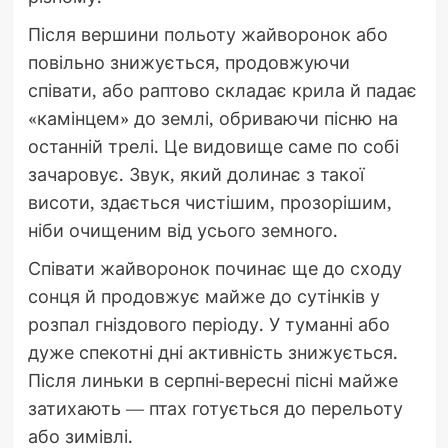
Після вершини польоту жайворонок або
повільно знижується, продовжуючи
співати, або раптово складає крила й падає
«камінцем» до землі, обриваючи пісню на
останній трелі. Це видовище саме по собі
зачаровує. Звук, який долинає з такої
висоти, здається чистішим, прозорішим,
ніби очищеним від усього земного.
Співати жайворонок починає ще до сходу
сонця й продовжує майже до сутінків у
розпал гніздового періоду. У туманні або
дуже спекотні дні активність знижується.
Після линьки в серпні-вересні пісні майже
затихають — птах готується до перельоту
або зимівлі.