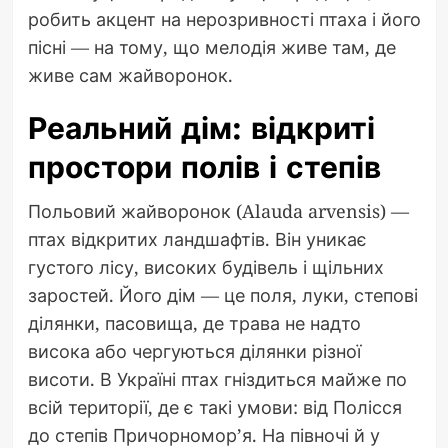
робить акцент на нерозривності птаха і його
пісні — на тому, що мелодія живе там, де
живе сам жайворонок.
Реальний дім: відкриті
простори полів і степів
Польовий жайворонок (Alauda arvensis) —
птах відкритих ландшафтів. Він уникає
густого лісу, високих будівель і щільних
заростей. Його дім — це поля, луки, степові
ділянки, пасовища, де трава не надто
висока або чергуються ділянки різної
висоти. В Україні птах гніздиться майже по
всій території, де є такі умови: від Полісся
до степів Причорномор’я. На півночі й у