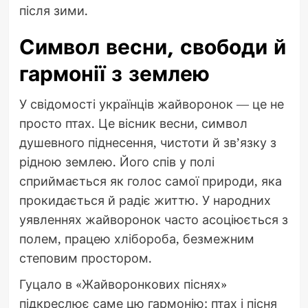
після зими.
Символ весни, свободи й
гармонії з землею
У свідомості українців жайворонок — це не
просто птах. Це вісник весни, символ
душевного піднесення, чистоти й зв’язку з
рідною землею. Його спів у полі
сприймається як голос самої природи, яка
прокидається й радіє життю. У народних
уявленнях жайворонок часто асоціюється з
полем, працею хлібороба, безмежним
степовим простором.
Гуцало в «Жайворонкових піснях»
підкреслює саме цю гармонію: птах і пісня