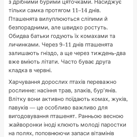
з дрібними бурими цяточками. Насиджує
тільки самка протягом 11–14 днів.
Пташенята вилуплюються сліпими й
безпорадними, але швидко ростуть.
Обидва батьки годують їх комахами та
личинками. Через 9–11 днів пташенята
залишають гніздо, а ще через тиждень-два
вже вміють літати. Часто буває друга
кладка в червні.
Харчування дорослих птахів переважно
рослинне: насіння трав, злаків, бур’янів.
Влітку вони активно поїдають комах, жуків,
павуків — це особливо важливо для
вигодовування пташенят. Ранньою весною
жайворонки іноді клюють молоді паростки
на полях, поповнюючи запаси вітамінів