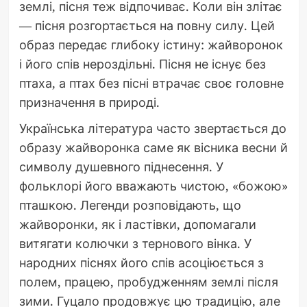
землі, пісня теж відпочиває. Коли він злітає
— пісня розгортається на повну силу. Цей
образ передає глибоку істину: жайворонок
і його спів нероздільні. Пісня не існує без
птаха, а птах без пісні втрачає своє головне
призначення в природі.
Українська література часто звертається до
образу жайворонка саме як вісника весни й
символу душевного піднесення. У
фольклорі його вважають чистою, «божою»
пташкою. Легенди розповідають, що
жайворонки, як і ластівки, допомагали
витягати колючки з тернового вінка. У
народних піснях його спів асоціюється з
полем, працею, пробудженням землі після
зими. Гуцало продовжує цю традицію, але