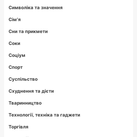
Символіка та значення
Сім'я
Сни та прикмети
Соки
Соціум
Спорт
Суспільство
Схуднення та дієти
Тваринництво
Технології, техніка та гаджети
Торгівля