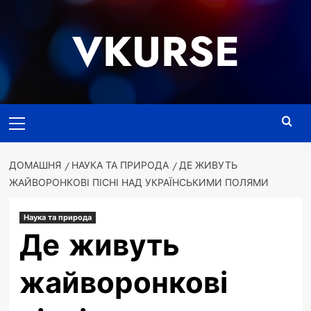
Перейти
до
VKURSE
вмісту
Основне
меню
ДОМАШНЯ
НАУКА ТА ПРИРОДА
ДЕ ЖИВУТЬ
ЖАЙВОРОНКОВІ ПІСНІ НАД УКРАЇНСЬКИМИ ПОЛЯМИ
Наука та природа
Де живуть
жайворонкові