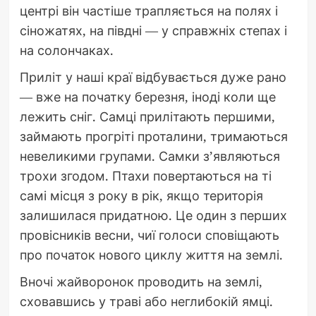
центрі він частіше трапляється на полях і
сіножатях, на півдні — у справжніх степах і
на солончаках.
Приліт у наші краї відбувається дуже рано
— вже на початку березня, іноді коли ще
лежить сніг. Самці прилітають першими,
займають прогріті проталини, тримаються
невеликими групами. Самки з’являються
трохи згодом. Птахи повертаються на ті
самі місця з року в рік, якщо територія
залишилася придатною. Це один з перших
провісників весни, чиї голоси сповіщають
про початок нового циклу життя на землі.
Вночі жайворонок проводить на землі,
сховавшись у траві або неглибокій ямці.