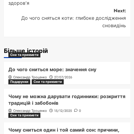
navigation
здоров’я
Next:
До чого сняться коти: глибоке дослідження
сновидінь
Більше історій
Сни та прикмети
До чого сниться море: значення сну
Олександр Троценко
27/07/2026
Подарунки
Сни та прикмети
Чому не можна дарувати годинники: розкриття
традицій і забобонів
Олександр Троценко
15/12/2025
0
Сни та прикмети
Чому сниться один і той самий сон: причини,