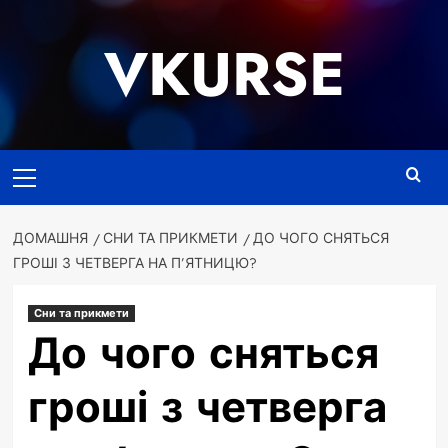
Перейти
до
VKURSE
вмісту
Основне
меню
ДОМАШНЯ
СНИ ТА ПРИКМЕТИ
ДО ЧОГО СНЯТЬСЯ
ГРОШІ З ЧЕТВЕРГА НА П’ЯТНИЦЮ?
Сни та прикмети
До чого сняться
гроші з четверга