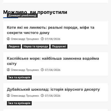
Можливо, ви пропустили
Домашні улюбленці
Коти які не линяють: реальні породи, міфи та
секрети чистого дому
Олександр Троценко
07/08/2026
Людина
Наука та природа
Подорожі
Каспійське море: найбільша замкнена водойма
світу
Олександр Троценко
07/08/2026
Їжа та кулінарія
Дубайський шоколад: історія вірусного десерту
Олександр Троценко
07/08/2026
Їжа та кулінарія