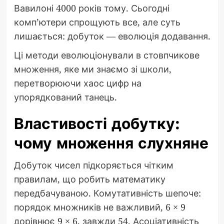
Вавилоні 4000 років тому. Сьогодні
комп’ютери спрощують все, але суть
лишається: добуток — еволюція додавання.
Ці методи еволюціонували в стовпчикове
множення, яке ми знаємо зі школи,
перетворюючи хаос цифр на
упорядкований танець.
Властивості добутку:
чому множення слухняне
Добуток чисел підкоряється чітким
правилам, що робить математику
передбачуваною. Комутативність шепоче:
порядок множників не важливий, 6 × 9
дорівнює 9 × 6, завжди 54. Асоціативність