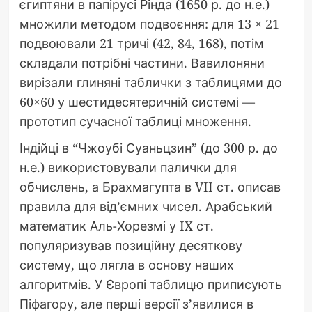
єгиптяни в папірусі Рінда (1650 р. до н.е.)
множили методом подвоєння: для 13 × 21
подвоювали 21 тричі (42, 84, 168), потім
складали потрібні частини. Вавилоняни
вирізали глиняні таблички з таблицями до
60×60 у шестидесятеричній системі —
прототип сучасної таблиці множення.
Індійці в “Чжоубі Суаньцзин” (до 300 р. до
н.е.) використовували палички для
обчислень, а Брахмагупта в VII ст. описав
правила для від’ємних чисел. Арабський
математик Аль-Хорезмі у IX ст.
популяризував позиційну десяткову
систему, що лягла в основу наших
алгоритмів. У Європі таблицю приписують
Піфагору, але перші версії з’явилися в