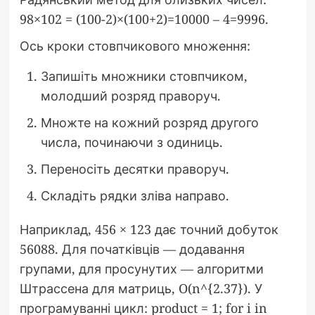
98×102 = (100-2)×(100+2)=10000 – 4=9996.
Ось кроки стовпчикового множення:
Запишіть множники стовпчиком,
молодший розряд праворуч.
Множте на кожний розряд другого
числа, починаючи з одиниць.
Переносіть десятки праворуч.
Складіть рядки зліва направо.
Наприклад, 456 × 123 дає точний добуток
56088. Для початківців — додавання
групами, для просунутих — алгоритми
Штрассена для матриць, O(n^{2.37}). У
програмуванні цикл: product = 1; for i in