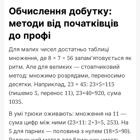
Обчислення добутку:
методи від початківців
до профі
Для малих чисел достатньо таблиці
множення, де 8 × 7 = 56 запам’ятовується як
ритм. Але для великих — стовпчиковий
метод: множимо розрядами, переносимо
десятки. Наприклад, 23 × 45: 23×5=115
(пишемо 5, перенос 11), 23×40=920, сума
1035.
В умі трюки оживають: множення на 11 —
сума цифр між ними (23×11: 2+3=5, 253). На
5 для парних — половина з нулем (18×5=90).
Радянський метод для близьких чисел: