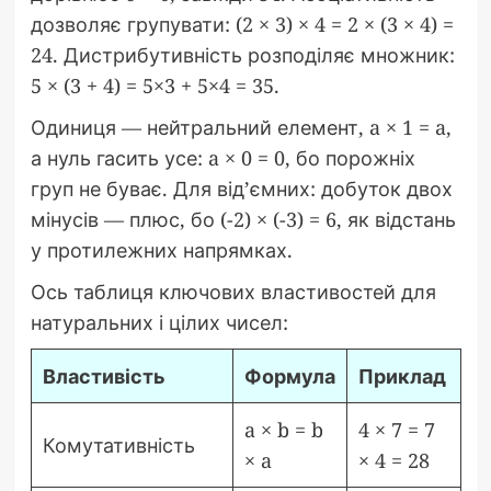
дозволяє групувати: (2 × 3) × 4 = 2 × (3 × 4) =
24. Дистрибутивність розподіляє множник:
5 × (3 + 4) = 5×3 + 5×4 = 35.
Одиниця — нейтральний елемент, a × 1 = a,
а нуль гасить усе: a × 0 = 0, бо порожніх
груп не буває. Для від’ємних: добуток двох
мінусів — плюс, бо (-2) × (-3) = 6, як відстань
у протилежних напрямках.
Ось таблиця ключових властивостей для
натуральних і цілих чисел:
Властивість
Формула
Приклад
a × b = b
4 × 7 = 7
Комутативність
× a
× 4 = 28