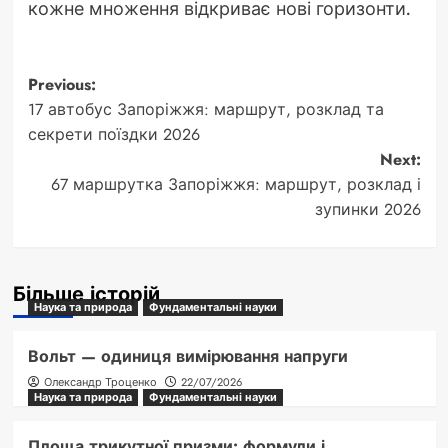
кожне множення відкриває нові горизонти.
Post
Previous:
17 автобус Запоріжжя: маршрут, розклад та
navigation
секрети поїздки 2026
Next:
67 маршрутка Запоріжжя: маршрут, розклад і
зупинки 2026
Більше історій
Наука та природа
Фундаментальні науки
Вольт — одиниця вимірювання напруги
Олександр Троценко
22/07/2026
Наука та природа
Фундаментальні науки
Площа трикутної призми: формули і