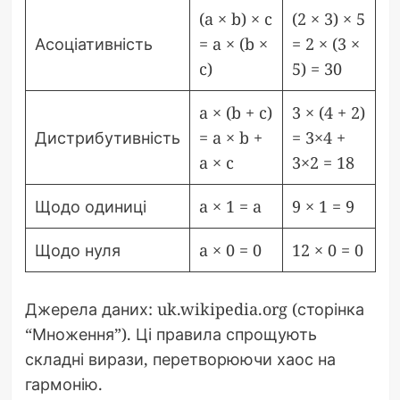
(a × b) × c
(2 × 3) × 5
Асоціативність
= a × (b ×
= 2 × (3 ×
c)
5) = 30
a × (b + c)
3 × (4 + 2)
Дистрибутивність
= a × b +
= 3×4 +
a × c
3×2 = 18
Щодо одиниці
a × 1 = a
9 × 1 = 9
Щодо нуля
a × 0 = 0
12 × 0 = 0
Джерела даних: uk.wikipedia.org (сторінка
“Множення”). Ці правила спрощують
складні вирази, перетворюючи хаос на
гармонію.