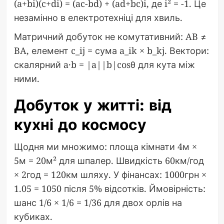
(a+bi)(c+di) = (ac-bd) + (ad+bc)i, де i² = -1. Це
незамінно в електротехніці для хвиль.
Матричний добуток не комутативний: AB ≠
BA, елемент c_ij = сума a_ik × b_kj. Вектори:
скалярний a·b = |a||b|cosθ для кута між
ними.
Добуток у житті: від
кухні до космосу
Щодня ми множимо: площа кімнати 4м ×
5м = 20м² для шпалер. Швидкість 60км/год
× 2год = 120км шляху. У фінансах: 1000грн ×
1.05 = 1050 після 5% відсотків. Ймовірність:
шанс 1/6 × 1/6 = 1/36 для двох орлів на
кубиках.