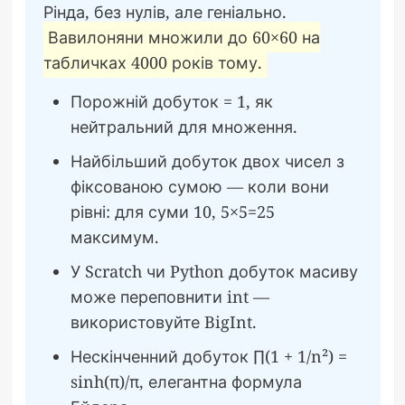
Рінда, без нулів, але геніально.
Вавилоняни множили до 60×60 на
табличках 4000 років тому.
Порожній добуток = 1, як
нейтральний для множення.
Найбільший добуток двох чисел з
фіксованою сумою — коли вони
рівні: для суми 10, 5×5=25
максимум.
У Scratch чи Python добуток масиву
може переповнити int —
використовуйте BigInt.
Нескінченний добуток ∏(1 + 1/n²) =
sinh(π)/π, елегантна формула