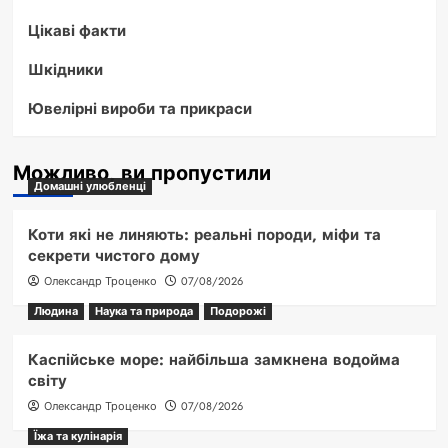
Цікаві факти
Шкідники
Ювелірні вироби та прикраси
Можливо, ви пропустили
Домашні улюбленці
Коти які не линяють: реальні породи, міфи та
секрети чистого дому
Олександр Троценко
07/08/2026
Людина
Наука та природа
Подорожі
Каспійське море: найбільша замкнена водойма
світу
Олександр Троценко
07/08/2026
Їжа та кулінарія