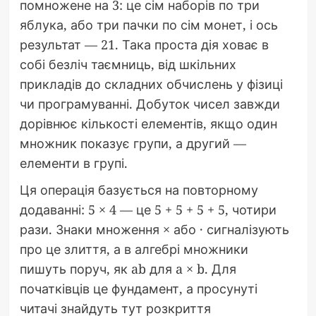
помножене на 3: це сім наборів по три
яблука, або три пачки по сім монет, і ось
результат — 21. Така проста дія ховає в
собі безліч таємниць, від шкільних
прикладів до складних обчислень у фізиці
чи програмуванні. Добуток чисел завжди
дорівнює кількості елементів, якщо один
множник показує групи, а другий —
елементи в групі.
Ця операція базується на повторному
додаванні: 5 × 4 — це 5 + 5 + 5 + 5, чотири
рази. Знаки множення × або · сигналізують
про це злиття, а в алгебрі множники
пишуть поруч, як ab для a × b. Для
початківців це фундамент, а просунуті
читачі знайдуть тут розкриття