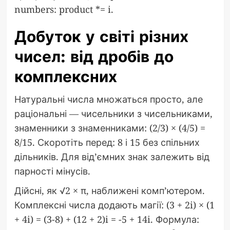
numbers: product *= i.
Добуток у світі різних
чисел: від дробів до
комплексних
Натуральні числа множаться просто, але
раціональні — чисельники з чисельниками,
знаменники з знаменниками: (2/3) × (4/5) =
8/15. Скоротіть перед: 8 і 15 без спільних
дільників. Для від’ємних знак залежить від
парності мінусів.
Дійсні, як √2 × π, наближені комп’ютером.
Комплексні числа додають магії: (3 + 2i) × (1
+ 4i) = (3-8) + (12 + 2)i = -5 + 14i. Формула: