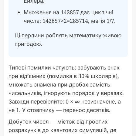
Ейлера.
Множення на 142857 дає циклічні
числа: 142857×2=285714, магія 1/7.
Ці перлини роблять математику живою
пригодою.
Типові помилки чатують: забувають знак
при від’ємних (помилка в 30% школярів),
множать знамена при дробах замість
чисельників, ігнорують порядок у виразах.
Завжди перевіряйте: 0 × ∞ невизначене, а
не 1. У стовпчику — перенос десятків.
Добуток чисел — місток від простих
розрахунків до квантових симуляцій, де