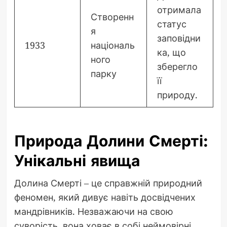
отримала
Створенн
статус
я
заповідни
1933
національ
ка, що
ного
зберегло
парку
її
природу.
Природа Долини Смерті:
Унікальні явища
Долина Смерті – це справжній природний
феномен, який дивує навіть досвідчених
мандрівників. Незважаючи на свою
суворість, вона ховає в собі неймовірні