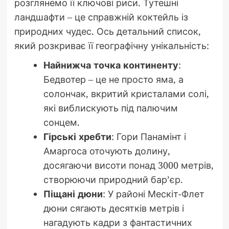
розглянемо її ключові риси. Тутешні
ландшафти – це справжній коктейль із
природних чудес. Ось детальний список,
який розкриває її географічну унікальність:
Найнижча точка континенту
:
Бедвотер – це не просто яма, а
солончак, вкритий кристалами солі,
які виблискують під палючим
сонцем.
Гірські хребти
: Гори Панамінт і
Амаргоса оточують долину,
досягаючи висоти понад 3000 метрів,
створюючи природний бар’єр.
Піщані дюни
: У районі Мескіт-Флет
дюни сягають десятків метрів і
нагадують кадри з фантастичних