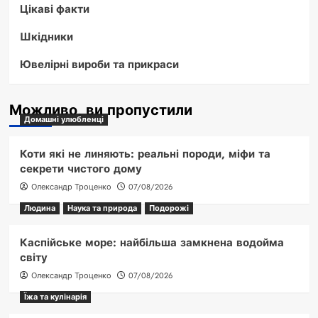
Цікаві факти
Шкідники
Ювелірні вироби та прикраси
Можливо, ви пропустили
Домашні улюбленці
Коти які не линяють: реальні породи, міфи та
секрети чистого дому
Олександр Троценко
07/08/2026
Людина
Наука та природа
Подорожі
Каспійське море: найбільша замкнена водойма
світу
Олександр Троценко
07/08/2026
Їжа та кулінарія