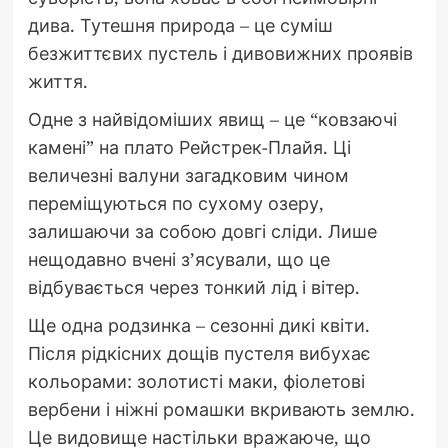
дива. Тутешня природа – це суміш
безжиттєвих пустель і дивовижних проявів
життя.
Одне з найвідоміших явищ – це “ковзаючі
камені” на плато Рейстрек-Плайя. Ці
величезні валуни загадковим чином
переміщуються по сухому озеру,
залишаючи за собою довгі сліди. Лише
нещодавно вчені з’ясували, що це
відбувається через тонкий лід і вітер.
Ще одна родзинка – сезонні дикі квіти.
Після рідкісних дощів пустеля вибухає
кольорами: золотисті маки, фіолетові
вербени і ніжні ромашки вкривають землю.
Це видовище настільки вражаюче, що