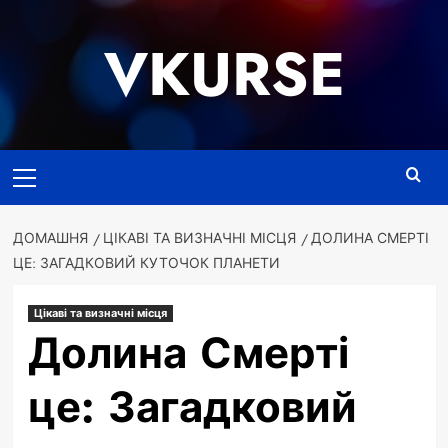
Перейти
до
VKURSE
вмісту
Основне
меню
ДОМАШНЯ
ЦІКАВІ ТА ВИЗНАЧНІ МІСЦЯ
ДОЛИНА СМЕРТІ
ЦЕ: ЗАГАДКОВИЙ КУТОЧОК ПЛАНЕТИ
Цікаві та визначні місця
Долина Смерті
це: Загадковий