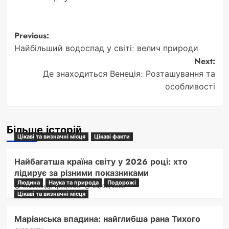
Post
Previous:
Найбільший водоспад у світі: велич природи
navigation
Next:
Де знаходиться Венеція: Розташування та
особливості
Більше історій
Цікаві та визначні місця
Цікаві факти
Найбагатша країна світу у 2026 році: хто
лідирує за різними показниками
Людина
Наука та природа
Подорожі
Олександр Троценко
04/08/2026
Цікаві та визначні місця
Маріанська впадина: найглибша рана Тихого