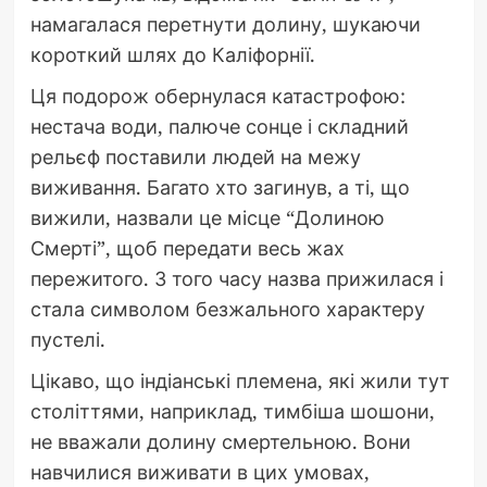
намагалася перетнути долину, шукаючи
короткий шлях до Каліфорнії.
Ця подорож обернулася катастрофою:
нестача води, палюче сонце і складний
рельєф поставили людей на межу
виживання. Багато хто загинув, а ті, що
вижили, назвали це місце “Долиною
Смерті”, щоб передати весь жах
пережитого. З того часу назва прижилася і
стала символом безжального характеру
пустелі.
Цікаво, що індіанські племена, які жили тут
століттями, наприклад, тимбіша шошони,
не вважали долину смертельною. Вони
навчилися виживати в цих умовах,