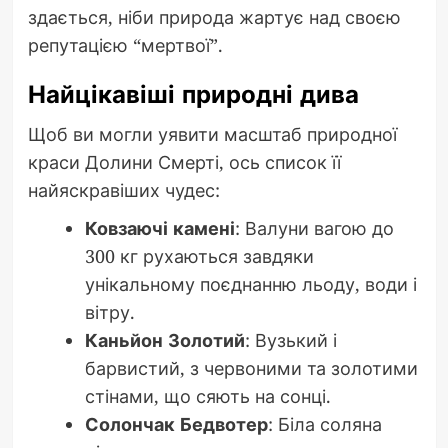
здається, ніби природа жартує над своєю
репутацією “мертвої”.
Найцікавіші природні дива
Щоб ви могли уявити масштаб природної
краси Долини Смерті, ось список її
найяскравіших чудес:
Ковзаючі камені
: Валуни вагою до
300 кг рухаються завдяки
унікальному поєднанню льоду, води і
вітру.
Каньйон Золотий
: Вузький і
барвистий, з червоними та золотими
стінами, що сяють на сонці.
Солончак Бедвотер
: Біла соляна