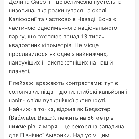
Долина Смерті – це величезна пустельна
низовина, яка розкинулася на сході
Каліфорнії та частково в Неваді. Вона є
частиною однойменного національного
парку, що охоплює понад 13 тисяч
квадратних кілометрів. Це місце
прославилося як одне з найнижчих,
найсухіших і найспекотніших на нашій
планеті.
Її пейзажі вражають контрастами: тут є
солончаки, піщані дюни, глибокі каньйони і
навіть сліди вулканічної активності.
Найнижча точка, відома як Бедвотер
(Badwater Basin), лежить на 86 метрів
нижче рівня моря – це рекордна западина
для Північної Америки. Над усім цим