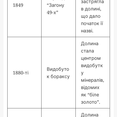
застрягла
1849
“Загону
в долині,
49-х”
що дало
початок її
назві.
Долина
стала
центром
видобутк
Видобуто
1880-ті
у
к бораксу
мінералів,
відомих
як “біле
золото”.
Долина