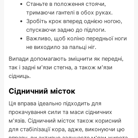
Станьте в положення стоячи,
тримаючи гантелі в обох руках.
Зробіть крок вперед однією ногою,
спускаючи задню до підлоги.
Важливо, щоб коліно передньої ноги
не виходило за пальці ніг.
Випади допомагають зміцнити як передні,
так і задні м’язи стегна, а також м’язи
сідниць.
Сідничний місток
Ця вправа ідеально підходить для
прокачування сили та маси сідничних
м’язів. Сідничний місток також корисний
для стабілізації кора, адже, виконуючи цю
вправу, ви активно залучаєте м’язи живота.