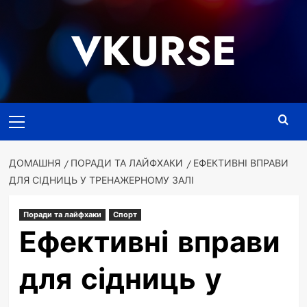
Перейти
до
VKURSE
вмісту
Основне
меню
ДОМАШНЯ
ПОРАДИ ТА ЛАЙФХАКИ
ЕФЕКТИВНІ ВПРАВИ
ДЛЯ СІДНИЦЬ У ТРЕНАЖЕРНОМУ ЗАЛІ
Поради та лайфхаки
Спорт
Ефективні вправи
для сідниць у