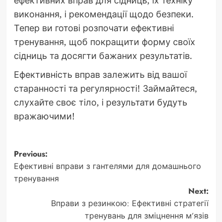
ефективних вправ для сідниць, їх техніку
виконання, і рекомендації щодо безпеки.
Тепер ви готові розпочати ефективні
тренування, щоб покращити форму своїх
сідниць та досягти бажаних результатів.
Ефективність вправ залежить від вашої
старанності та регулярності! Займайтеся,
слухайте своє тіло, і результати будуть
вражаючими!
Post
Previous:
Ефективні вправи з гантелями для домашнього
navigation
тренування
Next:
Вправи з резинкою: Ефективні стратегії
тренувань для зміцнення м’язів