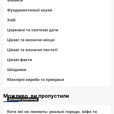
Фінанси
Фундаментальні науки
Хобі
Церковні та святкові дати
Цікаві та визначні місця
Цікаві та визначні постаті
Цікаві факти
Шкідники
Ювелірні вироби та прикраси
Можливо, ви пропустили
Домашні улюбленці
Коти які не линяють: реальні породи, міфи та