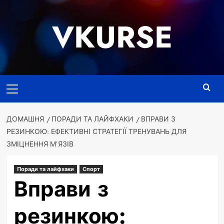
Перейти
до
VKURSE
вмісту
Основне
меню
ДОМАШНЯ
ПОРАДИ ТА ЛАЙФХАКИ
ВПРАВИ З
РЕЗИНКОЮ: ЕФЕКТИВНІ СТРАТЕГІЇ ТРЕНУВАНЬ ДЛЯ
ЗМІЦНЕННЯ М’ЯЗІВ
Поради та лайфхаки
Спорт
Вправи з
резинкою: