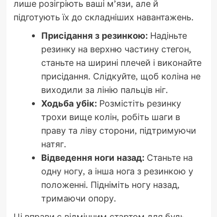
лише розігріють ваші м’язи, але й
підготують їх до складніших навантажень.
Присідання з резинкою:
Надіньте
резинку на верхню частину стегон,
станьте на ширині плечей і виконайте
присідання. Слідкуйте, щоб коліна не
виходили за лінію пальців ніг.
Ходьба убік:
Розмістіть резинку
трохи вище колін, робіть шаги в
праву та ліву сторони, підтримуючи
натяг.
Відведення ноги назад:
Станьте на
одну ногу, а інша нога з резинкою у
положенні. Підніміть ногу назад,
тримаючи опору.
Ці вправи є відмінним стартом для будь-