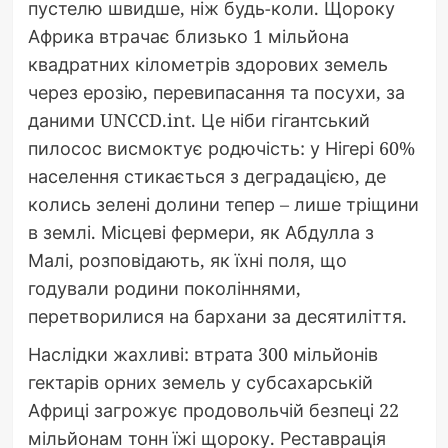
пустелю швидше, ніж будь-коли. Щороку
Африка втрачає близько 1 мільйона
квадратних кілометрів здорових земель
через ерозію, перевипасання та посухи, за
даними UNCCD.int. Це ніби гігантський
пилосос висмоктує родючість: у Нігері 60%
населення стикається з деградацією, де
колись зелені долини тепер – лише тріщини
в землі. Місцеві фермери, як Абдулла з
Малі, розповідають, як їхні поля, що
годували родини поколіннями,
перетворилися на бархани за десятиліття.
Наслідки жахливі: втрата 300 мільйонів
гектарів орних земель у субсахарській
Африці загрожує продовольчій безпеці 22
мільйонам тонн їжі щороку. Реставрація