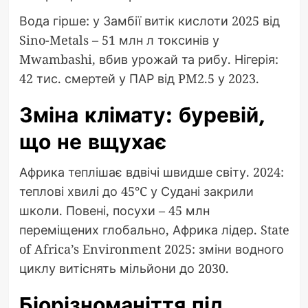
Вода гірше: у Замбії витік кислоти 2025 від
Sino-Metals – 51 млн л токсинів у
Mwambashi, вбив урожай та рибу. Нігерія:
42 тис. смертей у ПАР від PM2.5 у 2023.
Зміна клімату: буревій,
що не вщухає
Африка теплішає вдвічі швидше світу. 2024:
теплові хвилі до 45°C у Судані закрили
школи. Повені, посухи – 45 млн
переміщених глобально, Африка лідер. State
of Africa’s Environment 2025: зміни водного
циклу витіснять мільйони до 2030.
Біорізноманіття під