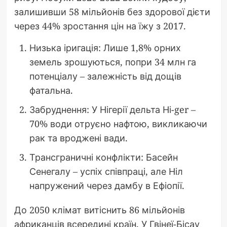
залишивши 58 мільйонів без здорової дієти
через 44% зростання цін на їжу з 2017.
Низька іригація: Лише 1,8% орних
земель зрошуються, попри 34 млн га
потенціалу – залежність від дощів
фатальна.
Забруднення: У Нігерії дельта Ні-ger –
70% води отруєно нафтою, викликаючи
рак та вроджені вади.
Трансграничні конфлікти: Басейн
Сенегалу – успіх співпраці, але Ніл
напружений через дамбу в Ефіопії.
До 2050 клімат витіснить 86 мільйонів
африканців всередині країн. У Гвінеї-Бісау