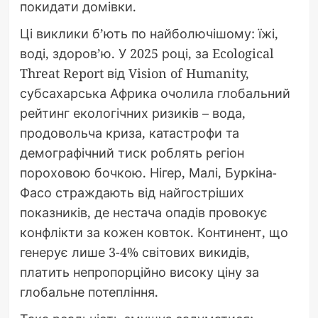
покидати домівки.
Ці виклики б’ють по найболючішому: їжі,
воді, здоров’ю. У 2025 році, за Ecological
Threat Report від Vision of Humanity,
субсахарська Африка очолила глобальний
рейтинг екологічних ризиків – вода,
продовольча криза, катастрофи та
демографічний тиск роблять регіон
пороховою бочкою. Нігер, Малі, Буркіна-
Фасо страждають від найгостріших
показників, де нестача опадів провокує
конфлікти за кожен ковток. Континент, що
генерує лише 3-4% світових викидів,
платить непропорційно високу ціну за
глобальне потепління.