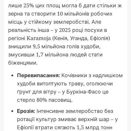
лише 25% цих площ могла б дати стільки ж
зерна та створити 10 мільйонів робочих
місць у стійкому землеробстві. Але
реальність інша – у 2025 році посухи в
регіоні Karamoja (Кенія, Уганда, Ефіопія)
знищили 9,5 мільйона голів худоби,
змусивши 1,7 мільйона людей стати
біженцями.
Перевипасання:
Кочівники з надлишком
худоби витоптують траву, оголюючи
ґрунт для вітру – у Буркіна-Фасо це
стерло 80% пасовищ.
Ерозія:
Інтенсивне землеробство без
ротації культур змиває верхній шар – у
Ефіопії втрати сягають 1,5 млрд тонн