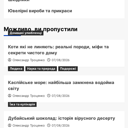
Ювелірні вироби та прикраси
Можливо, ви пропустили
Домашні улюбленці
Коти які не линяють: реальні породи, міфи та
секрети чистого дому
Олександр Троценко
07/08/2026
Людина
Наука та природа
Подорожі
Каспійське море: найбільша замкнена водойма
світу
Олександр Троценко
07/08/2026
Їжа та кулінарія
Дубайський шоколад: історія вірусного десерту
Олександр Троценко
07/08/2026