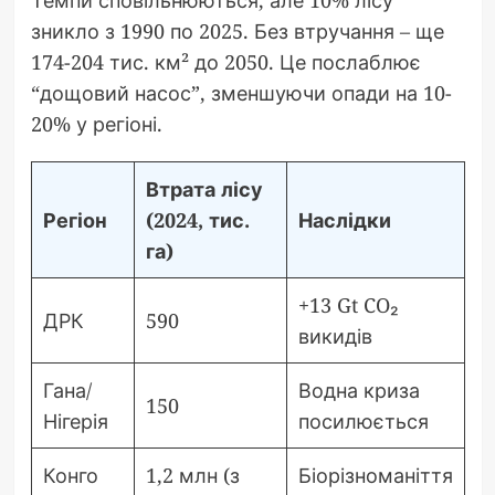
зникло з 1990 по 2025. Без втручання – ще
174-204 тис. км² до 2050. Це послаблює
“дощовий насос”, зменшуючи опади на 10-
20% у регіоні.
Втрата лісу
Регіон
(2024, тис.
Наслідки
га)
+13 Gt CO₂
ДРК
590
викидів
Гана/
Водна криза
150
Нігерія
посилюється
Конго
1,2 млн (з
Біорізноманіття