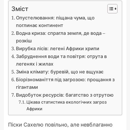
Зміст
Опустелювання: піщана чума, що
поглинає континент
Водна криза: спрагла земля, де вода –
розкіш
Вирубка лісів: легені Африки хрипи
Забруднення води та повітря: отрута в
легенях і жилах
Зміна клімату: буревій, що не вщухає
Біорізноманіття під загрозою: прощання з
гігантами
Видобуток ресурсів: багатство з отрутою
Цікава статистика екологічних загроз
Африки
Піски Сахелю повільно, але невблаганно