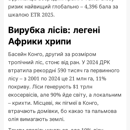
ризик найвищий глобально – 4,396 бала за
шкалою ETR 2025.
Вирубка лісів: легені
Африки хрипи
Басейн Конго, другий за розміром
тропічний ліс, стонє від ран. У 2024 ДРК
втратила рекордні 590 тисяч га первинного
лісу – з 2001 по 2024 це 21 млн га, 11%
покриву. Ліси генерують $1 трлн
екосервісів, але 90% йде світу, а локальним
– крихти. Місцеві, як пігмеї в Конго,
втрачають домівки, бо какао та пальмова
олія вимагають землі.
Темпи сповільнюються, але 10% лісу