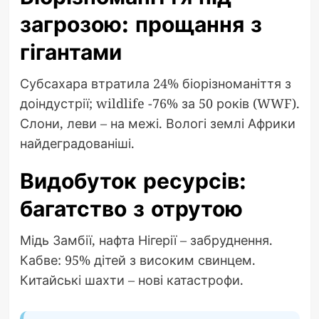
загрозою: прощання з
гігантами
Субсахара втратила 24% біорізноманіття з
доіндустрії; wildlife -76% за 50 років (WWF).
Слони, леви – на межі. Вологі землі Африки
найдеградованіші.
Видобуток ресурсів:
багатство з отрутою
Мідь Замбії, нафта Нігерії – забруднення.
Кабве: 95% дітей з високим свинцем.
Китайські шахти – нові катастрофи.