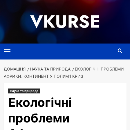
Перейти
до
VKURSE
вмісту
Основне
меню
ДОМАШНЯ
НАУКА ТА ПРИРОДА
ЕКОЛОГІЧНІ ПРОБЛЕМИ
АФРИКИ: КОНТИНЕНТ У ПОЛУМ’Ї КРИЗ
Наука та природа
Екологічні
проблеми