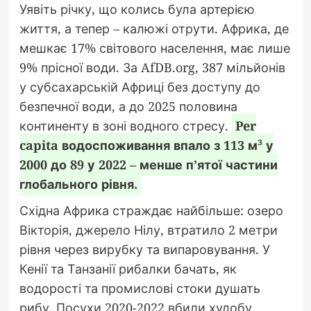
Уявіть річку, що колись була артерією
життя, а тепер – калюжі отрути. Африка, де
мешкає 17% світового населення, має лише
9% прісної води. За AfDB.org, 387 мільйонів
у субсахарській Африці без доступу до
безпечної води, а до 2025 половина
континенту в зоні водного стресу.
Per
capita водоспоживання впало з 113 м³ у
2000 до 89 у 2022 – менше п’ятої частини
глобального рівня.
Східна Африка страждає найбільше: озеро
Вікторія, джерело Нілу, втратило 2 метри
рівня через вирубку та випаровування. У
Кенії та Танзанії рибалки бачать, як
водорості та промислові стоки душать
рибу. Посухи 2020-2022 вбили худобу,