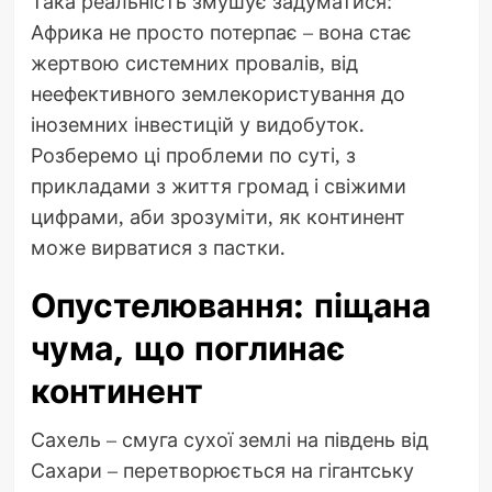
Така реальність змушує задуматися:
Африка не просто потерпає – вона стає
жертвою системних провалів, від
неефективного землекористування до
іноземних інвестицій у видобуток.
Розберемо ці проблеми по суті, з
прикладами з життя громад і свіжими
цифрами, аби зрозуміти, як континент
може вирватися з пастки.
Опустелювання: піщана
чума, що поглинає
континент
Сахель – смуга сухої землі на південь від
Сахари – перетворюється на гігантську