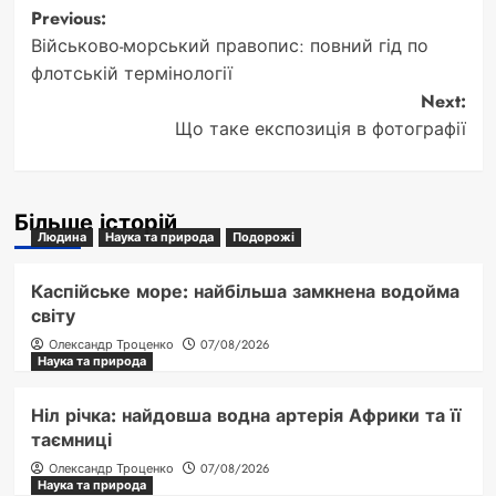
Post
Previous:
Військово-морський правопис: повний гід по
navigation
флотській термінології
Next:
Що таке експозиція в фотографії
Більше історій
Людина
Наука та природа
Подорожі
Каспійське море: найбільша замкнена водойма
світу
Олександр Троценко
07/08/2026
Наука та природа
Ніл річка: найдовша водна артерія Африки та її
таємниці
Олександр Троценко
07/08/2026
Наука та природа