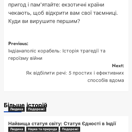
пригод і пам’ятайте: екзотичні країни
чекають, щоб відкрити вам свої таємниці.
Куди ви вирушите першим?
Post
Previous:
Індіанаполіс корабель: Історія трагедії та
navigation
героїзму війни
Next:
Як відбілити речі: 5 простих і ефективних
способів вдома
Більше історій
Людина
Подорожі
Найвища статуя світу: Статуя Єдності в Індії
Людина
Наука та природа
Подорожі
Олександр Троценко
06/08/2026