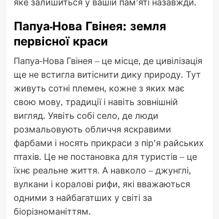
яке залишиться у вашій пам’яті назавжди.
Папуа-Нова Гвінея: земля
первісної краси
Папуа-Нова Гвінея – це місце, де цивілізація
ще не встигла витіснити дику природу. Тут
живуть сотні племен, кожне з яких має
свою мову, традиції і навіть зовнішній
вигляд. Уявіть собі село, де люди
розмальовують обличчя яскравими
фарбами і носять прикраси з пір’я райських
птахів. Це не постановка для туристів – це
їхнє реальне життя. А навколо – джунглі,
вулкани і коралові рифи, які вважаються
одними з найбагатших у світі за
біорізноманіттям.