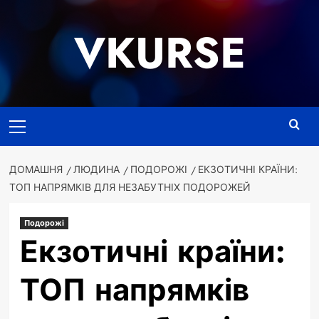
Перейти
до
VKURSE
вмісту
Основне
меню
ДОМАШНЯ
ЛЮДИНА
ПОДОРОЖІ
ЕКЗОТИЧНІ КРАЇНИ:
ТОП НАПРЯМКІВ ДЛЯ НЕЗАБУТНІХ ПОДОРОЖЕЙ
Подорожі
Екзотичні країни:
ТОП напрямків