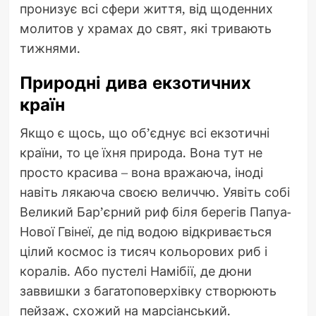
пронизує всі сфери життя, від щоденних
молитов у храмах до свят, які тривають
тижнями.
Природні дива екзотичних
країн
Якщо є щось, що об’єднує всі екзотичні
країни, то це їхня природа. Вона тут не
просто красива – вона вражаюча, іноді
навіть лякаюча своєю величчю. Уявіть собі
Великий Бар’єрний риф біля берегів Папуа-
Нової Гвінеї, де під водою відкривається
цілий космос із тисяч кольорових риб і
коралів. Або пустелі Намібії, де дюни
заввишки з багатоповерхівку створюють
пейзаж, схожий на марсіанський.