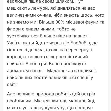
еволюція пішла своїм шляхом. Тут
мешкають лемури, які дивляться на вас
величезними очима, ніби знають щось, чого
не знаємо ми. Більше 90% місцевої фауни та
флори є ендемічними, тобто не
зустрічаються більше ніде на планеті.
Уявіть, як ви йдете через ліс Баобабів, де
гігантські дерева, схожі на перевернуті
корені, створюють сюрреалістичний
пейзаж. А повітря! Воно просякнуте
ароматом ванілі – Мадагаскар є одним із
найбільших постачальників цієї спеції у
світі.
Але не лише природа робить цей острів
особливим. Місцеві жителі, малагасійці,
мають унікальну культуру, що поєднує