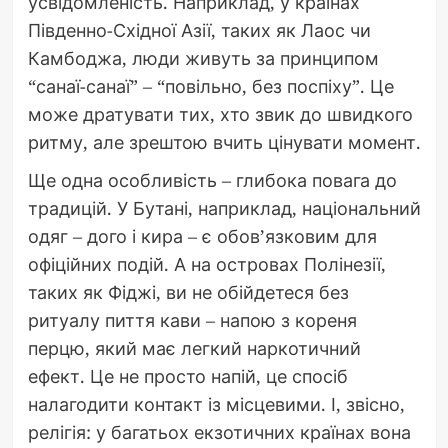
усвідомленість. Наприклад, у країнах
Південно-Східної Азії, таких як Лаос чи
Камбоджа, люди живуть за принципом
“санаї-санаї” – “повільно, без поспіху”. Це
може дратувати тих, хто звик до швидкого
ритму, але зрештою вчить цінувати момент.
Ще одна особливість – глибока повага до
традицій. У Бутані, наприклад, національний
одяг – дого і кира – є обов’язковим для
офіційних подій. А на островах Полінезії,
таких як Фіджі, ви не обійдетеся без
ритуалу пиття кави – напою з кореня
перцю, який має легкий наркотичний
ефект. Це не просто напій, це спосіб
налагодити контакт із місцевими. І, звісно,
релігія: у багатьох екзотичних країнах вона