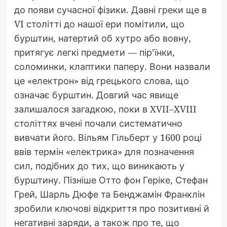
до появи сучасної фізики. Давні греки ще в
VI столітті до нашої ери помітили, що
бурштин, натертий об хутро або вовну,
притягує легкі предмети — пір’їнки,
соломинки, клаптики паперу. Вони назвали
це «електрон» від грецького слова, що
означає бурштин. Довгий час явище
залишалося загадкою, поки в XVII–XVIII
століттях вчені почали систематично
вивчати його. Вільям Гільберт у 1600 році
ввів термін «електрика» для позначення
сил, подібних до тих, що виникають у
бурштину. Пізніше Отто фон Геріке, Стефан
Грей, Шарль Дюфе та Бенджамін Франклін
зробили ключові відкриття про позитивні й
негативні заряди, а також про те, що