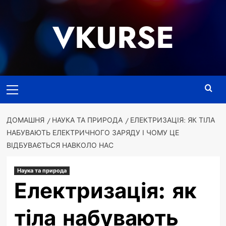
Перейти
до
VKURSE
вмісту
Основне
меню
ДОМАШНЯ
НАУКА ТА ПРИРОДА
ЕЛЕКТРИЗАЦІЯ: ЯК ТІЛА
НАБУВАЮТЬ ЕЛЕКТРИЧНОГО ЗАРЯДУ І ЧОМУ ЦЕ
ВІДБУВАЄТЬСЯ НАВКОЛО НАС
Наука та природа
Електризація: як
тіла набувають