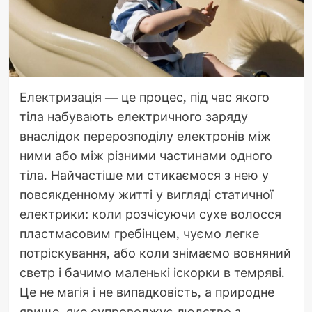
Електризація — це процес, під час якого
тіла набувають електричного заряду
внаслідок перерозподілу електронів між
ними або між різними частинами одного
тіла. Найчастіше ми стикаємося з нею у
повсякденному житті у вигляді статичної
електрики: коли розчісуючи сухе волосся
пластмасовим гребінцем, чуємо легке
потріскування, або коли знімаємо вовняний
светр і бачимо маленькі іскорки в темряві.
Це не магія і не випадковість, а природне
явище, яке супроводжує людство з