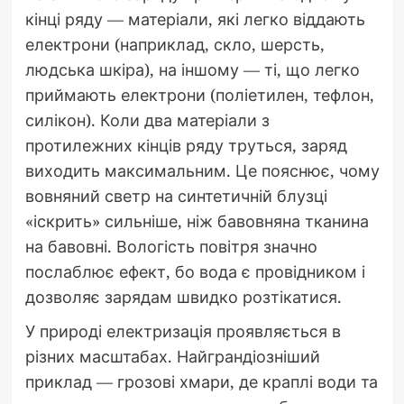
кінці ряду — матеріали, які легко віддають
електрони (наприклад, скло, шерсть,
людська шкіра), на іншому — ті, що легко
приймають електрони (поліетилен, тефлон,
силікон). Коли два матеріали з
протилежних кінців ряду труться, заряд
виходить максимальним. Це пояснює, чому
вовняний светр на синтетичній блузці
«іскрить» сильніше, ніж бавовняна тканина
на бавовні. Вологість повітря значно
послаблює ефект, бо вода є провідником і
дозволяє зарядам швидко розтікатися.
У природі електризація проявляється в
різних масштабах. Найграндіозніший
приклад — грозові хмари, де краплі води та