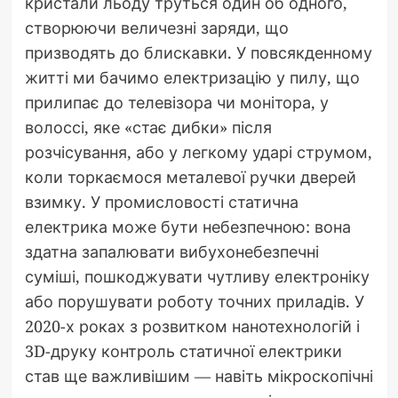
кристали льоду труться один об одного,
створюючи величезні заряди, що
призводять до блискавки. У повсякденному
житті ми бачимо електризацію у пилу, що
прилипає до телевізора чи монітора, у
волоссі, яке «стає дибки» після
розчісування, або у легкому ударі струмом,
коли торкаємося металевої ручки дверей
взимку. У промисловості статична
електрика може бути небезпечною: вона
здатна запалювати вибухонебезпечні
суміші, пошкоджувати чутливу електроніку
або порушувати роботу точних приладів. У
2020-х роках з розвитком нанотехнологій і
3D-друку контроль статичної електрики
став ще важливішим — навіть мікроскопічні