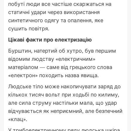
побуті люди все частіше скаржаться на
статичні удари через використання
синтетичного одягу та опалення, яке
сушить повітря.
Цікаві факти про електризацію
Бурштин, натертий об хутро, був першим
відомим людству «електричним»
матеріалом — саме від грецького слова
«електрон» походить назва явища.
Людське тіло може накопичувати заряд до
кількох тисяч вольт при ходьбі по килиму,
але сила струму настільки мала, що удар
відчувається як неприємний, але безпечний
«клац».
У трибоелектричному ряду людська шкіра