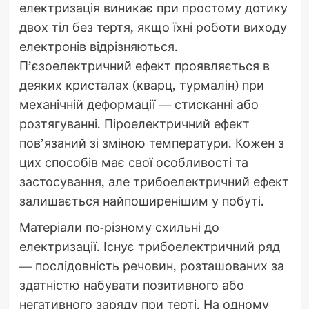
електризація виникає при простому дотику
двох тіл без тертя, якщо їхні роботи виходу
електронів відрізняються.
П’єзоелектричний ефект проявляється в
деяких кристалах (кварц, турмалін) при
механічній деформації — стисканні або
розтягуванні. Піроелектричний ефект
пов’язаний зі зміною температури. Кожен з
цих способів має свої особливості та
застосування, але трибоелектричний ефект
залишається найпоширенішим у побуті.
Матеріали по-різному схильні до
електризації. Існує трибоелектричний ряд
— послідовність речовин, розташованих за
здатністю набувати позитивного або
негативного заряду при терті. На одному