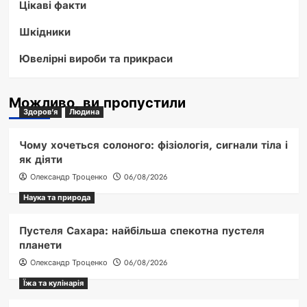
Цікаві факти
Шкідники
Ювелірні вироби та прикраси
Можливо, ви пропустили
Здоров'я
Людина
Чому хочеться солоного: фізіологія, сигнали тіла і
як діяти
Олександр Троценко
06/08/2026
Наука та природа
Пустеля Сахара: найбільша спекотна пустеля
планети
Олександр Троценко
06/08/2026
Їжа та кулінарія