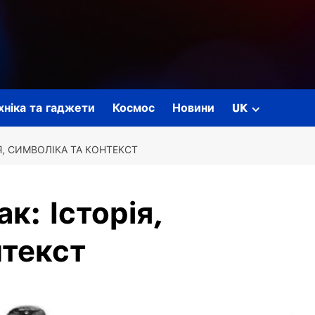
ехніка та гаджети
Космос
Новини
UK
, СИМВОЛІКА ТА КОНТЕКСТ
к: Історія,
нтекст