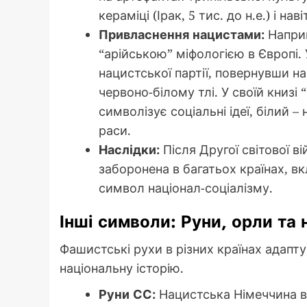
кераміці (Ірак, 5 тис. до н.е.) і 
Привласнення нацистами:
Наприк
“арійською” міфологією в Європі. 
нацистської партії, повернувши на
червоно-білому тлі. У своїй книзі
символізує соціальні ідеї, білий –
раси.
Наслідки:
Після Другої світової в
заборонена в багатьох країнах, в
символ націонал-соціалізму.
Інші символи: Руни, орли та 
Фашистські рухи в різних країнах адапт
національну історію.
Руни СС:
Нацистська Німеччина в