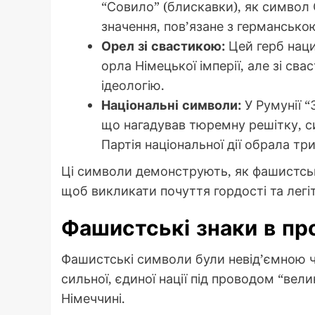
“Совило” (блискавки), як символ 
значення, пов’язане з германсько
Орел зі свастикою:
Цей герб наци
орла Німецької імперії, але зі св
ідеологію.
Національні символи:
У Румунії “
що нагадував тюремну решітку, с
Партія національної дії обрала три
Ці символи демонструють, як фашистськ
щоб викликати почуття гордості та легі
Фашистські знаки в про
Фашистські символи були невід’ємною 
сильної, єдиної нації під проводом “вели
Німеччині.