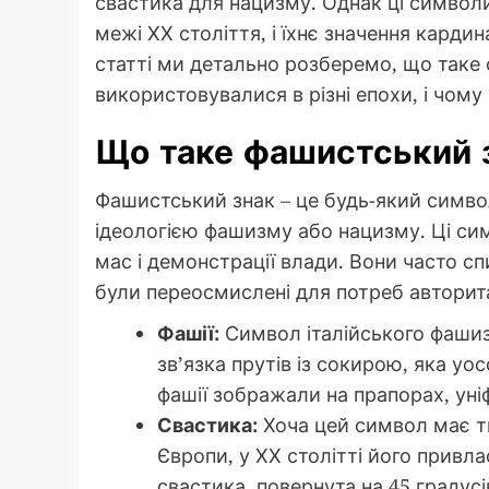
свастика для нацизму. Однак ці символ
межі ХХ століття, і їхнє значення карди
статті ми детально розберемо, що таке 
використовувалися в різні епохи, і чом
Що таке фашистський 
Фашистський знак – це будь-який симво
ідеологією фашизму або нацизму. Ці си
мас і демонстрації влади. Вони часто сп
були переосмислені для потреб авторит
Фашії:
Символ італійського фашиз
зв’язка прутів із сокирою, яка уос
фашії зображали на прапорах, уні
Свастика:
Хоча цей символ має ти
Європи, у ХХ столітті його привл
свастика, повернута на 45 градус