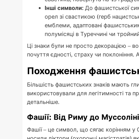
Інші символи:
До фашистської сим
орел зі свастикою (герб нацистськ
емблеми, адаптовані фашистським
полумісяці в Туреччині чи тройний
Ці знаки були не просто декорацією – в
почуття єдності, страху чи поклоніння.
Походження фашистськ
Більшість фашистських знаків мають гли
використовували для легітимності та п
детальніше.
Фашії: Від Риму до Муссолін
Фашії – це символ, що сягає корінням у
носили ліктори (охоронці магістратів) я