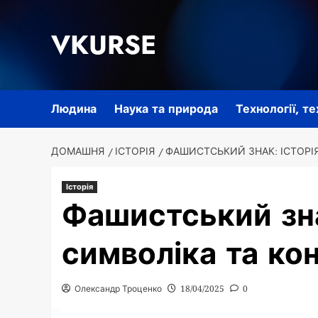
Перейти
до
VKURSE
вмісту
Людина
Наука та природа
Технології, т
ДОМАШНЯ
ІСТОРІЯ
ФАШИСТСЬКИЙ ЗНАК: ІСТОРІЯ
Історія
Фашистський зна
символіка та ко
Олександр Троценко
18/04/2025
0