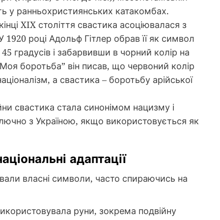
навіть у ранньохристиянських катакомбах.
інці XIX століття свастика асоціювалася з
У 1920 році Адольф Гітлер обрав її як символ
 45 градусів і забарвивши в чорний колір на
 “Моя боротьба” він писав, що червоний колір
 націоналізм, а свастика – боротьбу арійської
ійни свастика стала синонімом нацизму і
ключно з Україною, якщо використовується як
національні адаптації
ували власні символи, часто спираючись на
икористовувала руни, зокрема подвійну