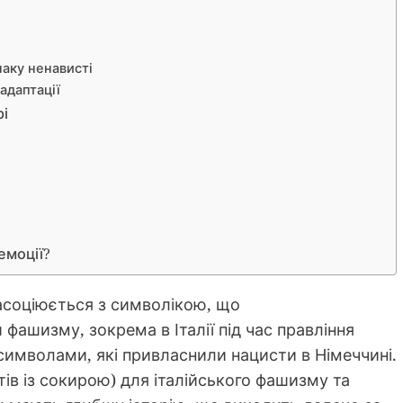
наку ненависті
адаптації
рі
емоції?
асоціюється з символікою, що
ашизму, зокрема в Італії під час правління
з символами, які привласнили нацисти в Німеччині.
утів із сокирою) для італійського фашизму та