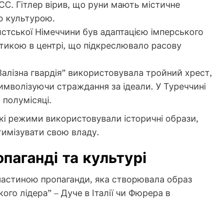
СС. Гітлер вірив, що руни мають містичне
ю культурою.
стської Німеччини був адаптацією імперського
астикою в центрі, що підкреслювало расову
Залізна гвардія” використовувала тройний хрест,
имволізуючи страждання за ідеали. У Туреччині
 полумісяці.
і режими використовували історичні образи,
тимізувати свою владу.
паганді та культурі
частиною пропаганди, яка створювала образ
кого лідера” – Дуче в Італії чи Фюрера в