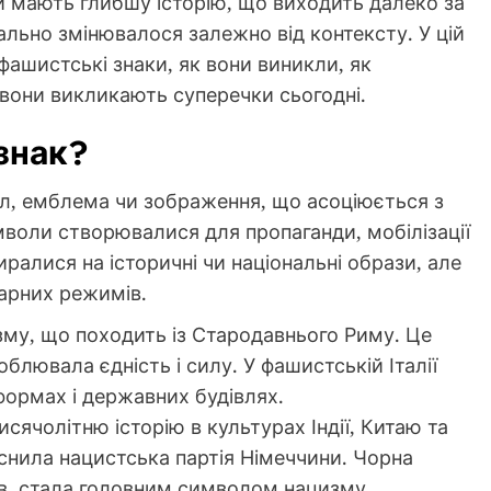
и мають глибшу історію, що виходить далеко за
нально змінювалося залежно від контексту. У цій
фашистські знаки, як вони виникли, як
у вони викликають суперечки сьогодні.
знак?
л, емблема чи зображення, що асоціюється з
мволи створювалися для пропаганди, мобілізації
иралися на історичні чи національні образи, але
арних режимів.
му, що походить із Стародавнього Риму. Це
облювала єдність і силу. У фашистській Італії
формах і державних будівлях.
сячолітню історію в культурах Індії, Китаю та
аснила нацистська партія Німеччини. Чорна
ів, стала головним символом нацизму.