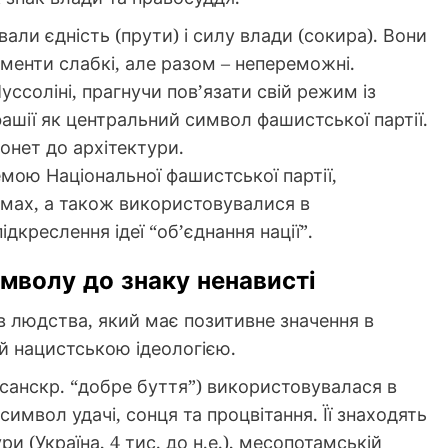
али єдність (прути) і силу влади (сокира). Вони
менти слабкі, але разом – непереможні.
уссоліні, прагнучи пов’язати свій режим із
фашії як центральний символ фашистської партії.
онет до архітектури.
мою Національної фашистської партії,
рмах, а також використовувалися в
дкреслення ідеї “об’єднання нації”.
мволу до знаку ненависті
в людства, який має позитивне значення в
й нацистською ідеологією.
санскр. “добре буття”) використовувалася в
 символ удачі, сонця та процвітання. Її знаходять
и (Україна, 4 тис. до н.е.), месопотамській