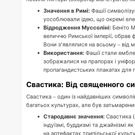
Значення в Римі:
Фашії символізув
уособлювали ідею, що окремі еле
Відродження Муссоліні:
Беніто М
величчю Римської імперії, обрав 
Вони з’являлися на всьому – від м
Використання:
Фашії стали ембле
зображалися на прапорах і уніфо
пропагандистських плакатах для пі
Свастика: Від священного си
Свастика – один із найдавніших символі
багатьох культурах, але був затьмарени
Стародавнє значення:
Свастика (
індуїзмі, буддизмі та джайнізмі як
на артефактах трипільської культур