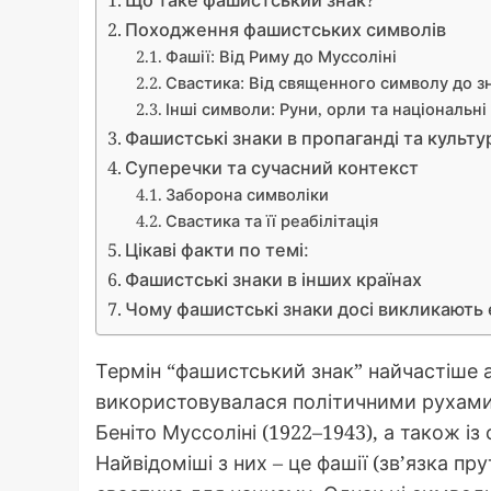
Що таке фашистський знак?
Походження фашистських символів
Фашії: Від Риму до Муссоліні
Свастика: Від священного символу до з
Інші символи: Руни, орли та національні 
Фашистські знаки в пропаганді та культу
Суперечки та сучасний контекст
Заборона символіки
Свастика та її реабілітація
Цікаві факти по темі:
Фашистські знаки в інших країнах
Чому фашистські знаки досі викликають 
Термін “фашистський знак” найчастіше 
використовувалася політичними рухами ф
Беніто Муссоліні (1922–1943), а також і
Найвідоміші з них – це фашії (зв’язка пр