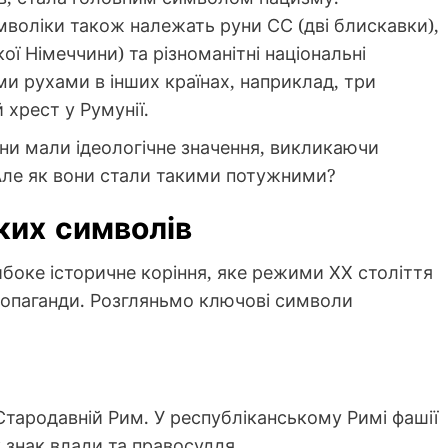
воліки також належать руни СС (дві блискавки),
ої Німеччини) та різноманітні національні
и рухами в інших країнах, наприклад, три
 хрест у Румунії.
они мали ідеологічне значення, викликаючи
 Але як вони стали такими потужними?
их символів
боке історичне коріння, яке режими ХХ століття
ропаганди. Розгляньмо ключові символи
і
 Стародавній Рим. У республіканському Римі фашії
к знак влади та правосуддя.