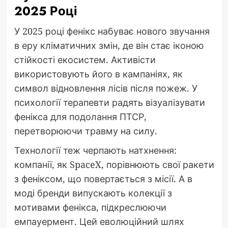
2025 Році
У 2025 році фенікс набуває нового звучання
в еру кліматичних змін, де він стає іконою
стійкості екосистем. Активісти
використовують його в кампаніях, як
символ відновлення лісів після пожеж. У
психології терапевти радять візуалізувати
фенікса для подолання ПТСР,
перетворюючи травму на силу.
Технології теж черпають натхнення:
компанії, як SpaceX, порівнюють свої ракети
з феніксом, що повертається з місії. А в
моді бренди випускають колекції з
мотивами фенікса, підкреслюючи
емпауермент. Цей еволюційний шлях