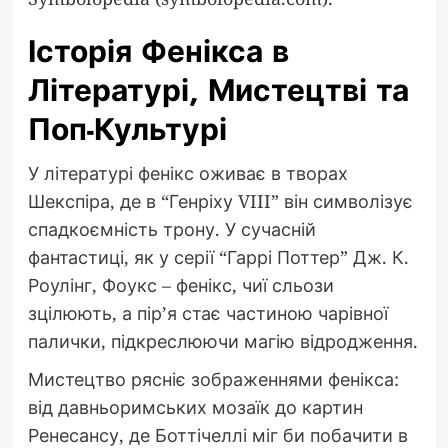
Історія Фенікса в
Літературі, Мистецтві та
Поп-Культурі
У літературі фенікс оживає в творах
Шекспіра, де в “Генріху VIII” він символізує
спадкоємність трону. У сучасній
фантастиці, як у серії “Гаррі Поттер” Дж. К.
Роулінг, Фоукс – фенікс, чиї сльози
зцілюють, а пір’я стає частиною чарівної
палички, підкреслюючи магію відродження.
Мистецтво рясніє зображеннями фенікса:
від давньоримських мозаїк до картин
Ренесансу, де Боттічеллі міг би побачити в