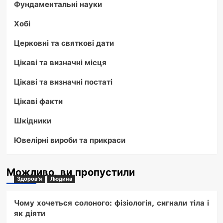
Фундаментальні науки
Хобі
Церковні та святкові дати
Цікаві та визначні місця
Цікаві та визначні постаті
Цікаві факти
Шкідники
Ювелірні вироби та прикраси
Можливо, ви пропустили
Здоров'я
Людина
Чому хочеться солоного: фізіологія, сигнали тіла і
як діяти