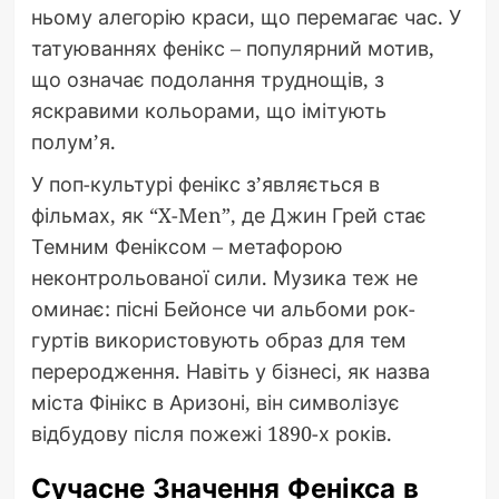
ньому алегорію краси, що перемагає час. У
татуюваннях фенікс – популярний мотив,
що означає подолання труднощів, з
яскравими кольорами, що імітують
полум’я.
У поп-культурі фенікс з’являється в
фільмах, як “X-Men”, де Джин Грей стає
Темним Феніксом – метафорою
неконтрольованої сили. Музика теж не
оминає: пісні Бейонсе чи альбоми рок-
гуртів використовують образ для тем
переродження. Навіть у бізнесі, як назва
міста Фінікс в Аризоні, він символізує
відбудову після пожежі 1890-х років.
Сучасне Значення Фенікса в