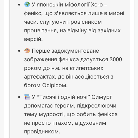
У японській міфології Хо-о –
фенікс, що з’являється лише в мирні
часи, слугуючи провісником
процвітання, на відміну від західних
версій.
Перше задокументоване
зображення фенікса датується 3000
роком до н.е. на єгипетських
артефактах, де він асоціюється з
богом Осірісом.
У “Тисячі і одній ночі” Симург
допомагає героям, підкреслюючи
тему мудрості, що робить фенікса
не просто птахом, а духовним
провідником.