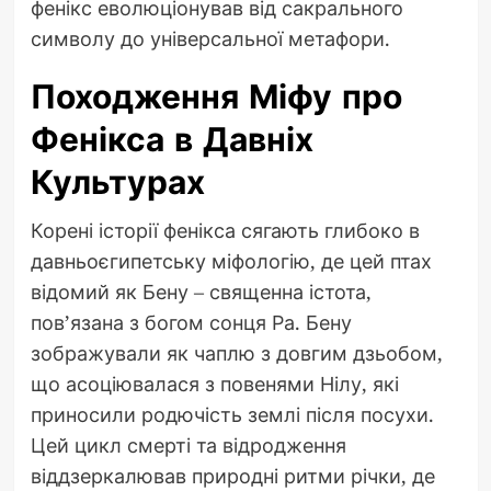
фенікс еволюціонував від сакрального
символу до універсальної метафори.
Походження Міфу про
Фенікса в Давніх
Культурах
Корені історії фенікса сягають глибоко в
давньоєгипетську міфологію, де цей птах
відомий як Бену – священна істота,
пов’язана з богом сонця Ра. Бену
зображували як чаплю з довгим дзьобом,
що асоціювалася з повенями Нілу, які
приносили родючість землі після посухи.
Цей цикл смерті та відродження
віддзеркалював природні ритми річки, де