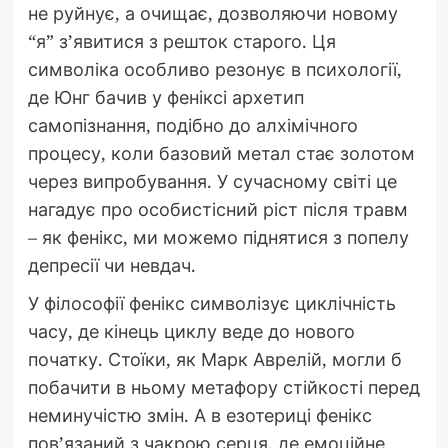
не руйнує, а очищає, дозволяючи новому
“я” з’явитися з решток старого. Ця
символіка особливо резонує в психології,
де Юнг бачив у феніксі архетип
самопізнання, подібно до алхімічного
процесу, коли базовий метал стає золотом
через випробування. У сучасному світі це
нагадує про особистісний ріст після травм
– як фенікс, ми можемо піднятися з попелу
депресії чи невдач.
У філософії фенікс символізує циклічність
часу, де кінець циклу веде до нового
початку. Стоїки, як Марк Аврелій, могли б
побачити в ньому метафору стійкості перед
неминучістю змін. А в езотериці фенікс
пов’язаний з чакрою серця, де емоційне