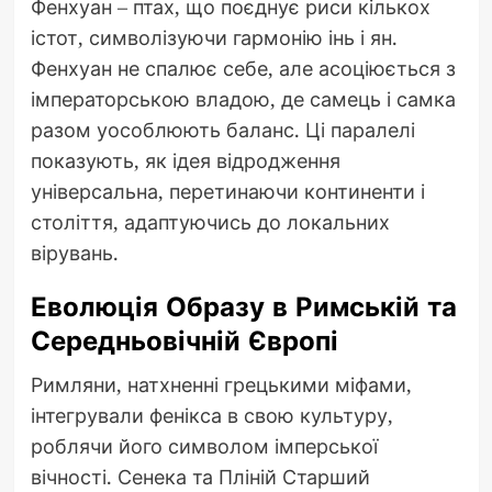
Фенхуан – птах, що поєднує риси кількох
істот, символізуючи гармонію інь і ян.
Фенхуан не спалює себе, але асоціюється з
імператорською владою, де самець і самка
разом уособлюють баланс. Ці паралелі
показують, як ідея відродження
універсальна, перетинаючи континенти і
століття, адаптуючись до локальних
вірувань.
Еволюція Образу в Римській та
Середньовічній Європі
Римляни, натхненні грецькими міфами,
інтегрували фенікса в свою культуру,
роблячи його символом імперської
вічності. Сенека та Пліній Старший