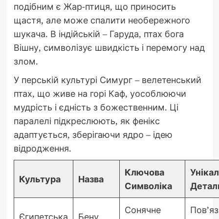
подібним є Жар-птиця, що приносить
щастя, але може спалити необережного
шукача. В індійській – Гаруда, птах бога
Вішну, символізує швидкість і перемогу над
злом.
У перській культурі Симург – велетенський
птах, що живе на горі Каф, уособлюючи
мудрість і єдність з божественним. Ці
паралелі підкреслюють, як фенікс
адаптується, зберігаючи ядро – ідею
відродження.
Ключова
Уніка
Культура
Назва
Символіка
Детал
Сонячне
Пов’яз
Єгипетська
Бену