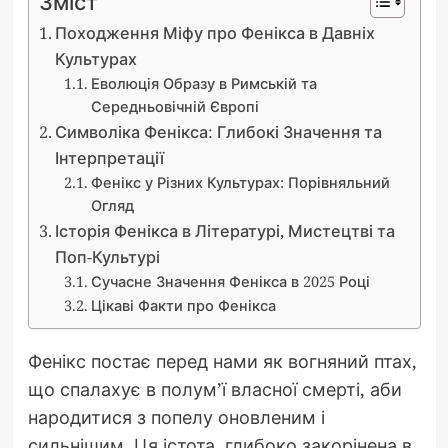
Зміст
Походження Міфу про Фенікса в Давніх
Культурах
Еволюція Образу в Римській та
Середньовічній Європі
Символіка Фенікса: Глибокі Значення та
Інтерпретації
Фенікс у Різних Культурах: Порівняльний
Огляд
Історія Фенікса в Літературі, Мистецтві та
Поп-Культурі
Сучасне Значення Фенікса в 2025 Році
Цікаві Факти про Фенікса
Фенікс постає перед нами як вогняний птах,
що спалахує в полум’ї власної смерті, аби
народитися з попелу оновленим і
сильнішим. Ця істота, глибоко закорінена в