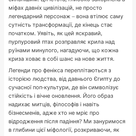
міфах давніх цивілізацій, не просто
легендарний персонаж – вона втілює саму
сутність трансформації, де кінець стає
початком. Уявіть, як цей яскравий,
пурпуровий птах розправляє крила над
руїнами минулого, нагадуючи, що кожна
криза ховає в собі шанс на нове життя.
Легенди про фенікса переплітаються з
історією людства, від давнього Єгипту до
сучасної поп-культури, де він символізує
стійкість і вічне оновлення. Його образ
надихає митців, філософів і навіть
бізнесменів, адже хто не мріє про
відродження після падіння? Ми зануримося
в глибини цієї міфології, розкриваючи, як