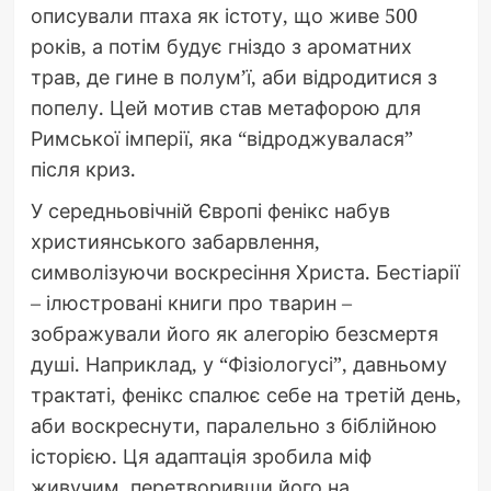
описували птаха як істоту, що живе 500
років, а потім будує гніздо з ароматних
трав, де гине в полум’ї, аби відродитися з
попелу. Цей мотив став метафорою для
Римської імперії, яка “відроджувалася”
після криз.
У середньовічній Європі фенікс набув
християнського забарвлення,
символізуючи воскресіння Христа. Бестіарії
– ілюстровані книги про тварин –
зображували його як алегорію безсмертя
душі. Наприклад, у “Фізіологусі”, давньому
трактаті, фенікс спалює себе на третій день,
аби воскреснути, паралельно з біблійною
історією. Ця адаптація зробила міф
живучим, перетворивши його на