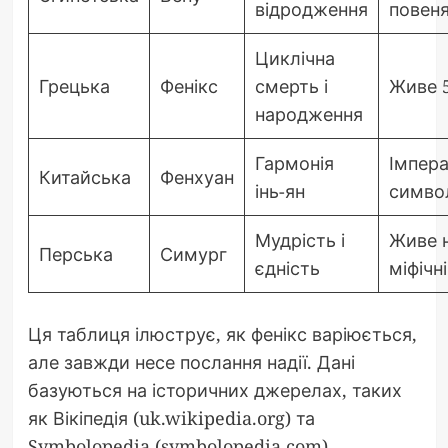
відродження
повен
Циклічна
Грецька
Фенікс
смерть і
Живе 5
народження
Гармонія
Імпер
Китайська
Фенхуан
інь-ян
симво
Мудрість і
Живе 
Перська
Симург
єдність
міфічні
Ця таблиця ілюструє, як фенікс варіюється,
але завжди несе послання надії. Дані
базуються на історичних джерелах, таких
як Вікіпедія (uk.wikipedia.org) та
Symbolopedia (symbolopedia.com).