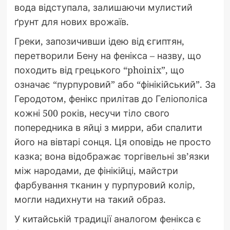
вода відступала, залишаючи мулистий
ґрунт для нових врожаїв.
Греки, запозичивши ідею від єгиптян,
перетворили Бену на фенікса – назву, що
походить від грецького “phoinix”, що
означає “пурпуровий” або “фінікійський”. За
Геродотом, фенікс прилітав до Геліополіса
кожні 500 років, несучи тіло свого
попередника в яйці з мирри, аби спалити
його на вівтарі сонця. Ця оповідь не просто
казка; вона відображає торгівельні зв’язки
між народами, де фінікійці, майстри
фарбування тканин у пурпуровий колір,
могли надихнути на такий образ.
У китайській традиції аналогом фенікса є