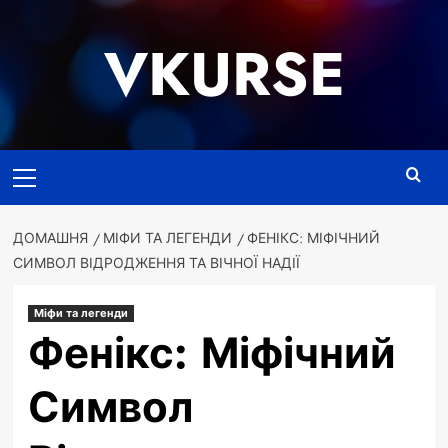
Перейти
до
VKURSE
вмісту
Основне
меню
ДОМАШНЯ
МІФИ ТА ЛЕГЕНДИ
ФЕНІКС: МІФІЧНИЙ
СИМВОЛ ВІДРОДЖЕННЯ ТА ВІЧНОЇ НАДІЇ
Міфи та легенди
Фенікс: Міфічний
Символ