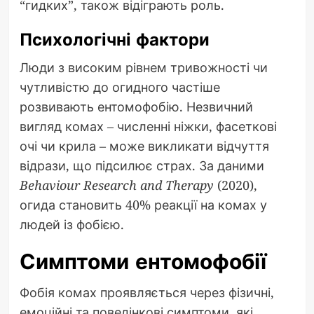
“гидких”, також відіграють роль.
Психологічні фактори
Люди з високим рівнем тривожності чи
чутливістю до огидного частіше
розвивають ентомофобію. Незвичний
вигляд комах – численні ніжки, фасеткові
очі чи крила – може викликати відчуття
відрази, що підсилює страх. За даними
Behaviour Research and Therapy
(2020),
огида становить 40% реакції на комах у
людей із фобією.
Симптоми ентомофобії
Фобія комах проявляється через фізичні,
емоційні та поведінкові симптоми, які