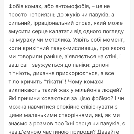
Фобія комах, або ентомофобія, – це не
просто неприязнь до жуків чи павуків, а
сильний, ірраціональний страх, який може
змусити серце калатати від одного погляду
на мураху чи метелика. Уявіть собі момент,
коли крихітний павук-мисливець, про якого
ми говорили раніше, з’являється на стіні, і
ваш світ звужується до паніки: долоні
пітніють, дихання прискорюється, а все
тіло кричить “тікати”! Чому комахи
викликають такий жах у мільйонів людей?
Які причини ховаються за цією фобією? І чи
можна навчитися спокійно співіснувати з
цими маленькими створіннями, які, як ми
знаємо з розмов про їхні серця чи павуків, є
невід’ємною частиною природи? Давайте