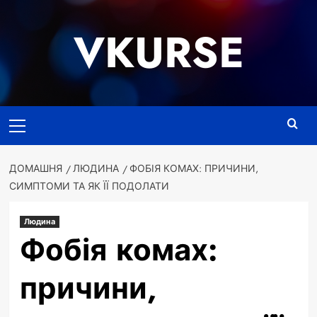
Перейти
до
VKURSE
вмісту
Основне
меню
ДОМАШНЯ
ЛЮДИНА
ФОБІЯ КОМАХ: ПРИЧИНИ,
СИМПТОМИ ТА ЯК ЇЇ ПОДОЛАТИ
Людина
Фобія комах:
причини,