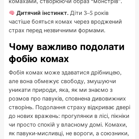
комахами, створюючи образ “монстрів”.
Дитячий інстинкт.
Діти 3–5 років
частіше бояться комах через вроджений
страх перед незвичними формами.
Чому важливо подолати
фобію комах
Фобія комах може здаватися дрібницею,
але вона обмежує свободу, змушуючи
уникати природи, яка, як ми знаємо з
розмов про павуків, сповнена дивовижних
створінь. Подолання страху відкриває двері
до нових вражень: прогулянки в лісі, пікніки
чи просто спокій у власному домі. Комахи,
як павуки-мисливці, не вороги, а союзники,