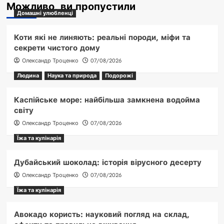
Можливо, ви пропустили
Домашні улюбленці
Коти які не линяють: реальні породи, міфи та
секрети чистого дому
Олександр Троценко
07/08/2026
Людина
Наука та природа
Подорожі
Каспійське море: найбільша замкнена водойма
світу
Олександр Троценко
07/08/2026
Їжа та кулінарія
Дубайський шоколад: історія вірусного десерту
Олександр Троценко
07/08/2026
Їжа та кулінарія
Авокадо користь: науковий погляд на склад,