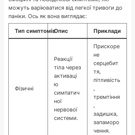
можуть варіюватися від легкої тривоги до
паніки. Ось як вона виглядає:
Тип симптомів
Опис
Приклади
Прискоре
не
Реакції
серцебит
тіла через
тя,
активаці
пітливість
ю
Фізичні
,
симпатич
тремтіння
ної
,
нервової
задишка,
системи.
запаморо
чення.