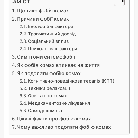
Зміст
Що таке фобія комах
Причини фобії комах
Еволюційні фактори
Травматичний досвід
Соціальний вплив
Психологічні фактори
Симптоми ентомофобії
Як фобія комах впливає на життя
Як подолати фобію комах
Когнітивно-поведінкова терапія (КПТ)
Техніки релаксації
Освіта про комах
Медикаментозне лікування
Самодопомога
Цікаві факти про фобію комах
Чому важливо подолати фобію комах