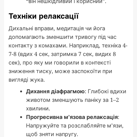
“він нешкідливий і корисний”.
Техніки релаксації
Дихальні вправи, медитація чи йога
допомагають зменшити тривогу під час
контакту з комахами. Наприклад, техніка 4-
7-8 (вдих 4 сек, затримка 7 сек, видих 8
сек), про яку ми говорили в контексті
зниження тиску, може заспокоїти при
вигляді жука.
Дихання діафрагмою
: Глибокі вдихи
животом зменшують паніку за 1–2
хвилини.
Прогресивна м’язова релаксація
:
Напружуйте та розслабляйте м’язи,
щоб зняти напругу.