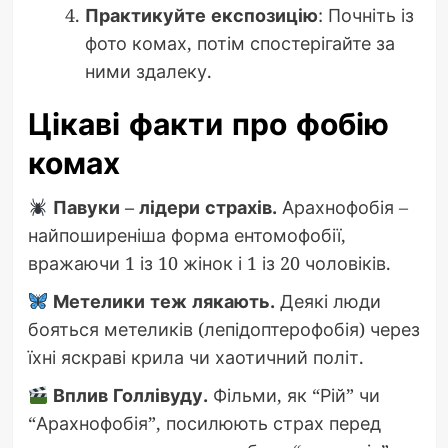
Практикуйте експозицію
: Почніть із
фото комах, потім спостерігайте за
ними здалеку.
Цікаві факти про фобію
комах
Павуки – лідери страхів.
Арахнофобія –
найпоширеніша форма ентомофобії,
вражаючи 1 із 10 жінок і 1 із 20 чоловіків.
Метелики теж лякають.
Деякі люди
бояться метеликів (лепідоптерофобія) через
їхні яскраві крила чи хаотичний політ.
Вплив Голлівуду.
Фільми, як “Рій” чи
“Арахнофобія”, посилюють страх перед