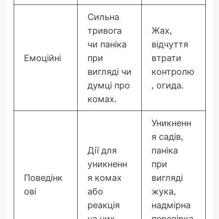
Сильна
тривога
Жах,
чи паніка
відчуття
Емоційні
при
втрати
вигляді чи
контролю
думці про
, огида.
комах.
Уникненн
я садів,
Дії для
паніка
уникненн
при
Поведінк
я комах
вигляді
ові
або
жука,
реакція
надмірна
на них.
перевірка