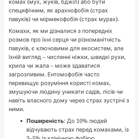
комах (мух, жуків, бджіл) або бути
специфічним, як арахнофобія (страх
павуків) чи мірмекофобія (страх мурах).
Комахи, як ми дізналися з попередніх
розмов про їхні серця чи різноманітність
павуків, є ключовими для екосистем, але
їхній вигляд – численні ніжки, швидкі рухи,
крила чи жала – може здаватися
загрозливим. Ентомофобія часто
перевищує розуміння користі комах,
змушуючи людину уникати садів, лісів чи
навіть власного дому через страх зустрічі з
ними.
Поширеність
: До 10% людей
відчувають страх перед комахами, із
3–5% із клінічною фобією.