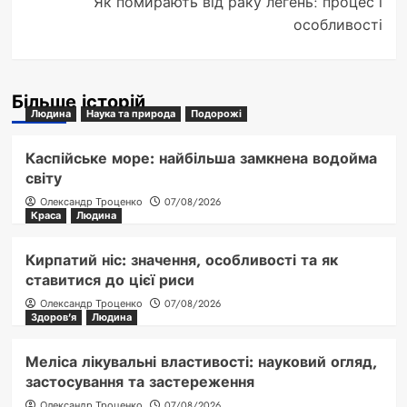
Як помирають від раку легень: процес і
особливості
Більше історій
Людина
Наука та природа
Подорожі
Каспійське море: найбільша замкнена водойма
світу
Олександр Троценко
07/08/2026
Краса
Людина
Кирпатий ніс: значення, особливості та як
ставитися до цієї риси
Олександр Троценко
07/08/2026
Здоров'я
Людина
Меліса лікувальні властивості: науковий огляд,
застосування та застереження
Олександр Троценко
07/08/2026