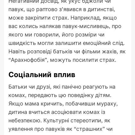
Негативний досвід, як укус бджоли чи
павук, що раптово з’явився в дитинстві,
може закріпити страх. Наприклад, якщо
вас колись налякав павук-мисливець, про
якого ми говорили, його розміри чи
швидкість могли залишити емоційний слід.
Навіть розповіді батьків чи фільми жахів, як
“Арахнофобія”, можуть посилити страх.
Соціальний вплив
Батьки чи друзі, які панічно реагують на
комах, передають цю поведінку дітям.
Якщо мама кричить, побачивши мураху,
дитина вчиться асоціювати комах із
небезпекою. Культурні стереотипи, як
уявлення про павуків як “страшних” чи