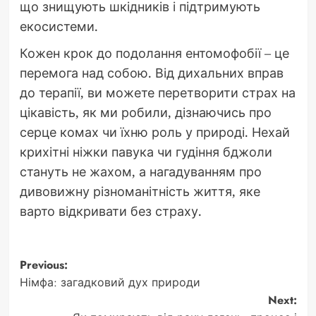
що знищують шкідників і підтримують
екосистеми.
Кожен крок до подолання ентомофобії – це
перемога над собою. Від дихальних вправ
до терапії, ви можете перетворити страх на
цікавість, як ми робили, дізнаючись про
серце комах чи їхню роль у природі. Нехай
крихітні ніжки павука чи гудіння бджоли
стануть не жахом, а нагадуванням про
дивовижну різноманітність життя, яке
варто відкривати без страху.
Post
Previous:
Німфа: загадковий дух природи
navigation
Next: