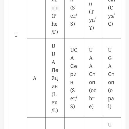
н
нін
(S
(C
(T
(P
er/
ys/
yr/
he
S)
C)
Y)
/F)
U
U
UC
U
U
U
A
A
G
A
Се
A
A
Ле
ри
Ст
Ст
A
йц
н
оп
оп
ин
(S
(oc
(o
(L
er/
hr
pa
eu
S)
e)
l)
/L)
U