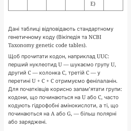
E)
Дані таблиці відповідають стандартному
генетичному коду (Вікіпедія та NCBI
Taxonomy genetic code tables).
Щоб прочитати кодон, наприклад UUC:
перший нуклеотид U — шукаємо групу U,
другий C — колонка C, третій C — у
перетині U + C + C отримуємо фенілаланін.
Для початківців корисно запам’ятати групи:
кодони, що починаються на U або C, часто
кодують гідрофобні амінокислоти, а ті, що
починаються на A або G, — більш полярні
або заряджені.