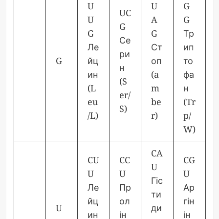
U
U
G
UC
U
A
G
G
G
G
Тр
Се
Ле
Ст
ип
ри
G
йц
оп
то
н
ин
(a
фа
(S
(L
m
н
er/
eu
be
(Tr
S)
/L)
r)
p/
W)
CA
CU
CC
CG
U
U
U
U
Гіс
Ле
Пр
Ар
ти
йц
ол
гін
U
ди
ин
ін
ін