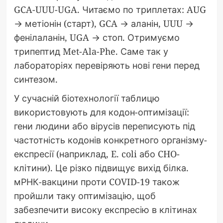
GCA-UUU-UGA. Читаємо по триплетах: AUG
→ метіонін (старт), GCA → аланін, UUU →
фенілаланін, UGA → стоп. Отримуємо
трипептид Met-Ala-Phe. Саме так у
лабораторіях перевіряють нові гени перед
синтезом.
У сучасній біотехнології таблицю
використовують для кодон-оптимізації:
гени людини або вірусів переписують під
частотність кодонів конкретного організму-
експресії (наприклад, E. coli або CHO-
клітини). Це різко підвищує вихід білка.
мРНК-вакцини проти COVID-19 також
пройшли таку оптимізацію, щоб
забезпечити високу експресію в клітинах