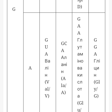
D)
G
G
A
A
G
Гл
G
GC
U
ут
G
A
A
ам
A
Ал
Ва
іно
Глі
ані
A
лі
ва
ци
н
н
ки
н
(A
(V
сл
(Gl
la/
al/
от
y/
A)
V)
а
G)
(Gl
u/