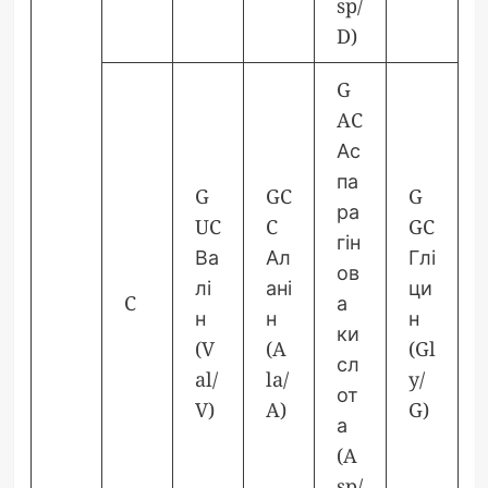
sp/
D)
G
AC
Ас
па
G
GC
G
ра
UC
C
GC
гін
Ва
Ал
Глі
ов
лі
ані
ци
C
а
н
н
н
ки
(V
(A
(Gl
сл
al/
la/
y/
от
V)
A)
G)
а
(A
sp/