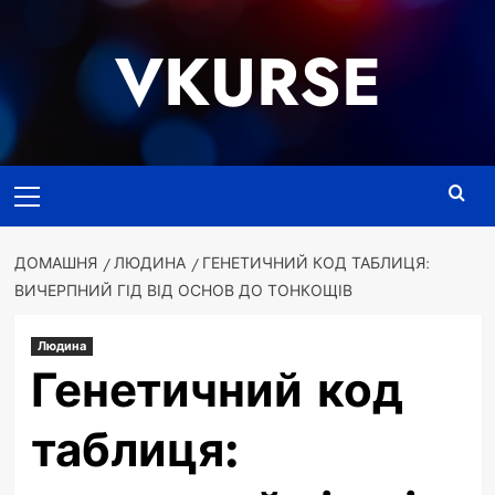
Перейти
до
VKURSE
вмісту
Основне
меню
ДОМАШНЯ
ЛЮДИНА
ГЕНЕТИЧНИЙ КОД ТАБЛИЦЯ:
ВИЧЕРПНИЙ ГІД ВІД ОСНОВ ДО ТОНКОЩІВ
Людина
Генетичний код
таблиця: