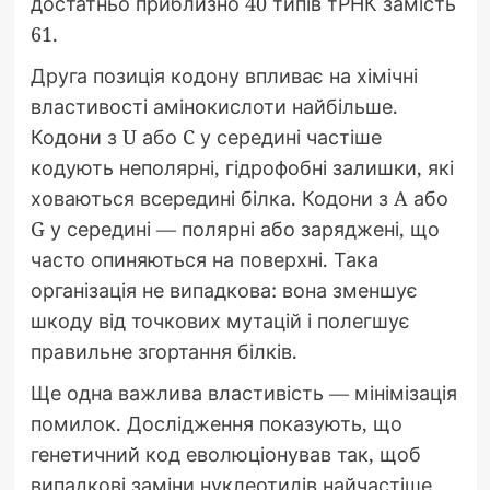
достатньо приблизно 40 типів тРНК замість
61.
Друга позиція кодону впливає на хімічні
властивості амінокислоти найбільше.
Кодони з U або C у середині частіше
кодують неполярні, гідрофобні залишки, які
ховаються всередині білка. Кодони з A або
G у середині — полярні або заряджені, що
часто опиняються на поверхні. Така
організація не випадкова: вона зменшує
шкоду від точкових мутацій і полегшує
правильне згортання білків.
Ще одна важлива властивість — мінімізація
помилок. Дослідження показують, що
генетичний код еволюціонував так, щоб
випадкові заміни нуклеотидів найчастіше