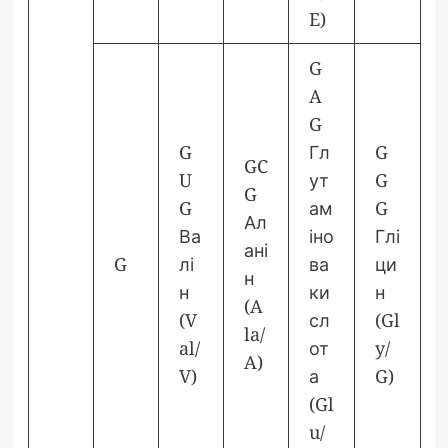
E)
G
A
G
G
Гл
G
GC
U
ут
G
G
G
ам
G
Ал
Ва
іно
Глі
ані
G
лі
ва
ци
н
н
ки
н
(A
(V
сл
(Gl
la/
al/
от
y/
A)
V)
а
G)
(Gl
u/