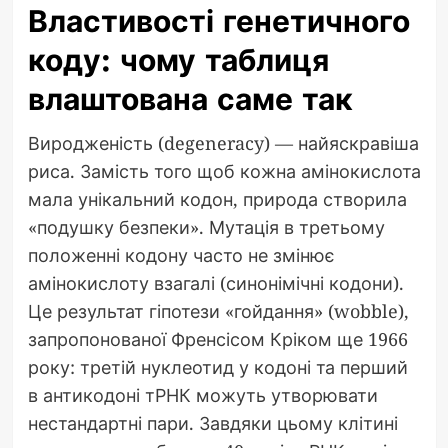
Властивості генетичного
коду: чому таблиця
влаштована саме так
Виродженість (degeneracy) — найяскравіша
риса. Замість того щоб кожна амінокислота
мала унікальний кодон, природа створила
«подушку безпеки». Мутація в третьому
положенні кодону часто не змінює
амінокислоту взагалі (синонімічні кодони).
Це результат гіпотези «гойдання» (wobble),
запропонованої Френсісом Кріком ще 1966
року: третій нуклеотид у кодоні та перший
в антикодоні тРНК можуть утворювати
нестандартні пари. Завдяки цьому клітині