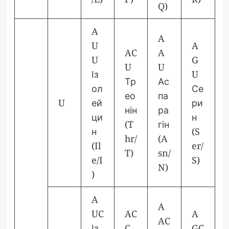
Q)
A
A
U
A
AC
A
U
G
U
U
Із
U
Тр
Ас
ол
Се
ео
па
U
ей
ри
нін
ра
ци
н
(T
гін
н
(S
hr/
(A
(Il
er/
T)
sn/
e/I
S)
N)
)
A
A
UC
AC
A
AC
Із
C
GC