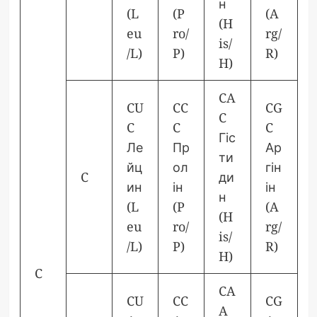
н
(L
(P
(A
(H
eu
ro/
rg/
is/
/L)
P)
R)
H)
CA
CU
CC
CG
C
C
C
C
Гіс
Ле
Пр
Ар
ти
йц
ол
гін
C
ди
ин
ін
ін
н
(L
(P
(A
(H
eu
ro/
rg/
is/
/L)
P)
R)
H)
C
CA
CU
CC
CG
A