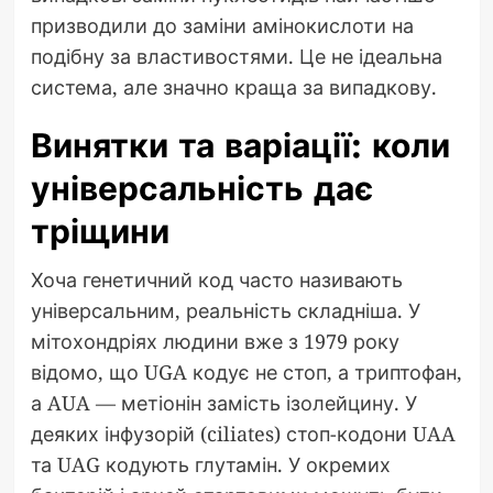
призводили до заміни амінокислоти на
подібну за властивостями. Це не ідеальна
система, але значно краща за випадкову.
Винятки та варіації: коли
універсальність дає
тріщини
Хоча генетичний код часто називають
універсальним, реальність складніша. У
мітохондріях людини вже з 1979 року
відомо, що UGA кодує не стоп, а триптофан,
а AUA — метіонін замість ізолейцину. У
деяких інфузорій (ciliates) стоп-кодони UAA
та UAG кодують глутамін. У окремих