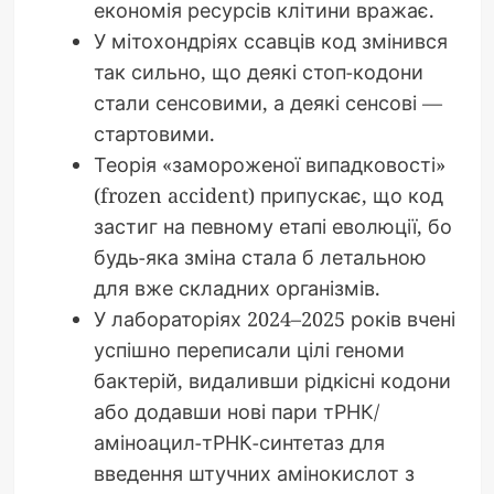
економія ресурсів клітини вражає.
У мітохондріях ссавців код змінився
так сильно, що деякі стоп-кодони
стали сенсовими, а деякі сенсові —
стартовими.
Теорія «замороженої випадковості»
(frozen accident) припускає, що код
застиг на певному етапі еволюції, бо
будь-яка зміна стала б летальною
для вже складних організмів.
У лабораторіях 2024–2025 років вчені
успішно переписали цілі геноми
бактерій, видаливши рідкісні кодони
або додавши нові пари тРНК/
аміноацил-тРНК-синтетаз для
введення штучних амінокислот з