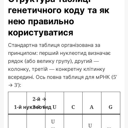
генетичного коду та як
нею правильно
користуватися
Стандартна таблиця організована за
принципом: перший нуклеотид визначає
рядок (або велику групу), другий —
колонку, третій — конкретну клітинку
всередині. Ось повна таблиця для мРНК (5′
→ 3′):
2-й →
1-й нуклеотид
3-й ↓
U
C
A
G
U
U