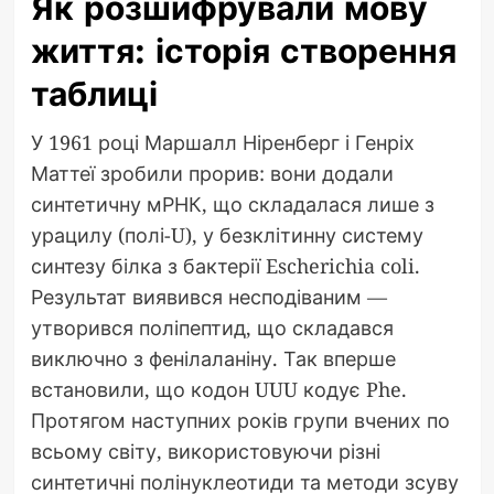
Як розшифрували мову
життя: історія створення
таблиці
У 1961 році Маршалл Ніренберг і Генріх
Маттеї зробили прорив: вони додали
синтетичну мРНК, що складалася лише з
урацилу (полі-U), у безклітинну систему
синтезу білка з бактерії Escherichia coli.
Результат виявився несподіваним —
утворився поліпептид, що складався
виключно з фенілаланіну. Так вперше
встановили, що кодон UUU кодує Phe.
Протягом наступних років групи вчених по
всьому світу, використовуючи різні
синтетичні полінуклеотиди та методи зсуву