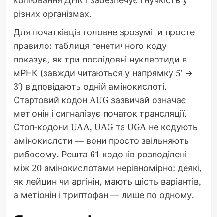
різних організмах.
Для початківців головне зрозуміти просте
правило: таблиця генетичного коду
показує, як три послідовні нуклеотиди в
мРНК (завжди читаються у напрямку 5′ →
3′) відповідають одній амінокислоті.
Стартовий кодон AUG зазвичай означає
метіонін і сигналізує початок трансляції.
Стоп-кодони UAA, UAG та UGA не кодують
амінокислоти — вони просто звільняють
рибосому. Решта 61 кодонів розподілені
між 20 амінокислотами нерівномірно: деякі,
як лейцин чи аргінін, мають шість варіантів,
а метіонін і триптофан — лише по одному.