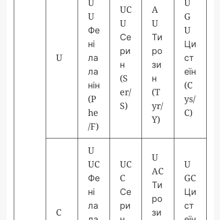
U
U
UC
A
U
G
U
U
Фе
U
Се
Ти
ні
Ци
ри
ро
U
ла
ст
н
зи
ла
еїн
(S
н
нін
(C
er/
(T
(P
ys/
S)
yr/
he
C)
Y)
/F)
U
U
UC
UC
U
AC
Фе
C
GC
Ти
ні
Се
Ци
ро
ла
ри
ст
C
зи
ла
н
еїн