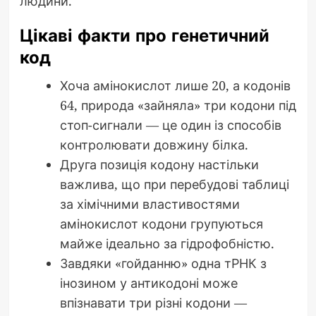
людини.
Цікаві факти про генетичний
код
Хоча амінокислот лише 20, а кодонів
64, природа «зайняла» три кодони під
стоп-сигнали — це один із способів
контролювати довжину білка.
Друга позиція кодону настільки
важлива, що при перебудові таблиці
за хімічними властивостями
амінокислот кодони групуються
майже ідеально за гідрофобністю.
Завдяки «гойданню» одна тРНК з
інозином у антикодоні може
впізнавати три різні кодони —