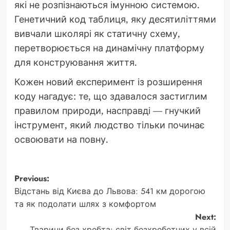
які не розпізнаються імунною системою.
Генетичний код таблиця, яку десятиліттями
вивчали школярі як статичну схему,
перетворюється на динамічну платформу
для конструювання життя.
Кожен новий експеримент із розширення
коду нагадує: те, що здавалося застиглим
правилом природи, насправді — гнучкий
інструмент, який людство тільки починає
освоювати на повну.
Post
Previous:
Відстань від Києва до Львова: 541 км дорогою
navigation
та як подолати шлях з комфортом
Next:
Тварини без хребта: світ безхребетних у всій