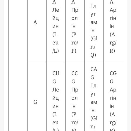
A
A
A
Гл
Ле
Пр
Ар
ут
йц
ол
гін
A
ам
ин
ін
ін
ін
(L
(P
(A
(Gl
eu
ro/
rg/
n/
/L)
P)
R)
Q)
CA
CU
CC
CG
G
G
G
G
Гл
Ле
Пр
Ар
ут
йц
ол
гін
G
ам
ин
ін
ін
ін
(L
(P
(A
(Gl
eu
ro/
rg/
n/
/L)
P)
R)