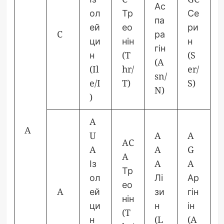
Ас
ол
Тр
Се
па
ей
ео
ри
C
ра
ци
нін
н
гін
н
(T
(S
(A
(Il
hr/
er/
sn/
e/I
T)
S)
N)
)
A
A
U
A
A
AC
A
A
G
A
Із
A
A
Тр
ол
Лі
Ар
ео
A
ей
зи
гін
нін
ци
н
ін
(T
н
(L
(A