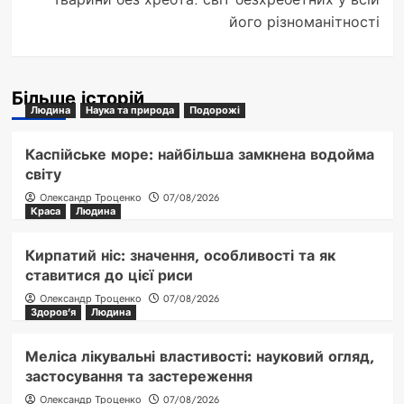
його різноманітності
Більше історій
Людина
Наука та природа
Подорожі
Каспійське море: найбільша замкнена водойма
світу
Олександр Троценко
07/08/2026
Краса
Людина
Кирпатий ніс: значення, особливості та як
ставитися до цієї риси
Олександр Троценко
07/08/2026
Здоров'я
Людина
Меліса лікувальні властивості: науковий огляд,
застосування та застереження
Олександр Троценко
07/08/2026