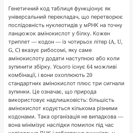
Генетичний код таблиця функціонує як
універсальний перекладач, що перетворює
послідовність нуклеотидів у мРНК на точну
ланцюжок амінокислот у білку. Кожен
триплет — кодон — із чотирьох літер (A, U,
G, C) вказує рибосомі, яку саме
амінокислоту додати наступною або коли
зупинити збірку. Усього існує 64 можливі
комбінації, і вони охоплюють 20
стандартних амінокислот плюс три сигнали
зупинки. Це означає, що природа
використовує надлишковість: більшість
амінокислот кодується кількома різними
кодонами. Така організація не випадкова —
вона мінімізує наслідки помилок під час
копіювання ДНК і забезпечує гнучкість у