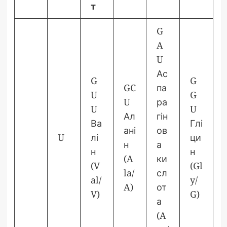
т
G
A
U
Ас
G
G
GC
па
U
G
U
ра
U
U
Ал
гін
Ва
Глі
ані
ов
U
лі
ци
н
а
н
н
(A
ки
(V
(Gl
la/
сл
al/
y/
A)
от
V)
G)
а
(A