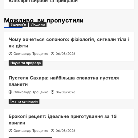
Ювелірні вироби та прикраси
Можливо, ви пропустили
Здоров'я
Людина
Чому хочеться солоного: фізіологія, сигнали тіла і
як діяти
Олександр Троценко
06/08/2026
Наука та природа
Пустеля Сахара: найбільша спекотна пустеля
планети
Олександр Троценко
06/08/2026
Їжа та кулінарія
Броколі рецепт: ідеальне приготування за 15
хвилин
Олександр Троценко
06/08/2026