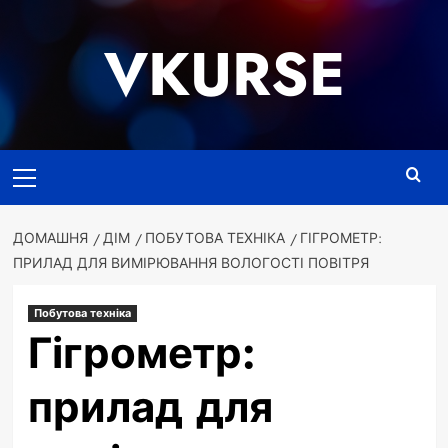
Перейти
до
VKURSE
вмісту
Основне
меню
ДОМАШНЯ
ДІМ
ПОБУТОВА ТЕХНІКА
ГІГРОМЕТР:
ПРИЛАД ДЛЯ ВИМІРЮВАННЯ ВОЛОГОСТІ ПОВІТРЯ
Побутова техніка
Гігрометр:
прилад для