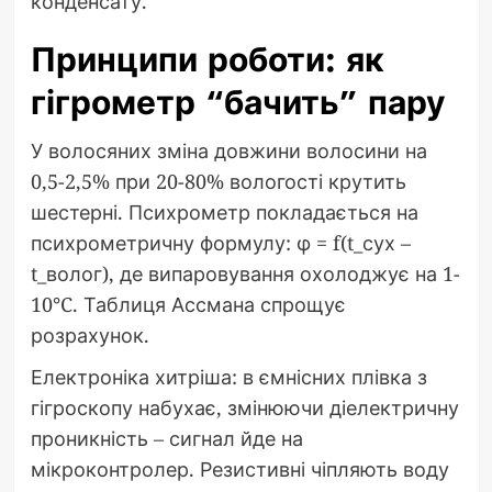
конденсату.
Принципи роботи: як
гігрометр “бачить” пару
У волосяних зміна довжини волосини на
0,5-2,5% при 20-80% вологості крутить
шестерні. Психрометр покладається на
психрометричну формулу: φ = f(t_сух –
t_волог), де випаровування охолоджує на 1-
10°C. Таблиця Ассмана спрощує
розрахунок.
Електроніка хитріша: в ємнісних плівка з
гігроскопу набухає, змінюючи діелектричну
проникність – сигнал йде на
мікроконтролер. Резистивні чіпляють воду