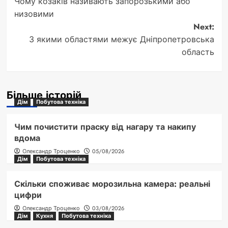
Чому козаків називають запорозькими або
navigation
низовими
Next:
З якими областями межує Дніпропетровська
область
Більше історій
Дім
Побутова техніка
Чим почистити праску від нагару та накипу
вдома
Олександр Троценко
05/08/2026
Дім
Побутова техніка
Скільки споживає морозильна камера: реальні
цифри
Олександр Троценко
03/08/2026
Дім
Кухня
Побутова техніка