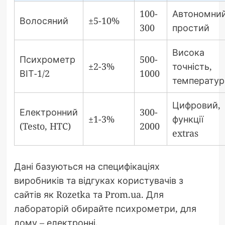
100-
Автономний
Волосяний
±5-10%
300
простий
Висока
Психрометр
500-
±2-3%
точність,
ВІТ-1/2
1000
температур
Цифровий,
Електронний
300-
±1-3%
функції
(Testo, HTC)
2000
extras
Дані базуються на специфікаціях
виробників та відгуках користувачів з
сайтів як Rozetka та Prom.ua. Для
лабораторій обирайте психрометри, для
дому – електронні.