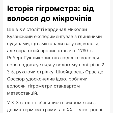
Історія гігрометра: від
волосся до мікрочіпів
Ще в XV столітті кардинал Николай
Кузанський експериментував з глиняними
судинами, що змінювали вагу від вологи,
але справжній прорив стався в 1780-х.
Роберт Гук використав людське волосся –
воно подовжується у вологому повітрі на 2-
3%, рухаючи стрілку. Швейцарець Орас де
Соссюр удосконалив ідею, роблячи
волосяні гігрометри стандартом
метеостанцій.
У XIX столітті з’явилися психрометри з
двома термометрами, а в XX – електронні