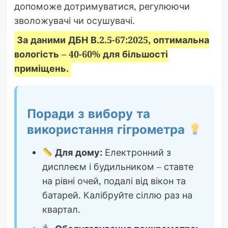
допоможе дотримуватися, регулюючи
зволожувачі чи осушувачі.
За даними ДБН В.2.5-67:2025, оптимальна
вологість – 40-60% для більшості
приміщень.
Поради з вибору та
використання гігрометра
Для дому:
Електронний з
дисплеєм і будильником – ставте
на рівні очей, подалі від вікон та
батарей. Калібруйте сіллю раз на
квартал.