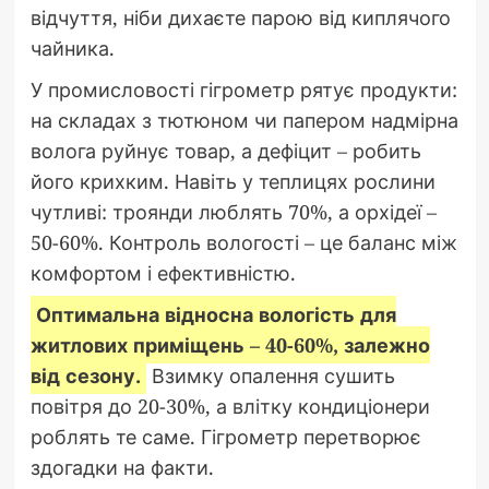
відчуття, ніби дихаєте парою від киплячого
чайника.
У промисловості гігрометр рятує продукти:
на складах з тютюном чи папером надмірна
волога руйнує товар, а дефіцит – робить
його крихким. Навіть у теплицях рослини
чутливі: троянди люблять 70%, а орхідеї –
50-60%. Контроль вологості – це баланс між
комфортом і ефективністю.
Оптимальна відносна вологість для
житлових приміщень – 40-60%, залежно
від сезону.
Взимку опалення сушить
повітря до 20-30%, а влітку кондиціонери
роблять те саме. Гігрометр перетворює
здогадки на факти.