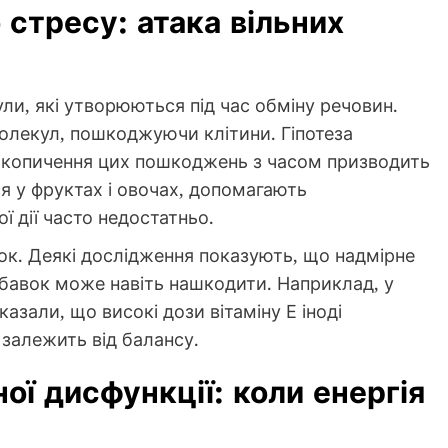
 стресу: атака вільних
ли, які утворюються під час обміну речовин.
олекул, пошкоджуючи клітини. Гіпотеза
акопичення цих пошкоджень з часом призводить
ся у фруктах і овочах, допомагають
ої дії часто недостатньо.
чок. Деякі дослідження показують, що надмірне
обавок може навіть нашкодити. Наприклад, у
зали, що високі дози вітаміну Е іноді
залежить від балансу.
ної дисфункції: коли енергія