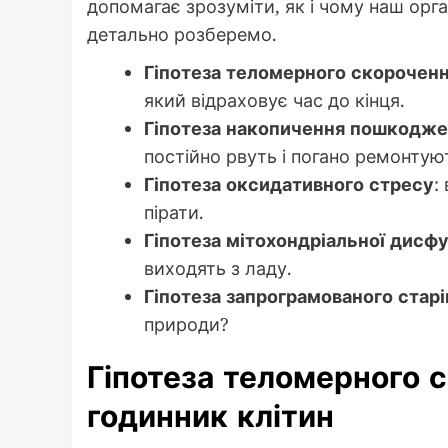
допомагає зрозуміти, як і чому наш орга
детально розберемо.
Гіпотеза теломерного скорочен
який відраховує час до кінця.
Гіпотеза накопичення пошкодж
постійно рвуть і погано ремонтую
Гіпотеза оксидативного стресу
:
пірати.
Гіпотеза мітохондріальної дисфу
виходять з ладу.
Гіпотеза запрограмованого старі
природи?
Гіпотеза теломерного с
годинник клітин