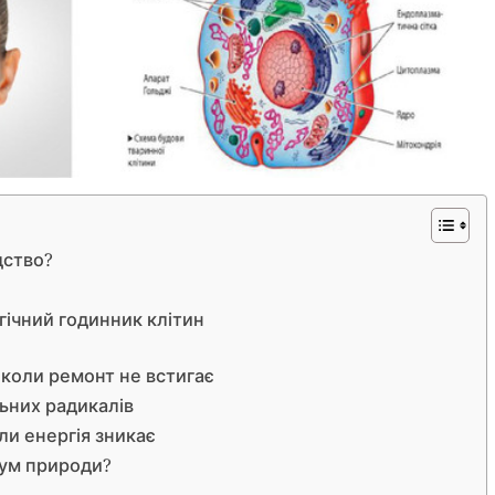
дство?
гічний годинник клітин
коли ремонт не встигає
льних радикалів
ли енергія зникає
дум природи?