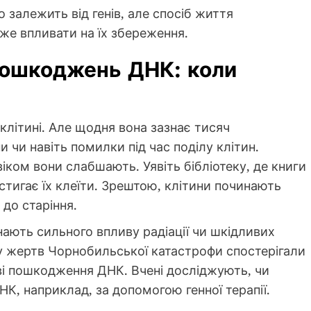
залежить від генів, але спосіб життя
оже впливати на їх збереження.
пошкоджень ДНК: коли
 клітині. Але щодня вона зазнає тисяч
 чи навіть помилки під час поділу клітин.
іком вони слабшають. Уявіть бібліотеку, де книги
встигає їх клеїти. Зрештою, клітини починають
до старіння.
нають сильного впливу радіації чи шкідливих
у жертв Чорнобильської катастрофи спостерігали
ві пошкодження ДНК. Вчені досліджують, чи
, наприклад, за допомогою генної терапії.