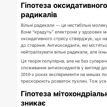
Гіпотеза оксидативного
радикалів
Вільні радикали — це нестабільні молеку
Вони “крадуть” електрони у здорових м
оксидативного стресу стверджує, що н
до старіння. Антиоксиданти, які містять
нейтралізувати вільні радикали, але їхнь
Ця теорія популярна, але не без супере
споживання антиоксидантів у вигляді д
2010-х роках експерименти на мишах пока
прискорюють розвиток пухлин. Тож усе 
Гіпотеза мітохондріаль
зникає