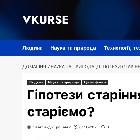
Перейти
до
VKURSE
вмісту
Людина
Наука та природа
Технології, т
ДОМАШНЯ
НАУКА ТА ПРИРОДА
ГІПОТЕЗИ СТАРІН
Людина
Наука та природа
Цікаві факти
Гіпотези старінн
старіємо?
Олександр Троценко
04/05/2025
0