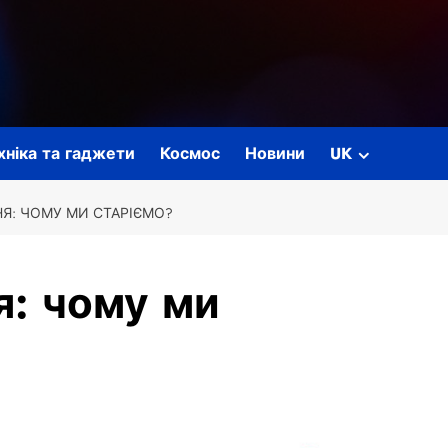
ехніка та гаджети
Космос
Новини
UK
НЯ: ЧОМУ МИ СТАРІЄМО?
я: чому ми