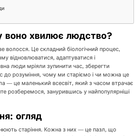
ди
му воно хвилює людство?
е волосся. Це складний біологічний процес,
зму відновлюватися, адаптуватися і
вна люди мріяли зупинити час, зберегти
с до розуміння, чому ми старіємо і чи можна це
іла — це маленький всесвіт, який з часом втрачає
йте розберемося, занурившись у найпопулярніші
ня: огляд
снюють старіння. Кожна з них — це пазл, що