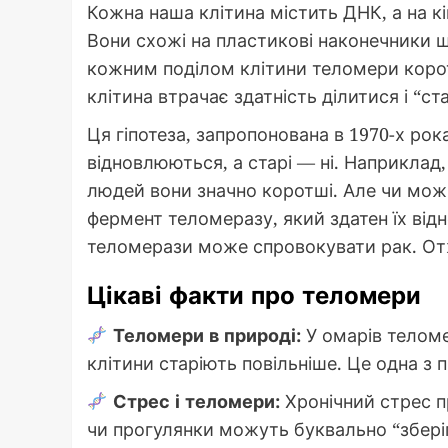
Кожна наша клітина містить ДНК, а на к
Вони схожі на пластикові наконечники шн
кожним поділом клітини теломери коро
клітина втрачає здатність ділитися і “ста
Ця гіпотеза, запропонована в 1970-х ро
відновлюються, а старі — ні. Наприклад,
людей вони значно коротші. Але чи мо
фермент теломеразу, який здатен їх від
теломерази може спровокувати рак. Отже
Цікаві факти про теломери
Теломери в природі:
У омарів теломе
клітини старіють повільніше. Це одна з 
Стрес і теломери:
Хронічний стрес 
чи прогулянки можуть буквально “збері