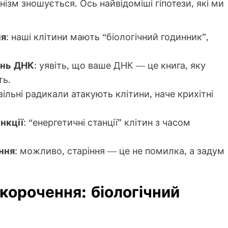
нізм зношується. Ось найвідоміші гіпотези, які ми
ня
: наші клітини мають “біологічний годинник”,
ень ДНК
: уявіть, що ваше ДНК — це книга, яку
ть.
 вільні радикали атакують клітини, наче крихітні
нкції
: “енергетичні станції” клітин з часом
ння
: можливо, старіння — це не помилка, а задум
корочення: біологічний