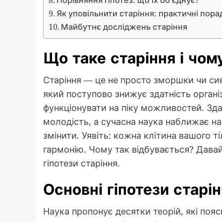
Порівняння гіпотез: що їх об’єднує?
Як уповільнити старіння: практичні пора
Майбутнє досліджень старіння
Що таке старіння і чо
Старіння — це не просто зморшки чи сив
який поступово знижує здатність органі
функціонувати на піку можливостей. Зда
молодість, а сучасна наука наближає на
змінити. Уявіть: кожна клітина вашого т
гармонію. Чому так відбувається? Дава
гіпотези старіння.
Основні гіпотези старін
Наука пропонує десятки теорій, які поя