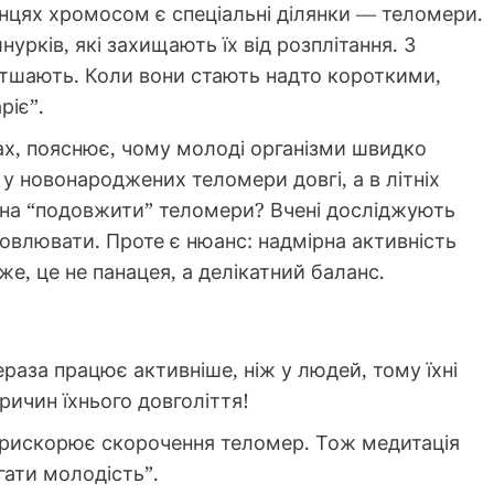
інцях хромосом є спеціальні ділянки — теломери.
урків, які захищають їх від розплітання. З
тшають. Коли вони стають надто короткими,
ріє”.
ках, пояснює, чому молоді організми швидко
 у новонароджених теломери довгі, а в літніх
жна “подовжити” теломери? Вчені досліджують
новлювати. Проте є нюанс: надмірна активність
, це не панацея, а делікатний баланс.
раза працює активніше, ніж у людей, тому їхні
причин їхнього довголіття!
прискорює скорочення теломер. Тож медитація
гати молодість”.