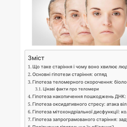
Зміст
Що таке старіння і чому воно хвилює лю
Основні гіпотези старіння: огляд
Гіпотеза теломерного скорочення: біоло
Цікаві факти про теломери
Гіпотеза накопичення пошкоджень ДНК: 
Гіпотеза оксидативного стресу: атака ві
Гіпотеза мітохондріальної дисфункції: ко
Гіпотеза запрограмованого старіння: за