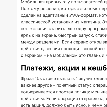
Мобильная привычка у пользователей пр
Поэтому решения, которые экономят вре
сделан на адаптивный PWA-формат, кот
классической установки из магазина. Э
нет желания ставить еще одну программ
ярлык на экране, быстрый запуск, стаб
между разделами. Если сервис открыва
действиях, сессия проходит спокойнее.
с экраном – на мобильном это главный 
Платежи, акции и кешб
Фраза “быстрые выплаты” звучит одина
важнее другое – понятный статус опера
подчеркивается простая логика: меньш
действиям. Если операция отправлена, 
есть акция, должно быть ясно, к чему о