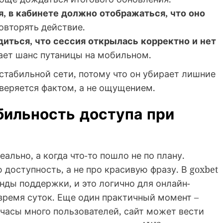
, в кабинете должно отображаться, что оно
овторять действие.
едиться, что сессия открылась корректно и нет
ает шанс путаницы на мобильном.
стабильной сети, потому что он убирает лишние
веряется фактом, а не ощущением.
бильность доступа при
еально, а когда что-то пошло не по плану.
 доступность, а не про красивую фразу. В goxbet
нды поддержки, и это логично для онлайн-
время суток. Еще один практичный момент –
 часы много пользователей, сайт может вести