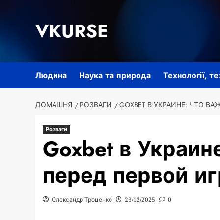
Перейти
до
VKURSE
вмісту
Людина
Наука та природа
Технології, т
ДОМАШНЯ
РОЗВАГИ
GOXBET В УКРАИНЕ: ЧТО ВА
Розваги
Goxbet в Украин
перед первой и
Олександр Троценко
23/12/2025
0