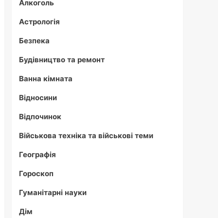
Алкоголь
Астрологія
Безпека
Будівництво та ремонт
Ванна кімната
Відносини
Відпочинок
Військова техніка та військові теми
Географія
Гороскоп
Гуманітарні науки
Дім