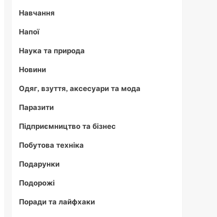
Навчання
Напої
Наука та природа
Новини
Одяг, взуття, аксесуари та мода
Паразити
Підприємництво та бізнес
Побутова техніка
Подарунки
Подорожі
Поради та лайфхаки