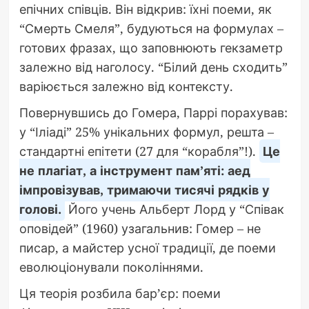
епічних співців. Він відкрив: їхні поеми, як
“Смерть Смеля”, будуються на формулах –
готових фразах, що заповнюють гекзаметр
залежно від наголосу. “Білий день сходить”
варіюється залежно від контексту.
Повернувшись до Гомера, Паррі порахував:
у “Іліаді” 25% унікальних формул, решта –
стандартні епітети (27 для “корабля”!).
Це
не плагіат, а інструмент пам’яті: аед
імпровізував, тримаючи тисячі рядків у
голові.
Його учень Альберт Лорд у “Співак
оповідей” (1960) узагальнив: Гомер – не
писар, а майстер усної традиції, де поеми
еволюціонували поколіннями.
Ця теорія розбила бар’єр: поеми