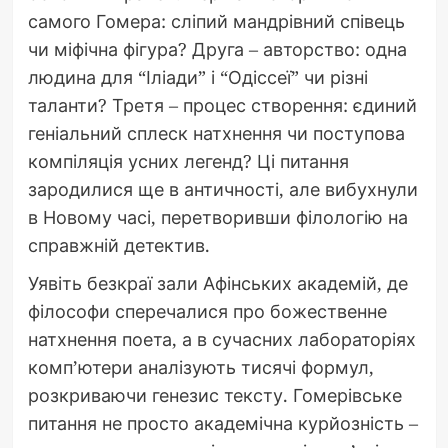
самого Гомера: сліпий мандрівний співець
чи міфічна фігура? Друга – авторство: одна
людина для “Іліади” і “Одіссеї” чи різні
таланти? Третя – процес створення: єдиний
геніальний сплеск натхнення чи поступова
компіляція усних легенд? Ці питання
зародилися ще в античності, але вибухнули
в Новому часі, перетворивши філологію на
справжній детектив.
Уявіть безкраї зали Афінських академій, де
філософи сперечалися про божественне
натхнення поета, а в сучасних лабораторіях
комп’ютери аналізують тисячі формул,
розкриваючи генезис тексту. Гомерівське
питання не просто академічна курйозність –