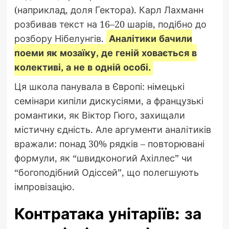
(наприклад, доля Гектора). Карл Лахманн
розбивав текст на 16–20 шарів, подібно до
розбору Нібелунгів.
Аналітики бачили
поеми як мозаїку, де геній ховається в
колективі, а не в одній особі.
Ця школа панувала в Європі: німецькі
семінари кипіли дискусіями, а французькі
романтики, як Віктор Гюго, захищали
містичну єдність. Але аргументи аналітиків
вражали: понад 30% рядків – повторювані
формули, як “швидконогий Ахіллес” чи
“богоподібний Одіссей”, що полегшують
імпровізацію.
Контратака унітаріїв: за