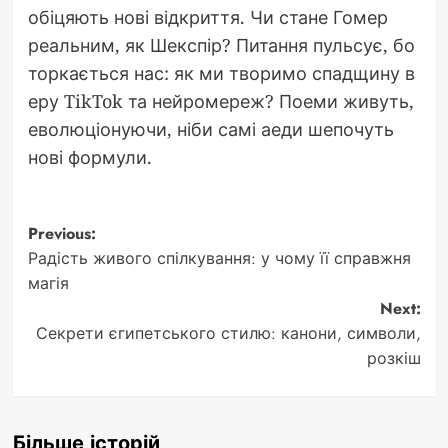
обіцяють нові відкриття. Чи стане Гомер
реальним, як Шекспір? Питання пульсує, бо
торкається нас: як ми творимо спадщину в
еру TikTok та нейромереж? Поеми живуть,
еволюціонуючи, ніби самі аеди шепочуть
нові формули.
Post
Previous:
Радість живого спілкування: у чому її справжня
navigation
магія
Next:
Секрети єгипетського стилю: канони, символи,
розкіш
Більше історій