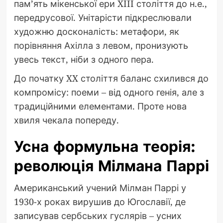
пам’ять мікенської ери XIII століття до н.е.,
передрусової. Унітарісти підкреслювали
художню досконалість: метафори, як
порівняння Ахілла з левом, пронизують
увесь текст, ніби з одного пера.
До початку XX століття баланс схилився до
компромісу: поеми – від одного генія, але з
традиційними елементами. Проте нова
хвиля чекала попереду.
Усна формульна теорія:
революція Мілмана Паррі
Американський учений Мілман Паррі у
1930-х роках вирушив до Югославії, де
записував сербських гуслярів – усних