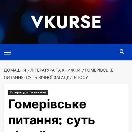
Перейти
до
VKURSE
вмісту
Основне
меню
ДОМАШНЯ
ЛІТЕРАТУРА ТА КНИЖКИ
ГОМЕРІВСЬКЕ
ПИТАННЯ: СУТЬ ВІЧНОЇ ЗАГАДКИ ЕПОСУ
Література та книжки
Гомерівське
питання: суть