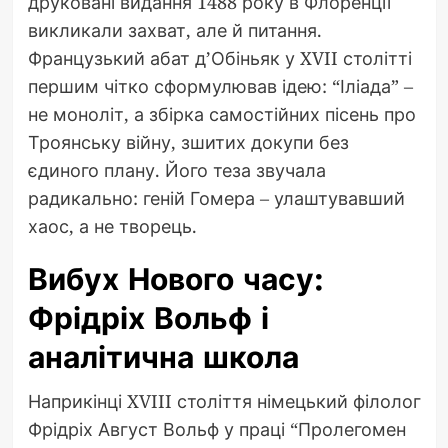
друковані видання 1488 року в Флоренції
викликали захват, але й питання.
Французький абат д’Обіньяк у XVII столітті
першим чітко сформулював ідею: “Іліада” –
не моноліт, а збірка самостійних пісень про
Троянську війну, зшитих докупи без
єдиного плану. Його теза звучала
радикально: геній Гомера – улаштувавший
хаос, а не творець.
Вибух Нового часу:
Фрідріх Вольф і
аналітична школа
Наприкінці XVIII століття німецький філолог
Фрідріх Август Вольф у праці “Пролегомен