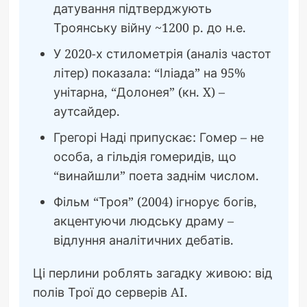
датування підтверджують
Троянську війну ~1200 р. до н.е.
У 2020-х стилометрія (аналіз частот
літер) показала: “Іліада” на 95%
унітарна, “Долонея” (кн. X) –
аутсайдер.
Грегорі Наді припускає: Гомер – не
особа, а гільдія гомеридів, що
“винайшли” поета заднім числом.
Фільм “Троя” (2004) ігнорує богів,
акцентуючи людську драму –
відлуння аналітичних дебатів.
Ці перлини роблять загадку живою: від
полів Трої до серверів AI.