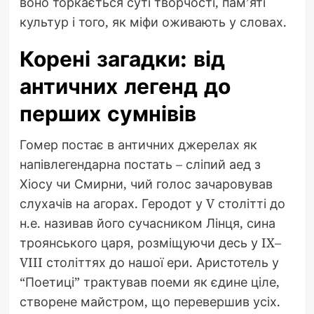
воно торкається суті творчості, пам’яті
культур і того, як міфи оживають у словах.
Корені загадки: від
античних легенд до
перших сумнівів
Гомер постає в античних джерелах як
напівлегендарна постать – сліпий аед з
Хіосу чи Смирни, чий голос зачаровував
слухачів на агорах. Геродот у V столітті до
н.е. називав його сучасником Лінця, сина
троянського царя, розміщуючи десь у IX–
VIII століттях до нашої ери. Аристотель у
“Поетиці” трактував поеми як єдине ціле,
створене майстром, що перевершив усіх.