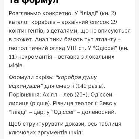
Розгляньмо конкретно. У “Іліаді” (кн. 2)
каталог кораблів – архаїчний список 29
контингентів, з деталями, що не вписуються
в сюжет. Аналітики бачать тут атланту –
геополітичний огляд VIII ст. У “Одіссеї” (кн.
11) некромантія – вставка з локальних
міфів.
Формули скрізь:
“хоробра душу
відкинувши”
для смерті (140 разів).
Порівняння: Ахілл – лев (20+), Одіссей –
лисиця (рідше). Різниця теології: Зевс у
“Іліаді” – цар, у “Одіссеї” – доленосний.
Щоб структурувати докази, ось таблиця
ключових аргументів шкіл: