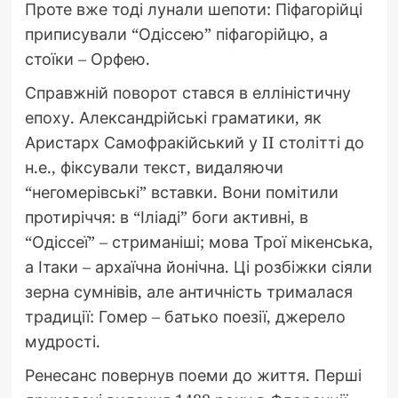
Проте вже тоді лунали шепоти: Піфагорійці
приписували “Одіссею” піфагорійцю, а
стоїки – Орфею.
Справжній поворот стався в елліністичну
епоху. Александрійські граматики, як
Аристарх Самофракійський у II столітті до
н.е., фіксували текст, видаляючи
“негомерівські” вставки. Вони помітили
протиріччя: в “Іліаді” боги активні, в
“Одіссеї” – стриманіші; мова Трої мікенська,
а Ітаки – архаїчна йонічна. Ці розбіжки сіяли
зерна сумнівів, але античність трималася
традиції: Гомер – батько поезії, джерело
мудрості.
Ренесанс повернув поеми до життя. Перші