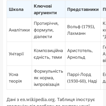
Ключові
Школа
Представники
П
аргументи
Протиріччя,
К
Вольф (1795),
Аналітики
формули,
к
Лахманн
діалекти
“
Г
Композиційна
Аристотель,
Унітарії
А
єдність, теми
Арнольд
в
Формульність
Усна
Паррі-Лорд
Е
як норма,
теорія
(1930-60), Наді
д
імпровізація
Дані з en.wikipedia.org. Таблиця ілюструє