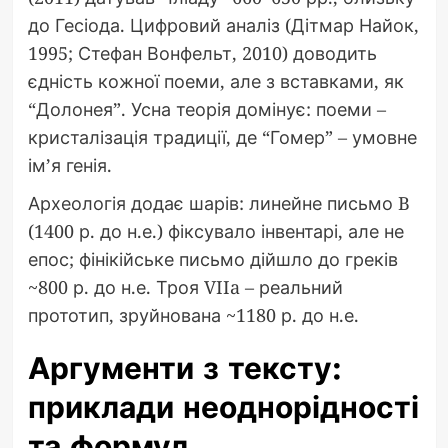
до Гесіода. Цифровий аналіз (Дітмар Найок,
1995; Стефан Вонфельт, 2010) доводить
єдність кожної поеми, але з вставками, як
“Долонея”. Усна теорія домінує: поеми –
кристалізація традиції, де “Гомер” – умовне
ім’я генія.
Археологія додає шарів: линейне письмо B
(1400 р. до н.е.) фіксувало інвентарі, але не
епос; фінікійське письмо дійшло до греків
~800 р. до н.е. Троя VIIa – реальний
прототип, зруйнована ~1180 р. до н.е.
Аргументи з тексту:
приклади неоднорідності
та формул