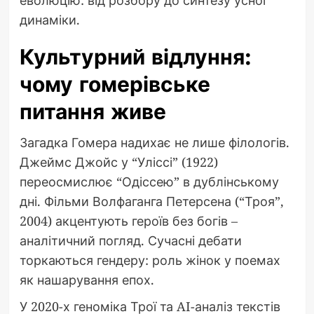
еволюцію: від розбору до синтезу усної
динаміки.
Культурний відлуння:
чому гомерівське
питання живе
Загадка Гомера надихає не лише філологів.
Джеймс Джойс у “Уліссі” (1922)
переосмислює “Одіссею” в дублінському
дні. Фільми Волфаганга Петерсена (“Троя”,
2004) акцентують героїв без богів –
аналітичний погляд. Сучасні дебати
торкаються гендеру: роль жінок у поемах
як нашарування епох.
У 2020-х геноміка Трої та AI-аналіз текстів