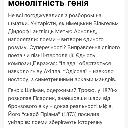
монолітність генія
Не всі погоджувалися з розбором на
шматки. Унітарісти, як німецький Вільгельм
Діндорф і англієць Метью Арнольд,
наполягали: поеми – витвори єдиного
розуму. Суперечності? Виправлення сліпого
поета чи пізні інтерполяції. Єдність
композиції вражає: “Іліада” обертається
навколо гніву Ахілла, “Одіссея” – навколо
ностосу, з симетричними арками мандрів.
Генріх Шліман, одержимий Троєю, у 1870-х
розкопав Гісарлик, знайшовши шари від
бронзового віку – доказ реальності міфів.
Його “скарб Пріама” (1873) посилив
унітаріїв: поеми зберігають історичну