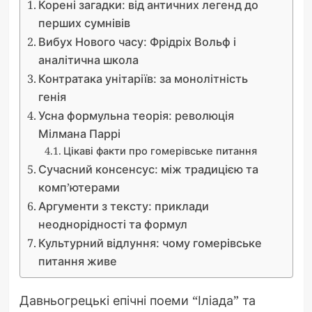
Корені загадки: від античних легенд до
перших сумнівів
Вибух Нового часу: Фрідріх Вольф і
аналітична школа
Контратака унітаріїв: за монолітність
генія
Усна формульна теорія: революція
Мілмана Паррі
Цікаві факти про гомерівське питання
Сучасний консенсус: між традицією та
комп’ютерами
Аргументи з тексту: приклади
неоднорідності та формул
Культурний відлуння: чому гомерівське
питання живе
Давньогрецькі епічні поеми “Іліада” та