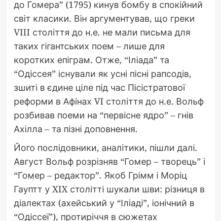
до Гомера” (1795) кинув бомбу в спокійний
світ класики. Він аргументував, що греки
VIII століття до н.е. не мали письма для
таких гігантських поем – лише для
коротких епіграм. Отже, “Іліада” та
“Одіссея” існували як усні пісні рапсодів,
зшиті в єдине ціле під час Пісістратової
реформи в Афінах VI століття до н.е. Вольф
розбивав поеми на “первісне ядро” – гнів
Ахілла – та пізні доповнення.
Його послідовники, аналітики, пішли далі.
Август Вольф розрізняв “Гомер – творець” і
“Гомер – редактор”. Якоб Грімм і Моріц
Гауптт у XIX столітті шукали шви: різниця в
діалектах (ахейський у “Іліаді”, іонічний в
“Одіссеї”), протиріччя в сюжетах