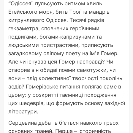
“Одіссея” пульсують ритмом хвиль
Егейського моря, битв Трої та мандрів
хитрунливого Одіссея. Тисячі рядків
гекзаметра, сповнених героїчними
подвигами, богами-капризунами та
людськими пристрастями, приписують
загадковому сліпому поету на ім’я Гомер.
Але чи існував цей Гомер насправді? Чи
створив він обидві поеми самотужки, чи
вони – плід колективної творчості поколінь
аедів? Гомерівське питання полягає саме в
цьому: у розкритті таємниці походження
цих шедеврів, що формують основу західної
літератури.
Серцевина дебатів б’ється навколо трьох
основних граней. Перша – історичність