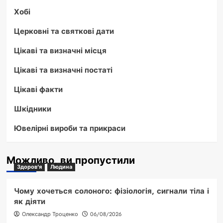
Хобі
Церковні та святкові дати
Цікаві та визначні місця
Цікаві та визначні постаті
Цікаві факти
Шкідники
Ювелірні вироби та прикраси
Можливо, ви пропустили
Здоров'я
Людина
Чому хочеться солоного: фізіологія, сигнали тіла і
як діяти
Олександр Троценко
06/08/2026