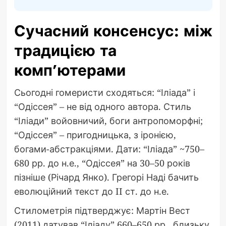
Сучасний консенсус: між
традицією та
комп’ютерами
Сьогодні гомеристи сходяться: “Іліада” і
“Одіссея” – не від одного автора. Стиль
“Іліади” войовничий, боги антропоморфні;
“Одіссея” – пригодницька, з іронією,
богами-абстракціями. Дати: “Іліада” ~750–
680 рр. до н.е., “Одіссея” на 30–50 років
пізніше (Річард Янко). Грегорі Наді бачить
еволюційний текст до II ст. до н.е.
Стилометрія підтверджує: Мартін Вест
(2011) датував “Іліаду” 660–650 рр., близьку