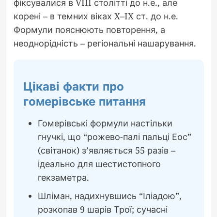
фіксувалися в VIII столітті до н.е., але
корені – в темних віках X–IX ст. до н.е.
Формули пояснюють повторення, а
неоднорідність – регіональні нашарування.
Цікаві факти про
гомерівське питання
Гомерівські формули настільки
гнучкі, що “рожево-палі пальці Еос”
(світанок) з’являється 55 разів –
ідеально для шестистопного
гекзаметра.
Шліман, надихнувшись “Іліадою”,
розкопав 9 шарів Трої; сучасні