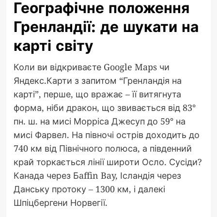
Географічне положення
Гренландії: де шукати на
карті світу
Коли ви відкриваєте Google Maps чи
Яндекс.Карти з запитом “Гренландія на
карті”, перше, що вражає – її витягнута
форма, ніби дракон, що звивається від 83°
пн. ш. на мисі Морріса Джесуп до 59° на
мисі Фарвел. На півночі острів доходить до
740 км від Північного полюса, а південний
край торкається лінії широти Осло. Сусіди?
Канада через Бaffin Bay, Ісландія через
Данську протоку – 1300 км, і далекі
Шпіцбергени Норвегії.