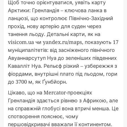
Щоб точно орієнтуватися, уявіть карту
Арктики: Гренландія – ключова ланка в
ланцюзі, що контролює Північно-Західний
прохід, нову артерію для суден через
танення льоду. Детальні карти, як на
visicom.ua чи yandex.ru/maps, показують 17
муніципалітетів: від засніженого північного
Авуаннарсутуп Нуа до зеленіших південних
Кавалліт Нуа. Рельєф різкий – узбережжя з
фіордами, внутрішні плато під льодом, гори
до 3700 м, як Ґунбйорн.
Цікаво, що на Mercator-проекціях
Гренландія здається рівнею з Африкою, але
на справжній глобусі вона втричі менша. Це
спотворення пояснює, чому
першовідкривачі вважали її континентом.