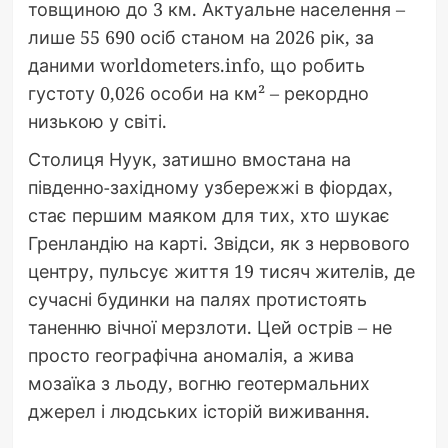
товщиною до 3 км. Актуальне населення –
лише 55 690 осіб станом на 2026 рік, за
даними worldometers.info, що робить
густоту 0,026 особи на км² – рекордно
низькою у світі.
Столиця Нуук, затишно вмостана на
південно-західному узбережжі в фіордах,
стає першим маяком для тих, хто шукає
Гренландію на карті. Звідси, як з нервового
центру, пульсує життя 19 тисяч жителів, де
сучасні будинки на палях протистоять
таненню вічної мерзлоти. Цей острів – не
просто географічна аномалія, а жива
мозаїка з льоду, вогню геотермальних
джерел і людських історій виживання.