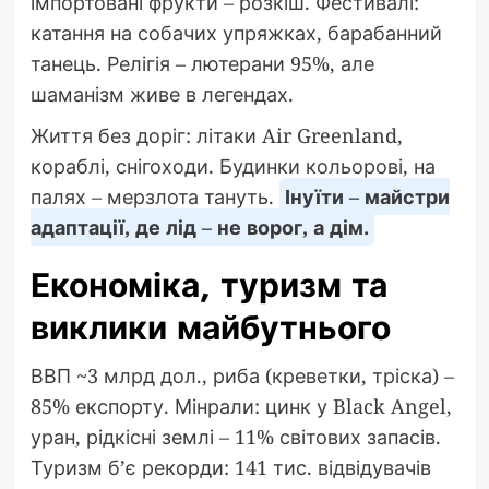
імпортовані фрукти – розкіш. Фестивалі:
катання на собачих упряжках, барабанний
танець. Релігія – лютерани 95%, але
шаманізм живе в легендах.
Життя без доріг: літаки Air Greenland,
кораблі, снігоходи. Будинки кольорові, на
палях – мерзлота тануть.
Інуїти – майстри
адаптації, де лід – не ворог, а дім.
Економіка, туризм та
виклики майбутнього
ВВП ~3 млрд дол., риба (креветки, тріска) –
85% експорту. Мінрали: цинк у Black Angel,
уран, рідкісні землі – 11% світових запасів.
Туризм б’є рекорди: 141 тис. відвідувачів