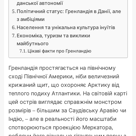
данської автономії
Політичний статус: Гренландія в Данії, але
з амбіціями
Населення та унікальна культура інуїтів
Економіка, туризм та виклики
майбутнього
Цікаві факти про Гренландію
Гренландія простягається на північному
сході Північної Америки, ніби величезний
крижаний щит, що охороняє Арктику від
теплого подиху Атлантики. На світовій карті
цей острів виглядає справжнім монстром
розмірів – більшим за Саудівську Аравію чи
Індію, – але в реальності його масштаби
спотворюються проекцією Меркатора,
роблячи його візуально гігантським поруч з