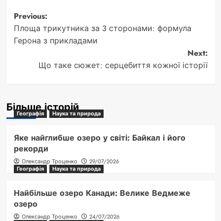
Post
Previous:
Площа трикутника за 3 сторонами: формула
navigation
Герона з прикладами
Next:
Що таке сюжет: серцебиття кожної історії
Більше історій
Географія
Наука та природа
Яке найглибше озеро у світі: Байкал і його
рекорди
Олександр Троценко
29/07/2026
Географія
Наука та природа
Найбільше озеро Канади: Велике Ведмеже
озеро
Олександр Троценко
24/07/2026