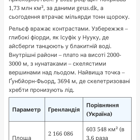
1,73 млн км², за даними geus.dk, а
сьогодення втрачає мільярди тонн щороку.
Рельєф вражає контрастами. Узбережжя –
глибокі фіорди, як Ісуфік у Нууку, де
айсберги танцюють у блакитній воді.
Внутрішні райони – плато на висоті 2000-
3000 м, з нунатаками – скелястими
вершинами над льодом. Найвища точка –
Ґунбйорн-Фьорд, 3694 м, де скелетризовані
хребти пронизують лід.
Порівняння
Параметр
Гренландія
(Україна)
603 548 км² (в
2 166 086
Площа
3,6 раза