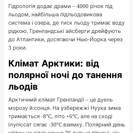
Гідрологія додає драми – 4000 річок під
льодом, найбільша підльодовикова
система і озера, де тиск льоду тримає воду
рідкою. Гренландські айсберги дрейфують
до Атлантики, досягаючи Нью-Йорка через
3 роки.
Клімат Арктики: від
полярної ночі до танення
льодів
Арктичний клімат Гренландії – це дуель
морозу й сонця. На узбережжі Нуука зима
тримається -8°C, літо +6°C, але на сході
Ілуліссат сягає -30°C взимку. Полярний день
улітку не сідає сонце 76 днів на півночі, ніч –