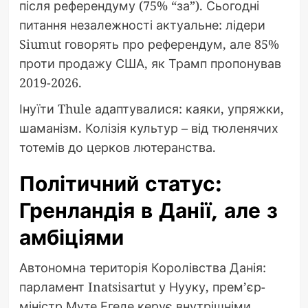
після референдуму (75% “за”). Сьогодні
питання незалежності актуальне: лідери
Siumut говорять про референдум, але 85%
проти продажу США, як Трамп пропонував
2019-2026.
Інуїти Thule адаптувалися: каяки, упряжки,
шаманізм. Колізія культур – від тюленячих
тотемів до церков лютеранства.
Політичний статус:
Гренландія в Данії, але з
амбіціями
Автономна територія Королівства Данія:
парламент Inatsisartut у Нууку, прем’єр-
міністр Муте Егеде керує внутрішніми