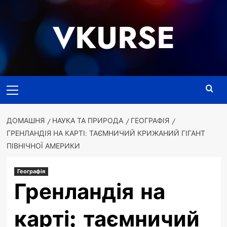
Перейти
до
VKURSE
вмісту
Основне
меню
ДОМАШНЯ
НАУКА ТА ПРИРОДА
ГЕОГРАФІЯ
ГРЕНЛАНДІЯ НА КАРТІ: ТАЄМНИЧИЙ КРИЖАНИЙ ГІГАНТ
ПІВНІЧНОЇ АМЕРИКИ
Географія
Гренландія на
карті: таємничий