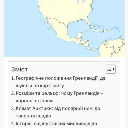
Зміст
Географічне положення Гренландії: де
шукати на карті світу
Розміри та рельєф: чому Гренландія –
король островів
Клімат Арктики: від полярної ночі до
танення льодів
Історія: від інуїтських мисливців до