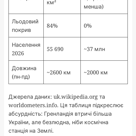
км²
менша)
Льодовий
84%
0%
покрив
Населення
55 690
~37 млн
2026
Довжина
~2600 км
~2000 км
(пн-пд)
Джерела даних: uk.wikipedia.org та
worldometers.info. Ця таблиця підкреслює
абсурдність: Гренландія втричі більша
України, але безлюдна, ніби космічна
станція на Землі.