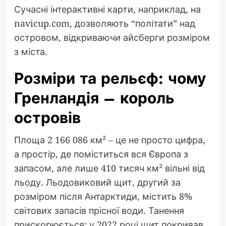
Сучасні інтерактивні карти, наприклад, на
navicup.com, дозволяють “політати” над
островом, відкриваючи айсберги розміром
з міста.
Розміри та рельєф: чому
Гренландія – король
островів
Площа 2 166 086 км² – це не просто цифра,
а простір, де поміститься вся Європа з
запасом, але лише 410 тисяч км² вільні від
льоду. Льодовиковий щит, другий за
розміром після Антарктиди, містить 8%
світових запасів прісної води. Танення
прискорюється: у 2022 році щит покривав