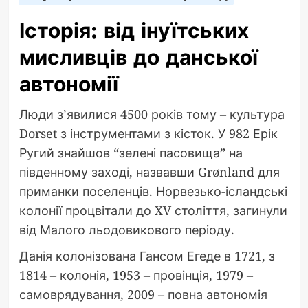
Історія: від інуїтських
мисливців до данської
автономії
Люди з’явилися 4500 років тому – культура
Dorset з інструментами з кісток. У 982 Ерік
Ругий знайшов “зелені пасовища” на
південному заході, назвавши Grønland для
приманки поселенців. Норвезько-ісландські
колонії процвітали до XV століття, загинули
від Малого льодовикового періоду.
Данія колонізована Гансом Егеде в 1721, з
1814 – колонія, 1953 – провінція, 1979 –
самоврядування, 2009 – повна автономія