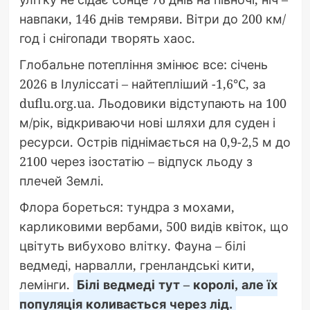
навпаки, 146 днів темряви. Вітри до 200 км/
год і снігопади творять хаос.
Глобальне потепління змінює все: січень
2026 в Ілуліссаті – найтепліший -1,6°C, за
duflu.org.ua. Льодовики відступають на 100
м/рік, відкриваючи нові шляхи для суден і
ресурси. Острів піднімається на 0,9-2,5 м до
2100 через ізостатію – відпуск льоду з
плечей Землі.
Флора бореться: тундра з мохами,
карликовими вербами, 500 видів квіток, що
цвітуть вибухово влітку. Фауна – білі
ведмеді, нарвалли, гренландські кити,
лемінги.
Білі ведмеді тут – королі, але їх
популяція коливається через лід.