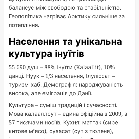
балансує між свободою та стабільністю.
Геополітика нагріває Арктику сильніше за
потепління.
Населення та унікальна
культура інуїтів
55 690 душ – 88% інуїти (Kalaallit), 10%
данці. Нуук – 1/3 населення, Ілуліссат –
туризм-хаб. Демографія: народжуваність
висока, але еміграція до Данії.
Культура – суміш традицій і сучасності.
Мова калааллсут – єдина офіційна з 2009, з
57 тисячами носіїв. Кухня: маттак (сире
китове м’ясо), суаасат (суп з тюленя),