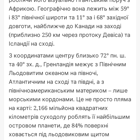
Африкою. Географічно вона лежить між 59°
і 83° північної широти та 11° за і 68° західної
довготи, найближче до Канади на заході
(приблизно 250 км через протоку Девіса) та
Ісландії на сході.
З координатами центру близько 72° пн. ш.
та 40° зх. д., Гренландія межує з Північним
Льодовитим океаном на півночі,
Атлантичним на сході та півдні, а з
північноамериканським материком – лише
морськими кордонами. Це не просто пляма
на карті: 2,166 мільйона квадратних
кілометрів суходолу роблять її найбільшим
островом планети, де 84% поверхні
ховається під льодовиковим щитом