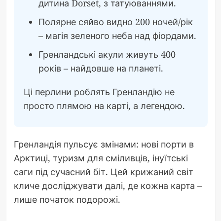
дитина Dorset, з татуюваннями.
Полярне сяйво видно 200 ночей/рік
– магія зеленого неба над фіордами.
Гренландські акули живуть 400
років – найдовше на планеті.
Ці перлини роблять Гренландію не
просто плямою на карті, а легендою.
Гренландія пульсує змінами: нові порти в
Арктиці, туризм для сміливців, інуїтські
саги під сучасний біт. Цей крижаний світ
кличе досліджувати далі, де кожна карта –
лише початок подорожі.